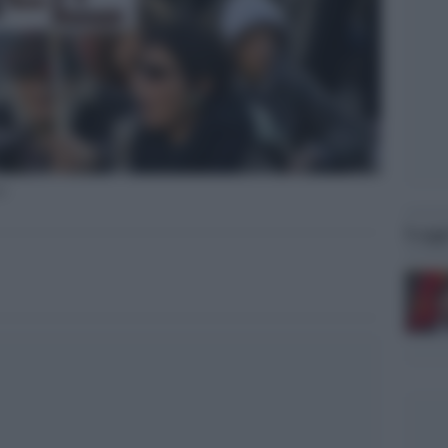
ci
Legg