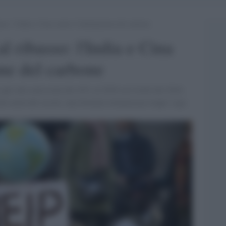
sso: l’India e Cina contro l’eliminazione del carbone
l ribasso: l'India e Cina
one del carbone
agli alle emissioni del 45% al 2030 sui livelli del 2010,
lla metà del secolo, una formula ritenutacop troppo vaga.