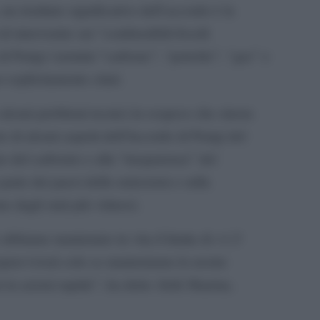
n risultato significativo dell’accordo è la
i intervenire sui “combustibili fossili
di Parigi i termini “carbone”, “petrolio”, “gas” e
 esplicitamente citati.
 alcuni problemi tecnici in sospeso che sinora
e di alcuni aspetti dell’Accordo di Parigi del
ato del carbonio e alla “trasparenza” del
rte dei paesi delle emissioni e sulla
 dagli stati più virtuosi.
 abbiamo mantenuto in vita il limite di +1,5
opravviverà solo se manteniamo le nostre
 in azioni rapide”, ha detto Alok Sharma,