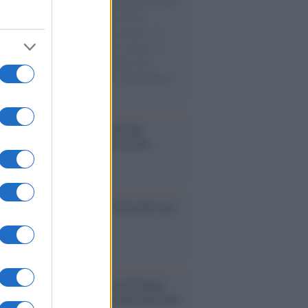
natore M5S racconta la sua esperienza sulle
e cariche di aiuti umanitari assalite
sercito israeliano. Una guerra atroce, il
ivo di disumanizzazione delle vittime, il
ismo del governo italiano e degli altri
ei, il ritorno al colonialismo. L'importanza
ovimenti.
é i centri di intrattenimento per
lie investono in attrazioni ad alta
logia
nflitto /
La mafia russa e l'arma del caos
Aviv /
Netanyahu si smarca da Trump:
ele farà tutto quello che è necessario per