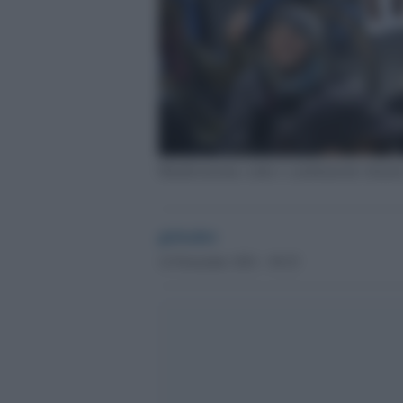
Manifestazione contro i cambiamenti climati
globalist
14 Novembre 2021 - 09.25