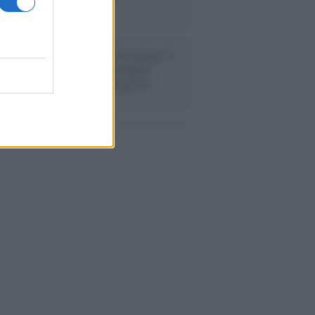
a sicurezza"
flessione /
Pace, disarmo e Ucraina: il
osinistra non trasformi il riarmo
eo in una battaglia interna per le
arie