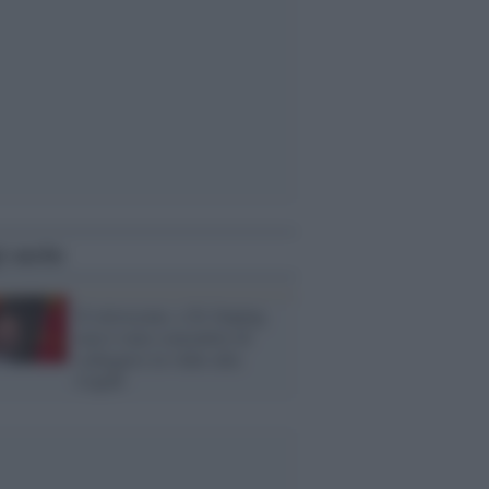
i anche
Il retroscena: a Xi Jinping
non è stato consentito di
collegarsi in video alla
Cop26