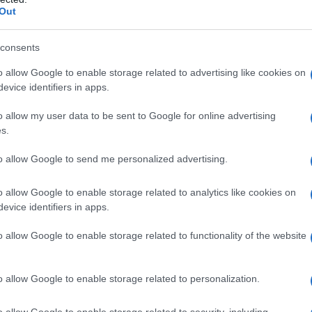
Il Se
Out
barch
r il fondo da 100 miliardi di dollari all’anno ai
dall'e
tentat
consents
entro il 2020, deciso alla Cop15 del 2009 e
servil
o allow Google to enable storage related to advertising like cookies on
della Cop21 del 2015, sul tema si rimanda a
europ
evice identifiers in apps.
dei m
e, soprattutto dai paesi più fragili, il mancato
o allow my user data to be sent to Google for online advertising
damage’ per aiutare i paesi più poveri ad
Perch
s.
biamento climatico. Da questo punto di vista c’è
famig
tecno
to allow Google to send me personalized advertising.
logo” a cadenza annuale da qui al 2024 su
o allow Google to enable storage related to analytics like cookies on
evice identifiers in apps.
Il co
op al carbone: infatti, quando l’accordo è stato
o allow Google to enable storage related to functionality of the website
 necessario ok unanime dei 197 paesi riuniti, c’è
 con un intervento dell’ultimo minuto ha chieto e
o allow Google to enable storage related to personalization.
are il testo da “coal phase out”, cioè
Tel 
"Isra
ioè riduzione, per lo sconforto di Alok Sharma,
o allow Google to enable storage related to security, including