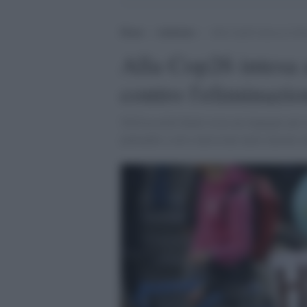
Home
>
Ambiente
>
Alla Cop26 intesa al riba
Alla Cop26 intesa a
contro l'eliminazi
Nell'accordo finale resta un impegno per t
puntando a zero emissioni nette intorno a