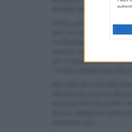
authenti
presidente della COP26.
Positiva, però, l’intesa a sorpresa,
uniti, con l’inviato di Pechino Xie
con Washington “per affrontare un
esistenza” e quello dell’amminist
che con il gigante asiatico “ci so
“sul clima dobbiamo agire nella st
Bene anche gli accordi sullo stop a
105 paesi (ma senza Cina, Russia e
metano del 30% entro il 2030 e sull
all’estero. Impegni che saranno ve
del prossimo anno.