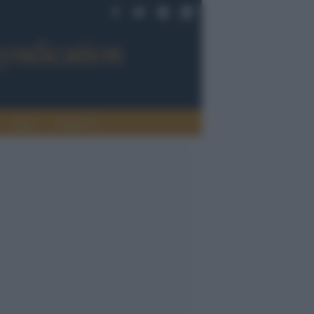
Sport
Tendenze