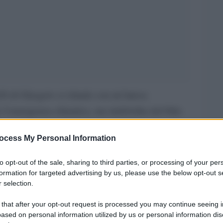
6 di Glasgow si chiude con un’intesa
 l’emergenza climatica, ma indebolita dal blitz
Cina, sul carbone. Nel ‘Glasgow climate pact’
ocess My Personal Information
antenere l’aumento globale della temperatura
me soglia massima a fine secolo, anche se
to opt-out of the sale, sharing to third parties, or processing of your per
rdo finale resta un impegno per tagli alle
formation for targeted advertising by us, please use the below opt-out s
 selection.
lli del 2010, puntando a zero emissioni nette
ormula ritenuta da molti troppo vaga.
 that after your opt-out request is processed you may continue seeing i
ased on personal information utilized by us or personal information dis