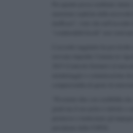
Per quanto possa sembrare strano, u
menzione esplicita della necessità d
inefficaci”, visto che nell’accordo 
“combustibili fossili” non venivano
L’accordo raggiunto ha poi risolto
avevano impedito l’entrata in vigor
2015 (l’articolo 6)relativi al merc
monitoraggio e comunicazione da pa
compravendita di quote di emissione
“Possiamo dire con credibilità che
gradi ma il suo polso è debole e s
promesse e traduciamo gli impegni
presidente della COP26.