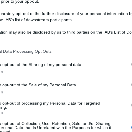
 prior to your opt-out.
al summit in Scozia, però, secondo le stime più
adi e secondo le più severe, come quelle del
rately opt-out of the further disclosure of your personal information by
he IAB’s list of downstream participants.
radi (sempre se gli impegni verranno davvero
tion may also be disclosed by us to third parties on the IAB’s List of 
 that may further disclose it to other third parties.
Ulti
la Cop26 puntava a “scrivere le regole”, nel 2015
 that this website/app uses one or more Google services and may gath
l Data Processing Opt Outs
adi puntando a +1,5 gradi”. C’è ancora molto da
including but not limited to your visit or usage behaviour. You may click 
 to Google and its third-party tags to use your data for below specifi
nno convenuto di ritrovarsi il prossimo anno a un
o opt-out of the Sharing of my personal data.
ogle consent section.
In
propri piani nazionali – gli Ndc, Nationally
ti determinati a livello nazionale per il taglio
o opt-out of the Sale of my Personal Data.
In
 di Parigi di 6 anni fa – con l’intenzione di
differenza in positivo è che l’intesa della
to opt-out of processing my Personal Data for Targeted
ing.
L'int
i 5 anni, quella del 2020 era saltata causa
In
Gaza:
uta avvenire nel 2025, avrà invece luogo nel
solle
o opt-out of Collection, Use, Retention, Sale, and/or Sharing
ersonal Data that Is Unrelated with the Purposes for which it
lected.