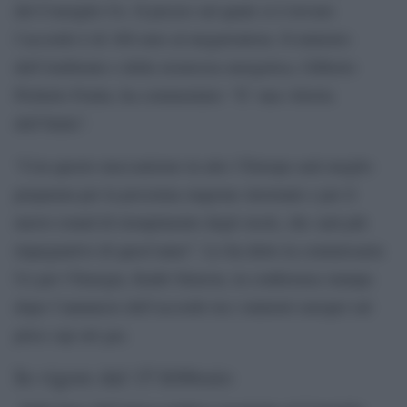
del Consiglio Ue. Il prezzo sul quale si è trovato
l’accordo è di 180 euro al megawattora. Il ministro
dell’Ambiente e della sicurezza energetica, Gilberto
Pichetto Fratin, ha commentato: “E’ una vittoria
dell’Italia”.
“Con questo meccanismo in atto l’Europa sarà meglio
preparata per la prossima stagione invernale e per il
nuovo round di riempimento degli stock, che sarà più
impegnativo di quest’anno”. Lo ha detto la commissaria
Ue per l’Energia, Kadri Simson, in conferenza stampa
dopo l’annuncio dell’accordo tra i ministri europei sul
price cap sul gas.
In vigore dal 15 febbraio