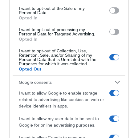
Please note that this website/app uses one or more Google
services and may gather and store information including but
I want to opt-out of the Sale of my
Personal Data.
not limited to your visit or usage behaviour. You may click to
Opted In
grant or deny consent to Google and its third-party tags to
use your data for below specified purposes in below Google
I want to opt-out of processing my
consent section.
Personal Data for Targeted Advertising.
Opted In
I want to opt-out of Collection, Use,
Retention, Sale, and/or Sharing of my
Personal Data that Is Unrelated with the
Purposes for which it was collected.
Opted Out
Syndication
Culture
Google consents
Salute
Globalist
I want to allow Google to enable storage
related to advertising like cookies on web or
Megachip
Globalscience
device identifiers in apps.
GiULia
Globalsport
I want to allow my user data to be sent to
Google for online advertising purposes.
Prima Pagina
I want to allow Google to send me