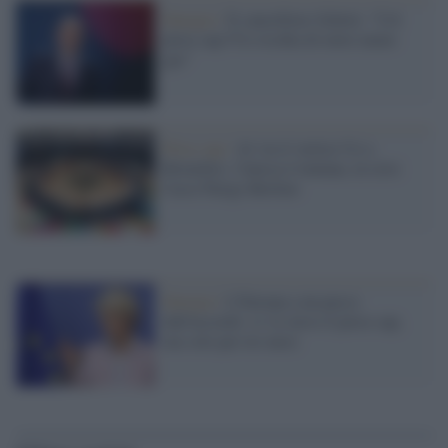
Energia /
Il cancelliere Scholz: "Col
price cap l'Ue rischia di avere meno
gas"
Price cap /
Al via il vertice Ue a
Bruxelles: l'intesa è lontana, in crisi
l'asse Parigi-Berlino
Energia /
L'Europa a un passo
dall'accordo: si va verso il price cap,
ma solo per tre mesi