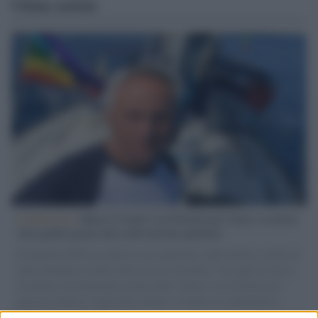
Ultime notizie
L'intervista /
Marco Croatti e la Flottilla per Gaza: le nostre
vele gonfie grazie alla sollevazione popolare
Il Senatore M5S racconta la sua esperienza sulle barche cariche di
aiuti umanitari assalite dall'esercito israeliano. Una guerra atroce,
il tentativo di disumanizzazione delle vittime, il servilismo del
governo italiano e degli altri europei, il ritorno al colonialismo.
L'importanza dei movimenti.