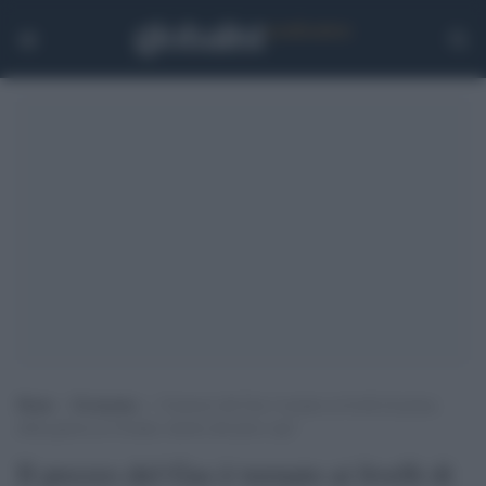
Home
>
Economia
>
Il prezzo del Gas è tornato ai livelli di prima
della guerra in Ucraina: merito del price cap?
Il prezzo del Gas è tornato ai livelli di