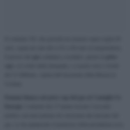
Il contratto Ttf, che giovedì era rimasto sopra soglia 90
euro, segna un calo del 4,2% a 88 euro al megawattora.
gas
price
Il prezzo del
continua a scendere, grazie al
cap
e al crollo della domanda, e si porta verso i livelli
del 23 febbraio, vigilia dell’invasione della Russia in
Ucraina.
Fumata bianca sul price cap del gas al Consiglio Ue
Energia
. I ministri dei 27 hanno trovato l’accordo
politico sul meccanismo di correzione del mercato del
gas. Lo ha annunciato il portavoce della presidenza ceca