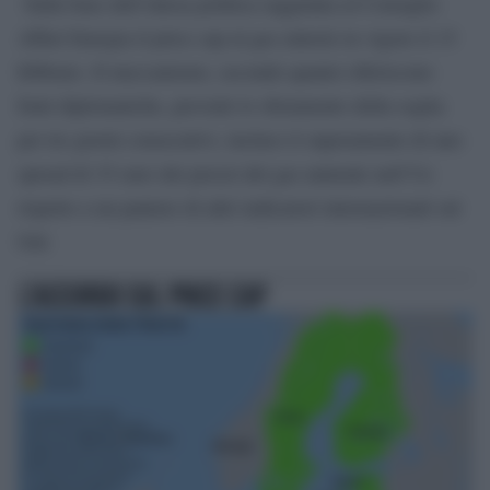
Sulla base dell’intesa politica raggiunta al Consiglio
Affari Energia il price cap al gas entrerà in vigore il 15
febbraio. Il meccanismo, secondo quanto riferiscono
fonti diplomatiche, prevede lo sforamento della soglia
per tre giorni consecutivi, incluso il superamento di uno
spread di 35 euro dei prezzi del gas naturale nell’Ue
rispetto a un paniere di altri indicatori internazionali sul
Gnl.