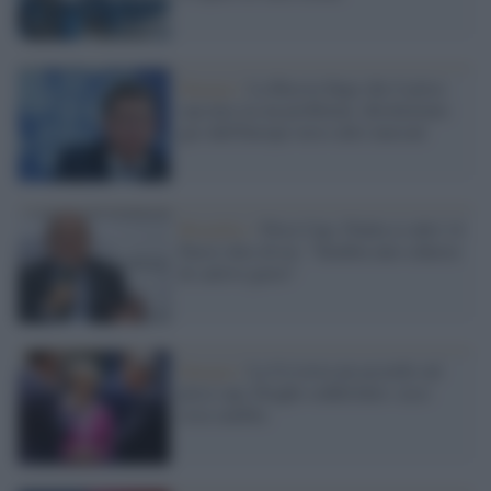
Energia /
La Russia finge che il price
cap non sia un problema: dirotteremo
gas dall'Europa verso altri mercati
Bruxelles /
Price Cap, l'Italia (e altri 14
Paesi) dice di no: "Sembra uno scherzo
di cattivo gusto"
Energia /
La Ue trova un accordo sul
price cap, Draghi soddisfatto: ecco
cosa cambia