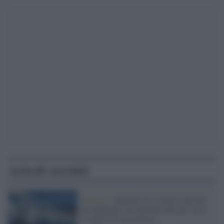
Articoli correlati
Energia /
Agenzie Ue, il price cap non
ha impattato sul mercato del gas: ecco
il report di Acer-Esma