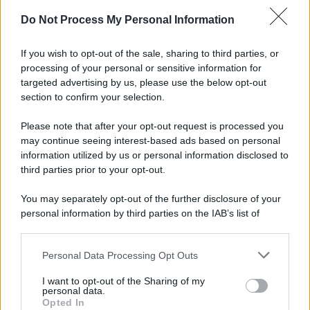
Do Not Process My Personal Information
Il caso /
Trump ha quasi esaurito l'arsenale Usa, ma il
tycoon smentisce
If you wish to opt-out of the sale, sharing to third parties, or
processing of your personal or sensitive information for
targeted advertising by us, please use the below opt-out
section to confirm your selection.
Chiesa /
Papa Leone XIV denuncia le violenze in Ucraina e
Russia e chiede il rispetto del diritto umanitario e della
Please note that after your opt-out request is processed you
diplomazia
may continue seeing interest-based ads based on personal
information utilized by us or personal information disclosed to
third parties prior to your opt-out.
Il centenario /
A L'Aquila arriva la mostra "Tito, 100 anni
You may separately opt-out of the further disclosure of your
attraverso la forma"
personal information by third parties on the IAB’s list of
downstream participants.
Personal Data Processing Opt Outs
This information may also be disclosed by us to third parties
Il medagliere /
Europei di nuoto: Pellecani guida una super
on the IAB’s List of Downstream Participants that may further
Italia
I want to opt-out of the Sharing of my
disclose it to other third parties.
personal data.
Opted In