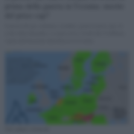
prima della guerra in Ucraina: merito
del price cap?
Il prezzo del gas continua a scendere, grazie al price cap e al
crollo della domanda, e si porta verso i livelli del 23 febbraio,
vigilia dell'invasione della Russia in Ucraina.
Voti contrari e favorevoli