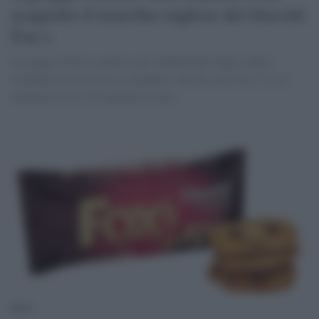
acquisito il marchio inglese dei biscotti
Fox’s
Il gruppo Ferrero acquista gli stabilimenti inglesi della
Northern Food Grocery, produttori dei biscotti Fox’s, il cui
fatturato era di 170 milioni di euro.
Fox’s