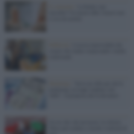
Il commento /
La beauty care
maschile? Un mezzo tabù. Curarsi non
è cosa da uomini
Pubblicità /
L'ascesa inarrestabile dei
creator che stanno sorpassando i media
tradizionali
Marketing /
"Serve un Albo per chi fa
marketing, in troppi vendono solo
'fuffa'": la proposta che fa discutere
Un oro che vale un tesoro: la vittoria
Tokyo può rendere a Jacobs 4 milioni di
euro