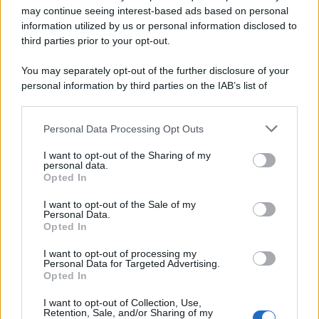
'narratore'
may continue seeing interest-based ads based on personal
information utilized by us or personal information disclosed to
third parties prior to your opt-out.
Lo studio /
Disinformazione russa e destra: anche la
You may separately opt-out of the further disclosure of your
macchina propagandistica di Putin dietro la crisi di Ceuta
personal information by third parties on the IAB’s list of
downstream participants.
Personal Data Processing Opt Outs
This information may also be disclosed by us to third parties
Tendenze /
Sale il numero degli acquisti online in Europa e
on the IAB’s List of Downstream Participants that may further
I want to opt-out of the Sharing of my
aumentano le vendite di articoli second hand
disclose it to other third parties.
personal data.
Opted In
Please note that this website/app uses one or more Google
services and may gather and store information including but
I want to opt-out of the Sale of my
Personal Data.
not limited to your visit or usage behaviour. You may click to
Opted In
grant or deny consent to Google and its third-party tags to
use your data for below specified purposes in below Google
I want to opt-out of processing my
consent section.
Personal Data for Targeted Advertising.
Opted In
I want to opt-out of Collection, Use,
Retention, Sale, and/or Sharing of my