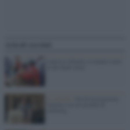
Articoli correlati
Ludovica e Edoardo, la semplice storia
di due bimbi salvati
Il commento /
Più che un programma
Sanremo è un vero prodotto di
marketing