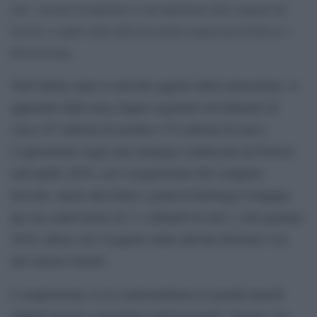
nota – prevede di aumentare la sua importanza nella categoria dei
biscotti, a seguito anche delle precedenti acquisizioni di Delacre e
Kelsen Group.
Nell’ultimo anno le attività oggetto della transazione, si
apprende dalla nota, hanno registrato un fatturato di
circa 157 milioni di sterline (172 milioni di euro).
L’operazione segue una strategia cominciata da Ferrero
nell’aprile 2019, con l’acquisizione del comparto
biscotti, snack alla frutta e gelati di Kellogg Company,
per un controvalore di 1,1 miliardi di euro, e del gennaio
2018, allora con l’acquisto delle attività dolciarie Usa
del colosso Nestlé.
L’acquisizione va in controtendenza ai grandi marchi
italiani passati a investitori internazionali: Versace, La