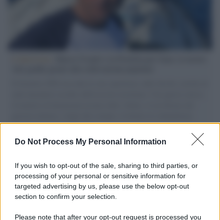
L'intervista /
Marco Croatti e la Flottilla per Gaza: le nostre
vele gonfie grazie alla sollevazione popolare
Il Senatore M5S racconta la sua esperienza sulle barche cariche di
aiuti umanitari assalite dall'esercito israeliano. Una guerra atroce,
il tentativo di disumanizzazione delle vittime, il servilismo del
governo italiano e degli altri europei, il ritorno al colonialismo.
L'importanza dei movimenti.
Do Not Process My Personal Information
Musica /
Al maestro Francesco Guccini
If you wish to opt-out of the sale, sharing to third parties, or
processing of your personal or sensitive information for
targeted advertising by us, please use the below opt-out
section to confirm your selection.
Il ricordo /
Quando Guccini raccontava le "Cronache
epafaniche": l'intervista all'artista che si definiva un
Please note that after your opt-out request is processed you