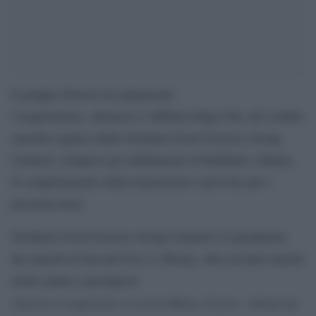
Il gruppo Ferrero ha annunciato
l’acquisizione, attraverso l’affiliata belga Cth, del celebre
marchio inglese dalla Northern Food Grocery Group
Limited, compresi gli stabilimenti di Kirkham e Batley.
Il completamento della transazione è previsto per i
prossimi mesi.
Northern Food Grocery Group Limited è il produttore
dei marchi di biscotti Fox’s e Rocky, oltre ad altri marchi
molto amati e prestigiosi.
Attraverso l’acquisizione, la società affiliata a Ferrero – informa una