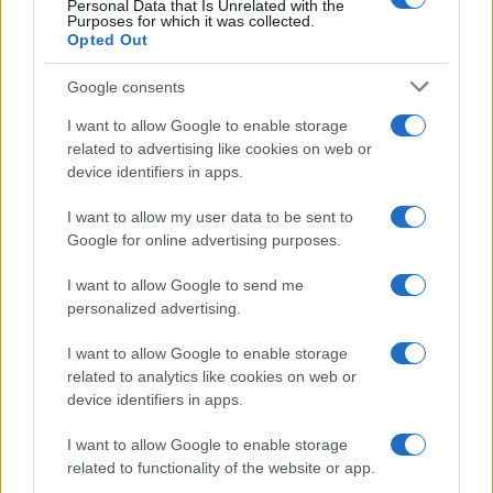
Personal Data that Is Unrelated with the
Purposes for which it was collected.
Opted Out
Syndication
Culture
Google consents
Salute
Globalist
I want to allow Google to enable storage
related to advertising like cookies on web or
Megachip
Globalscience
device identifiers in apps.
GiULia
Globalsport
I want to allow my user data to be sent to
Google for online advertising purposes.
Prima Pagina
I want to allow Google to send me
personalized advertising.
Giornale dello
Chi siamo
I want to allow Google to enable storage
Spettacolo
related to analytics like cookies on web or
Contributors
device identifiers in apps.
Wondernet
Facebook
I want to allow Google to enable storage
Giuliana Sgrena
related to functionality of the website or app.
Twitter