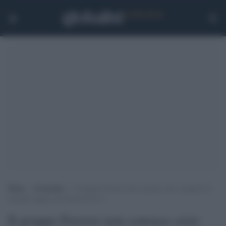
Home
>
Economia
>
Il gruppo Ferrero non conosce crisi: acquisito il
marchio inglese dei biscotti Fox’s
Il gruppo Ferrero non conosce crisi: