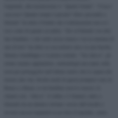
Gagliardi, alla trasmissione tv “Quarto Grado”. “Cosa è
successo? Quanto tempo è passato? Stavo giocando a
biliardo” ha detto il bimbo che evidentemente non si è
reso conto di quanto accaduto. “Ero al biliardo con altri
due bambini, e che nella stessa stanza c’era la mamma di
uno di loro” ha detto ai soccorritori steso su una barella.
Mentre Gianfilippo è il primo estratto. “Vai chicco”, gli
urlano mentre applaudono, mettendogli una mano sulla
testa per proteggerlo nell’ultimo metro che lo separa dal
ritorno alla vita. Perché molti di questi pompieri sono di
Roma e a Roma, se un bambino non lo conosci, lo
chiami così, “chicco”. E infine c’è Samuel, unito a
Edoardo da un identico destino: uscire dall’incubo e
trovarsi ancora impauriti in un letto d’ospedale, senza