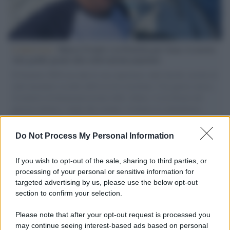
L'intervista /
Marco Croatti e la Flottilla per Gaza: le nostre
vele gonfie grazie alla sollevazione popolare
Il Senatore M5S racconta la sua esperienza sulle barche cariche di
aiuti umanitari assalite dall'esercito israeliano. Una guerra atroce,
il tentativo di disumanizzazione delle vittime, il servilismo del
governo italiano e degli altri europei, il ritorno al colonialismo.
L'importanza dei movimenti.
Do Not Process My Personal Information
L'album /
"Timeless", il nuovo album postumo di Prince
racconta quattro decenni di creatività
If you wish to opt-out of the sale, sharing to third parties, or
processing of your personal or sensitive information for
targeted advertising by us, please use the below opt-out
section to confirm your selection.
L'inaugurazione /
Cuneo inaugura Esseci: il nuovo polo
culturale nell’ex ospedale di Santa Croce
Please note that after your opt-out request is processed you
may continue seeing interest-based ads based on personal