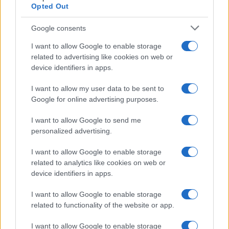
Opted Out
Syndication
Culture
Google consents
Salute
Globalist
I want to allow Google to enable storage
related to advertising like cookies on web or
Megachip
Globalscience
device identifiers in apps.
GiULia
Globalsport
I want to allow my user data to be sent to
Google for online advertising purposes.
Prima Pagina
I want to allow Google to send me
personalized advertising.
Giornale dello
Chi siamo
I want to allow Google to enable storage
Spettacolo
related to analytics like cookies on web or
Contributors
device identifiers in apps.
Wondernet
Facebook
I want to allow Google to enable storage
Giuliana Sgrena
related to functionality of the website or app.
Twitter
I want to allow Google to enable storage