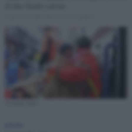
di due bimbi salvati
La piccola ha subito chiesto i biscotti preferiti
Una bimba salvata
globalist