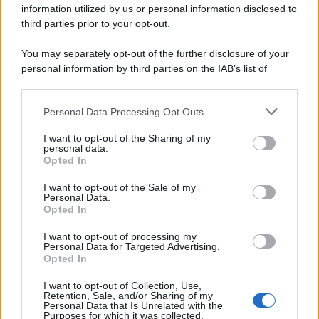
information utilized by us or personal information disclosed to
third parties prior to your opt-out.
Musica /
Love Sensation, il primo duetto di Madonna e Kylie
You may separately opt-out of the further disclosure of your
Minogue
personal information by third parties on the IAB’s list of
downstream participants.
Personal Data Processing Opt Outs
This information may also be disclosed by us to third parties
L'evento /
La Sila diventa un palcoscenico naturale: nasce “A
on the IAB’s List of Downstream Participants that may further
I want to opt-out of the Sharing of my
Farla Amare Comincia Tu – Opera Sila”
disclose it to other third parties.
personal data.
Opted In
Please note that this website/app uses one or more Google
services and may gather and store information including but
I want to opt-out of the Sale of my
Personal Data.
not limited to your visit or usage behaviour. You may click to
Opted In
grant or deny consent to Google and its third-party tags to
use your data for below specified purposes in below Google
I want to opt-out of processing my
consent section.
Personal Data for Targeted Advertising.
Opted In
I want to opt-out of Collection, Use,
Retention, Sale, and/or Sharing of my
Personal Data that Is Unrelated with the
Purposes for which it was collected.