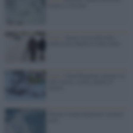
disperso a Ortolano
Sisma /
Ancora scosse nella notte:
anche la neve flagella il Centro Italia
Sisma /
L'hotel Rigopiano spazzato via
dalla slavina: 4 morti, almeno 25
dispersi
Slavina a Campo Imperatore, un ferito
grave