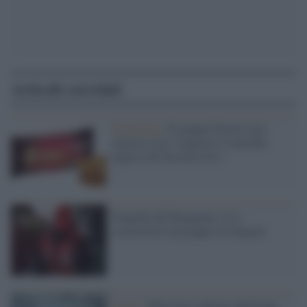
Articoli correlati
Marketing /
Il gruppo Ferrero non
conosce crisi: acquisito il marchio
inglese dei biscotti Fox’s
Tragedia del Rigopiano: tra i
soccorritori un gruppo di rifugiati
Sisma /
Ritrovato cadavere dell'uomo