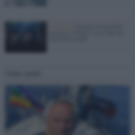
L'intervista /
Resistere al vuoto della
provincia e colmarlo: il caso dell’Aps
People Involvement
Ultime notizie