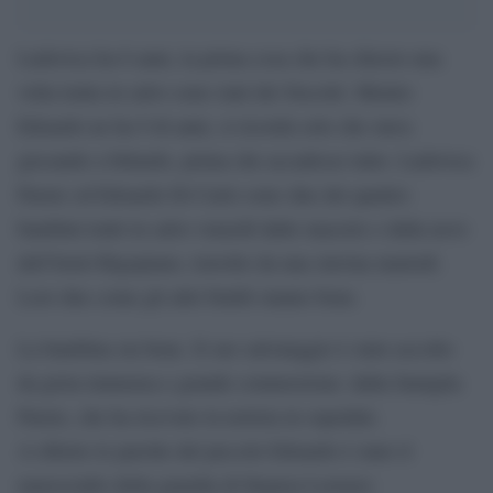
Ludovica ha 6 anni, la prima cosa che ha chiesto una
volta tratta in salvo sono stati dei biscotti. Mentre
Edoardo ne ha 9 di anni, si ricorda solo che stava
giocando a biliardo, prima che accadesso tutto. Ludovica
Parete ed Edoardo Di Carlo sono due dei quattro
bambini tratti in salvo venerdì dalle macerie e dalla neve
dell’hotel Rigopiano, travolto da una slavina martedì.
Loro due come gli altri bimbi stanno bene.
La bambina sta bene. Il suo salvataggio è stato accolto
da gioia immensa e grande commozione: dalla famiglia
Parete, che ha ricevuto la notizia in ospedale.
A riferire le parolte del piccolo Edoardo è stato il
maresciallo della guardia di finanza Lorenzo