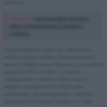
antifascista”.
Leggi anche:
Contro il presentismo: riscoprire la
cultura e la memoria storica per combattere il
revisionismo
Annamaria Malato ha chiarito che l’obiettivo della
modifica era quello di ribadire i principi già presenti e
riportare il dibattito sul ruolo della fiera, ovvero quello di
promuovere i libri e gli editori. La crescente
contrapposizione tra politica e cultura rischia di
distogliere l’attenzione dal vero obiettivo della
manifestazione: dare spazio agli editori, soprattutto a
quelli più piccoli e favorirne l’incontro con i lettori.