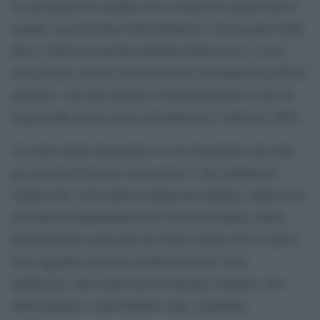
La presidente ha ribadito che la libertà di espressione è
sempre stata alla base dell’iniziativa e che da parte della
fiera e dell’Associazione Italiana Editori non c’è mai
stata alcuna volontà censoria né un orientamento politico
specifico. Secondo Malato il fraintendimento è nato in
seguito alle nuove regole introdotte per l’edizione 2026.
Al centro della discussione c’è un documento che tutti
gli espositori devono sottoscrivere e che richiama il
rispetto dei valori della Costituzione Italiana, della Carta
dei Diritti Fondamentali dell’Unione Europea e della
Dichiarazione universale dei diritti umani. Per il 2026 è
stato aggiunto anche la condivisione di valori
antifascisti, una scelta che ha suscitato critiche e che
dalla premier è stata definita come “patentino