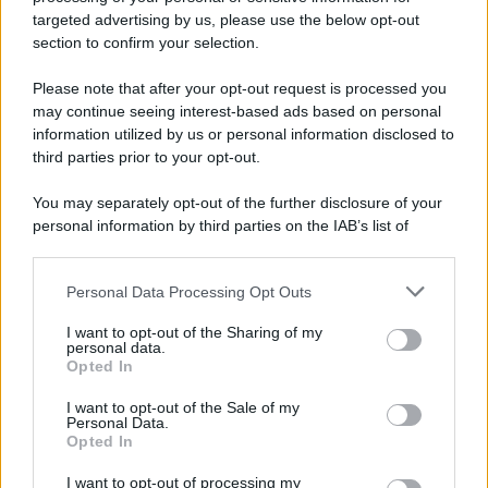
targeted advertising by us, please use the below opt-out
section to confirm your selection.
Vangelo /
La vita si intreccia con le paure come il giorno
succede alla notte
Please note that after your opt-out request is processed you
may continue seeing interest-based ads based on personal
information utilized by us or personal information disclosed to
third parties prior to your opt-out.
La scoperta /
Oplontis, le vittime dell’eruzione del Vesuvio
You may separately opt-out of the further disclosure of your
furono più numerose del previsto
personal information by third parties on the IAB’s list of
downstream participants.
Personal Data Processing Opt Outs
This information may also be disclosed by us to third parties
Il medagliere /
Europei di nuoto: Pellecani guida una super
on the IAB’s List of Downstream Participants that may further
I want to opt-out of the Sharing of my
Italia
disclose it to other third parties.
personal data.
Opted In
Please note that this website/app uses one or more Google
services and may gather and store information including but
I want to opt-out of the Sale of my
Personal Data.
not limited to your visit or usage behaviour. You may click to
Opted In
grant or deny consent to Google and its third-party tags to
use your data for below specified purposes in below Google
I want to opt-out of processing my