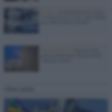
Bavaglio /
La polizia ferma tre cronisti
e li tiene per ore in cella: siamo a Roma
ma sembra la Russia di Putin
Servizio Pubblico /
Guerra di Gaza,
proteste davanti alle sedi Rai italiane:
"Stop alla censura"
Ultime notizie