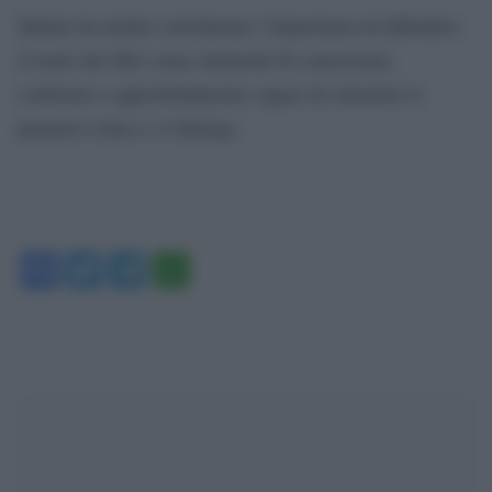
Malato ha inoltre sottolineato l’importanza di difendere
il ruolo dei libri come strumenti di conoscenza,
confronto e approfondimento capaci di stimolare il
pensiero critico e il dialogo.
Facebook
Twitter
Telegram
WhatsApp