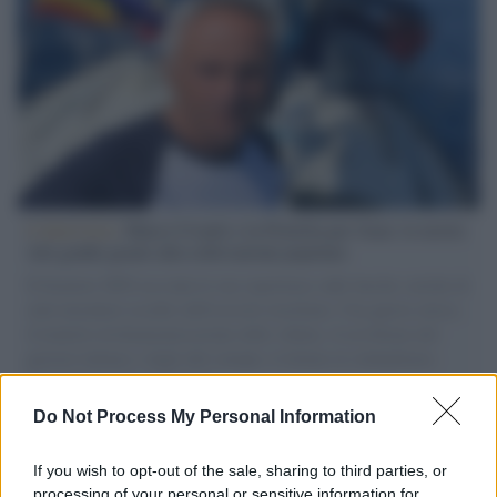
L'intervista /
Marco Croatti e la Flottilla per Gaza: le nostre
vele gonfie grazie alla sollevazione popolare
Il Senatore M5S racconta la sua esperienza sulle barche cariche di
aiuti umanitari assalite dall'esercito israeliano. Una guerra atroce,
il tentativo di disumanizzazione delle vittime, il servilismo del
governo italiano e degli altri europei, il ritorno al colonialismo.
L'importanza dei movimenti.
Do Not Process My Personal Information
Tel Aviv /
La “vittoria totale” di Israele significa una guerra
senza fine
If you wish to opt-out of the sale, sharing to third parties, or
processing of your personal or sensitive information for