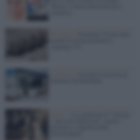
Meloni: la destra liberticida non si
smentisce
Tecnologia /
Tienanmen, 36 anni dopo:
quando la censura governativa
raggiunge l'IA
L'iniziativa /
Un'onda di resistenza al
fenomeno dei Book Bans
Serie tv /
La sospensione di "Avetrana
– Qui non è Hollywood": censura
preventiva o legittima tutela
dell'immagine?