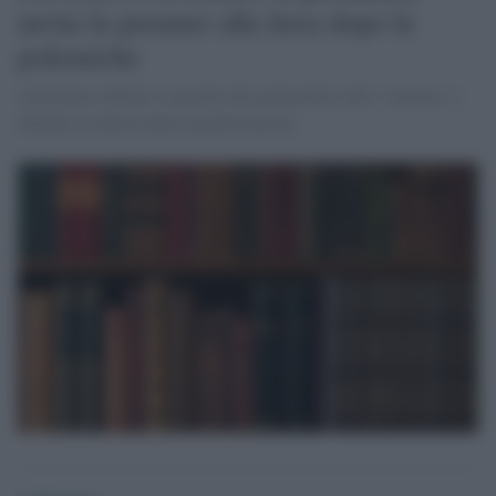
invita la premier alla fiera dopo le
polemiche
Annamaria Malato risponde alla polemiche sulla "censura" e
difende la libertà della manifestazione.