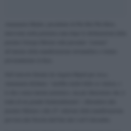
Annamaria Malato, presidente di Più libri Più liberi,
interviene nella polemica nata dopo le dichiarazioni della
premier Giorgia Meloni sulla presunta “censura”
all’interno della manifestazione invitandola a visitare
personalmente la fiera.
Ansa
Nell’articolo firmato da Angela Majoli per
,
Annamaria dichiara: “sarebbe molto bello se venisse, e
lo dico senza intento polemico, ma per dimostrare che si
tratta di un grande fraintendimento”, riferendosi alla
premier Meloni e alla 25° edizione della manifestazione
prevista alla Nuvola dell’Eur dal 4 all’8 dicembre.