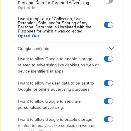
consent section.
Personal Data for Targeted Advertising.
Opted In
I want to opt-out of Collection, Use,
Retention, Sale, and/or Sharing of my
Personal Data that Is Unrelated with the
Purposes for which it was collected.
Opted Out
Syndication
Culture
Google consents
Salute
Globalist
I want to allow Google to enable storage
related to advertising like cookies on web or
Megachip
Globalscience
device identifiers in apps.
GiULia
Globalsport
I want to allow my user data to be sent to
Google for online advertising purposes.
Prima Pagina
I want to allow Google to send me
personalized advertising.
Giornale dello
Chi siamo
I want to allow Google to enable storage
Spettacolo
related to analytics like cookies on web or
Contributors