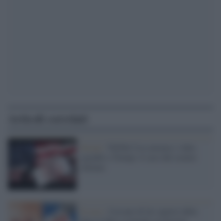
Articoli correlati
Social /
TikTok Usa censura i video
sgraditi a Trump: il caso del creator
italiano
Il caso /
Cercano di far sparire dalla
fiera il libro scomodo su Giorgia