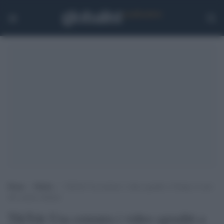
Home
>
Media
>
TikTok Usa censura i video sgraditi a Trump: il caso
del creator italiano
TikTok Usa censura i video sgraditi a