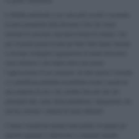
I cittadini americani se ne sono però accorti e accusano
la nuova proprietà della divisione USA del social
network di esercitare una nuova forma di censura. Nel
giro di pochi giorni in tutti gli Stati Uniti hanno iniziato
a circolare molteplici segnalazioni di utenti ritrovatosi
senza follower o che hanno atteso per giorni
l’approvazione di un contenuto. In tutto questo l’azienda
si è giustificata parlando di problemi tecnici causati da
una tempesta di neve che avrebbe bloccato uno dei
principali data center della piattaforma. Spiegazione che
non ha convinto i milioni di utenti abbonati.
L’intera vicenda ha assunto tratti politici in quanto gli
episodi segnalati si riferiscono a contenuti sgraditi