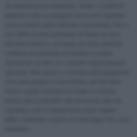
all’amministrazione statunitense. Inoltre, il cambio di
proprietà è stato accompagnato da un nuovo algoritmo
che ha sostituito quello utilizzato in precedenza. Non ci
sono dubbi sul ruolo preminente di Trump nel corso
dell’intera trattativa, circostanza che lascia ipotizzare
l’influenza del presidente nel decidere le logiche
algoritmiche secondo cui i contenuti vengono proposti
agli utenti. Tutto questo è corroborato dall’assegnazione
di un ruolo primario al Larry Ellison, già CEO della
Oracle e grande sostenitore di Trump. La censura,
tuttavia, passa il più delle volte inosservata, dato che
controllare come i contenuti di un creator vengano
diffusi, soprattutto se questo vive fuori dagli USA, non è
immediato.