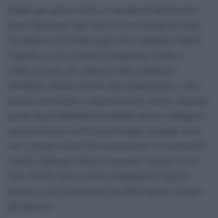
Proprio per questo motivo la vicenda di Cartoni morti
pone l’attenzione sullo stato in cui si trovano gli utenti
che fruiscono di TikTok negli USA, rendendo evidente
l’opacità con cui è gestita la piattaforma. Inoltre, i
creator nostrani che subiscono delle limitazioni
dovrebbero almeno ricevere una comunicazione, come
previsto dai termini e condizioni d’uso europei. Ignorare
queste regole fondamentali potrebbe portare a indagini e
sanzioni da parte dell’Unione Europea, portando ad un
vero e proprio scontro tra la piattaforma e le autorità del
vecchio continente. Dopo le numerose tensioni con la
Cina, TikTok adesso rischia complicazioni legali in
Europa, in cui la protezione dei diritti digitali è sempre
più rigorosa.