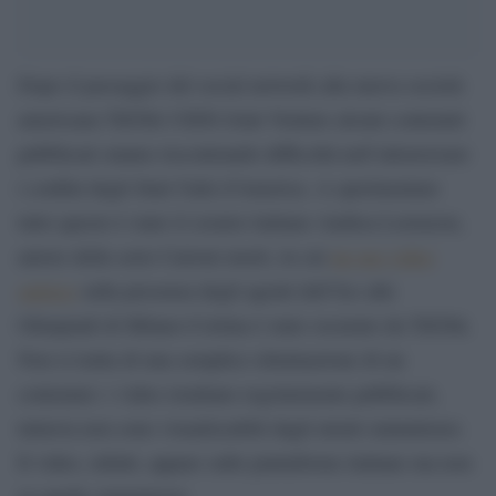
Dopo il passaggio del social network alla nuova società
americana TikTok USDS Joint Venture alcuni contenuti
pubblicati stanno riscontrando difficoltà nell’attraversare
i confini degli Stati Uniti d’America. A sperimentare
tutto questo è stato il creator italiano Andrea Lorenzon,
autore della serie Cartoni morti, in cui
un suo video
satirico
sulla presenza degli agenti dell’Ice alle
Olimpiadi di Milano-Cortina è stato oscurato da TikTok.
Non si tratta di una semplice eliminazione di un
contenuto: i video risultano regolarmente pubblicati,
tuttavia non sono visualizzabili dagli utenti statunitensi.
Il video, infatti, appare sulle piattaforme italiane ma non
su quelle statunitensi.