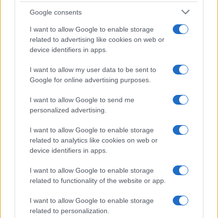
Syndication
Culture
Google consents
Salute
Globalist
I want to allow Google to enable storage
related to advertising like cookies on web or
Megachip
Globalscience
device identifiers in apps.
GiULia
Globalsport
I want to allow my user data to be sent to
Google for online advertising purposes.
Prima Pagina
I want to allow Google to send me
personalized advertising.
Giornale dello
Chi siamo
I want to allow Google to enable storage
Spettacolo
related to analytics like cookies on web or
Contributors
device identifiers in apps.
Wondernet
Facebook
I want to allow Google to enable storage
Giuliana Sgrena
related to functionality of the website or app.
Twitter
I want to allow Google to enable storage
Google News
related to personalization.