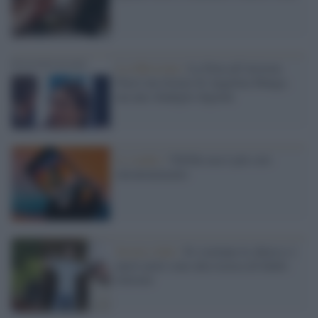
La riflessione /
La Noia all’Ariston.
Non è un ritorno di Angelina Mango,
ma uno sbadiglio digitale
Lo studio /
TikTok non è più solo
intrattenimento
Social e fede /
Si svuotano le chiese e i
nuovi preti sono alla ricerca di fedeli-
follower