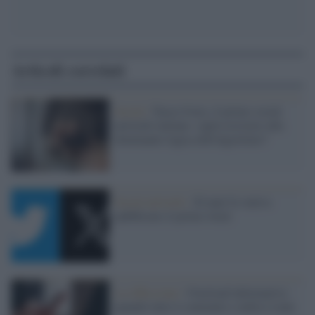
Articoli correlati
Social /
Nasce Ivory, il primo social
network italiano: saprà resistere alla
dominante logica dell'algoritmo?
Social network /
20 anni fa veniva
pubblicato il primo tweet
La riflessione /
Overload informativo:
quando tutto è contenuto e nulla è reale