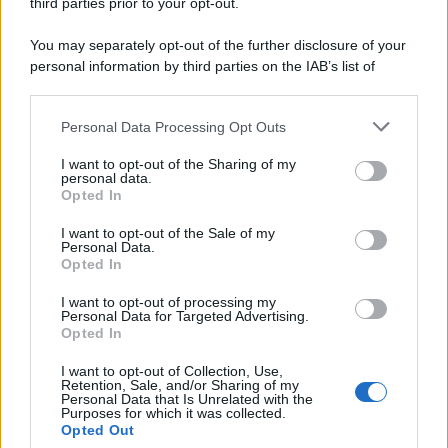
third parties prior to your opt-out.
Musica /
Al maestro Francesco Guccini
You may separately opt-out of the further disclosure of your
personal information by third parties on the IAB’s list of
downstream participants.
Personal Data Processing Opt Outs
This information may also be disclosed by us to third parties
Il ricordo /
Quando Guccini raccontava le "Cronache
on the IAB’s List of Downstream Participants that may further
I want to opt-out of the Sharing of my
epafaniche": l'intervista all'artista che si definiva un
disclose it to other third parties.
personal data.
'narratore'
Opted In
Please note that this website/app uses one or more Google
services and may gather and store information including but
I want to opt-out of the Sale of my
Personal Data.
not limited to your visit or usage behaviour. You may click to
Opted In
grant or deny consent to Google and its third-party tags to
use your data for below specified purposes in below Google
I want to opt-out of processing my
consent section.
Personal Data for Targeted Advertising.
Opted In
I want to opt-out of Collection, Use,
Retention, Sale, and/or Sharing of my
Personal Data that Is Unrelated with the
Purposes for which it was collected.
Opted Out