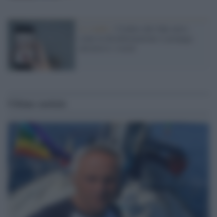
Lo studio /
Credere alle fake news:
come la disinformazione si propaga
attraverso i social
Ultime notizie