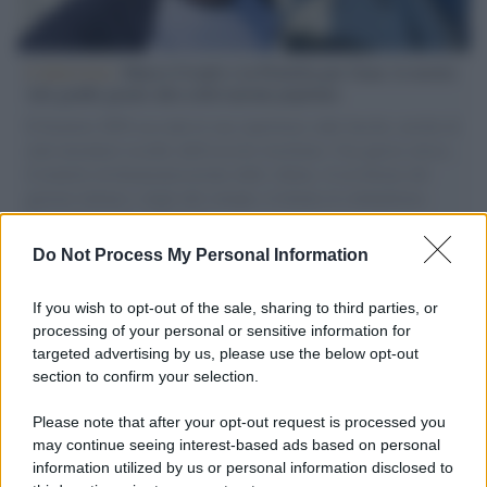
L'intervista /
Marco Croatti e la Flottilla per Gaza: le nostre
vele gonfie grazie alla sollevazione popolare
Il Senatore M5S racconta la sua esperienza sulle barche cariche di
aiuti umanitari assalite dall'esercito israeliano. Una guerra atroce,
il tentativo di disumanizzazione delle vittime, il servilismo del
governo italiano e degli altri europei, il ritorno al colonialismo.
L'importanza dei movimenti.
Do Not Process My Personal Information
Imperialismo /
Petrolio e prepotenze di Trump: una società
legata a 'Donald' vuole perforare la Groenlandia senza
If you wish to opt-out of the sale, sharing to third parties, or
autorizzazione
processing of your personal or sensitive information for
targeted advertising by us, please use the below opt-out
section to confirm your selection.
L'attesa /
Un estate di calcio: tra Mondiali e Serie A
Please note that after your opt-out request is processed you
may continue seeing interest-based ads based on personal
information utilized by us or personal information disclosed to