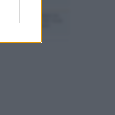
anca /
Caso Mps: i pm milanesi ora
ono vederci chiaro sulle “chat” tra un
ente del Mef e alcuni ministri