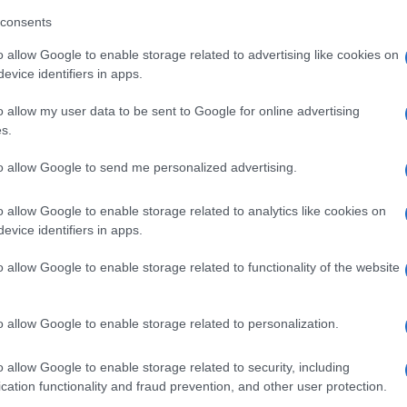
barch
dall'e
consents
 festeggiare?
tentat
o allow Google to enable storage related to advertising like cookies on
servil
do dall’esempio più dibattuto oggi, la legge 194
evice identifiers in apps.
europ
n valido modello a sostegno del fatto che niente
dei m
o allow my user data to be sent to Google for online advertising
pensare che alcuni diritti siamo sempre e
s.
Tend
 non possiamo permetterci.
to allow Google to send me personalized advertising.
onlin
artic
vorativo, proprio questa mattina “La
o allow Google to enable storage related to analytics like cookies on
un dato importante, rilasciato da Inapp-Plus,
evice identifiers in apps.
Pd /
 dopo la maternità, magari anche vincolate dal
o allow Google to enable storage related to functionality of the website
si sp
 il parto.
o allow Google to enable storage related to personalization.
he il famoso “soffitto di cristallo”, una triste
Il ca
li ostacoli lavorativi, economici e sociali dovuti
o allow Google to enable storage related to security, including
Usa, 
cation functionality and fraud prevention, and other user protection.
ità dei diritti. Una retorica cattiva, perché da il