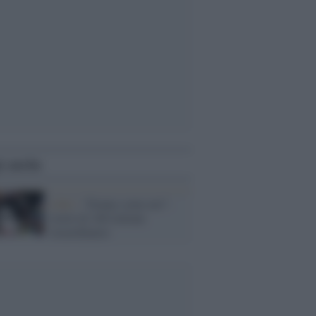
i anche
Libri /
"Donne come noi":
storie di 100 italiane
straordinarie