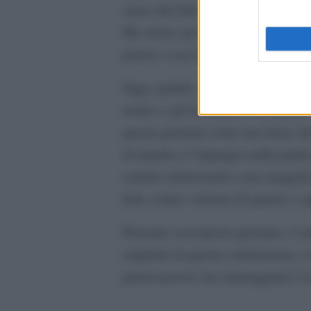
senso del fatto che è possibile vede
Ma siamo ancora qua, con solo il 3
potere e con il divario retributivo 
Oggi, quindi, non è la giornata per
stories e gif di mimose che imper
questa giornata come una festa, b
di rispetto e l’impegno nella parità
cariche istituzionali e una maggior
lotta contro violenza di genere e 
Pensarla così questa giornata, ci a
originale di questa celebrazione, 
parole povere che danneggiano l’ac