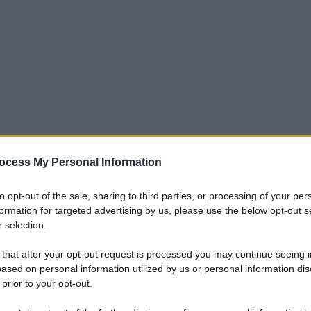
ocess My Personal Information
ne in Italia ai vertici dei maggiori partiti
 associazioni femminili in piazza, la lotta per la
to opt-out of the sale, sharing to third parties, or processing of your per
ene dipinta, come una rivoluzione finita.
formation for targeted advertising by us, please use the below opt-out s
 selection.
l’assalto ai fiorai e alle scatole di cioccolatini,
 that after your opt-out request is processed you may continue seeing i
sta ricorrenza ci ricorda, in realtà, che il percorso
ased on personal information utilized by us or personal information dis
 prior to your opt-out.
re non sia arrivato a compiere che un breve passo
ancipazione.