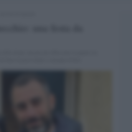
na festa da ripensare
ecchio: una festa da
 della donna, una piccola riflessione su quanto sia
i fuori di gesti rituali e consegne di fiori.