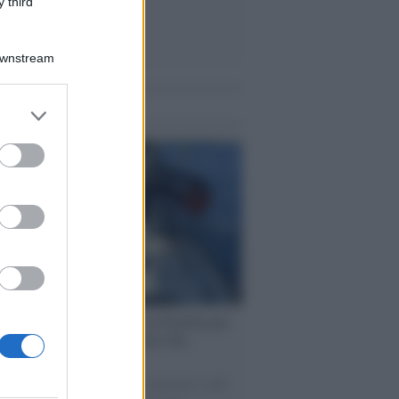
 third
Downstream
me notizie
er and store
to grant or
ed purposes
ervista /
Marco Croatti e la Flottilla per
 le nostre vele gonfie grazie alla
vazione popolare
natore M5S racconta la sua esperienza sulle