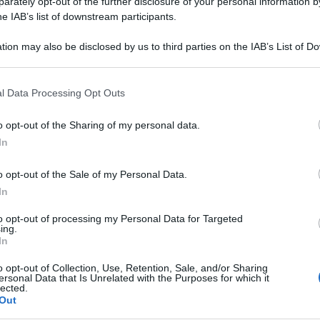
rately opt-out of the further disclosure of your personal information by
he IAB’s list of downstream participants.
sta giornata serva a ricordare le grandi
tion may also be disclosed by us to third parties on the IAB’s List of 
e se solo in una piccola parte di mondo, o
 that may further disclose it to other third parties.
tuazioni di disparità e discriminazione che
Ulti
 that this website/app uses one or more Google services and may gath
l Data Processing Opt Outs
including but not limited to your visit or usage behaviour. You may click 
 to Google and its third-party tags to use your data for below specifi
o opt-out of the Sharing of my personal data.
ogle consent section.
en poco, se ci si continua fare gli auguri senza,
In
nificato della ricorrenza e sulla condizione della
o opt-out of the Sale of my Personal Data.
In
 tutti a capire che chiamarla festa, in realtà
to opt-out of processing my Personal Data for Targeted
ing.
.
In
L'int
o opt-out of Collection, Use, Retention, Sale, and/or Sharing
Gaza:
el passato e le piccole vittorie quotidiane, solo
ersonal Data that Is Unrelated with the Purposes for which it
solle
lected.
he molti credono già consolidati, vengono
Out
Il Se
 da esponenti politici e dalla nostra società, mi