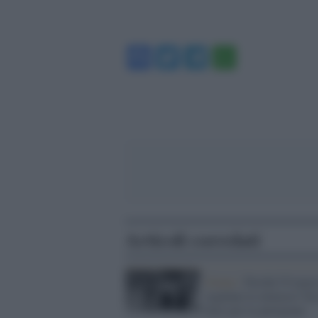
Facebook
Twitter
Telegram
WhatsA
Articoli correlati
Donne /
Perché l'8 marz
regalano le mimose? Era
fiore per le partigiane