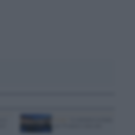
pp
o si
Eventi /
Le iniziative in Italia
 il
per l'8 marzo e non solo