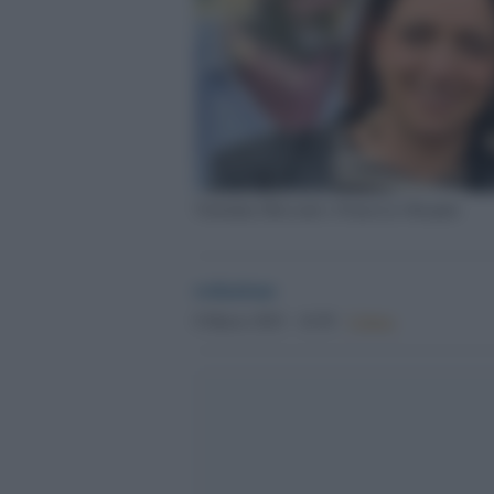
Valentina Mercanti e Francesco Raspini
redazione
8 Marzo 2023 - 16.50
Culture