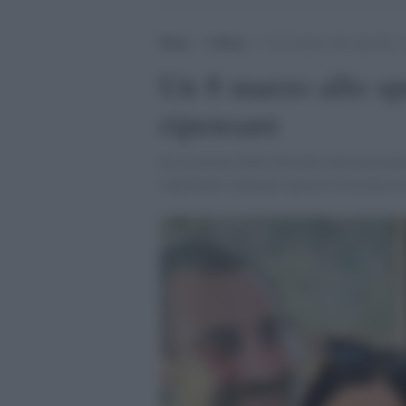
Home
>
Cultura
>
Un 8 marzo allo specchio: u
Un 8 marzo allo sp
ripensare
In occasione della Giornata internazionale
importante ripensare questa ricorrenza al d