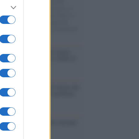
e cariche di aiuti umanitari assalite
sercito israeliano. Una guerra atroce, il
ivo di disumanizzazione delle vittime, il
ismo del governo italiano e degli altri
ei, il ritorno al colonialismo. L'importanza
ovimenti.
enze /
Sale il numero degli acquisti
e in Europa e aumentano le vendite di
oli second hand
Un partito progressista e di sinistra che
acca sul riarmo ha un serio problema
so /
Trump ha quasi esaurito l'arsenale
ma il tycoon smentisce