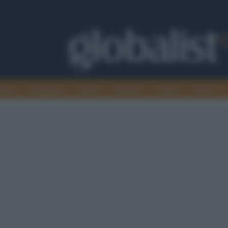
omia
Intelligence
Media
Ambiente
Cultura
Scienza