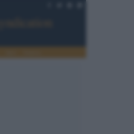
Sport
Tendenze