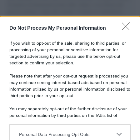
il tentativo di disumanizzazione delle vittime, il servilismo del
governo italiano e degli altri europei, il ritorno al colonialismo.
L'importanza dei movimenti.
Do Not Process My Personal Information
Perché i centri di intrattenimento per famiglie investono in
attrazioni ad alta tecnologia
If you wish to opt-out of the sale, sharing to third parties, or
processing of your personal or sensitive information for
targeted advertising by us, please use the below opt-out
section to confirm your selection.
Il conflitto /
La mafia russa e l'arma del caos
Please note that after your opt-out request is processed you
may continue seeing interest-based ads based on personal
information utilized by us or personal information disclosed to
third parties prior to your opt-out.
Tel Aviv /
Netanyahu si smarca da Trump: "Israele farà tutto
You may separately opt-out of the further disclosure of your
quello che è necessario per la sua sicurezza"
personal information by third parties on the IAB’s list of
downstream participants.
Personal Data Processing Opt Outs
This information may also be disclosed by us to third parties