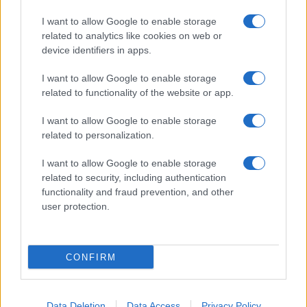
Giornale dello
Chi siamo
I want to allow Google to enable storage
Spettacolo
related to analytics like cookies on web or
Contributors
device identifiers in apps.
Wondernet
Facebook
I want to allow Google to enable storage
Giuliana Sgrena
related to functionality of the website or app.
Twitter
I want to allow Google to enable storage
Google News
related to personalization.
Mastodon
I want to allow Google to enable storage
related to security, including authentication
Cookie Policy
functionality and fraud prevention, and other
user protection.
Preferenze Privacy
CONFIRM
©2021 Globalist.it • All right reserved.
Data Deletion
Data Access
Privacy Policy