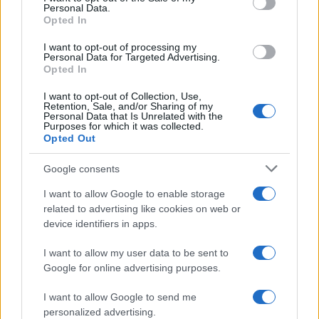
Personal Data.
not limited to your visit or usage behaviour. You may click to
Opted In
grant or deny consent to Google and its third-party tags to
use your data for below specified purposes in below Google
I want to opt-out of processing my
consent section.
Personal Data for Targeted Advertising.
Opted In
I want to opt-out of Collection, Use,
Retention, Sale, and/or Sharing of my
Personal Data that Is Unrelated with the
Purposes for which it was collected.
Opted Out
Syndication
Culture
Google consents
Salute
Globalist
I want to allow Google to enable storage
related to advertising like cookies on web or
Megachip
Globalscience
device identifiers in apps.
GiULia
Globalsport
I want to allow my user data to be sent to
Google for online advertising purposes.
Prima Pagina
I want to allow Google to send me
personalized advertising.