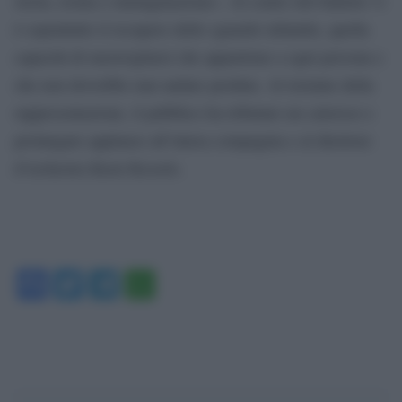
storia, ironia e immaginazione». Al centro del balletto vi
è soprattutto il recupero dello sguardo infantile, quella
capacità di meravigliarsi che appartiene a ogni persona e
che non dovrebbe mai andare perduta. Al termine della
rappresentazione, il pubblico ha tributato un caloroso e
prolungato applauso all’intera compagnia e al direttore
d’orchestra Koen Kessels.
Facebook
Twitter
Telegram
WhatsApp