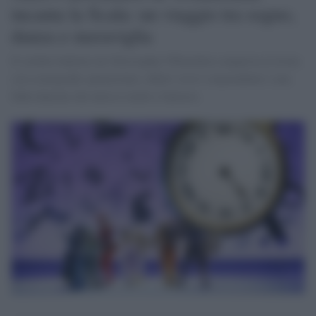
incanta la Scala: un viaggio tra sogno,
danza e meraviglia
Il celebre balletto di Christopher Wheeldon conquista la Scala
con scenografie spettacolari, effetti visivi sorprendenti e una
fiaba danzata che unisce realtà e fantasia.