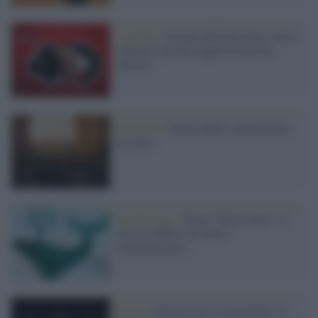
L’evento /
40 anni di Dylan Dog: arriva
a Roma la prima rappresentazione
teatrale
Il festival /
Radicondoli, quarant'anni
di teatro
La kermesse /
Torna ‘Nuove terre’, il
festival diffuso di teatro
contemporaneo
Danza /
Dal bozzolo al manichino: il