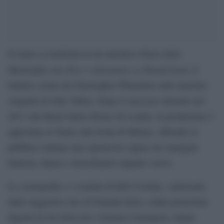
Il teatro si trasforma in un autentico Paese delle
Alice’s Adventures in Wonderland
Meraviglie con
, il
balletto creato da Christopher Wheeldon sulle musiche
originali di Joby Talbot. Dopo il successo ottenuto nel
2011 alla Royal Opera House di Londra, la produzione è
approdata al Teatro alla Scala di Milano, offrendo al
pubblico italiano uno spettacolo capace di coniugare
fantasia, danza e straordinario impatto visivo.
Le scenografie e i costumi di Bob Crowley, valorizzati
dalle suggestive luci di Natasha Katz e dalle proiezioni
digitali di Jon Driscoll e Gemma Carrington, danno