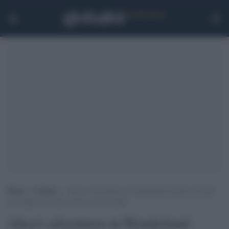
Home
>
Cultura
>
Alice’s adventures in Wonderland incanta la Scala:
un viaggio tra sogno, danza e meraviglia
Alice's adventures in Wonderland