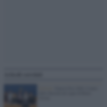
Articoli correlati
Festival /
Ginesio Fest 2026, il teatro
delle illusioni nel segno di Remo
Girone