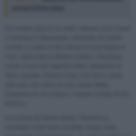
nel segno di Remo Girone
Nel continuo intreccio tra realtà e fantasia, Lewis Carroll
si trasforma nel Bianconiglio, interpretato da Claudio
Coviello; la madre di Alice diventa la severa Regina di
Cuori, impersonata da Martina Arduino; l’illusionista
assume il ruolo del Cappellaio Matto, interpretato da
Marco Agostino. Edward Cooper veste invece i panni
della rana e del valletto di corte, mentre Mattia
Semperboni dà vita al Bruco e Gabriele Corrado all’Alta
Duchessa.
In occasione del debutto italiano, Wheeldon ha
sottolineato come l’opera racchiuda «magia, realtà,