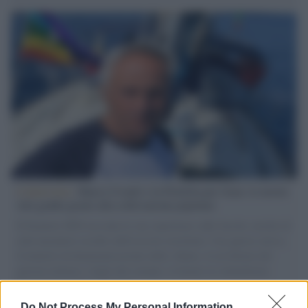
L'intervista /
Marco Croatti e la Flottilla per Gaza: le nostre
vele gonfie grazie alla sollevazione popolare
Il Senatore M5S racconta la sua esperienza sulle barche cariche di
aiuti umanitari assalite dall'esercito israeliano. Una guerra atroce,
il tentativo di disumanizzazione delle vittime, il servilismo del
governo italiano e degli altri europei, il ritorno al colonialismo.
L'importanza dei movimenti.
Do Not Process My Personal Information