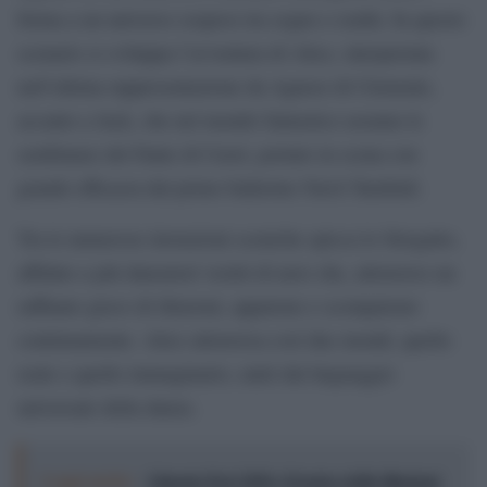
forma a un universo sospeso tra sogno e realtà. In questo
scenario si sviluppa l’avventura di Alice, interpretata
nell’ultima rappresentazione da Agnese di Clemente,
accanto a Jack, che nel mondo fantastico assume le
sembianze del Fante di Cuori, portato in scena con
grande efficacia dal primo ballerino Navil Turnbull.
Tra le numerose invenzioni sceniche spicca lo Stregatto,
affidato a più danzatori vestiti di nero che, attraverso un
raffinato gioco di illusioni, appaiono e scompaiono
continuamente. Alice attraversa così due mondi, quello
reale e quello immaginario, uniti dal linguaggio
universale della danza.
Leggi anche:
Ginesio Fest 2026, il teatro delle illusioni