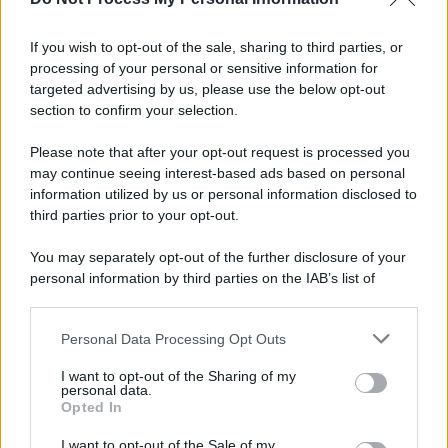
L'anniversario /
90 anni di Yves Saint Laurent, tra moda e
scandali
If you wish to opt-out of the sale, sharing to third parties, or
processing of your personal or sensitive information for
targeted advertising by us, please use the below opt-out
section to confirm your selection.
Perché i centri di intrattenimento per famiglie investono in
attrazioni ad alta tecnologia
Please note that after your opt-out request is processed you
may continue seeing interest-based ads based on personal
information utilized by us or personal information disclosed to
third parties prior to your opt-out.
Il conflitto /
La mafia russa e l'arma del caos
You may separately opt-out of the further disclosure of your
personal information by third parties on the IAB’s list of
downstream participants.
Personal Data Processing Opt Outs
This information may also be disclosed by us to third parties
Tel Aviv /
Netanyahu si smarca da Trump: "Israele farà tutto
on the IAB’s List of Downstream Participants that may further
I want to opt-out of the Sharing of my
quello che è necessario per la sua sicurezza"
disclose it to other third parties.
personal data.
Opted In
Please note that this website/app uses one or more Google
services and may gather and store information including but
I want to opt-out of the Sale of my