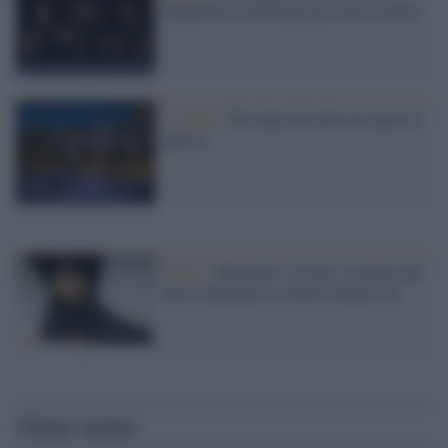
Requiem(s) di Preljocaj a Ostia Antica
L'evento /
Ercolano di notte tra amore e
guerra
Teatro /
Heroides a Tivoli: le donne del
mito smontano la retorica degli eroi
Ultime notizie