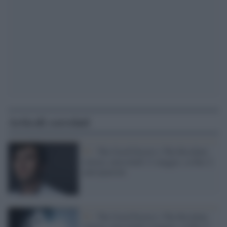
Articoli correlati
Tv /
The Good Doctor e The Resident,
stasera, mercoledì 11 maggio, su Rai 2:
anticipazioni
Tv /
The Good Doctor e The Resident,
stasera, mercoledì 4 maggio, su Rai 2: