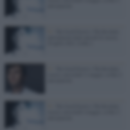
anticipazioni
Tv /
The Good Doctor e The Resident,
anticipazioni degli episodi di stasera,
20 aprile 2022, su Rai 2
Tv /
The Good Doctor e The Resident,
stasera, mercoledì 11 maggio, su Rai 2:
anticipazioni
Tv /
The Good Doctor e The Resident,
stasera, mercoledì 4 maggio, su Rai 2:
anticipazioni