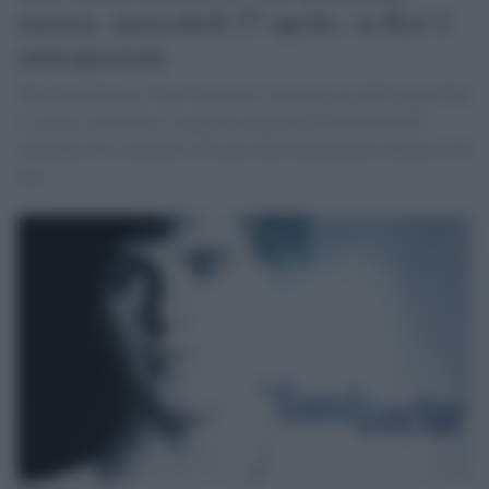
stasera, mercoledì 27 aprile, su Rai 2:
anticipazioni
The Good Doctor 5 ha 18 episodi, è iniziata su ABC negli USA
lo scorso settembre. La quarta stagione di The Resident è
composta da 14 episodi ed è già stata interamente trasmessa da
Fox.