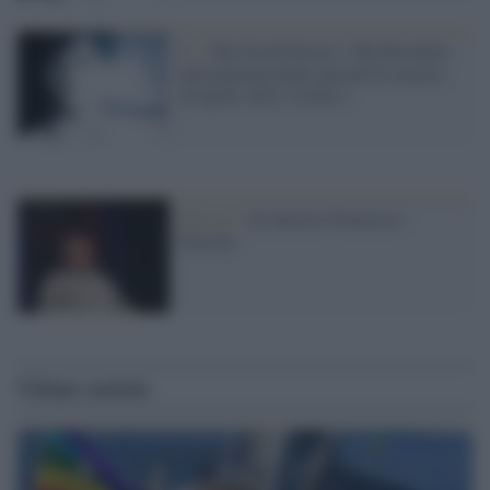
Tv /
The Good Doctor e The Resident,
anticipazioni degli episodi di stasera,
20 aprile 2022, su Rai 2
Musica /
Al maestro Francesco
Guccini
Ultime notizie