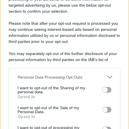
targeted advertising by us, please use the below opt-out
section to confirm your selection.
Musica /
Al maestro Francesco Guccini
Please note that after your opt-out request is processed you
may continue seeing interest-based ads based on personal
information utilized by us or personal information disclosed to
third parties prior to your opt-out.
Il ricordo /
Quando Guccini raccontava le "Cronache
You may separately opt-out of the further disclosure of your
epafaniche": l'intervista all'artista che si definiva un
personal information by third parties on the IAB’s list of
'narratore'
downstream participants.
Personal Data Processing Opt Outs
This information may also be disclosed by us to third parties
Lo studio /
Disinformazione russa e destra: anche la
on the IAB’s List of Downstream Participants that may further
I want to opt-out of the Sharing of my
macchina propagandistica di Putin dietro la crisi di Ceuta
disclose it to other third parties.
personal data.
Opted In
Please note that this website/app uses one or more Google
services and may gather and store information including but
I want to opt-out of the Sale of my
Personal Data.
not limited to your visit or usage behaviour. You may click to
Opted In
grant or deny consent to Google and its third-party tags to
use your data for below specified purposes in below Google
I want to opt-out of processing my