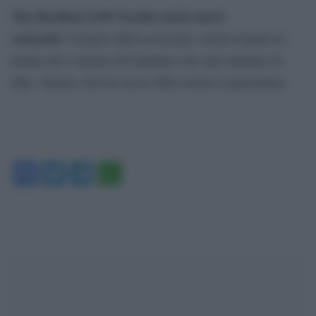
The Resident
4×09 Vecchie storie nuovi
orizzonit:
Conrad e Bell si trovano a dover trattare la
donna che è incinta del bambino che sarà adottato da
Jake. Intanto, Devon riceve delle notizie sorprendenti.
Facebook
Twitter
Telegram
WhatsApp