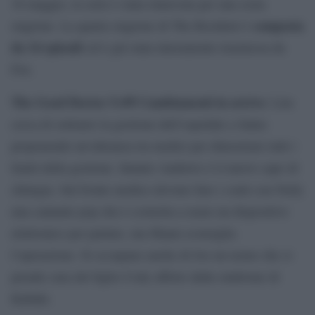
16 maggio, la serie è stata rinnovata per una sesta
composta
stagione. La quarta stagione di The Resident è
da 14 episodi
ed è già stata interamente trasmessa da
Fox.
The Good Doctor
5×09 Cambiamenti in arrivo:
Lim
cerca di sottrarre la gestione dell’ospedale a Salen
proponendo un’alleanza tra medici per dimostrare tutti i
limiti della gestione. Intanto Andrews è il nuovo capo di
chiurgia. Sul fronte medico devono fare i conti con Nelly
una cantante pop che è costretta a usare un dispositivo
elettronico per parlare, ma Shaun sconsiglia
l’operazione. Si occupano anche di Joe un uomo che si
prende cura del figlio Cody affetto dalla sindrome di
Kabuki.