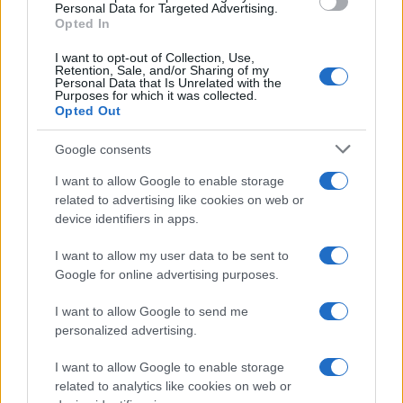
consent section.
Personal Data for Targeted Advertising.
Opted In
I want to opt-out of Collection, Use,
Retention, Sale, and/or Sharing of my
Personal Data that Is Unrelated with the
Purposes for which it was collected.
Opted Out
Syndication
Culture
Google consents
Salute
Globalist
I want to allow Google to enable storage
related to advertising like cookies on web or
Megachip
Globalscience
device identifiers in apps.
GiULia
Globalsport
I want to allow my user data to be sent to
Google for online advertising purposes.
Prima Pagina
I want to allow Google to send me
personalized advertising.
Giornale dello
Chi siamo
I want to allow Google to enable storage
Spettacolo
related to analytics like cookies on web or
Contributors