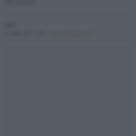
The Good Doctor
GdS
27 Aprile 2022 - 11.05
Giornale dello Spettacolo