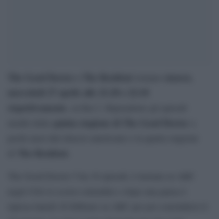
The Good Doctor e The Resident
stasera
tornano
,
mercoledì 27 aprile alle 21:20 e 22:10
rispettivamente
, su Rai 2. Riprendono gli episodi
quinta stagione di The Good Doctor
inediti della
a
pochi mesi dal rilascio americano e la quarta stagione
The Resident.
di
The Good Doctor 5 ha 18 episodi, è iniziata su ABC
negli USA lo scorso settembre e dopo una pausa è
ripresa lunedì 28 febbraio su ABC per poi concludersi il