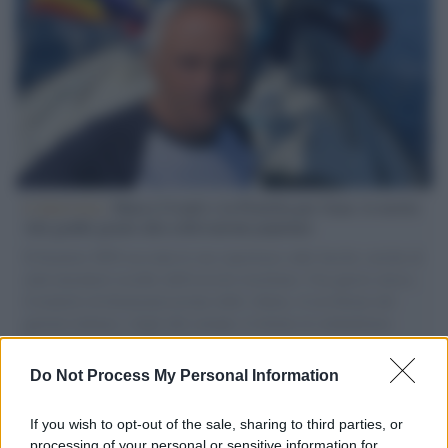
L'intervista /
Marco Croatti e la Flottilla per Gaza: le nostre
vele gonfie grazie alla sollevazione popolare
Il Senatore M5S racconta la sua esperienza sulle barche cariche di
aiuti umanitari assalite dall'esercito israeliano. Una guerra atroce,
il tentativo di disumanizzazione delle vittime, il servilismo del
governo italiano e degli altri europei, il ritorno al colonialismo.
L'importanza dei movimenti.
Do Not Process My Personal Information
L'attesa /
Un estate di calcio: tra Mondiali e Serie A
If you wish to opt-out of the sale, sharing to third parties, or
processing of your personal or sensitive information for