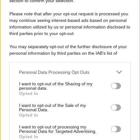
section to confirm your selection.
L'evento /
La Sila diventa un palcoscenico naturale: nasce “A
Farla Amare Comincia Tu – Opera Sila”
Please note that after your opt-out request is processed you
may continue seeing interest-based ads based on personal
information utilized by us or personal information disclosed to
third parties prior to your opt-out.
Il ricordo /
Le radici di Francesco Guccini
You may separately opt-out of the further disclosure of your
personal information by third parties on the IAB’s list of
downstream participants.
Personal Data Processing Opt Outs
This information may also be disclosed by us to third parties
L'anniversario /
90 anni di Yves Saint Laurent, tra moda e
on the IAB’s List of Downstream Participants that may further
I want to opt-out of the Sharing of my
scandali
disclose it to other third parties.
personal data.
Opted In
Please note that this website/app uses one or more Google
services and may gather and store information including but
I want to opt-out of the Sale of my
Personal Data.
not limited to your visit or usage behaviour. You may click to
Opted In
grant or deny consent to Google and its third-party tags to
use your data for below specified purposes in below Google
I want to opt-out of processing my
consent section.
Personal Data for Targeted Advertising.
Opted In