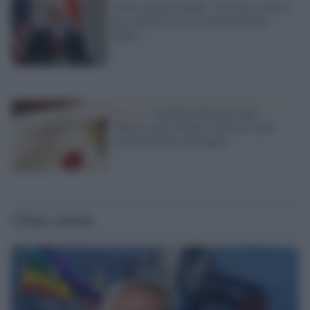
Il Nyt accusa Trump: "ha evaso il fisco
per evitare le tasse sull'eredità del
padre"
Rimini /
Eredità milionaria alla
Chiesa: prete 95enne a processo per
circonvenzione d'incapace
Ultime notizie