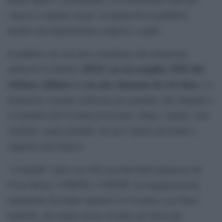
vincere e regalare un po’ di spettacolo al pubblico.
Inoltre non mancheranno sorprese e ospiti.
Il pubblico da casa può contribuire alla donazione
45525 con un semplice SMS dal
attraverso il numero
telefono cellulare o con una chiamata da rete fissa.
Le
donazioni verranno utilizzate per garantire alle famiglie e
ai bambini dell’Ucraina protezione, rifugi, coperte, cure
mediche, acqua potabile, kit per l’igiene personale e
supporto psicologico.
“L’Eredità” aiuta così alla raccolta fondi promossa da
Croce Rossa, UNHCR e UNICEF, tre organizzazioni
umanitarie da tempo operative in Ucraina e nei Paesi
limitrofi, che hanno deciso di unire gli sforzi per