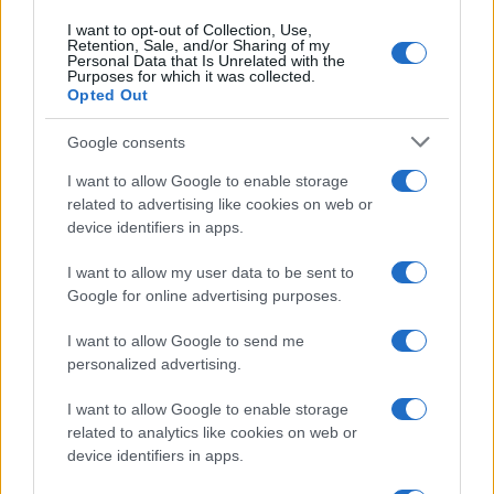
I want to opt-out of Collection, Use,
Retention, Sale, and/or Sharing of my
Personal Data that Is Unrelated with the
Purposes for which it was collected.
Opted Out
Syndication
Culture
Google consents
Salute
Globalist
I want to allow Google to enable storage
related to advertising like cookies on web or
Megachip
Globalscience
device identifiers in apps.
GiULia
Globalsport
I want to allow my user data to be sent to
Google for online advertising purposes.
Prima Pagina
I want to allow Google to send me
personalized advertising.
Giornale dello
Chi siamo
I want to allow Google to enable storage
Spettacolo
related to analytics like cookies on web or
Contributors
device identifiers in apps.
Wondernet
Facebook