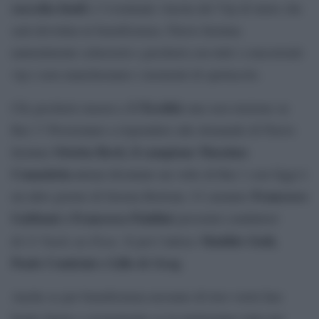
raccolta fondi
e l’eventuale vincita del Vip di turno che
sarà devoluta in beneficienza. Flavio Insinna
naturalmente scherzerà e giocherà con tutti i concorrenti
vip e non mancheranno i momenti di spettacolo.
L’Eredità
Chi giocherà stasera a
una sera insieme su
Rai 1? Proveranno a rispondere alle domande di Flavio
Orietta Berti, il campione Massimo
Insinna
Connoletta o
rmai diventato un volto di Rai 1 con Oggi è
Francesco
un altro giorno di Serena Bortone. Ci saranno
Gabbani e Francesca Fialdini
prossimi conduttori
Ci Vuole un Fiore.
Matilde Gioli,
di
E poi l’attrice
Paolo Conticini e Lillo & Greg
.
Anche se per beneficienza nessuno di loro vorrà fare
brutte figure e sicuramente ce la metteranno tutta per