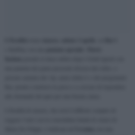
L’Eredità
stasera
sabato 2 aprile
Rai 1
torna
,
, su
puntata speciale
Flavio
e RaiPlay con una
.
Insinna
prende la linea subito dopo I Soliti Ignoti con
una puntata del game preserale diversa dal solito, a
giocare saranno dei vip, amici della tv e dei programmi
Rai, pronti a mettersi in gioco e a cercare di rispondere
alle domande del quiz per una buona causa.
L’Eredità di stasera, che avrà il difficile compito di
reggere l’urto con la consolidata banda di Amici di
Ucraina
Maria De Filippi, è dedicata all’
con una