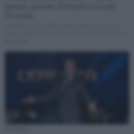
puntata speciale di beneficenza per
l'Ucraina
L'Eredità di stasera è dedicata all’Ucraina con una raccolta
fondi e l’eventuale vincita del Vip di turno che sarà devoluta in
beneficienza.
Flavio Insinna