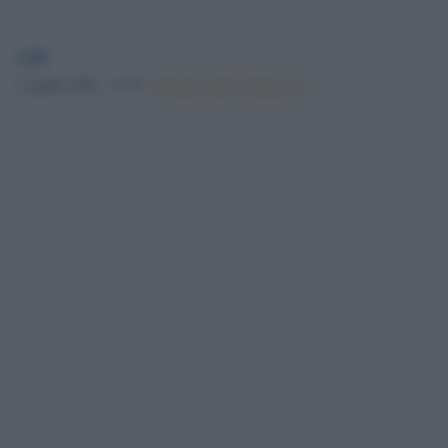
GdS
2 Aprile 2022 - 11.32
Giornale dello Spettacolo