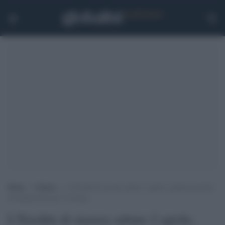
Home
>
Cultura
>
L’Eredità di stasera sabato 2 aprile, puntata speciale
di beneficenza per l’Ucraina
L'Eredità di stasera sabato 2 aprile,