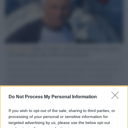
L'intervista /
Marco Croatti e la Flottilla per Gaza: le nostre
vele gonfie grazie alla sollevazione popolare
Il Senatore M5S racconta la sua esperienza sulle barche cariche di
aiuti umanitari assalite dall'esercito israeliano. Una guerra atroce,
il tentativo di disumanizzazione delle vittime, il servilismo del
governo italiano e degli altri europei, il ritorno al colonialismo.
L'importanza dei movimenti.
Do Not Process My Personal Information
Palestina /
Il Board of Peace di Trump assegna il primo
contratto per un rudimentale avamposto militare a Gaza
If you wish to opt-out of the sale, sharing to third parties, or
processing of your personal or sensitive information for
targeted advertising by us, please use the below opt-out