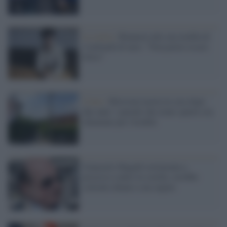
La storia /
Rinuncia alla sua eredità di
4 miliardi di euro: "Non potrei essere
felice"
Como /
Ritrovata morta in casa dopo
due anni: i parenti che erano spariti ora
chiamano per l'eredità
Giancarlo Magalli testimonia a
processo contro la sorella: avrebbe
sottratto denaro a un cugino