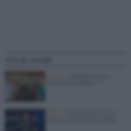
Articoli correlati
La scelta /
Miliardari ed eredità:
opportunità o problema?
Rai Uno /
Torna L'Eredità: il "game
show" più longevo della tv italiana