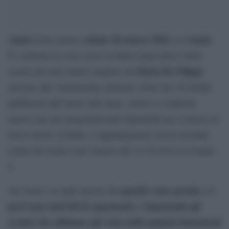
Amici
sabato 26 marzo 2022
Canale
torna stasera
su
5
: continua la corsa verso la finale degli allievi della
Maria De Filippi
scuola del noto talent condotto da
arrivato alla ventunesima edizione. Forte dei 36 inediti
pubblicati dall’inizio dell’anno, Amici si conferma
ancora uno dei programmi più importanti per il lancio di
nuovi artisti, in Italia. L’appuntamento con la seconda
serata del serale è per stasera alle 21:30 circa su Canale
5.
le squadre sono pronte, e i
Ad Amici, in onda stasera,
prof sono stati divisi equamente e rispettando gli
scontri che abbiamo già visto nelle puntati domenicali