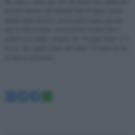
Ma Amici è anche uno show del sabato sera, quindi non
possono mancare altri elementi tipici di questo genere.
Quindi anche stasera ci sarà un nuovo ospite musicale,
sarà la volta di Irama, ex-concorrente di amici che si
esibirà in un medley composto da “Ovunque Sarai” e “5
Gocce” due singoli estratti dall’album “Il Giorno in Cui
ho Smesso di Pensare”.
Facebook
Twitter
Telegram
WhatsApp