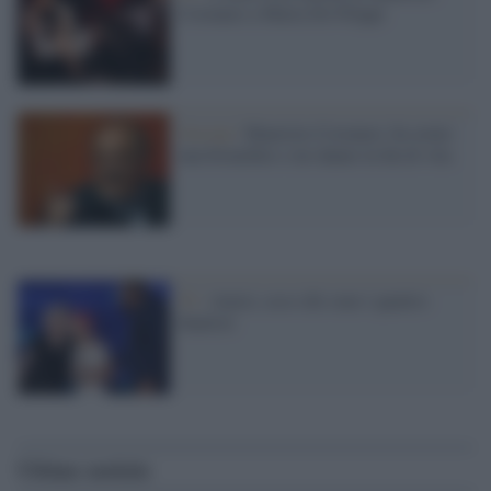
Costanzo a Maria De Filippi
Gossip /
Maurizio Costanzo: ho avuto
una bronchite e mi danno in fin di vita
Tv /
Amici, ecco chi sono i quattro
finalisti
Ultime notizie