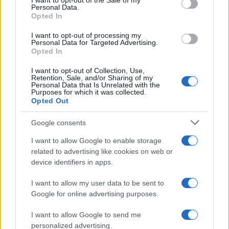
I want to opt-out of the Sale of my
Personal Data.
not limited to your visit or usage behaviour. You may click to
Opted In
grant or deny consent to Google and its third-party tags to
use your data for below specified purposes in below Google
I want to opt-out of processing my
consent section.
Personal Data for Targeted Advertising.
Opted In
I want to opt-out of Collection, Use,
Retention, Sale, and/or Sharing of my
Personal Data that Is Unrelated with the
Purposes for which it was collected.
Opted Out
Syndication
Culture
Google consents
Salute
Globalist
I want to allow Google to enable storage
related to advertising like cookies on web or
Megachip
Globalscience
device identifiers in apps.
GiULia
Globalsport
I want to allow my user data to be sent to
Google for online advertising purposes.
Prima Pagina
I want to allow Google to send me
personalized advertising.