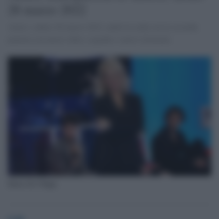
26 marzo 2022
Amici, sabato 26 marzo 2022, andrà in onda con la seconda
puntata con nuove sfide a squadre e nuovi eliminati.
Maria De Filippi
GdS