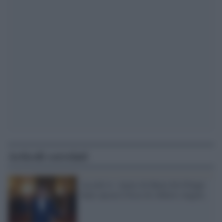
Articoli correlati
Ascolti tv: Amici di Maria De Filippi
batte ancora Ulisse di Alberto Angela