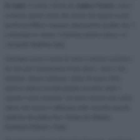
di Amici
Andrea Vicario
. Il serale è diretto da
e non è
in diretta, quindi occhio alle notizie che leggete in giro
perché potrebbero contenere anticipazioni sgradite che vi
rovineranno la visione. Il direttore artistico invece è il
coreografo Stephane Jarny.
Settimana scorsa il serale di Amici è iniziato col botto e
ha visto già l’eliminazione di due allievi, Alice e Gio
Montana. Questa settimana, sabato 26 marzo 2022,
andrà in onda la seconda puntata con nuove sfide a
squadre e nuovi eliminati. Gli allievi rimasti sono sedici
adesso che stasera si sfideranno nelle classiche manche
giudicate dai giudici fissi: Stefano De Martino,
Emanuele Filiberto e Stash.