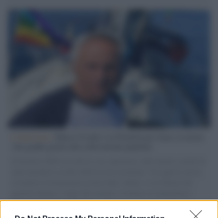
L'intervista /
Marco Croatti e la Flottilla per Gaza: le nostre
vele gonfie grazie alla sollevazione popolare
Il Senatore M5S racconta la sua esperienza sulle barche cariche di
aiuti umanitari assalite dall'esercito israeliano. Una guerra atroce,
il tentativo di disumanizzazione delle vittime, il servilismo del
governo italiano e degli altri europei, il ritorno al colonialismo.
L'importanza dei movimenti.