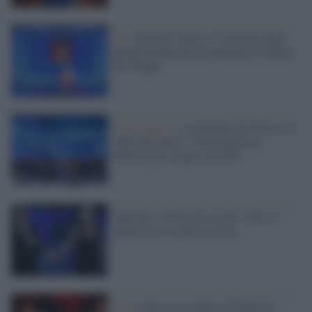
Tv /
Serale di Amici, il racconto della
quinta puntata del programma di Maria
De Filippi
Il messaggio /
Le Sardine ad Amici e la
sfida alla paura: "Pratichiamo la
bellezza per reagire all'odio"
Sanremo, è boom di ascolti: oltre 11
milioni per la prima serata
Tv /
L'intervista intima di Maurizio