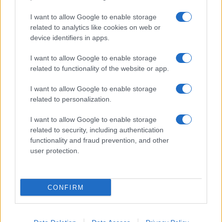
Giornale dello
Chi siamo
I want to allow Google to enable storage
Spettacolo
related to analytics like cookies on web or
Contributors
device identifiers in apps.
Wondernet
Facebook
I want to allow Google to enable storage
Giuliana Sgrena
related to functionality of the website or app.
Twitter
I want to allow Google to enable storage
Google News
related to personalization.
Mastodon
I want to allow Google to enable storage
related to security, including authentication
Cookie Policy
functionality and fraud prevention, and other
user protection.
Preferenze Privacy
CONFIRM
©2021 Globalist.it • All right reserved.