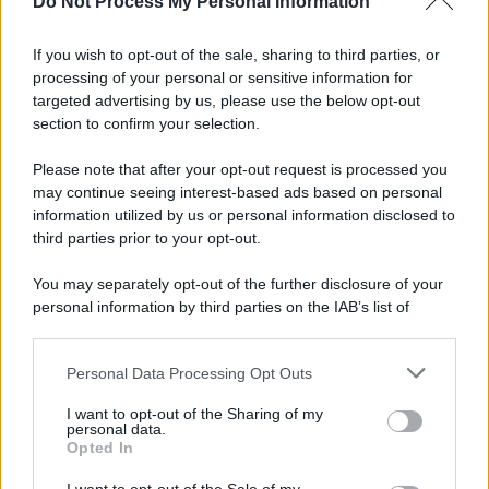
Do Not Process My Personal Information
Tel Aviv /
La “vittoria totale” di Israele significa una guerra
senza fine
If you wish to opt-out of the sale, sharing to third parties, or
processing of your personal or sensitive information for
targeted advertising by us, please use the below opt-out
section to confirm your selection.
Vangelo /
La vita si intreccia con le paure come il giorno
succede alla notte
Please note that after your opt-out request is processed you
may continue seeing interest-based ads based on personal
information utilized by us or personal information disclosed to
third parties prior to your opt-out.
La scoperta /
Oplontis, le vittime dell’eruzione del Vesuvio
You may separately opt-out of the further disclosure of your
furono più numerose del previsto
personal information by third parties on the IAB’s list of
downstream participants.
Personal Data Processing Opt Outs
This information may also be disclosed by us to third parties
Il medagliere /
Europei di nuoto: Pellecani guida una super
on the IAB’s List of Downstream Participants that may further
I want to opt-out of the Sharing of my
Italia
disclose it to other third parties.
personal data.
Opted In
Please note that this website/app uses one or more Google
services and may gather and store information including but