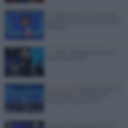
Tv /
Serale di Amici, il racconto della
quinta puntata del programma di Maria
De Filippi
Tv /
Amici, anticipazioni di stasera,
sabato 26 marzo 2022
Il messaggio /
Le Sardine ad Amici e la
sfida alla paura: "Pratichiamo la
bellezza per reagire all'odio"
Sanremo, è boom di ascolti: oltre 11