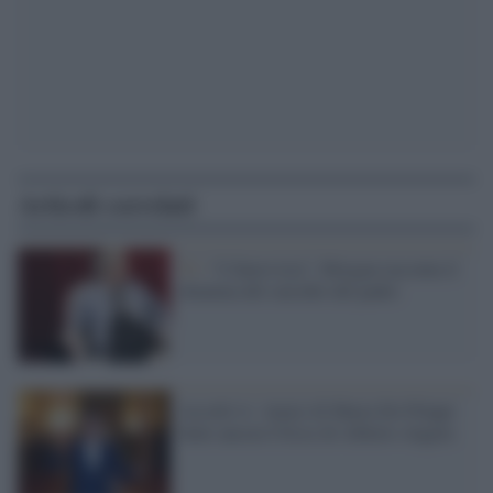
Articoli correlati
Tv /
“L'Intervista”, Morgan racconta il
dramma del suicidio del padre
Ascolti tv: Amici di Maria De Filippi
batte ancora Ulisse di Alberto Angela