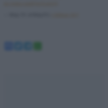
pic.twitter.com/EYm7Lm2cC0
— Witty TV (@WittyTV)
2 febbraio 2017
Facebook
Twitter
Telegram
WhatsApp