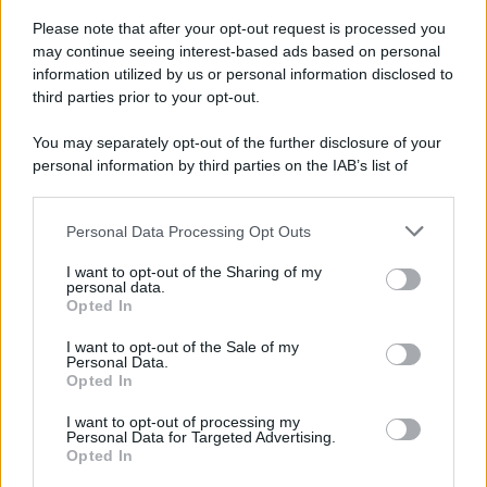
Il ricordo /
Le radici di Francesco Guccini
Please note that after your opt-out request is processed you
may continue seeing interest-based ads based on personal
information utilized by us or personal information disclosed to
third parties prior to your opt-out.
L'anniversario /
90 anni di Yves Saint Laurent, tra moda e
You may separately opt-out of the further disclosure of your
scandali
personal information by third parties on the IAB’s list of
downstream participants.
Personal Data Processing Opt Outs
This information may also be disclosed by us to third parties
Il ricordo /
Il nostro incontro con Francesco Guccini
on the IAB’s List of Downstream Participants that may further
I want to opt-out of the Sharing of my
disclose it to other third parties.
personal data.
Opted In
Please note that this website/app uses one or more Google
services and may gather and store information including but
I want to opt-out of the Sale of my
Personal Data.
not limited to your visit or usage behaviour. You may click to
Opted In
grant or deny consent to Google and its third-party tags to
use your data for below specified purposes in below Google
I want to opt-out of processing my
consent section.
Personal Data for Targeted Advertising.
Opted In