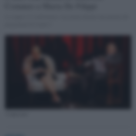
Costanzo a Maria De Filippi
La coppia si è confrontata e raccontata durante una puntata del
programma di Canale 5
"L'intervista"
globalist