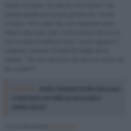
bomba si è chiesto ‘ma sarà lui o non sarà lui’ e ha
premuto quando noi eravamo già fuori tiro” ricorda
Costanzo. “Io lo voglio dire, mi è dispiaciuto molto:
Maria è stata molto male e le ho promesso che non mi
sarei occupato di mafia per un po’” ha poi aggiunto il
conduttore, interrotto da Maria De Filippi che ha
ribattuto: “No, avevi promesso che non te ne saresti mai
più occupato!”.
Leggi anche:
Buglisi, l’antimafia dei fatti contro paura
e compromessi: una Sicilia che ancora fatica a
cambiare davvero
La sera dell’attentato
#Lintervista