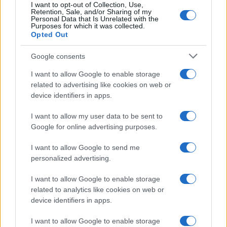
I want to opt-out of Collection, Use,
Retention, Sale, and/or Sharing of my
Personal Data that Is Unrelated with the
Purposes for which it was collected.
Opted Out
Syndication
Culture
Google consents
Salute
Globalist
I want to allow Google to enable storage
related to advertising like cookies on web or
Megachip
Globalscience
device identifiers in apps.
GiULia
Globalsport
I want to allow my user data to be sent to
Google for online advertising purposes.
Prima Pagina
I want to allow Google to send me
personalized advertising.
Giornale dello
Chi siamo
I want to allow Google to enable storage
Spettacolo
related to analytics like cookies on web or
Contributors
device identifiers in apps.
Wondernet
Facebook
I want to allow Google to enable storage