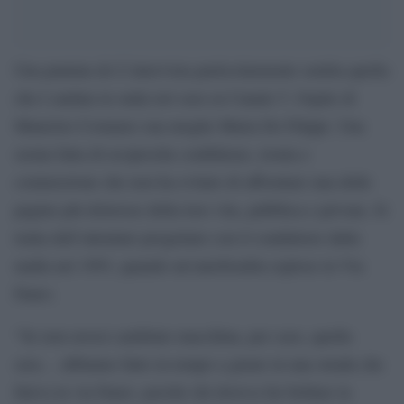
Una puntata de L’intervista particolarmente sentita quella
che è andata in onda ieri sera su Canale 5. Ospite di
Maurizio Costanzo sua moglie Maria De Filippi. Una
serata fatta di reciproche confidenze, ironia e
commozione che non ha evitato di affrontare una delle
pagine più dolorose della loro vita, pubblica e privata. Si
tratta dell’attentato progettato con il conduttore dalla
mafia nel 1993, quando un’autobomba esplose in Via
Fauro.
“Se non avessi cambiato macchina, per caso, quella
sera… abbiamo fatto in tempo a girare in una strada che
finiva in via Fauro, perché chi doveva far brillare la