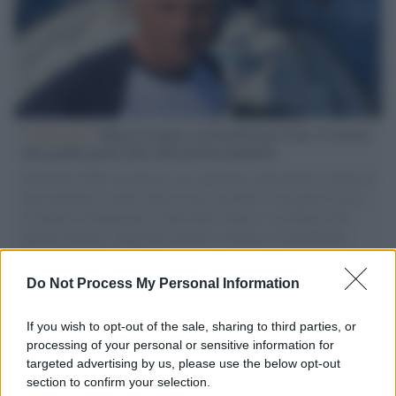
L'intervista /
Marco Croatti e la Flottilla per Gaza: le nostre
vele gonfie grazie alla sollevazione popolare
Il Senatore M5S racconta la sua esperienza sulle barche cariche di
aiuti umanitari assalite dall'esercito israeliano. Una guerra atroce,
il tentativo di disumanizzazione delle vittime, il servilismo del
governo italiano e degli altri europei, il ritorno al colonialismo.
L'importanza dei movimenti.
Do Not Process My Personal Information
L'evento /
La Sila diventa un palcoscenico naturale: nasce “A
Farla Amare Comincia Tu – Opera Sila”
If you wish to opt-out of the sale, sharing to third parties, or
processing of your personal or sensitive information for
targeted advertising by us, please use the below opt-out
section to confirm your selection.