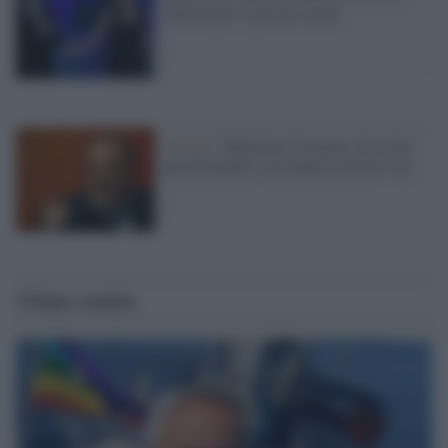
milioni per la prima serata
Gossip /
Maurizio Costanzo: ho avuto
una bronchite e mi danno in fin di vita
Ultime notizie