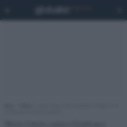
Home
>
Cultura
>
Morto l’attore comico Gianfranco D’Angelo: fu la
star di Drive in e Striscia la Notizia
Morto l'attore comico Gianfranco