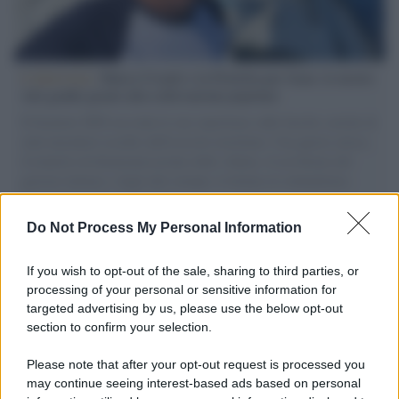
L'intervista /
Marco Croatti e la Flottilla per Gaza: le nostre
vele gonfie grazie alla sollevazione popolare
Il Senatore M5S racconta la sua esperienza sulle barche cariche di
aiuti umanitari assalite dall'esercito israeliano. Una guerra atroce,
il tentativo di disumanizzazione delle vittime, il servilismo del
governo italiano e degli altri europei, il ritorno al colonialismo.
L'importanza dei movimenti.
Do Not Process My Personal Information
Tel Aviv /
La “vittoria totale” di Israele significa una guerra
senza fine
If you wish to opt-out of the sale, sharing to third parties, or
processing of your personal or sensitive information for
targeted advertising by us, please use the below opt-out
section to confirm your selection.
Vangelo /
La vita si intreccia con le paure come il giorno
succede alla notte
Please note that after your opt-out request is processed you
may continue seeing interest-based ads based on personal