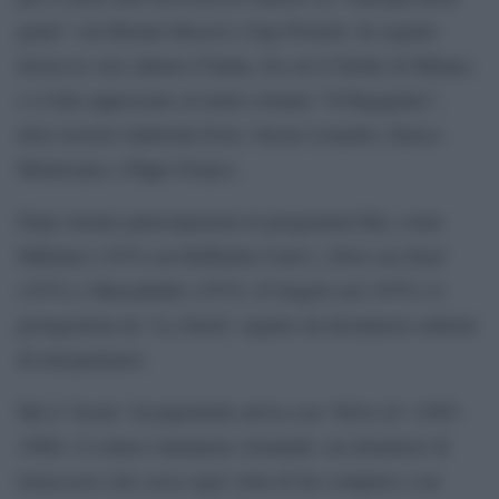
gente” con Renato Rascel e Gigi Proietti. In seguito
lavora in vari cabaret d’Italia, fra cui il Derby di Milano,
e si farà apprezzare al teatro romano “Il Bagaglino”,
dove troverà Gabriella Ferri, Oreste Lionello, Enrico
Montesano e Pippo Franco.
Dopo alcune partecipazioni in programmi Rai, come
Milleluci (1974 con Raffaella Carra’), Dove sta Zaza’
(1973) e Mazzabubù (1975), D’Angelo nel 1979 è il
protagonista de ‘La sberla’ seguito da diciannove milioni
di telespettatori.
Ma il ‘boom’ di popolarità arriva con ‘Drive in’ (1983-
1988): il comico interpreta Armando, un domatore di
insuccesso che cerca ogni volta di far compiere a un