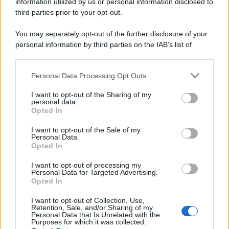
information utilized by us or personal information disclosed to
third parties prior to your opt-out.
La scoperta /
Oplontis, le vittime dell’eruzione del Vesuvio
You may separately opt-out of the further disclosure of your
furono più numerose del previsto
personal information by third parties on the IAB’s list of
downstream participants.
Personal Data Processing Opt Outs
This information may also be disclosed by us to third parties
Il medagliere /
Europei di nuoto: Pellecani guida una super
on the IAB’s List of Downstream Participants that may further
I want to opt-out of the Sharing of my
Italia
disclose it to other third parties.
personal data.
Opted In
Please note that this website/app uses one or more Google
services and may gather and store information including but
I want to opt-out of the Sale of my
Personal Data.
not limited to your visit or usage behaviour. You may click to
Opted In
grant or deny consent to Google and its third-party tags to
use your data for below specified purposes in below Google
I want to opt-out of processing my
consent section.
Personal Data for Targeted Advertising.
Opted In
I want to opt-out of Collection, Use,
Retention, Sale, and/or Sharing of my
Personal Data that Is Unrelated with the
Purposes for which it was collected.