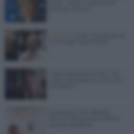
la Lega: "Delusa, l’estensione del
green pass è fascista”
L'intervista /
Crimi: "Non vedo per me
un ruolo negli organi del M5s"
L'addio di Elena Botto al M5s: "Da
tempo il Movimento non è più la mia
casa politica"
(Finalmente) il M5s abbandona
Rousseau: dalla prossima settimana
una nuova piattaforma