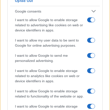
Opted Out
Syndication
Culture
Google consents
Salute
Globalist
I want to allow Google to enable storage
related to advertising like cookies on web or
Megachip
Globalscience
device identifiers in apps.
GiULia
Globalsport
I want to allow my user data to be sent to
Google for online advertising purposes.
Prima Pagina
I want to allow Google to send me
personalized advertising.
Giornale dello
Chi siamo
I want to allow Google to enable storage
Spettacolo
related to analytics like cookies on web or
Contributors
device identifiers in apps.
Wondernet
Facebook
I want to allow Google to enable storage
Giuliana Sgrena
related to functionality of the website or app.
Twitter
I want to allow Google to enable storage
Google News