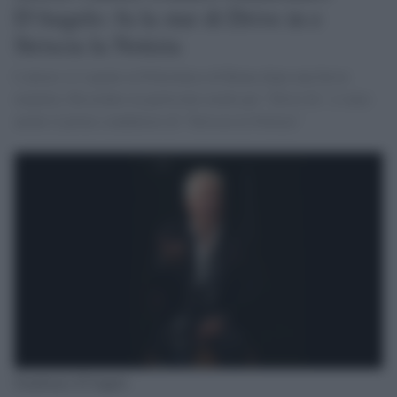
D'Angelo: fu la star di Drive in e
Striscia la Notizia
L'attore si è spento al Policlinico di Roma dopo una breve
malattia. Ricordato in particolar modo per "Drive In", è stato
anche il primo conduttore di "Striscia la Notizia"
Gianfranco D'Angelo