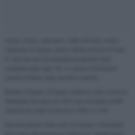
Arguto, ironico, innovatore. Addio all’attore comico
Gianfranco D’Angelo, morto a Roma all’età di 85 anni.
E’ stato uno uno dei principali protagonisti della
commedia degli Anni ’80, si è spento al Policlinico
Gemelli di Roma, dopo una breve malattia.
Romano d’origine, D’Angelo comincia a farsi conoscere
debuttando nel teatro nel 1963 e poi lavorando al Puff
chiamato da Lando Fiorini tra il 1968 e il 1970.
Successivamente viene scelto da Garinei e Giovannini
per il ruolo dell’Arcivescovo tedesco in “Alleluja brava