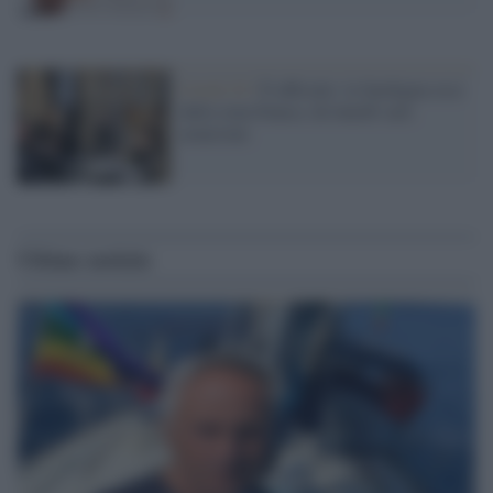
Covid-19 /
È ufficiale: la Sardegna esce
dalla zona bianca, da lunedì sarà
arancione
Ultime notizie