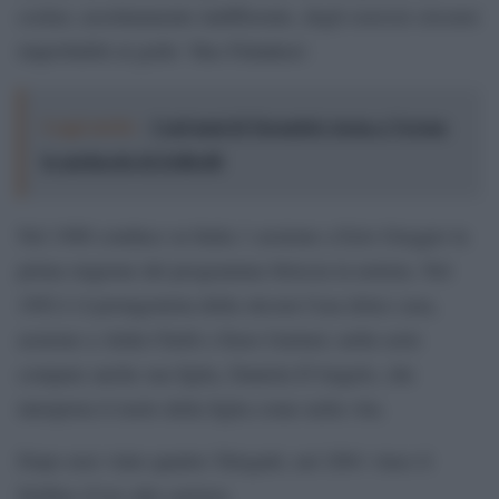
cocker, assolutamente indifferente, degli esercizi circensi
improbabili al grido ‘Has Fidanken’.
Leggi anche:
Cent'anni di Turandot: torna a Verona
lo spettacolo di Zeffirelli
Nel 1988 conduce su Italia 1 assieme a Ezio Greggio la
prima stagione del programma Striscia la notizia. Nel
1992 è il protagonista della sitcom Casa dolce casa,
assieme a Alida Chelli e Enzo Garinei; nella serie
compare anche sua figlia, Daniela D’Angelo, che
interpreta il ruolo della figlia come nella vita.
Dopo aver vinto quattro Telegatti, nel 2001 vince il
Delfino d’oro alla carriera.