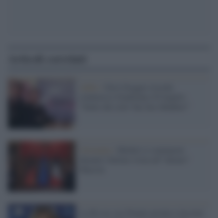
Articoli correlati
Addio /
Ezio Greggio ricorda
commosso Gianfranco D'Angelo:
"Sento dal cielo 'has has fidanken'"
Germania /
Merkel si commuove
durante l'ultima visita all'"alleato"
Macron
La filo no-vax Donato pronta a lasciare