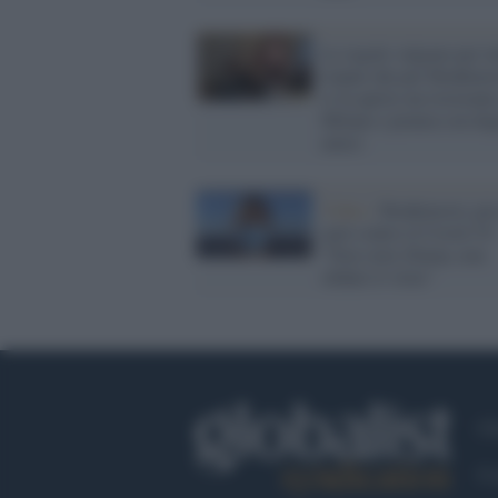
Le regole valgono per tu
tranne che per Ibrahimo
si fa aprire un ristorante
Milano e pranza con deg
amici
Video /
Ibrahimovic gir
spot contro il Covid-19:
"Non siete Zlatan, non
sfidate il virus"
Ch
Co