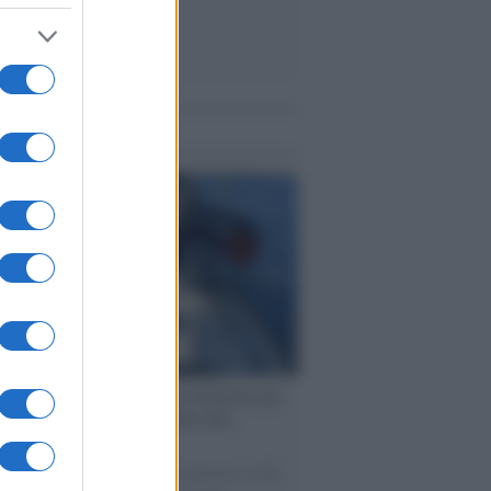
me notizie
ervista /
Marco Croatti e la Flottilla per
 le nostre vele gonfie grazie alla
vazione popolare
natore M5S racconta la sua esperienza sulle