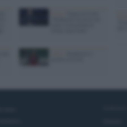
tti,
Il caso /
Expressen rivela:
Il ri
vic:
"Ibrahimovic ha ucciso un
"Cron
 a
leone e lo ha portato in
che s
li
Svezia come trofeo"
a uno
Calcio /
Ibrahimovic è
positivo al Covid
Syndication
i siamo
ntributors
Globalist