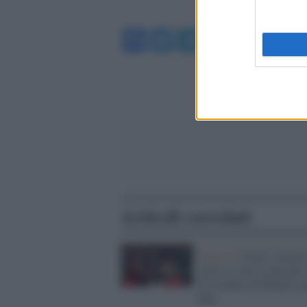
Facebook
Twitter
Telegram
WhatsA
Articoli correlati
Serie A /
Calcio, torna l
serie A con tre anticipi:
18 il derby di Milano se
Ibra