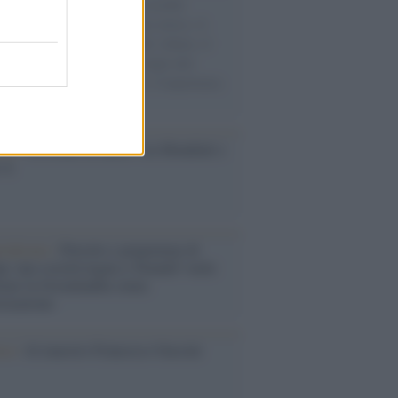
e cariche di aiuti umanitari assalite
sercito israeliano. Una guerra atroce, il
ivo di disumanizzazione delle vittime, il
ismo del governo italiano e degli altri
ei, il ritorno al colonialismo. L'importanza
ovimenti.
esa /
Un estate di calcio: tra Mondiali e
e A
rialismo /
Petrolio e prepotenze di
: una società legata a 'Donald' vuole
rare la Groenlandia senza
izzazione
ca /
Al maestro Francesco Guccini