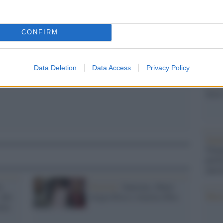
barch
dall'e
pp
tentat
CONFIRM
servil
europ
dei m
Data Deletion
Data Access
Privacy Policy
L'att
Seri
Impe
Trump
perfo
autor
a
Festival /
Sanremo, Matri
Musi
 alle
elogia Elisa e stuzzica Ibra
nza