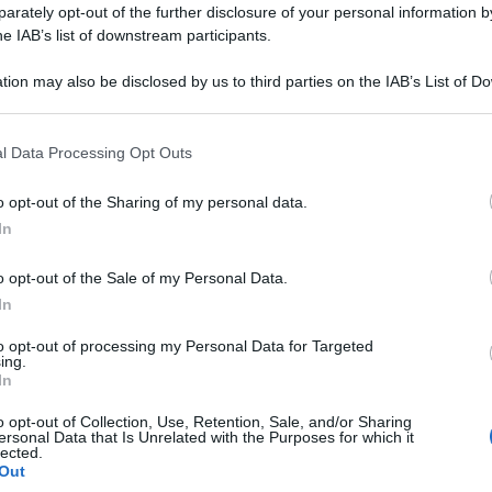
rately opt-out of the further disclosure of your personal information by
he IAB’s list of downstream participants.
tion may also be disclosed by us to third parties on the IAB’s List of 
 that may further disclose it to other third parties.
 that this website/app uses one or more Google services and may gath
l Data Processing Opt Outs
including but not limited to your visit or usage behaviour. You may click 
 to Google and its third-party tags to use your data for below specifi
o opt-out of the Sharing of my personal data.
ogle consent section.
In
ità è stata soddisfatta quasi subito: “Normalmente
o opt-out of the Sale of my Personal Data.
 mi sento piccolo. Ma sempre più grande e
In
 esordisce sul palco dell’Ariston di Sanremo,
to opt-out of processing my Personal Data for Targeted
ico’ del festival, ed è subito gag con il direttore
ing.
In
 Milan inscena infatti un siparietto con il
o opt-out of Collection, Use, Retention, Sale, and/or Sharing
stia e sulla nota prestanza fisica.
ersonal Data that Is Unrelated with the Purposes for which it
lected.
Out
val – dice Ibra ad Amadeus – Perché il direttore