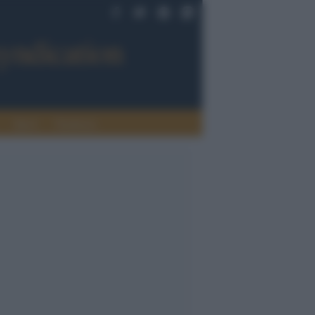
Sport
Tendenze