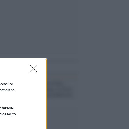
i anche
Video /
L'addio di Ibra
sonal or
diventa marketing: la Volvo
ection to
ci costruisce una pubblicità
nterest-
closed to