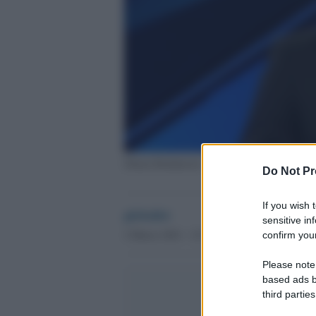
Zlatan Ibrahimovic
Do Not Pr
If you wish 
globalist
sensitive in
2 Marzo 2021 - 21.50
confirm your
Please note
based ads b
third parties