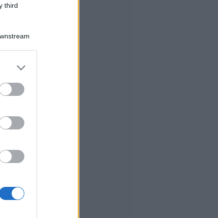
 third
Downstream
er and store
to grant or
ed purposes