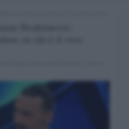
ahimovic: siparietto con Amadeus su chi è il vero direttore artistico
latan Ibrahimovic:
eus su chi è il vero
le di Zlatan, il festival sarà di 22 cantanti, 11 contro 11