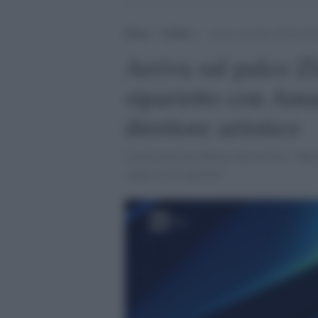
Home
>
Cultura
>
Arriva sul palco Zlatan Ibr
Arriva sul palco Z
siparietto con Amad
direttore artistico
L'attaccante del Milan sull'Ariston: "Rego
sennò non è regolare"