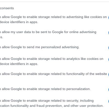
consents
e sue regole: “Regole di Zlatan, il festival sarà
o allow Google to enable storage related to advertising like cookies on
ò non è regolare -scherza”. E quando Amadeus
evice identifiers in apps.
Ulti
, risponde senza esitare: “Vendili, il Liverpool
o allow my user data to be sent to Google for online advertising
i la “regola numero due: il palco è fatto per
s.
a ad Amadeus- a me serve che sia 105 per 68
to allow Google to send me personalized advertising.
nnullato”. E per liberare un po’ di spazio, c’è
o allow Google to enable storage related to analytics like cookies on
, ma le ragazze restano”, chiosa Ibrahimovic.
evice identifiers in apps.
a ZANREMO!
#Sanremo2021
o allow Google to enable storage related to functionality of the website
L'int
o allow Google to enable storage related to personalization.
moRai)
March 2, 2021
Gaza:
solle
o allow Google to enable storage related to security, including
Il Se
cation functionality and fraud prevention, and other user protection.