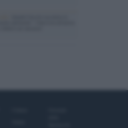
cordo /
Quando Guccini raccontava le
ache epafaniche": l'intervista all'artista
i definiva un 'narratore'
Culture
Giornale
dello
Salute
Spettacolo