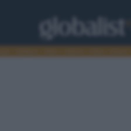
omia
Intelligence
Media
Ambiente
Cultura
Scienza