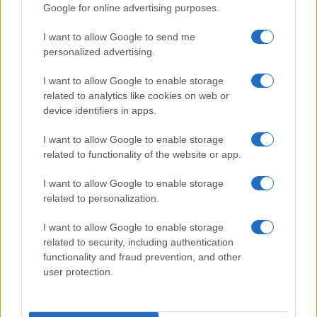
Google for online advertising purposes.
Prima Pagina
I want to allow Google to send me
personalized advertising.
Giornale dello
Chi siamo
I want to allow Google to enable storage
Spettacolo
related to analytics like cookies on web or
Contributors
device identifiers in apps.
Wondernet
Facebook
I want to allow Google to enable storage
Giuliana Sgrena
related to functionality of the website or app.
Twitter
I want to allow Google to enable storage
Google News
related to personalization.
Mastodon
I want to allow Google to enable storage
related to security, including authentication
Cookie Policy
functionality and fraud prevention, and other
user protection.
Preferenze Privacy