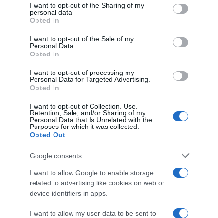
I want to opt-out of the Sharing of my
Sicilia
disclose it to other third parties.
personal data.
Opted In
Please note that this website/app uses one or more Google
services and may gather and store information including but
I want to opt-out of the Sale of my
Personal Data.
not limited to your visit or usage behaviour. You may click to
Opted In
grant or deny consent to Google and its third-party tags to
use your data for below specified purposes in below Google
I want to opt-out of processing my
consent section.
Personal Data for Targeted Advertising.
Opted In
I want to opt-out of Collection, Use,
Retention, Sale, and/or Sharing of my
Personal Data that Is Unrelated with the
Purposes for which it was collected.
Opted Out
Syndication
Culture
Google consents
Salute
Globalist
I want to allow Google to enable storage
related to advertising like cookies on web or
Megachip
Globalscience
device identifiers in apps.
GiULia
Globalsport
I want to allow my user data to be sent to