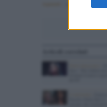
Argomenti:
covid-19
Articoli correlati
Partito democratico /
Pa
Turci: "Elly Schlein dev
diventare la nuova segre
del Pd"
Il matrimonio /
Frances
Pascale e Paola Turci si
sposano, dai social piov