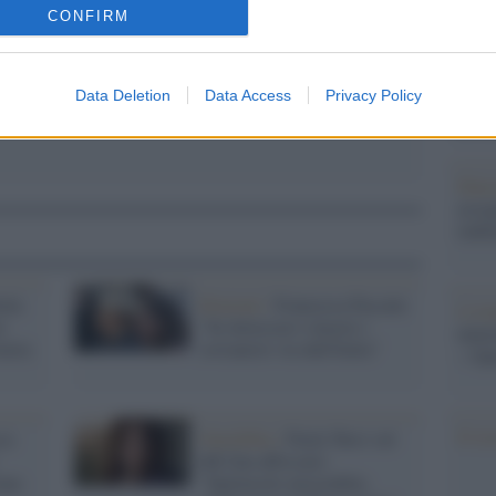
barch
CONFIRM
dall'e
tentat
servil
Data Deletion
Data Access
Privacy Policy
europ
dei m
Pales
asseg
rudi
ola
Elezioni /
Francesca Pascale:
L'eve
e
"Se dovessero vincere i
natu
taria
sovranisti via dall'Italia"
– Ope
Il ri
ca
Omofobia /
Paola Turci sul
ddl Zan affossato:
ono
"Spettacolo miserabile,