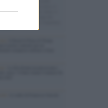
e cariche di aiuti umanitari assalite
sercito israeliano. Una guerra atroce, il
ivo di disumanizzazione delle vittime, il
ismo del governo italiano e degli altri
ei, il ritorno al colonialismo. L'importanza
ovimenti.
tina /
Il Board of Peace di Trump
na il primo contratto per un
mentale avamposto militare a Gaza
nto /
La Sila diventa un palcoscenico
rale: nasce “A Farla Amare Comincia Tu
ra Sila”
cordo /
Le radici di Francesco Guccini