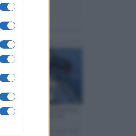
me notizie
ervista /
Marco Croatti e la Flottilla per
 le nostre vele gonfie grazie alla
vazione popolare
natore M5S racconta la sua esperienza sulle