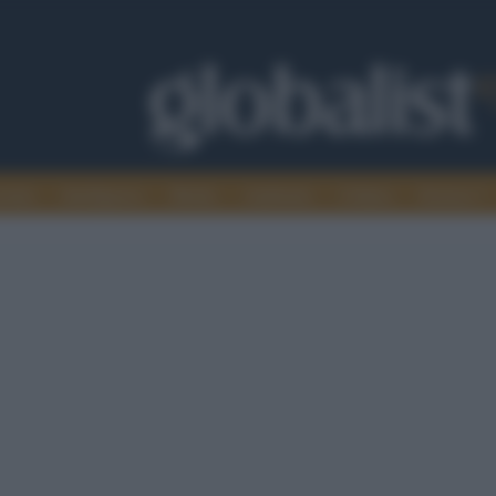
omia
Intelligence
Media
Ambiente
Cultura
Scienza