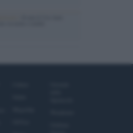
iversario /
90 anni di Yves Saint
nt, tra moda e scandali
Culture
Giornale
dello
Salute
Spettacolo
Megachip
nce
Wondernet
GiULia
Giuliana
Sgrena