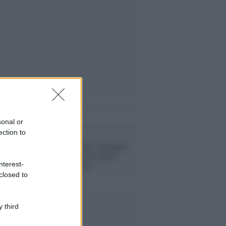
i anche
sonal or
ection to
Odio /
Paola Turci appoggia
le Sardine: travolta dagli
nterest-
insulti su twitter
closed to
 third