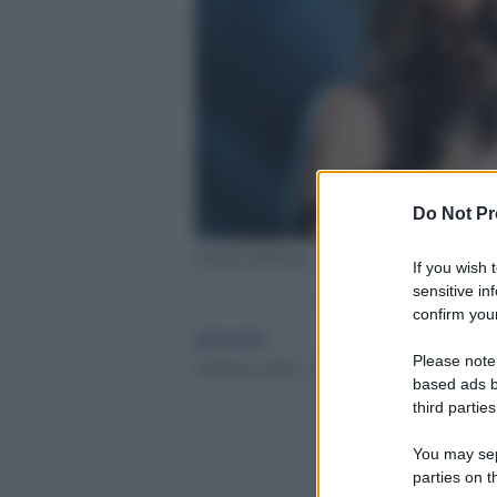
Do Not Pr
Fiorella Mannoia
If you wish 
sensitive in
confirm your
globalist
Please note
24 Marzo 2020 - 18.58
based ads b
third parties
You may sepa
parties on t