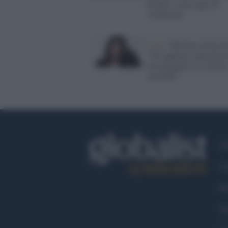
insulti: i messaggi di
solidarietà
Lgbt /
Ddl Zan, Paola Tu
"Gli applausi della dest
incoraggiano le violenz
omofobe"
Ch
Co
Fa
Tw