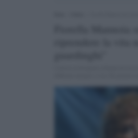
Home
>
Cultura
>
Fiorella Mannoia sul coron
Fiorella Mannoia s
riprendere la vita
guardinghi"
L'artista su Instagram collegata da casa
dobbiamo navigare a vista. Ho pensato è 