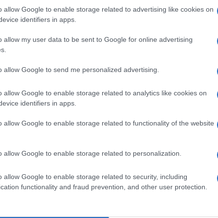
o allow Google to enable storage related to advertising like cookies on
imile emergenza “non c’era mai successa, non
evice identifiers in apps.
nti dei nostri nonni, nessuno ci aveva
o allow my user data to be sent to Google for online advertising
.
s.
Ulti
uesto durissimo periodo, “non sappiamo come
to allow Google to send me personalized advertising.
sperienza. Credo che nei primi tempi saremo
o allow Google to enable storage related to analytics like cookies on
nderemo a fare la nostra vita normale, ma
evice identifiers in apps.
i”.
o allow Google to enable storage related to functionality of the website
o allow Google to enable storage related to personalization.
pp
L'int
o allow Google to enable storage related to security, including
Gaza:
cation functionality and fraud prevention, and other user protection.
solle
Il Se