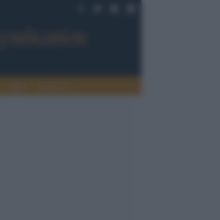
Sport
Tendenze