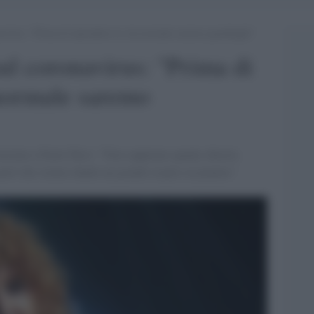
avirus: “Prima di riprendere la vita normale saremo guardinghi”
ul coronavirus: "Prima di
 normale saremo
 insieme a Paola Turci: "Non sappiamo quanto durerà,
però che stiamo dando un grande respiro al pianeta"