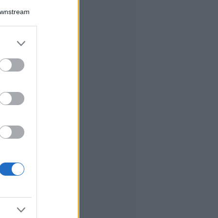
Downstream
er and store
to grant or
ed purposes