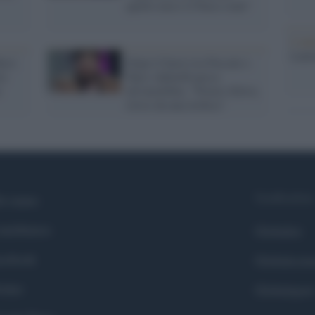
quello non è il Paese reale"
L'ann
Laure
rci:
Dopo il bacio tra Pascale e
ra
Turci Adinolfi passa
e
all'omofobia: "Povero Silvio,
irriso da una lesbica"
Syndication
i siamo
ntributors
Globalist
cebook
Globalscie
itter
Globalsport