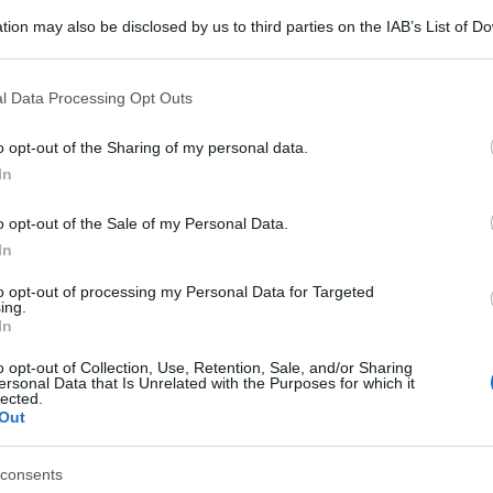
tion may also be disclosed by us to third parties on the IAB’s List of 
 that may further disclose it to other third parties.
 that this website/app uses one or more Google services and may gath
l Data Processing Opt Outs
including but not limited to your visit or usage behaviour. You may click 
 to Google and its third-party tags to use your data for below specifi
o opt-out of the Sharing of my personal data.
ogle consent section.
In
o opt-out of the Sale of my Personal Data.
In
e male, ma gli sforzi per contenerla ci fanno
inato possa essere migliore.
to opt-out of processing my Personal Data for Targeted
ing.
ai dobbiamo solo navigare a vista. Quello che
In
 che stiamo dando un grande respiro al pianeta”.
o opt-out of Collection, Use, Retention, Sale, and/or Sharing
ersonal Data that Is Unrelated with the Purposes for which it
retta sul suo profilo Instagram collegata da casa
lected.
Out
impide di Venezia. -dice la cantante- questo è
consents