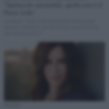
"Spettacolo miserabile, quello non è il
Paese reale"
La cantante: "Siamo sempre più allineati ai paesi europei
autoritari. Alla Russia, alla Turchia dove vigono sistemi nei
quali non mi riconosco”
Paola Turci