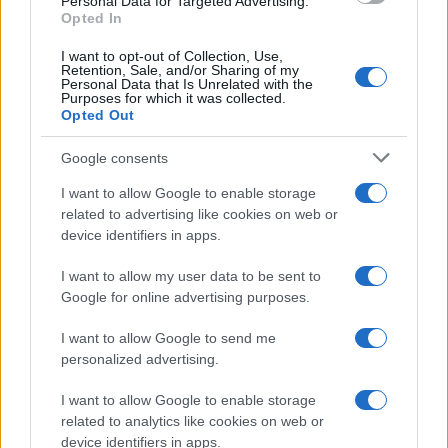
Personal Data for Targeted Advertising.
Opted In
I want to opt-out of Collection, Use,
Retention, Sale, and/or Sharing of my
Personal Data that Is Unrelated with the
Purposes for which it was collected.
Opted Out
Syndication
Culture
Google consents
Salute
Globalist
I want to allow Google to enable storage
related to advertising like cookies on web or
Megachip
Globalscience
device identifiers in apps.
GiULia
Globalsport
I want to allow my user data to be sent to
Google for online advertising purposes.
Prima Pagina
I want to allow Google to send me
personalized advertising.
Giornale dello
Chi siamo
I want to allow Google to enable storage
Spettacolo
related to analytics like cookies on web or
Contributors
device identifiers in apps.