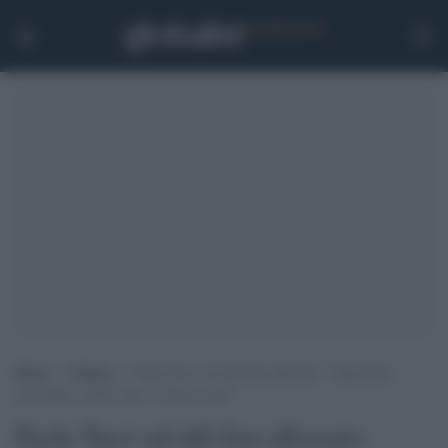
Home
>
Cultura
>
Paola Turci sul ddl Zan affossato: “Spettacolo
miserabile, quello non è il Paese reale”
Paola Turci sul ddl Zan affossato: