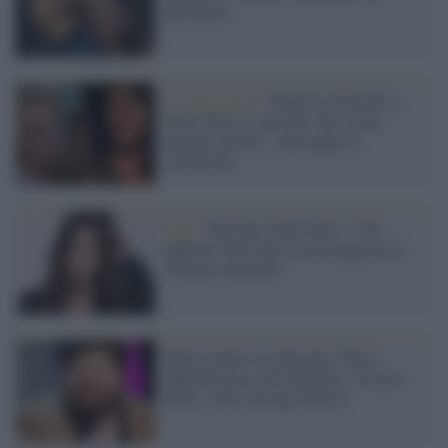
dall'Italia"
Il matrimonio /
Francesca Pascale e
Paola Turci si sposano, dai social
piovono insulti: i messaggi di
solidarietà
Lgbt /
Ddl Zan, Paola Turci: "Gli
applausi della destra incoraggiano le
violenze omofobe"
Dopo il bacio tra Pascale e Turci
Adinolfi passa all'omofobia: "Povero
Silvio, irriso da una lesbica"