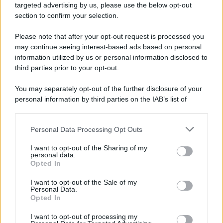
targeted advertising by us, please use the below opt-out
section to confirm your selection.
L'anniversario /
90 anni di Yves Saint Laurent, tra moda e
scandali
Please note that after your opt-out request is processed you
may continue seeing interest-based ads based on personal
information utilized by us or personal information disclosed to
third parties prior to your opt-out.
Perché i centri di intrattenimento per famiglie investono in
You may separately opt-out of the further disclosure of your
attrazioni ad alta tecnologia
personal information by third parties on the IAB’s list of
downstream participants.
Personal Data Processing Opt Outs
This information may also be disclosed by us to third parties
Il conflitto /
La mafia russa e l'arma del caos
on the IAB’s List of Downstream Participants that may further
I want to opt-out of the Sharing of my
disclose it to other third parties.
personal data.
Opted In
Please note that this website/app uses one or more Google
services and may gather and store information including but
I want to opt-out of the Sale of my
Personal Data.
not limited to your visit or usage behaviour. You may click to
Opted In
grant or deny consent to Google and its third-party tags to
use your data for below specified purposes in below Google
I want to opt-out of processing my
consent section.