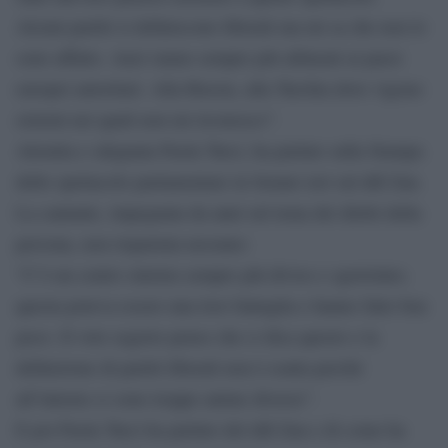
Alcuni partiti si definiscono liberali ma mi sa che non lo
sono affatto. Anzi siamo sempre più allineati ai paesi
europei autoritari. Alla Russia, alla Turchia dove vigono
sistemi nei quali non mi riconosco”.
Attonita e sdegnata Paola Turci, ha parlato sulla Stampa
dello spettacolo parlamentare in Senato ieri sul ddl Zan.
La cantante, impegnata da anni sul tema dei diritti della
persona, non risparmia nessuno:
“C’è un centro sinistra sempre più diviso e sgretolato;
questa poteva essere una loro battaglia e hanno fatto ben
poco. Il voto segreto penso che ci dica questo e la
definizione di partiti liberali non è esatta perché
all’interno ci sono troppe anime diverse”.
E poi Paola Turci ha parlato del ddl Zan e di come ha