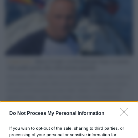
L'intervista /
Marco Croatti e la Flottilla per Gaza: le nostre
vele gonfie grazie alla sollevazione popolare
Il Senatore M5S racconta la sua esperienza sulle barche cariche di
aiuti umanitari assalite dall'esercito israeliano. Una guerra atroce,
il tentativo di disumanizzazione delle vittime, il servilismo del
governo italiano e degli altri europei, il ritorno al colonialismo.
L'importanza dei movimenti.
Do Not Process My Personal Information
Il lutto /
Addio a Francesco Guccini, il poeta della canzone
d’autore italiana
If you wish to opt-out of the sale, sharing to third parties, or
processing of your personal or sensitive information for