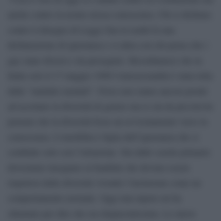
anche contro la nostra stessa conoscenza. Chi si dichiara
contro il disegno di Legge Zan in realtà fa una
dichiarazione di ignoranza e si allea con chi pensa che i
gay siano diversi e da perseguire. Ricordiamoci che in
Italia solo il 17 maggio 1990 l’omosessualità è stata tolta
dalle “malattie mentali”. Forse non siamo ancora pronti
ad accettare la diversità di genere ma io sin da piccola ho
pensato che la diversità fosse un avvicinamento verso la
conoscenza. L’omofobia è figlia dell’ignoranza che si
combatte solo con l’istruzione. Sin dalle scuole primarie
dovremmo insegnare ai bambini che devono essere
rispettosi delle diversità vivendo l’inclusione come un
comportamento normale. Oggi mia nipote mi ha
chiamato per dire che era dispiaciutissima. Le nuove