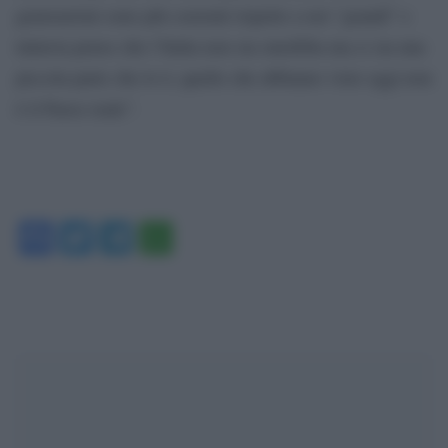
generazioni sono più coerenti rispetto a noi “grandi” e
tuttavia penso che l’Italia non sia omofoba ma ci sia una
piccola parte che lo è; quello che abbiamo visto oggi non
è il Paese reale”.
Facebook
Twitter
Telegram
WhatsApp