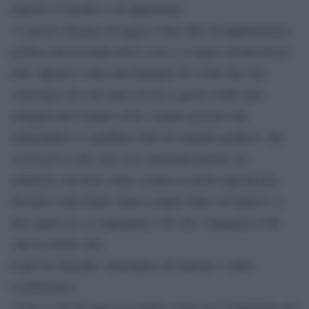
risposto il mondo a cui appartiene:
“A questo disegno di legge è stata data un’appartenenza
politica ma in realtà non è così e ci siamo cascati un po’
tutti. Questa è stata una battaglia di civiltà che non
coinvolge solo una parte di noi e questo molti miei
colleghi non l’hanno colto e hanno pensato che
schierandosi si sarebbero dati un marchio politico. Sui
social poi se dici una cosa automaticamente sei
schierata, ma tutto viene vissuto in modo superficiale.
Persone come Fedez fanno sempre bene ad esporsi e a
dire qualcosa e a impegnarsi. Per me l’impegno civile
vale la nostra vita”.
E poi ha chiosato, riferendosi all’articolo 3 della
Costituzione
“Con il voto di oggi si è andati contro la Costituzione ma