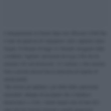
L’atteggiamento in Senato dopo aver affossato il Ddl Zan
è stato un qualcosa di vergognoso: urla e applausi senza
ritegno. Il disegno di legge si è fermato osteggiato dalla
cosiddetta “tagliola” presentata da Lega e Fdi che ha
ottenuto 154 voti favorevoli, 131 contrari, e due astenuti.
Non è passata inosservata la mancanza di rispetto di
alcuni partiti:
“Ho trovato gli applausi e gli sfottò delle espressioni
miserabili, indegne di un popolo che si definisce
democratico e civile. I diritti umani sono di tutti ed è
stato davvero penoso assistere a quello spettacolo.