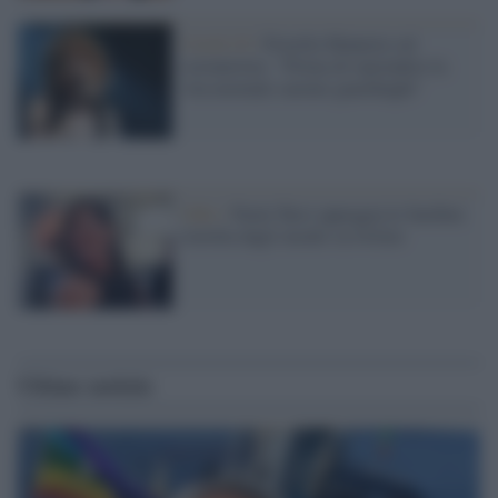
Covid-19 /
Fiorella Mannoia sul
coronavirus: "Prima di riprendere la
vita normale saremo guardinghi"
Odio /
Paola Turci appoggia le Sardine:
travolta dagli insulti su twitter
Ultime notizie