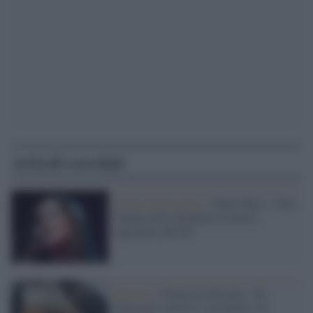
Articoli correlati
Partito democratico /
Paola Turci: "Elly
Schlein deve diventare la nuova
segretaria del Pd"
Elezioni /
Francesca Pascale: "Se
dovessero vincere i sovranisti via