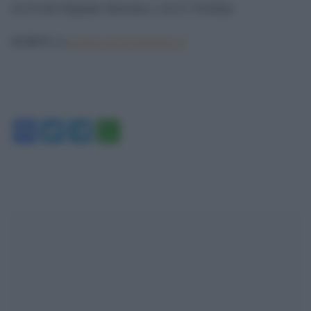
ch.54 del Digitale Terrestre e ch.23 TivùSat.
spettacolo@globalist.it
SCRIVI A:
Facebook
Twitter
Telegram
WhatsApp