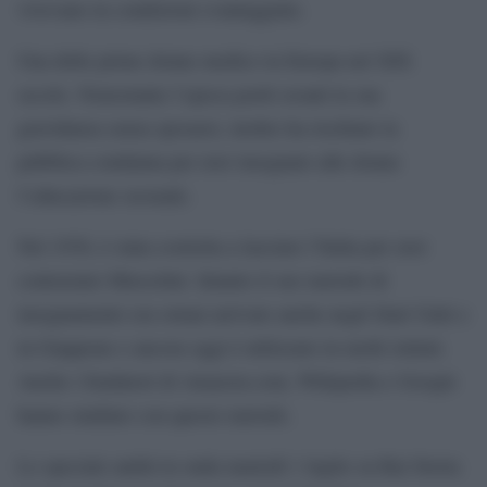
vivevano in condizioni svantaggiate.
Una delle prime donne medico in Europa nel XIX
secolo. Nonostante l’epoca portò avanti la sua
gravidanza senza sposarsi, inoltre ha rischiato la
pubblica condanna per aver insegnato alle donne
l’educazione sessuale.
Nel 1930, è stata costretta a lasciare l’Italia per aver
contrastato Mussolini. Intanto il suo metodo di
insegnamento era ormai arrivato anche negli Stati Uniti e
in Giappone e ancora oggi è utilizzato in molti istituti.
Anche i fondatori di Amazon.com, Wikipedia e Google
hanno studiato con questo metodo.
Lo speciale andrà in onda martedì 1 luglio su Rai Storia