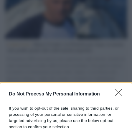
L'intervista /
Marco Croatti e la Flottilla per Gaza: le nostre
vele gonfie grazie alla sollevazione popolare
Il Senatore M5S racconta la sua esperienza sulle barche cariche di
aiuti umanitari assalite dall'esercito israeliano. Una guerra atroce,
il tentativo di disumanizzazione delle vittime, il servilismo del
governo italiano e degli altri europei, il ritorno al colonialismo.
L'importanza dei movimenti.
Do Not Process My Personal Information
Cisgiordania /
L’esercito israeliano si ritira dal campo
profughi di Qalandiya dopo tre giorni di violenze contro i
If you wish to opt-out of the sale, sharing to third parties, or
palestinesi
processing of your personal or sensitive information for
targeted advertising by us, please use the below opt-out
section to confirm your selection.