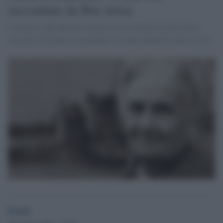
raccontata da Rai storia
L'ideatrice del metodo montessori raccontata in una serata
speciale di Donne straordinarie. In onda martedì su Rai storia.
Desk2