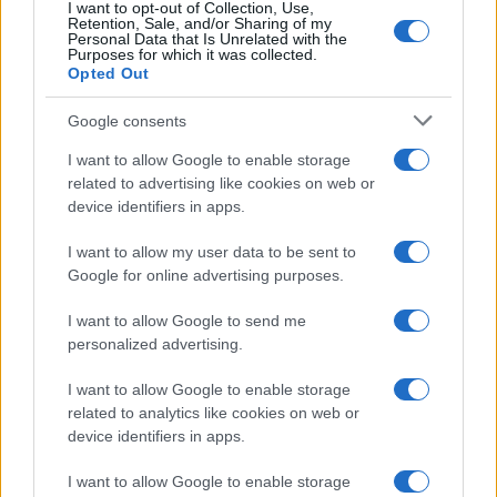
I want to opt-out of Collection, Use,
Retention, Sale, and/or Sharing of my
Personal Data that Is Unrelated with the
Purposes for which it was collected.
Opted Out
Syndication
Culture
Google consents
Salute
Globalist
I want to allow Google to enable storage
related to advertising like cookies on web or
Megachip
Globalscience
device identifiers in apps.
GiULia
Globalsport
I want to allow my user data to be sent to
Google for online advertising purposes.
Prima Pagina
I want to allow Google to send me
personalized advertising.
Giornale dello
Chi siamo
I want to allow Google to enable storage
Spettacolo
related to analytics like cookies on web or
Contributors
device identifiers in apps.
Wondernet
Facebook
I want to allow Google to enable storage