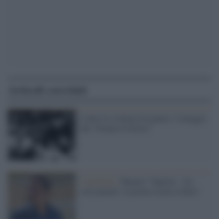
Articoli correlati
Contro la violenza di genere, l’omaggio
alle “Donne di Storia”
L'ambiente /
Riparte "Sapiens - Un
solo pianeta" in prima serata su Rai3