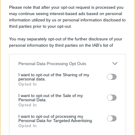
Giornalismo /
Addio a Stefano Marcelli, colonna della Rai
di Firenze e dirigente dell'Usigrai
Please note that after your opt-out request is processed you
may continue seeing interest-based ads based on personal
information utilized by us or personal information disclosed to
third parties prior to your opt-out.
Lo scenario /
Ceuta, l’ombra del Marocco sull’assalto
You may separately opt-out of the further disclosure of your
mentre Trump rafforza i rapporti con Rabat e trama contro la
personal information by third parties on the IAB’s list of
Spagna
downstream participants.
Personal Data Processing Opt Outs
This information may also be disclosed by us to third parties
La data /
L'8 agosto, quando la memoria dovrebbe insegnarci
on the IAB’s List of Downstream Participants that may further
I want to opt-out of the Sharing of my
qualcosa
disclose it to other third parties.
personal data.
Opted In
Please note that this website/app uses one or more Google
services and may gather and store information including but
I want to opt-out of the Sale of my
Personal Data.
not limited to your visit or usage behaviour. You may click to
Opted In
grant or deny consent to Google and its third-party tags to
use your data for below specified purposes in below Google
I want to opt-out of processing my
consent section.
Personal Data for Targeted Advertising.
Opted In