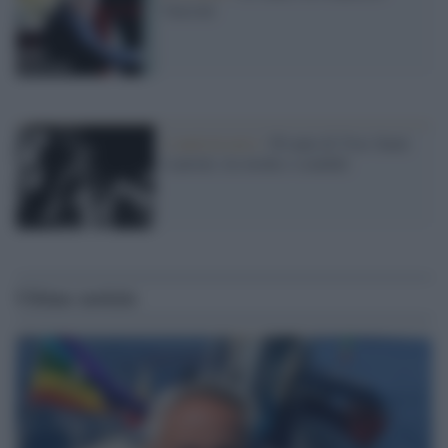
Guccini
L'anniversario /
90 anni di Yves Saint
Laurent, tra moda e scandali
Ultime notizie