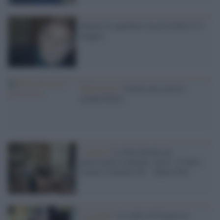
Minoli al capolinea: lascia la Rai il 31
maggio
Televisione /
Grazie alla storia è
grande Raitre
L'evento /
La Sila diventa un
palcoscenico naturale: nasce “A Farla
Amare Comincia Tu – Opera Sila”
Il ricordo /
Le radici di Francesco