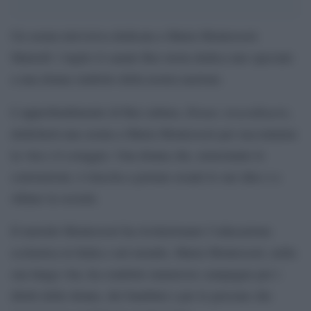
Un serata televisiva dedicata a Maria Montessori.
Martedì 1 luglio il canale Rai storia dedica uno speciale
a una donna simbolo della nostra nazione.
Donne straordinarie
L’approfondimento di Rai cultura,
,
dedicherà una serata a Maria Montessori per raccontarne
la vita e il coraggio. Una donna che, nonostante le
convenzioni, è riuscita a portare avanti le sue idee e a
sfidare la società.
Il metodo Montessori ha rivoluzionato l’educazione
scolastica in Italia e nel mondo, Maria Montessori, nella
sua lunga vita, ha condotto numerose campagne per i
diritti delle donne, dei bambini e per le persone che