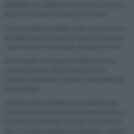
affermando che l’amministrazione ha perso la pazienza
dopo mesi di negoziati informali senza risultati.
«Cuba si è abituata a prendere tempo e a logorarci», ha
detto Rubio prima di partire per incontri internazionali.
«Questa volta non ci riusciranno. Facciamo sul serio».
Pur sostenendo che Trump preferirebbe ancora una
soluzione negoziata, Rubio ha ammesso che le
prospettive diplomatiche sono deboli, data la natura del
governo cubano.
Interrogato sulla possibilità di un uso della forza per
rovesciare il regime dell’Avana, il segretario di Stato ha
ricordato che il presidente «ha sempre la possibilità di
fare ciò che ritiene necessario per proteggere l’interesse