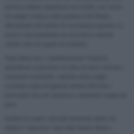
presenza militare statunitense nei Caraibi, con l’arrivo
del gruppo d’attacco della portaerei USS Nimitz,
ufficialmente nell’ambito di esercitazioni regionali. La
mossa è stata interpretata da osservatori e autorità
cubane come un segnale di escalation.
Negli ultimi mesi, l’amministrazione Trump ha
intensificato la pressione su Cuba con nuove sanzioni e
restrizioni economiche, colpendo anche gruppi
economici legati all’apparato militare dell’isola e
provocando una crisi energetica e alimentare sempre più
grave.
Pechino ha reagito criticando duramente quella che
definisce “ingerenza” negli affari interni cubani e