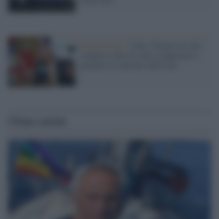
Imperialismo /
Cuba, Trump esce allo
scoperto e dice di voler conquistare e
prendere il controllo dell'isola
Ultime notizie