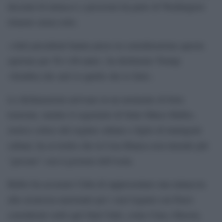
decenni di minacce e pressioni da parte di Washington
rimaste senza esito.
«Altri presidenti hanno preso in considerazione questa
opzione per 50 o 60 anni», ha dichiarato Trump.
«Sembra che sarò io quello che lo farà».
Le dichiarazioni arrivano in un momento di forte
tensione, mentre il segretario di Stato Marco Rubio,
storico critico del regime cubano e figlio di immigrati
cubani, ha avvertito che la Casa Bianca non intende più
“giocare” con il governo dell’isola.
Rubio ha accusato Cuba di rappresentare una minaccia
alla sicurezza nazionale per i suoi legami con Paesi
considerati ostili agli Stati Uniti, come Cina e Russia,