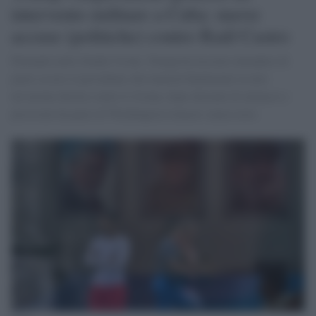
intervento militare a Cuba: nuove
accuse (politiche) contro Raúl Castro
Parlando nello Studio Ovale, Trump ha lasciato intendere di
poter essere il presidente che metterà finalmente in atto
un’azione diretta contro L’Avana, dopo decenni di minacce e
pressioni da parte di Washington rimaste senza esito.