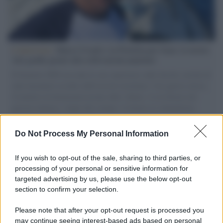
L'intervista /
Marco Croatti e la Flottilla per Gaza: le nostre
vele gonfie grazie alla sollevazione popolare
Il Senatore M5S racconta la sua esperienza sulle barche cariche di
aiuti umanitari assalite dall'esercito israeliano. Una guerra atroce,
il tentativo di disumanizzazione delle vittime, il servilismo del
governo italiano e degli altri europei, il ritorno al colonialismo.
L'importanza dei movimenti.
Do Not Process My Personal Information
Il lutto /
Addio a Livio Berruti, leggenda dello sprint
italiano
If you wish to opt-out of the sale, sharing to third parties, or
processing of your personal or sensitive information for
targeted advertising by us, please use the below opt-out
section to confirm your selection.
Il libro /
Crescere significa pentirsi: l’immaturità degli
italiani tra berlusconismo, fascismo e nuove nostalgie
Please note that after your opt-out request is processed you
may continue seeing interest-based ads based on personal