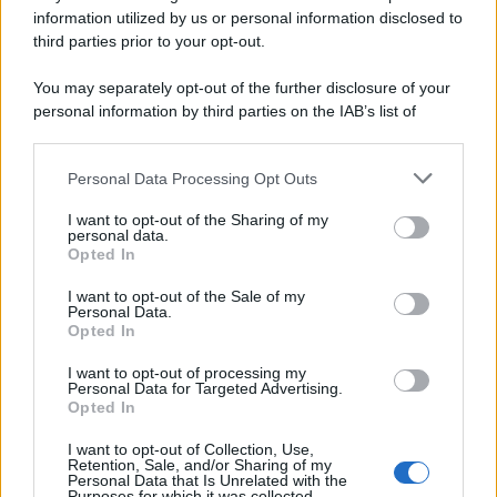
information utilized by us or personal information disclosed to
third parties prior to your opt-out.
Memoria /
Quando Pasolini raccontava i minatori italiani in
You may separately opt-out of the further disclosure of your
Belgio dopo Marcinelle
personal information by third parties on the IAB’s list of
downstream participants.
Personal Data Processing Opt Outs
This information may also be disclosed by us to third parties
Il libro /
La letteratura che racconta l’estate
on the IAB’s List of Downstream Participants that may further
I want to opt-out of the Sharing of my
disclose it to other third parties.
personal data.
Opted In
Please note that this website/app uses one or more Google
services and may gather and store information including but
I want to opt-out of the Sale of my
Personal Data.
not limited to your visit or usage behaviour. You may click to
Opted In
grant or deny consent to Google and its third-party tags to
use your data for below specified purposes in below Google
I want to opt-out of processing my
consent section.
Personal Data for Targeted Advertising.
Opted In
I want to opt-out of Collection, Use,
Retention, Sale, and/or Sharing of my
Personal Data that Is Unrelated with the
Purposes for which it was collected.