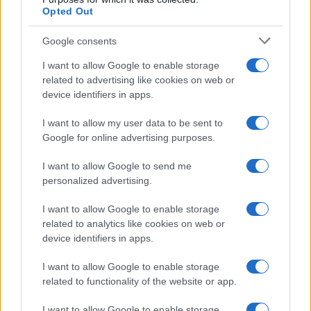
Opted Out
Syndication
Culture
Google consents
Salute
Globalist
I want to allow Google to enable storage
related to advertising like cookies on web or
Megachip
Globalscience
device identifiers in apps.
GiULia
Globalsport
I want to allow my user data to be sent to
Google for online advertising purposes.
Prima Pagina
I want to allow Google to send me
personalized advertising.
Giornale dello
Chi siamo
I want to allow Google to enable storage
Spettacolo
related to analytics like cookies on web or
Contributors
device identifiers in apps.
Wondernet
Facebook
I want to allow Google to enable storage
Giuliana Sgrena
related to functionality of the website or app.
Twitter
I want to allow Google to enable storage