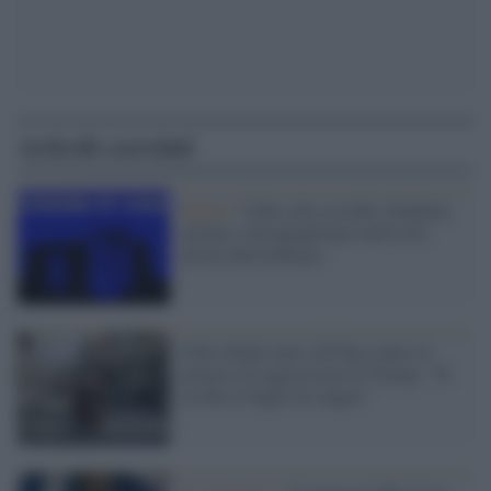
Articoli correlati
Report /
Cuba sotto assedio: blackout,
carenze e disuguaglianze nell'isola
stretta dall'embargo
Cuba chiede aiuto all'Onu contro le
minacce di aggressione di Trump: "Si
rischia il bagno di sangue"