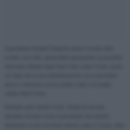
Il presidente Donald Trump ha alzato il livello dello
scontro con Cuba, ipotizzando apertamente un possibile
intervento militare degli Stati Uniti contro l’isola, poche
ore dopo che la sua amministrazione aveva presentato
nuove e clamorose accuse penali contro l’ex leader
cubano Raúl Castro.
Parlando nello Studio Ovale, Trump ha lasciato
intendere di poter essere il presidente che metterà
finalmente in atto un’azione diretta contro L’Avana, dopo