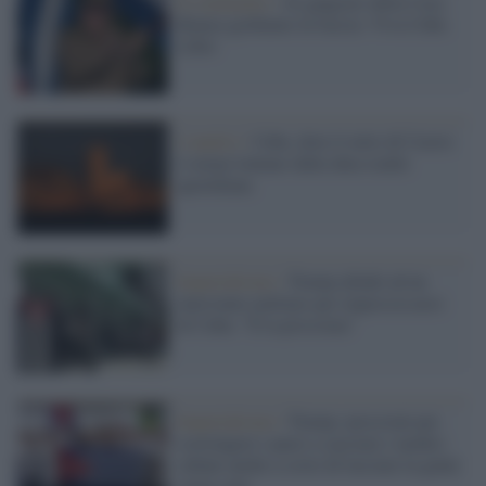
Il commento /
Al gangster della Casa
Bianca gridiamo in faccia: Viva Cuba
Libre
L'analisi /
Cuba, dove il mito di Castro
è ormai lontano dalla dura realtà
quotidiana
Imperialismo /
Trump allude ad un
intervento militare per impossessarsi
di Cuba: "È la prossima"
Imperialismo /
Trump: pressioni per
costringere i paesi a cacciare i medici
cubani anche a costo di lasciare la gente
senza cure