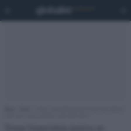
Home
>
Esteri
>
Trump l’imperialista ipotizza un intervento militare a
Cuba: nuove accuse (politiche) contro Raúl Castro
Trump l'imperialista ipotizza un