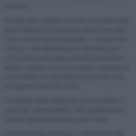
nazionale».
Secondo quanto riportato, le tensioni sono esplose anche
dopo la diffusione di nuove accuse federali contro Raúl
Castro, 94 anni, ritenuto responsabile — secondo l’atto
d’accusa — dell’abbattimento nel 1996 di due aerei
civili gestiti da esuli cubani anticastristi provenienti da
Miami. L’indagine lo accusa di omicidio e distruzione di
un aeromobile, uno degli episodi più gravi nella storia
dei rapporti tra Stati Uniti e Cuba.
Il presidente cubano Miguel Díaz-Canel ha definito le
accuse una “manovra politica” volta a giustificare una
possibile aggressione americana contro l’isola.
Ulteriore elemento di tensione è il rafforzamento della