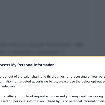
ino e in russo, la parola “kholodomor”, dalla
ddo, in riferimento a “golodomor” o
restia e “mor” pestilenza, epidemia mortale, a
ocess My Personal Information
 da Stalin nei primi anni trenta, e, sebbene ci sia
damentale, dal momento che il Holodomor ha
to opt-out of the sale, sharing to third parties, or processing of your per
tiamo discutendo di quanti milioni.
formation for targeted advertising by us, please use the below opt-out s
 selection.
gere un intero popolo ad accettare una dittatura
 that after your opt-out request is processed you may continue seeing i
ased on personal information utilized by us or personal information dis