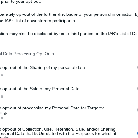
 prior to your opt-out.
, non solo in Ucraina, ci furono un milione di
rately opt-out of the further disclosure of your personal information by
kistan, per le stesse ragioni, e con gli stessi
he IAB’s list of downstream participants.
 con una scala ancora più terrificante, da Mao, a
tion may also be disclosed by us to third parties on the IAB’s List of 
re i kolkhoz.
 that may further disclose it to other third parties.
Ulti
 that this website/app uses one or more Google services and may gath
del popolo, di fargli desiderare la pace,
l Data Processing Opt Outs
including but not limited to your visit or usage behaviour. You may click 
a tortura dal freddo e dalla mancanza di
 to Google and its third-party tags to use your data for below specifi
o opt-out of the Sharing of my personal data.
ogle consent section.
parte delle case di Kiev, e non so quante altre
In
ssuna luce, e non c’è più riscaldamento, mentre le
o opt-out of the Sale of my Personal Data.
-10 e -20.
In
ntale hanno provato questo freddo, ma basta
to opt-out of processing my Personal Data for Targeted
ing.
inare, nel corpo, cosa possa essere.
In
L'int
Gaza:
o opt-out of Collection, Use, Retention, Sale, and/or Sharing
per i vecchi, per i bambini, per i malati, quando,
ersonal Data that Is Unrelated with the Purposes for which it
solle
lected.