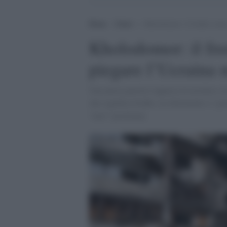
Home
>
Esteri
>
Kholodomor: il freddo come 
Kholodomor: il fr
piegare l’Ucraina 
Una nuova parola è apparsa in ucraino e i
che significa freddo, in riferimento a “g
“mor” pestilenza