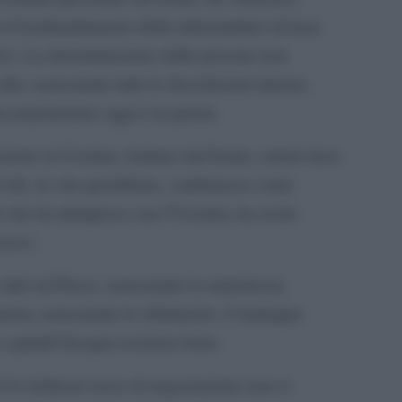
on il bombardamento delle infrastrutture di base
ivo. La determinazione delle persone non
ire, nonostante tutte le dissoluzioni interne,
era popolazione oggi è in guerra.
tere in Ucraina, lontano dal fronte, settori dove
ivile, la vita quotidiana, continuasse come
o che ha intrapreso con l’Ucraina, ha avuto
ercava:
tutti sul Paese, nonostante la stanchezza
 guerra, nonostante lo sfinimento. Comunque
e quindi bisogna resistere bene.
le richieste russe di negoziazione non si