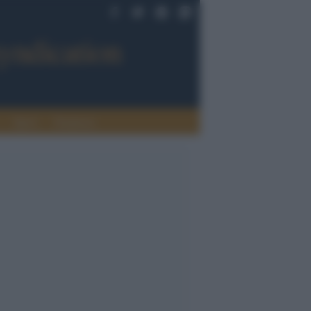
Sport
Tendenze