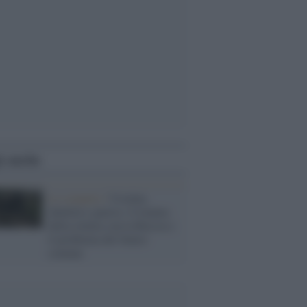
i anche
Lo scenario /
Ucraina,
identità e guerra: il trauma
della rottura con la Russia e
il problema del futuro
comune