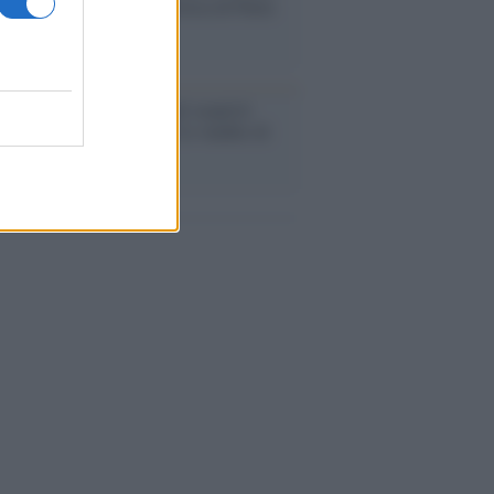
 la macchina propagandistica di Putin
o la crisi di Ceuta
enze /
Sale il numero degli acquisti
e in Europa e aumentano le vendite di
oli second hand