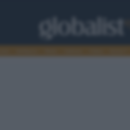
omia
Intelligence
Media
Ambiente
Cultura
Scienza