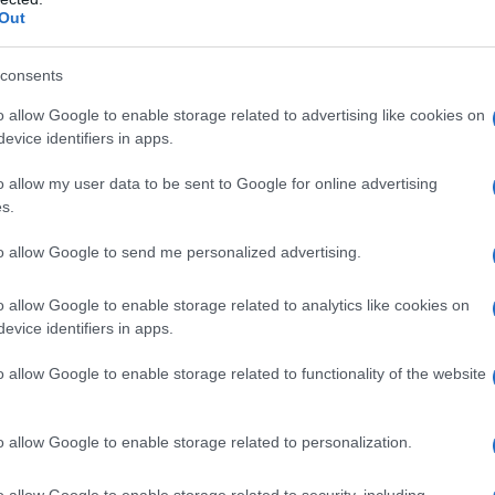
 potenzialmente, sottoposti a bombardamenti, è
Out
Il Se
barch
dall'e
consents
tentat
ntinuare a vivere, quando non riesci nemmeno a
o allow Google to enable storage related to advertising like cookies on
servil
acqua, quando, semplicemente, non puoi fare
evice identifiers in apps.
europ
dei m
o allow my user data to be sent to Google for online advertising
s.
craina al freddo, perché, con le armi, sono
Musi
to allow Google to send me personalized advertising.
ati, e interi settori, oggi, ad esempio, la
olto, molto grave, ma non solo l’esercito ucraino
o allow Google to enable storage related to analytics like cookies on
e metro per metro, con testardaggine, rabbia,
evice identifiers in apps.
Il ri
o, arriva a spingere i russi a tornare in diverse
"Cron
o allow Google to enable storage related to functionality of the website
che s
okrovsk né Koupiansk.
o allow Google to enable storage related to personalization.
 di più: le perdite sono, in media, secondo i
Lo st
gi, più di 1200 morti e feriti al giorno, su tutto
o allow Google to enable storage related to security, including