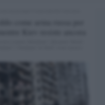
arma russa per piegare l’Ucraina mentre Kiev resiste ancora
eddo come arma russa per
mentre Kiev resiste ancora
n russo, la parola “kholodomor”, dalla parola “kholod”,
olodomor” o “holodomor” da “holod”, ovvero carestia e