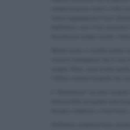
crimini di guerra contro i civili c
stanno raggiungendo il loro obiett
indebolisce, anzi. Cioè, possiamo d
dissoluzioni sempre esistite, l’int
Mentre anche se avrebbe potuto esis
si poteva immaginare che la vita c
sempre, Putin, come in tutto quell
l’effetto contrario di quello che c
il “kholodomor” ha unito i popoli, 
indescrivibile dei quattro anni di
bisogna continuare a vivere bene, 
Dobbiamo continuare bene, perché 