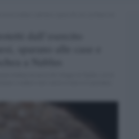
l’esercito assaltano i palestinesi, sparano alle case e profanano una
otetti dall’esercito
esi, sparano alle case e
chea a Nablus
glia beduina nei pressi del villaggio di Taybeh, a est di
nuano a condurre raid e arresti in tutta la Cisgiordania