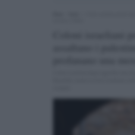
Home
>
Esteri
>
Coloni israeliani protetti dal
moschea a Nablus
Coloni israeliani pr
assaltano i palestin
profanano una mos
Coloni israeliani hanno aggredito una fami
Ramallah, mentre le forze israeliane conti
occupata