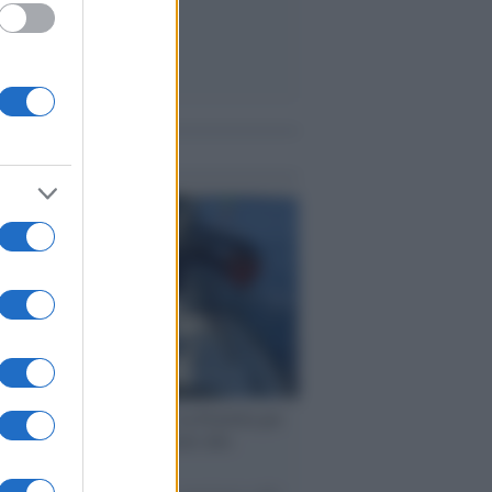
me notizie
ervista /
Marco Croatti e la Flottilla per
 le nostre vele gonfie grazie alla
vazione popolare