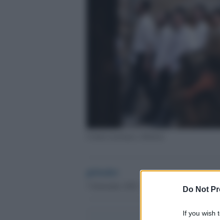
Coloni israeliani a Hebron
globalist
7 Settembre 2025 - 22.02
Do Not Pr
If you wish 