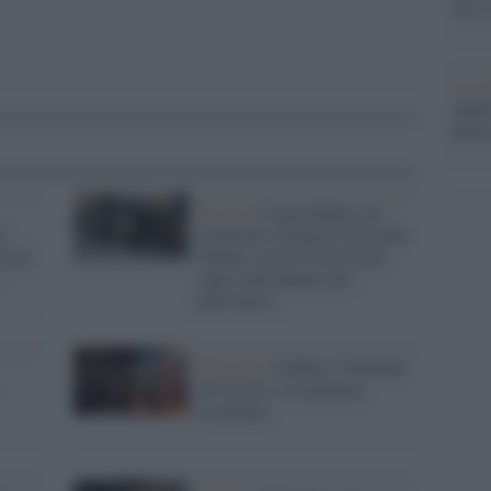
che s
Lo st
anche
dietr
Il caso /
Cisgiordania, gli
e
israeliani stringono d'assedio
d nel
Nablus: grosse restrizioni
sugli spostamenti dei
palestinesi
Palestina /
Nablus: l'Intifada
dei Leoni e la mattanza
israeliana