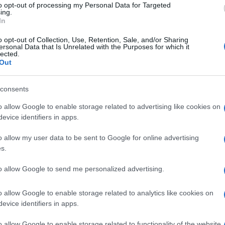
condo l’agenzia Wafa, l’attacco è avvenuto
to opt-out of processing my Personal Data for Targeted
ing.
pedire un’incursione dei coloni a nord della
In
o opt-out of Collection, Use, Retention, Sale, and/or Sharing
ersonal Data that Is Unrelated with the Purposes for which it
lected.
pi sono stati esplosi contro le finestre di
Out
Ulti
veicolo, senza provocare vittime.
consents
 da colpi di arma da fuoco durante un assalto
o allow Google to enable storage related to advertising like cookies on
cittadina di ash-Shuyukh, a nord-est di Hebron.
evice identifiers in apps.
se, incendiato terreni agricoli e, con la copertura
o allow my user data to be sent to Google for online advertising
s.
atto irruzione nell’area sparando proiettili veri,
to allow Google to send me personalized advertising.
alizzato la moschea Hanbali nella città di
L'int
o allow Google to enable storage related to analytics like cookies on
Gaza:
evice identifiers in apps.
solle
estano sette palestinesi durante i raid nel
o allow Google to enable storage related to functionality of the website