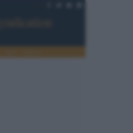
Sport
Tendenze