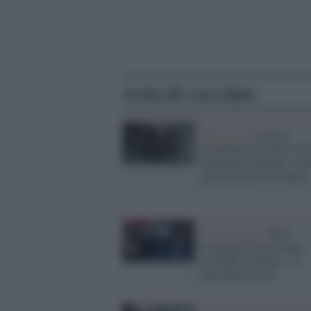
Articoli correlati
Palestina /
Le forze
israeliane arrestano sett
palestinesi durante i rai
governatorato di Nablus
Cisgiordania /
Raid
israeliano in un campo
profughi a Nablus: 14
palestinesi feriti