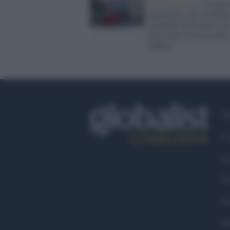
Medio Oriente /
Strage 
palestinesi: gli israelian
uccidono 10 uomini e n
feriscono 72 in un raid a
Nablus
Ch
Co
Fa
Tw
Go
Ma