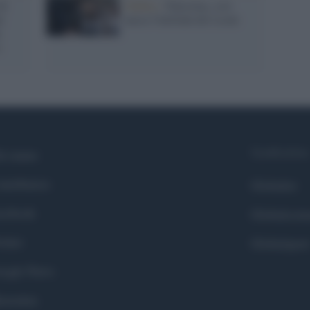
di
Nablus /
Palestina, così
i
nasce l'intifada dei Leoni
e
Syndication
i siamo
ntributors
Globalist
cebook
Globalscie
itter
Globalsport
ogle News
stodon