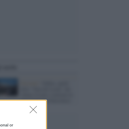
i anche
Orizzonti /
Nablus, quelli
della "Tana del Leone" che
sfidano Israele e mettono in
crisi l'Autorità Palestinese
sonal or