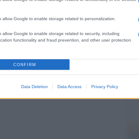
Il Se
barch
dall'e
o allow Google to enable storage related to personalization.
tentat
servil
sraeliani – circa il 10% della popolazione di
o allow Google to enable storage related to security, including
europ
i e 128 avamposti illegali sparsi tra la
cation functionality and fraud prevention, and other user protection.
dei m
e Est. Protetti dall’esercito, attaccano con
L'att
si e le loro proprietà, causando morti e feriti.
Seri
CONFIRM
Data Deletion
Data Access
Privacy Policy
Musi
pp
Il ri
"Cron