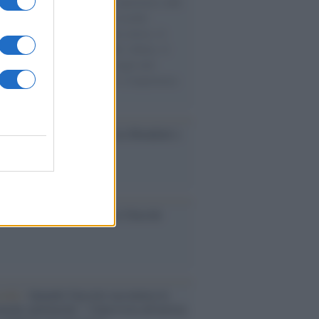
natore M5S racconta la sua esperienza sulle
e cariche di aiuti umanitari assalite
sercito israeliano. Una guerra atroce, il
ivo di disumanizzazione delle vittime, il
ismo del governo italiano e degli altri
ei, il ritorno al colonialismo. L'importanza
ovimenti.
esa /
Un estate di calcio: tra Mondiali e
e A
ca /
Al maestro Francesco Guccini
cordo /
Quando Guccini raccontava le
ache epafaniche": l'intervista all'artista