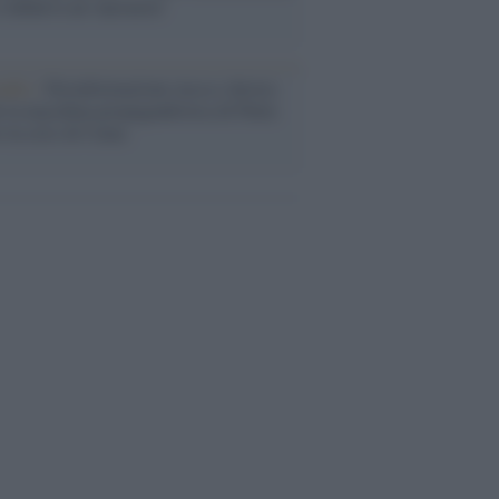
i definiva un 'narratore'
udio /
Disinformazione russa e destra:
 la macchina propagandistica di Putin
o la crisi di Ceuta