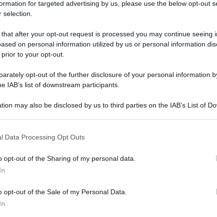
formation for targeted advertising by us, please use the below opt-out s
 selection.
 that after your opt-out request is processed you may continue seeing i
ased on personal information utilized by us or personal information dis
 prior to your opt-out.
rately opt-out of the further disclosure of your personal information by
he IAB’s list of downstream participants.
tion may also be disclosed by us to third parties on the IAB’s List of 
 that may further disclose it to other third parties.
na famiglia beduina nei pressi del villaggio di
 that this website/app uses one or more Google services and may gath
l Data Processing Opt Outs
including but not limited to your visit or usage behaviour. You may click 
le forze israeliane continuano a condurre raid e
 to Google and its third-party tags to use your data for below specifi
o opt-out of the Sharing of my personal data.
ogle consent section.
cupata, nel contesto dei bombardamenti incessanti
In
o opt-out of the Sale of my Personal Data.
 coloni hanno aperto il fuoco contro un gruppo di
In