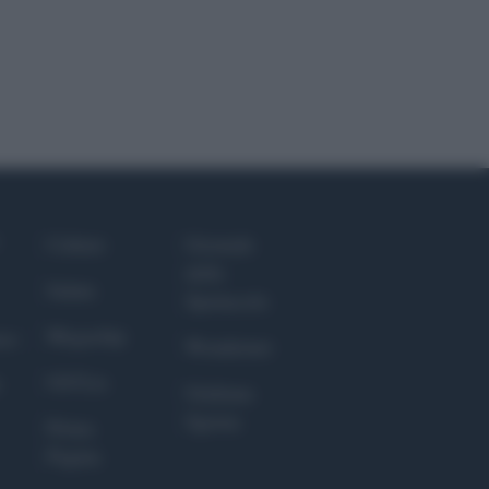
Culture
Giornale
dello
Salute
Spettacolo
Megachip
nce
Wondernet
GiULia
Giuliana
Sgrena
Prima
Pagina