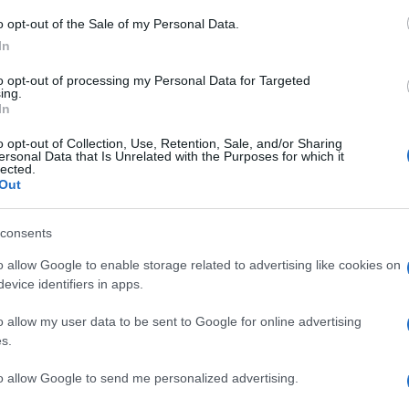
o opt-out of the Sale of my Personal Data.
In
i hanno riferito che non è stato ancora raggiunto
to opt-out of processing my Personal Data for Targeted
stioni principali in discussione.
ing.
In
Ulti
antenere il controllo su almeno il 40% della
o opt-out of Collection, Use, Retention, Sale, and/or Sharing
ersonal Data that Is Unrelated with the Purposes for which it
 eventuale accordo, una proposta respinta dal
lected.
Out
Gaza Humanitarian
sto lo smantellamento della
i un meccanismo di distribuzione degli aiuti
consents
o allow Google to enable storage related to advertising like cookies on
evice identifiers in apps.
cate? Il "caso" Polymarket
o allow my user data to be sent to Google for online advertising
s.
L'int
Gaza:
to allow Google to send me personalized advertising.
a dichiarato che la costruzione della strada
solle