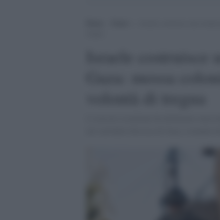
Home
>
Esteri
>
Israele costruisce una strada
tregua
Israele costruisce 
Gaza: mossa coloni
volontà di tregua
L’esercito israeliano ha dichiarato merco
nel sud della Striscia di Gaza, isolando di