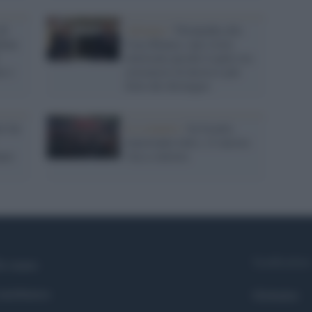
di
Alleanze /
Netanyahu alla
dona
Casa Bianca: una visita
elettorale perché il patto tra
o i
estremisti di destra è più
forte dei distinguo
e far
Lo scenario /
In Israele,
nonostante tutto, c'è ancora
nare
vita a sinistra
Syndication
i siamo
ntributors
Globalist