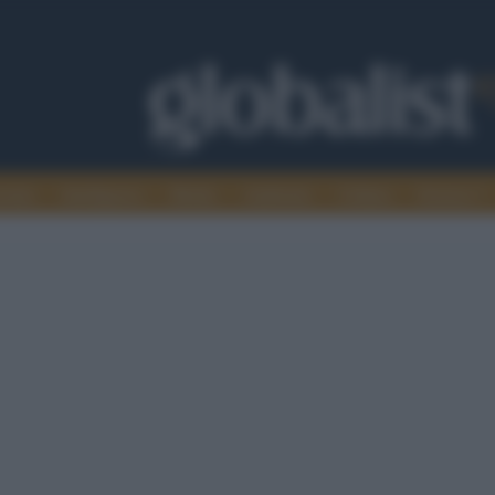
omia
Intelligence
Media
Ambiente
Cultura
Scienza