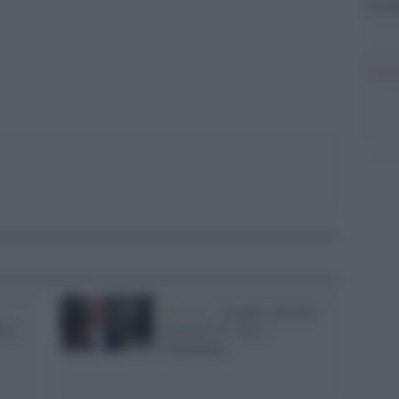
tecno
Il co
Tel Aviv /
Israele, elezioni
ele
truccate? Il "caso"
Polymarket