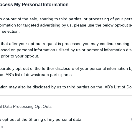
ocess My Personal Information
to opt-out of the sale, sharing to third parties, or processing of your per
formation for targeted advertising by us, please use the below opt-out s
 selection.
 that after your opt-out request is processed you may continue seeing i
ased on personal information utilized by us or personal information dis
 prior to your opt-out.
 mercoledì di aver completato la costruzione di
rately opt-out of the further disclosure of your personal information by
he IAB’s list of downstream participants.
cia di Gaza, isolando diversi centri abitati a est
orio, nel tentativo – secondo quanto riportato da
tion may also be disclosed by us to third parties on the IAB’s List of 
 that may further disclose it to other third parties.
oni di Hamas.
 that this website/app uses one or more Google services and may gath
l Data Processing Opt Outs
zione di questa strada, che estende il controllo
including but not limited to your visit or usage behaviour. You may click 
 to Google and its third-party tags to use your data for below specifi
ione su Hamas nei negoziati per il cessate il
o opt-out of the Sharing of my personal data.
ogle consent section.
In
i da Egitto e Qatar con il sostegno degli Stati