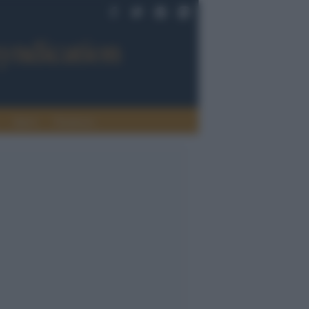
Sport
Tendenze