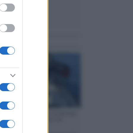
me notizie
ervista /
Marco Croatti e la Flottilla per
 le nostre vele gonfie grazie alla
vazione popolare