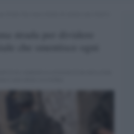
 per dividere Gaza: mossa coloniale che smentisce ogni volontà di
una strada per dividere
ale che smentisce ogni
ledì di aver completato la costruzione di una nuova strada
versi centri abitati a est di Khan