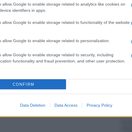
mente interessato a raggiungere un’intesa per il
Il Se
o allow Google to enable storage related to analytics like cookies on
barch
evice identifiers in apps.
dall'e
tentat
o allow Google to enable storage related to functionality of the website
ritto:
servil
europ
rmine dell’occupazione e i suoi piani di
dei m
o allow Google to enable storage related to personalization.
a: non ha intenzione di ritirarsi né di porre fine
Il lu
o allow Google to enable storage related to security, including
ntrasto con quanto Israele afferma al tavolo delle
della
cation functionality and fraud prevention, and other user protection.
”
min Netanyahu ha ribadito che la guerra
CONFIRM
L'ann
disarmato e rimosso dalla Striscia di Gaza.
Laure
Data Deletion
Data Access
Privacy Policy
Perch
pp
famig