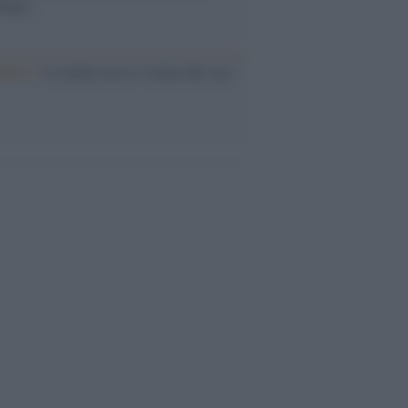
logia
nflitto /
La mafia russa e l'arma del caos