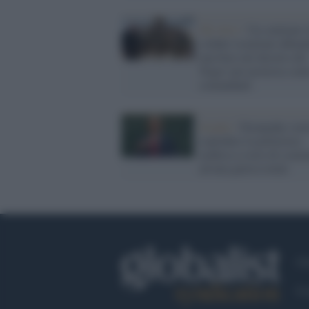
Tel Aviv /
Un centinaio 
soldati israeliani abban
una base nel deserto del
Negev per protesta contr
comandanti
Israele /
Netanyahu vuol
esplodere la polveriera
arabica a costo di scate
ad una guerra totale
Ch
Co