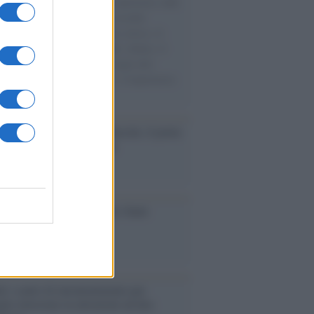
natore M5S racconta la sua esperienza sulle
e cariche di aiuti umanitari assalite
sercito israeliano. Una guerra atroce, il
ivo di disumanizzazione delle vittime, il
ismo del governo italiano e degli altri
ei, il ritorno al colonialismo. L'importanza
ovimenti.
tto /
Addio a Francesco Guccini, il poeta
 canzone d’autore italiana
iversario /
90 anni di Yves Saint
nt, tra moda e scandali
é i centri di intrattenimento per
lie investono in attrazioni ad alta