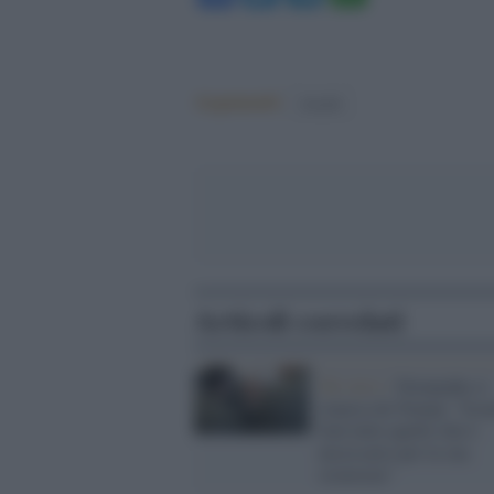
Argomenti:
israele
Articoli correlati
Tel Aviv /
Netanyahu si
smarca da Trump: "Isra
farà tutto quello che è
necessario per la sua
sicurezza"