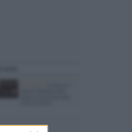
i anche
Lo scenario /
La Knesset: i
quattro fallimenti della
peggiore legislatura nella
storia di Israele