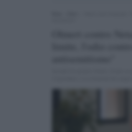
Home
>
Esteri
>
Olmert contro Netanyahu: “Su
antisemitismo”
Olmert contro Net
limite, l'odio contr
antisemitismo"
Secondo l'ex premier Olmert, Israele sta
Cisgiordania, e la costruzione del campo 