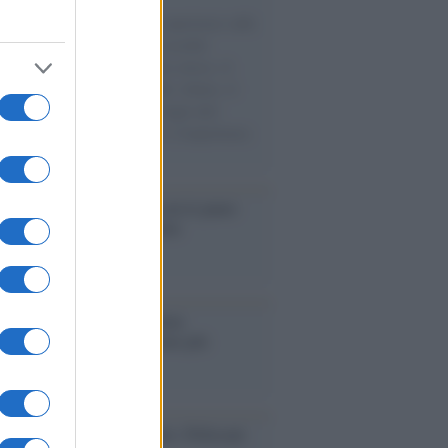
natore M5S racconta la sua esperienza sulle
e cariche di aiuti umanitari assalite
sercito israeliano. Una guerra atroce, il
ivo di disumanizzazione delle vittime, il
ismo del governo italiano e degli altri
ei, il ritorno al colonialismo. L'importanza
ovimenti.
elo /
La vita si intreccia con le paure
il giorno succede alla notte
operta /
Oplontis, le vittime
eruzione del Vesuvio furono più
rose del previsto
dagliere /
Europei di nuoto: Pellecani