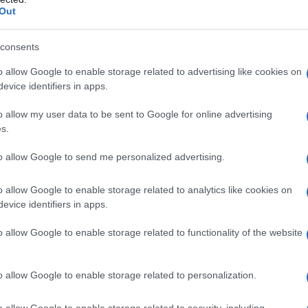
militari.
Out
Il Se
barch
Benjamin Netanyahu
o del primo ministro
e il
dall'e
consents
tentat
area prevista per il campo sta bloccando i negoziati
o allow Google to enable storage related to advertising like cookies on
servil
anto riportano i media israeliani.
evice identifiers in apps.
europ
dei m
o allow my user data to be sent to Google for online advertising
di retorica violenta – comprese dichiarazioni di
s.
Gaza e progetti per costruire insediamenti
Vang
come 
to allow Google to send me personalized advertising.
oni del governo secondo cui la “città umanitaria”
non sono credibili
esi
.
o allow Google to enable storage related to analytics like cookies on
evice identifiers in apps.
La sc
dell’
o allow Google to enable storage related to functionality of the website
i israeliani abbandona una base nel deserto del Negev
nume
o allow Google to enable storage related to personalization.
Il me
 “ripulire” più della metà di Gaza, è chiaro
o allow Google to enable storage related to security, including