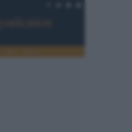
Sport
Tendenze