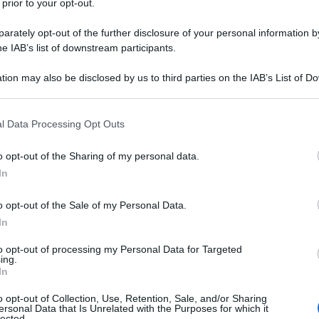
 prior to your opt-out.
i dispiace», ha detto Olmert, commentando il
rately opt-out of the further disclosure of your personal information by
Israel Katz
a dal ministro
, secondo il quale i
he IAB’s list of downstream participants.
l campo se non per trasferirsi in altri Paesi.
tion may also be disclosed by us to third parties on the IAB’s List of 
 that may further disclose it to other third parties.
borare piani operativi per la costruzione della
Ulti
 that this website/app uses one or more Google services and may gath
destinata inizialmente a 600.000 persone, ma che
l Data Processing Opt Outs
including but not limited to your visit or usage behaviour. You may click 
azione palestinese.
 to Google and its third-party tags to use your data for below specifi
o opt-out of the Sharing of my personal data.
ogle consent section.
In
 in questa nuova ‘città umanitaria’, allora si
tnica
. Non è ancora successo, ma sarebbe
o opt-out of the Sale of my Personal Data.
In
e», ha dichiarato Olmert.
to opt-out of processing my Personal Data for Targeted
pagna attuale costituisca una pulizia etnica,
ing.
In
ivili per proteggerli dai combattimenti è
L'int
Gaza:
o opt-out of Collection, Use, Retention, Sale, and/or Sharing
e e che in alcuni casi i palestinesi sono tornati
ersonal Data that Is Unrelated with the Purposes for which it
solle
lected.