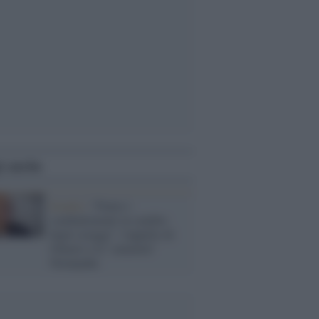
i anche
Israele /
"Finire i
combattimenti in cambio
degli ostaggi": l'appello di
Olmert e la "calamità"
Netanyahu