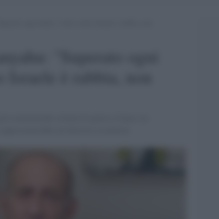
perato ogni limite, l’odio contro Israele è rabbia, non
anyahu: "Superato ogni
o Israele è rabbia, non
 già commettendo crimini di guerra a Gaza e in
rappresenterebbe un’ulteriore escalation.