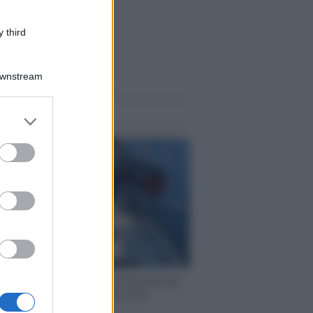
 third
Downstream
me notizie
er and store
to grant or
ed purposes
ervista /
Marco Croatti e la Flottilla per
 le nostre vele gonfie grazie alla
vazione popolare