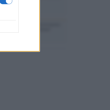
 una super Italia
ntenario /
A L'Aquila arriva la mostra
, 100 anni attraverso la forma"