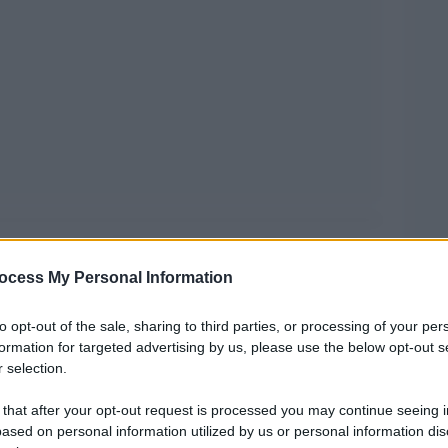
ministro della Difesa israeliano sulle rovine di
ocess My Personal Information
i concentramento
, e costringere i palestinesi a
izia etnica
Ehud Olmert
. A dirlo è
, ex primo
to opt-out of the sale, sharing to third parties, or processing of your per
Guardian
a al
.
formation for targeted advertising by us, please use the below opt-out s
 selection.
ommettendo crimini di guerra
a Gaza e in
 that after your opt-out request is processed you may continue seeing i
 campo rappresenterebbe un’ulteriore escalation.
ased on personal information utilized by us or personal information dis