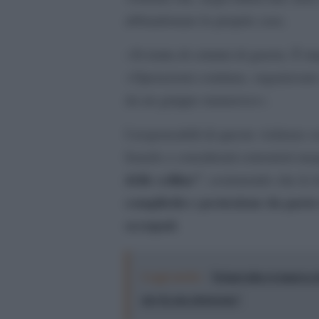
abbandonare le proprie case.
«Si tratta di crimini di guerra. È 
«Operazioni continue, organizzate 
da un gruppo numeroso».
I responsabili di queste violenze s
Israele e considerati estremisti ma
delle colline”
, sostenendo che le l
complicità e protezione da parte d
occupati
.
Leggi anche:
Netanyahu si smarca d
per la sua sicurezza"