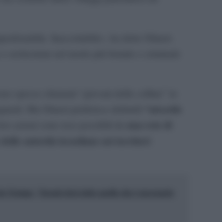
imperdonabile. Inaccettabile», ha detto Olmert.
e orchestrate nel modo più brutale e criminale
ono spesso chiamati “giovani delle colline” in
“atrocità
rginali. Ma Olmert preferisce definirli
una rete di
oro azioni sono rese possibili da
elle autorità israeliane nei territori
a Trump: "Israele farà tutto quello che è necessario