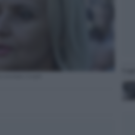
Legg
a assassinata a Leopoli