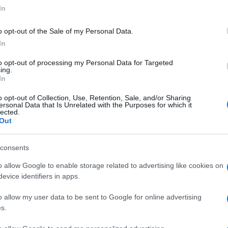
ogle consent section.
In
Kozytskyi, ha detto su Telegram che Farion è
spedale. Il ministro degli Interni, Ihor
o opt-out of the Sale of my Personal Data.
In
fermato che la sparatoria era stata trattata
Ulti
to opt-out of processing my Personal Data for Targeted
ing.
In
viene tenuto informato delle ricerche per la
o opt-out of Collection, Use, Retention, Sale, and/or Sharing
he qualsiasi atto di violenza deve essere
ersonal Data that Is Unrelated with the Purposes for which it
lected.
Out
 membro del partito nazionalista Svoboda
consents
a in parlamento nel 2012, ma ha poi fallito nei
o allow Google to enable storage related to advertising like cookies on
 seggio. Aveva anche prestato servizio nel
evice identifiers in apps.
L'int
Gaza:
o allow my user data to be sent to Google for online advertising
solle
s.
uenti campagne volte a promuovere la lingua
Il Se