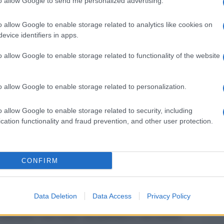
to allow Google to send me personalized advertising.
barch
 pubblici che parlavano russo.
dall'e
tentat
o allow Google to enable storage related to analytics like cookies on
ombattendo i separatisti finanziati dalla Russia
servil
evice identifiers in apps.
io a est, ha lanciato un appello per “prendere a
europ
o allow Google to enable storage related to functionality of the website
dei m
di lingua russa”.
Il me
a dell’Ucraina nel febbraio 2022, Farion ha
o allow Google to enable storage related to personalization.
guida
a russa del reggimento Azov che hanno difeso la
o allow Google to enable storage related to security, including
esi.
cation functionality and fraud prevention, and other user protection.
Il ce
 di stato dell’Ucraina, molti dei suoi abitanti
"TITO
: un’eredità del dominio sovietico, quando
CONFIRM
sca.
L'att
empo una questione importante, con il
Data Deletion
Data Access
Privacy Policy
Seri
dicarne l’uso nella vita pubblica e nel settore