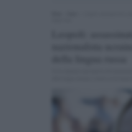
Home
>
Esteri
>
Leopoli: assassinata un’ex pa
lingua russa
Leopoli: assassina
nazionalista ucrain
della lingua russa
Un’ex deputata nazionalista del parlament
della lingua ucraina, è morta assassinata 