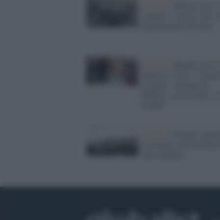
Ucraina /
Missili russi 
Leopoli: 4 morti, oltre 
appartamenti distrutti
Ucraina /
Bombe russe 
obiettivi civili, il sinda
Leopoli: "Situazione
difficile, città al buio e a
freddo"
Guerra /
Ucraina, esplo
a Leopoli: presa di mira
base militare