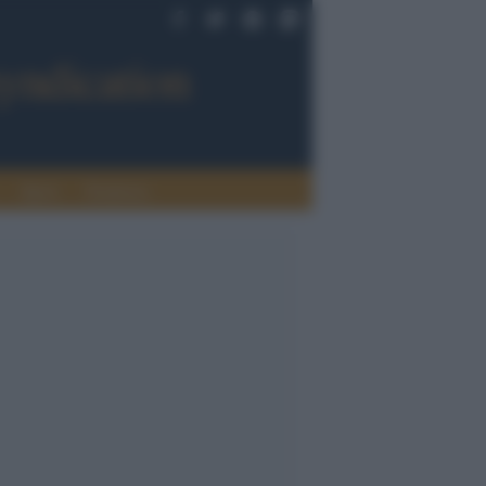
Sport
Tendenze