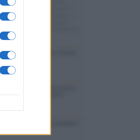
e cariche di aiuti umanitari assalite
sercito israeliano. Una guerra atroce, il
ivo di disumanizzazione delle vittime, il
ismo del governo italiano e degli altri
ei, il ritorno al colonialismo. L'importanza
ovimenti.
dagliere /
Europei di nuoto: Pellecani
 una super Italia
ntenario /
A L'Aquila arriva la mostra
, 100 anni attraverso la forma"
esa /
Un estate di calcio: tra Mondiali e
e A