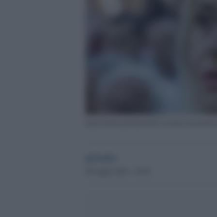
Iryna Farion parlamentare ucraina nazionalist
globalist
20 Luglio 2024 - 10.04