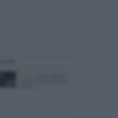
i anche
Guerra /
Ucraina, colpita la
stazione di Leopoli: 6 morti
e 8 feriti