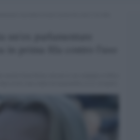
rlamentare nazionalista ucraina in prima fila contro l’uso della
ta un'ex parlamentare
a in prima fila contro l'uso
o ucraino Iryna Farion, nota per le sue campagne in difesa
dopo essere stata colpita da un proiettile a Lviv (Leopoli).