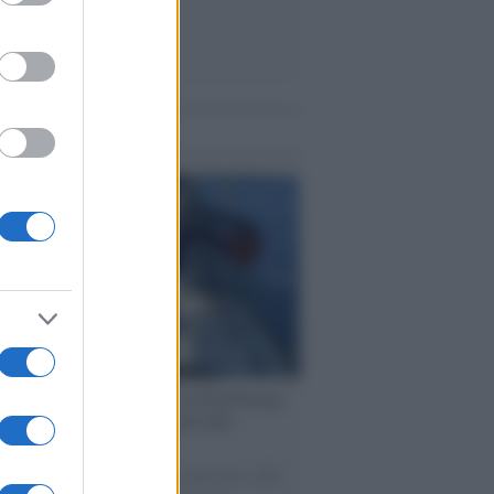
me notizie
ervista /
Marco Croatti e la Flottilla per
 le nostre vele gonfie grazie alla
vazione popolare
natore M5S racconta la sua esperienza sulle