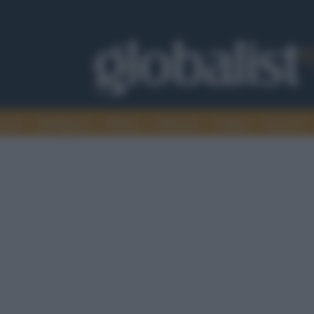
omia
Intelligence
Media
Ambiente
Cultura
Scienza