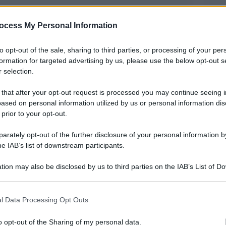
ocess My Personal Information
to opt-out of the sale, sharing to third parties, or processing of your per
formation for targeted advertising by us, please use the below opt-out s
 selection.
 that after your opt-out request is processed you may continue seeing i
ased on personal information utilized by us or personal information dis
 prior to your opt-out.
rlamento ucraino Iryna Farion, nota per le sue
rately opt-out of the further disclosure of your personal information by
raina, è morta assassinata dopo essere stata
he IAB’s list of downstream participants.
poli).
tion may also be disclosed by us to third parties on the IAB’s List of 
 that may further disclose it to other third parties.
erca per individuare l’uomo armato che si ritiene
 that this website/app uses one or more Google services and may gath
ni, in una strada nella città occidentale ucraina,
l Data Processing Opt Outs
including but not limited to your visit or usage behaviour. You may click 
 la Polonia.
 to Google and its third-party tags to use your data for below specifi
o opt-out of the Sharing of my personal data.