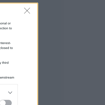
sonal or
ection to
nterest-
closed to
 third
Downstream
er and store
to grant or
ed purposes