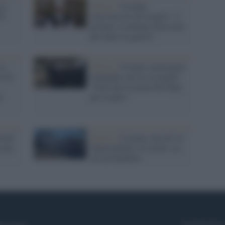
su
Guerra /
Ucraina,
50
l'arcivescovo di Leopoli: "I
governi si mettano d'accordo
per finire la guerra"
su
Chiesa /
Ucraina, monsignor
co di
Gallagher arriva a Leopoli:
"Sono qui in nome del Papa
l
per la pace"
sioni
Guerra /
Ucraina, missili su
 una
Zaporizhzhia: tre morti, tra
cui un bambino
Syndication