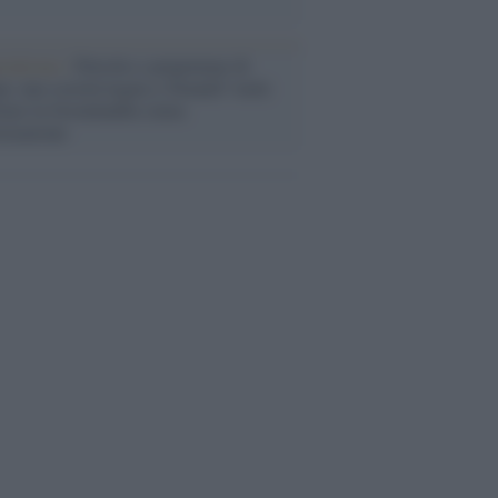
rialismo /
Petrolio e prepotenze di
: una società legata a 'Donald' vuole
rare la Groenlandia senza
izzazione