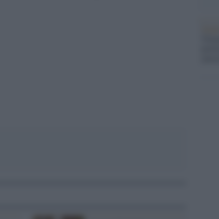
Impe
Trump
perfo
autor
pp