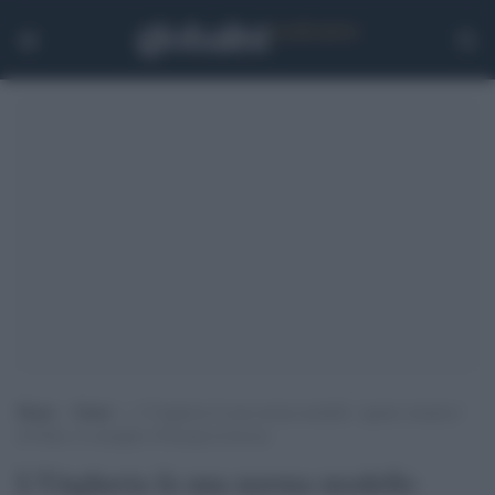
Home
>
Esteri
>
L’Ungheria fa una norma modello ‘agente straniero’
di Putin: il consiglio d’Europa la boccia
L'Ungheria fa una norma modello