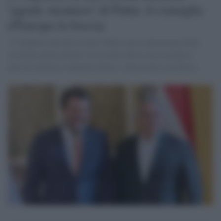
'agente straniero' di Putin: il consiglio
d'Europa la boccia
L'Ungheria non deve creare l'ufficio per la protezione della
sovranità anche perché c'è il rischio che la sua esistenza e
attività limitino il dibattito libero e democratico nel Paese.