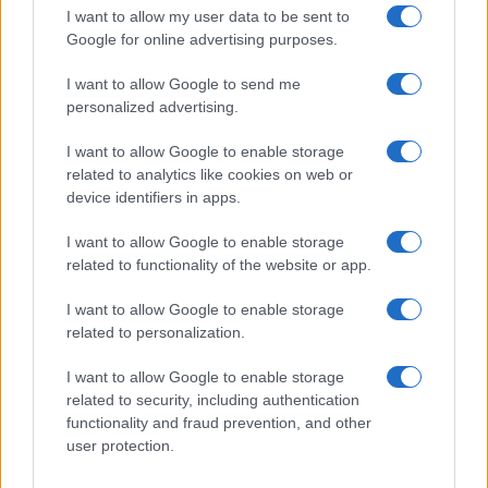
GiULia
Globalsport
I want to allow my user data to be sent to
Google for online advertising purposes.
Prima Pagina
I want to allow Google to send me
personalized advertising.
Giornale dello
Chi siamo
I want to allow Google to enable storage
Spettacolo
related to analytics like cookies on web or
Contributors
device identifiers in apps.
Wondernet
Facebook
I want to allow Google to enable storage
Giuliana Sgrena
related to functionality of the website or app.
Twitter
I want to allow Google to enable storage
Google News
related to personalization.
Mastodon
I want to allow Google to enable storage
related to security, including authentication
Cookie Policy
functionality and fraud prevention, and other
user protection.
Preferenze Privacy