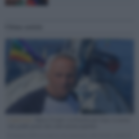
Ultime notizie
L'intervista /
Marco Croatti e la Flottilla per Gaza: le nostre
vele gonfie grazie alla sollevazione popolare
Il Senatore M5S racconta la sua esperienza sulle barche cariche di