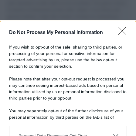
aiuti umanitari assalite dall'esercito israeliano. Una guerra atroce,
il tentativo di disumanizzazione delle vittime, il servilismo del
governo italiano e degli altri europei, il ritorno al colonialismo.
L'importanza dei movimenti.
Do Not Process My Personal Information
Musica /
Al maestro Francesco Guccini
If you wish to opt-out of the sale, sharing to third parties, or
processing of your personal or sensitive information for
targeted advertising by us, please use the below opt-out
section to confirm your selection.
Il ricordo /
Quando Guccini raccontava le "Cronache
epafaniche": l'intervista all'artista che si definiva un
Please note that after your opt-out request is processed you
'narratore'
may continue seeing interest-based ads based on personal
information utilized by us or personal information disclosed to
third parties prior to your opt-out.
Lo studio /
Disinformazione russa e destra: anche la
You may separately opt-out of the further disclosure of your
macchina propagandistica di Putin dietro la crisi di Ceuta
personal information by third parties on the IAB’s list of
downstream participants.
Personal Data Processing Opt Outs