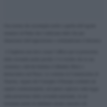
Una norma che assomiglia molto a quella dell’agente
straniero di Putin che è utilizzata dallo Zar per
sbarazzarsi dell’opposizione e criminalizzare il dissenso.
L’Ungheria non deve creare l’ufficio per la protezione
della sovranità anche perché c’è il rischio che la sua
esistenza e attività limitino il dibattito libero e
democratico nel Paese. Lo sostiene la Commissione di
Venezia, organo del Consiglio d’Europa costituito da
esperti costituzionalisti, nel parere espresso sulla legge
sulla protezione della sovranità nazionale, in cui
domanda anche di ridefinire alcuni concetti e di