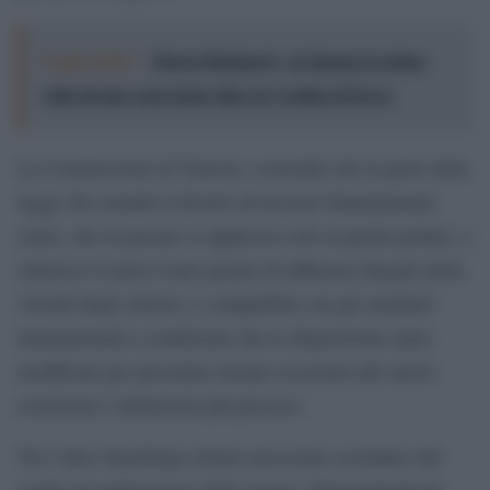
Leggi anche:
'Queen Budapest', al cinema la prima
volta di una rock band oltre la Cortina di Ferro
La Commissione di Venezia «conclude che la parte della
legge che estende il divieto di ricevere finanziamenti
esteri, che in passato si applicava solo ai partiti politici, e
istituisce il nuovo reato penale di influenza illegale della
volontà degli elettori, è compatibile con gli standard
internazionali a condizione che le disposizioni siano
modificate per prevedere alcune eccezioni alle nuove
restrizioni e definizioni più precise».
Tra l’altro Strasburgo ritiene necessario escludere dal
campo di applicazione della norma i finanziamenti da