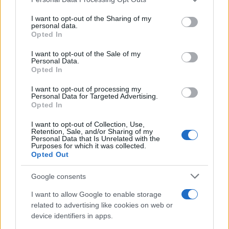
This information may also be disclosed by us to third parties
Tendenze /
Sale il numero degli acquisti online in Europa e
on the IAB’s List of Downstream Participants that may further
I want to opt-out of the Sharing of my
aumentano le vendite di articoli second hand
disclose it to other third parties.
personal data.
Opted In
Please note that this website/app uses one or more Google
services and may gather and store information including but
I want to opt-out of the Sale of my
Personal Data.
not limited to your visit or usage behaviour. You may click to
Opted In
grant or deny consent to Google and its third-party tags to
use your data for below specified purposes in below Google
I want to opt-out of processing my
consent section.
Personal Data for Targeted Advertising.
Opted In
I want to opt-out of Collection, Use,
Retention, Sale, and/or Sharing of my
Personal Data that Is Unrelated with the
Purposes for which it was collected.
Opted Out
Syndication
Culture
Google consents
Salute
Globalist
I want to allow Google to enable storage
related to advertising like cookies on web or
Megachip
Globalscience
device identifiers in apps.