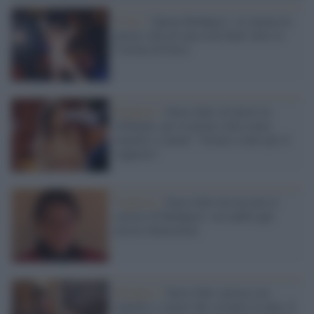
Il live /
'Queen Budapest', al cinema la
prima volta di una rock band oltre la
Cortina di Ferro
Budapest /
Ilaria Salis di nuovo in
tribunale, per la prima volta senza
manette e catene: "Grazie a tutti per il
supporto"
Ungheria /
Ilaria Salis ha lasciato il
carcere di Budapest: ora andrà agli
arresti domiciliari
Budapest /
Ilaria Salis ancora con
manette e catene alle caviglie in aula: il