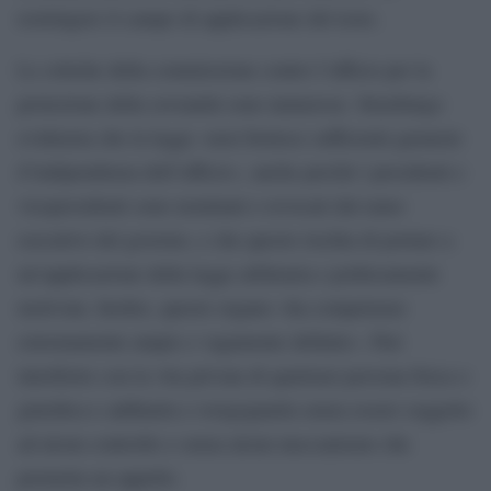
restringere il campo di applicazione del testo.
Le critiche della commissione contro l’ufficio per la
protezione della sovranità sono numerose. Strasburgo
evidenzia che la legge «non fornisce sufficienti garanzie
d’indipendenza dell’ufficio», anche perché i presidenti e
vicepresidenti sono nominati e revocati dal ramo
esecutivo del governo, e che questo rischia di portare a
un’applicazione della legge arbitraria e politicamente
motivata. Inoltre, questo organo «ha competenze
estremamente ampie e vagamente definite». Può
interferire con la vita privata di qualsiasi persona fisica o
giuridica e additarla e svergognarla senza essere soggetto
ad alcun controllo e senza alcun meccanismo che
permetta un appello.