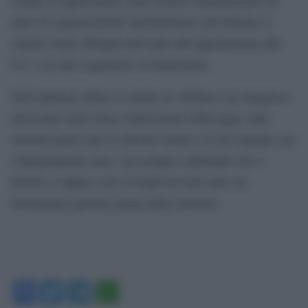
parte di organizzazioni internazionali, prevedendo il
rispetto degli obblighi derivanti dall’appartenenza alla
Ue” o ad altri organismi sovranazionali.
Nell’opinione infine si chiede di «definire con maggiore
precisione nelle nuove disposizioni della legge sulle
elezioni quali sono le attività vietate e il loro legame con
i finanziamenti esteri, ad esempio stabilendo che il
divieto si applica solo ai fondi ricevuti entro un
determinato periodo prima delle elezioni»
Facebook
Twitter
Telegram
WhatsApp