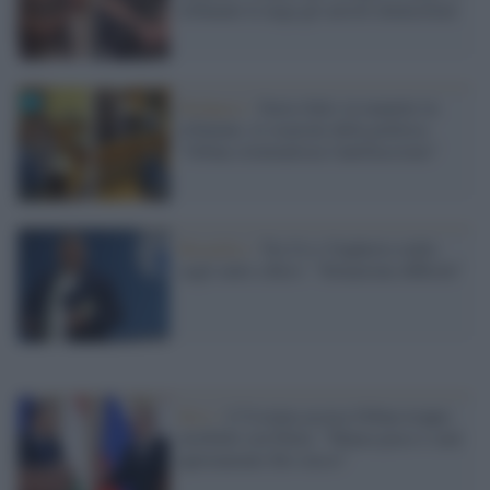
tribunale le nega gli arresti domiciliari
Budapest /
Ilaria Salis in manette in
tribunale, le reazioni della politica:
"Orban criminalizza l'antifascismo"
Bruxelles /
Tra Ue e Ungheria stallo
sugli aiuti a Kiev: "Situazione difficile"
Kiev /
L'Ucraina accusa Orban troppo
morbido con Putin: "Manca poco e sarà
apertamente filo-russo"