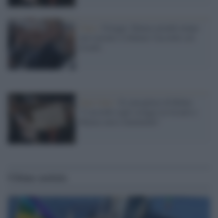
Gaza /
Ostaggi: Hamas prende tempo
ma è pronto a rifiutare l'accordo con
Israele
Stati Uniti /
Il consigliere di Biden:
"L'accordo sugli ostaggi tra Israele e
Hamas non è imminente"
Ultime notizie