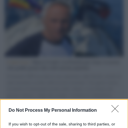
L'intervista /
Marco Croatti e la Flottilla per Gaza: le nostre
vele gonfie grazie alla sollevazione popolare
Il Senatore M5S racconta la sua esperienza sulle barche cariche di
aiuti umanitari assalite dall'esercito israeliano. Una guerra atroce,
il tentativo di disumanizzazione delle vittime, il servilismo del
governo italiano e degli altri europei, il ritorno al colonialismo.
L'importanza dei movimenti.
Do Not Process My Personal Information
Il lutto /
Addio a Francesco Guccini, il poeta della canzone
d’autore italiana
If you wish to opt-out of the sale, sharing to third parties, or