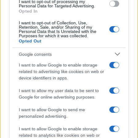
I want to opt-out of processing my
consent section.
Personal Data for Targeted Advertising.
Opted In
I want to opt-out of Collection, Use,
Retention, Sale, and/or Sharing of my
Personal Data that Is Unrelated with the
Purposes for which it was collected.
Opted Out
Syndication
Culture
Google consents
Salute
Globalist
I want to allow Google to enable storage
related to advertising like cookies on web or
Megachip
Globalscience
device identifiers in apps.
GiULia
Globalsport
I want to allow my user data to be sent to
Google for online advertising purposes.
Prima Pagina
I want to allow Google to send me
personalized advertising.
Giornale dello
Chi siamo
I want to allow Google to enable storage
Spettacolo
related to analytics like cookies on web or