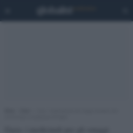
Home
>
Esteri
>
Gaza: i medicinali per gli ostaggi israeliani sono
arrivati dopo la mediazione del Qatar
Gaza: i medicinali per gli ostaggi