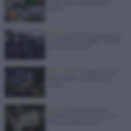
ostaggi che erano imprigionati a
Nuseirat
Israele /
I parenti degli ostaggi ancora
in strada contro Netanyahu: "Da sette
mesi nessuno ci aiuta"
Guerra di Gaza /
Netanyahu-Hamas:
"partita doppia" sulla pelle degli
ostaggi
Israele /
I parenti degli ostaggi:
"Netanyahu non va ai negoziati, così
decreta la condanna a morte"