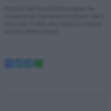
Il ministero degli Esteri del Qatar ha aggiunto che
l’accordo prevede l’introduzione di medicinali e aiuti ai
civili a Gaza, in cambio della consegna dei medicinali
necessari ai detenuti israeliani.
Facebook
Twitter
Telegram
WhatsApp