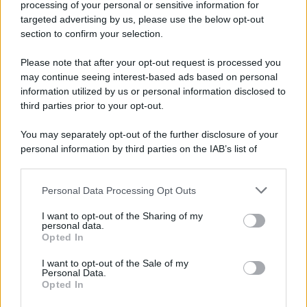
processing of your personal or sensitive information for
targeted advertising by us, please use the below opt-out
section to confirm your selection.
L'anniversario /
90 anni di Yves Saint Laurent, tra moda e
scandali
Please note that after your opt-out request is processed you
may continue seeing interest-based ads based on personal
information utilized by us or personal information disclosed to
third parties prior to your opt-out.
Perché i centri di intrattenimento per famiglie investono in
You may separately opt-out of the further disclosure of your
attrazioni ad alta tecnologia
personal information by third parties on the IAB’s list of
downstream participants.
Personal Data Processing Opt Outs
This information may also be disclosed by us to third parties
Il conflitto /
La mafia russa e l'arma del caos
on the IAB’s List of Downstream Participants that may further
I want to opt-out of the Sharing of my
disclose it to other third parties.
personal data.
Opted In
Please note that this website/app uses one or more Google
services and may gather and store information including but
I want to opt-out of the Sale of my
Personal Data.
not limited to your visit or usage behaviour. You may click to
Opted In
grant or deny consent to Google and its third-party tags to
use your data for below specified purposes in below Google