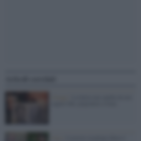
Articoli correlati
Ostaggi /
La lettera mai spedita da mio
cugino Ofer, prigioniero a Gaza
Gaza /
L'esercito israeliano libera 4