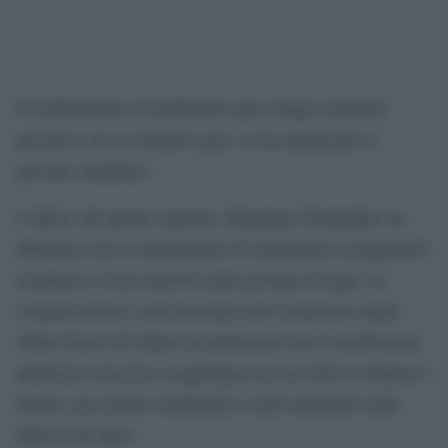
Il trasferimento di medicinali agli ostaggi israeliani
Gaza
presenti a
inizierà oggi. Lo ha annunciato il
governo israeliano.
L’ufficio del primo ministro, Benjamin Netanyahu, ha
affermato che il trasferimento di medicinali ai prigionieri
israeliani a Gaza inizierà nella giornata di oggi. La
comunicazione è arrivata dopo che il ministero degli
Affari Esteri del Qatar ha annunciato che la mediazione
qatariota è riuscita a raggiungere un accordo tra Hamas e
Israele, per portare medicinali e aiuti umanitari nella
Striscia di Gaza.