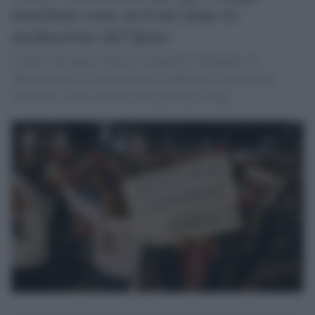
israeliani sono arrivati dopo la
mediazione del Qatar
L'ufficio del primo ministro, Benjamin Netanyahu, ha
affermato che il trasferimento di medicinali ai prigionieri
israeliani a Gaza inizierà nella giornata di oggi