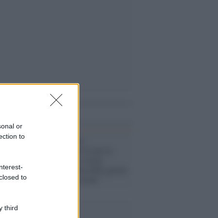
i anche
sonal or
ection to
Guerra /
L'Alto
rappresentante Ue per la
Politica estera, Josep
nterest-
Borrell: "L'esito della guerra
closed to
si deciderà in estate"
 third