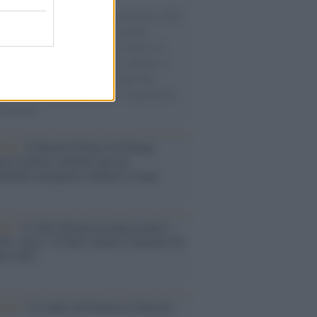
natore M5S racconta la sua esperienza sulle
e cariche di aiuti umanitari assalite
sercito israeliano. Una guerra atroce, il
ivo di disumanizzazione delle vittime, il
ismo del governo italiano e degli altri
ei, il ritorno al colonialismo. L'importanza
ovimenti.
tina /
Il Board of Peace di Trump
na il primo contratto per un
mentale avamposto militare a Gaza
nto /
La Sila diventa un palcoscenico
rale: nasce “A Farla Amare Comincia Tu
ra Sila”
cordo /
Le radici di Francesco Guccini