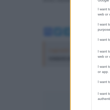
Google 
I want t
web or d
I want t
Facebook
Twitter
Telegram
WhatsA
purpose
I want 
Leggi anche:
Il Board of Peace di 
I want t
web or d
avamposto militare a Gaza
I want t
or app.
I want t
I want t
authenti