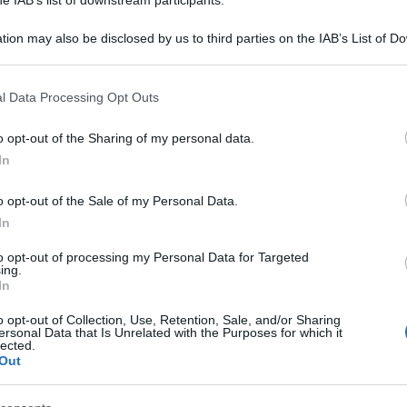
tion may also be disclosed by us to third parties on the IAB’s List of 
 that may further disclose it to other third parties.
 that this website/app uses one or more Google services and may gath
l Data Processing Opt Outs
including but not limited to your visit or usage behaviour. You may click 
 to Google and its third-party tags to use your data for below specifi
o opt-out of the Sharing of my personal data.
ogle consent section.
In
osep Borrell ha denunciato mercoledì i
o opt-out of the Sale of my Personal Data.
ri israeliani che hanno invitato i palestinesi a
In
to opt-out of processing my Personal Data for Targeted
ing.
oni incendiarie e irresponsabili dei ministri
In
 insultano la popolazione palestinese di Gaza e
o opt-out of Collection, Use, Retention, Sale, and/or Sharing
ersonal Data that Is Unrelated with the Purposes for which it
 ha denunciato Borrell, riferendosi al ministro
lected.
Out
le, Itamar Ben Gvir e al suo lontano – collega di
alel Smotrich