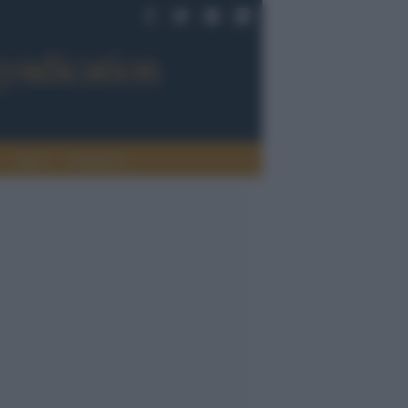
Sport
Tendenze