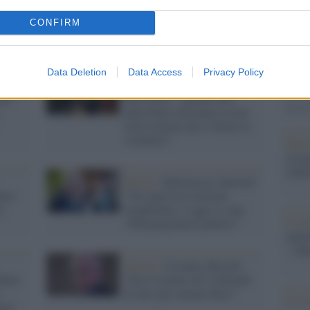
Il Se
CONFIRM
barch
dall'e
tentat
Data Deletion
Data Access
Privacy Policy
servil
e
Bruxelles /
Borrell (Ue)
europ
ati
durissimo: "Quanti altri
dei m
palestinesi dovranno essere
uccisi prima che si fermi la
violenza?"
Pales
asseg
rudi
Minsk /
Bielorussia, Borrell:
nere
"Tre anni fa le elezioni
a
fraudolente, a oggi ci sono
L'eve
1500 prigionieri politici"
natu
– Ope
Guerra /
Ucraina, Borrell:
utin:
"Ecco il piano da 2 miliardi
di euro per armare Kiev"
Il ri
ano"