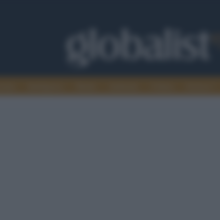
omia
Intelligence
Media
Ambiente
Cultura
Scienza