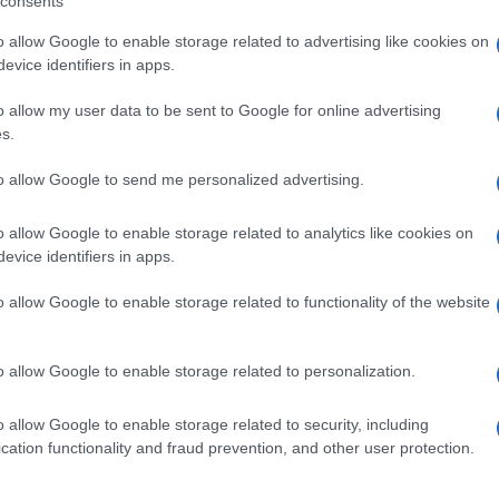
consents
o allow Google to enable storage related to advertising like cookies on
evice identifiers in apps.
o allow my user data to be sent to Google for online advertising
pp
s.
Ulti
to allow Google to send me personalized advertising.
Trump assegna il primo contratto per un rudimentale
o allow Google to enable storage related to analytics like cookies on
evice identifiers in apps.
o allow Google to enable storage related to functionality of the website
o allow Google to enable storage related to personalization.
o allow Google to enable storage related to security, including
L'int
cation functionality and fraud prevention, and other user protection.
Gaza:
solle