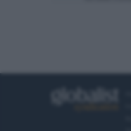
Ch
Co
Fa
Tw