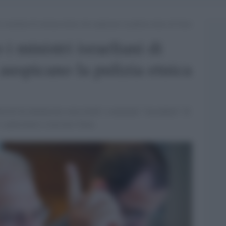
i israeliani di estrema destra che auspicano la pulizia etnica di Gaza
i ministri israeliani di
auspicano la pulizia etnica
orrell ha denunciato mercoledì i commenti “incendiati” di
i palestinesi a lasciare Gaza.