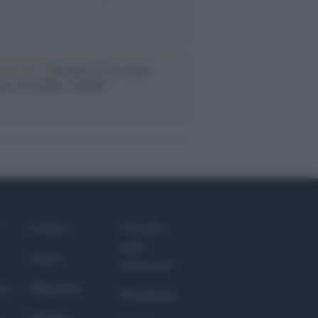
iversario /
90 anni di Yves Saint
nt, tra moda e scandali
Culture
Giornale
dello
Salute
Spettacolo
Megachip
nce
Wondernet
GiULia