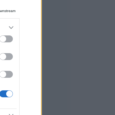
Downstream
er and store
to grant or
ed purposes