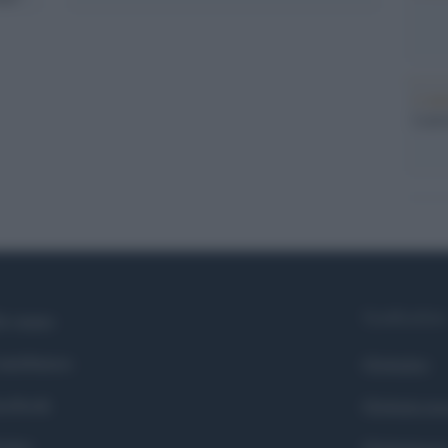
L'ann
Laure
Syndication
i siamo
ntributors
Globalist
cebook
Globalscie
itter
Globalsport