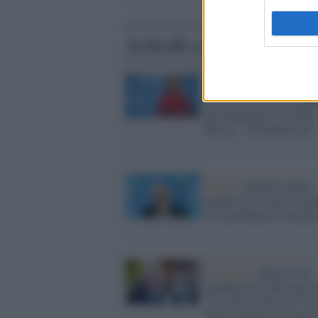
Articoli correlati
Cremlino /
Borrell vuol
usare i beni russi congel
per finanziare l'Ucraina,
Mosca: "È banditismo"
Toledo /
Borrell spiega
perché la Ue deve soste
la controffensiva ucrain
Bruxelles /
Borrell sul
mandato di cattura per P
"Se entra in uno dei 130
Paesi membri, lo arrest