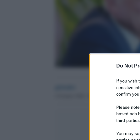
Do Not Pr
If you wish 
globalist
sensitive in
confirm your
4 Gennaio 2024 - 00.37
Please note
based ads b
third parties
You may sepa
parties on t