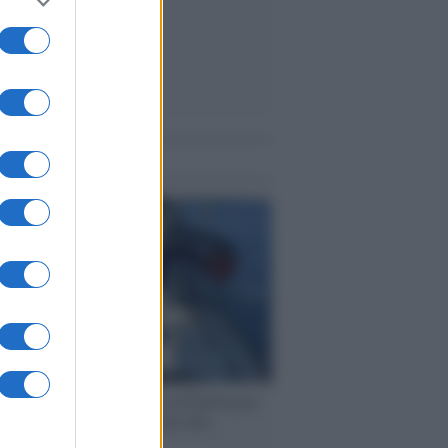
me notizie
ervista /
Marco Croatti e la Flottilla per
 le nostre vele gonfie grazie alla
vazione popolare