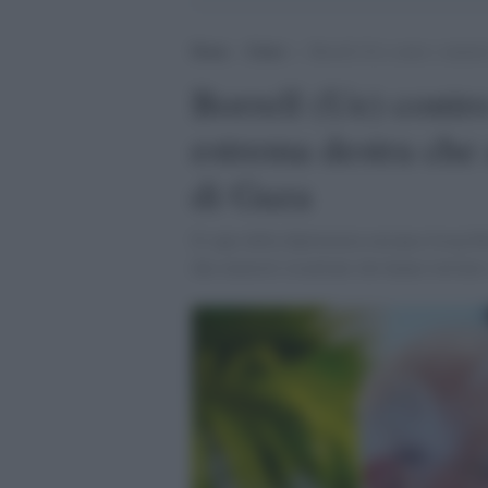
Home
>
Esteri
>
Borrell (Ue) contro i ministr
Borrell (Ue) contro 
estrema destra che 
di Gaza
Il capo della diplomazia europea Josep B
due ministri israeliani che hanno invitato 