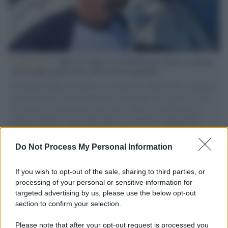
L'intervista /
Marco Croatti e la Flottilla per Gaza: le nostre
vele gonfie grazie alla sollevazione popolare
Il Senatore M5S racconta la sua esperienza sulle barche cariche di
aiuti umanitari assalite dall'esercito israeliano. Una guerra atroce,
il tentativo di disumanizzazione delle vittime, il servilismo del
governo italiano e degli altri europei, il ritorno al colonialismo.
L'importanza dei movimenti.
Do Not Process My Personal Information
Musica /
Al maestro Francesco Guccini
If you wish to opt-out of the sale, sharing to third parties, or
processing of your personal or sensitive information for
targeted advertising by us, please use the below opt-out
section to confirm your selection.
Il ricordo /
Quando Guccini raccontava le "Cronache
epafaniche": l'intervista all'artista che si definiva un
Please note that after your opt-out request is processed you