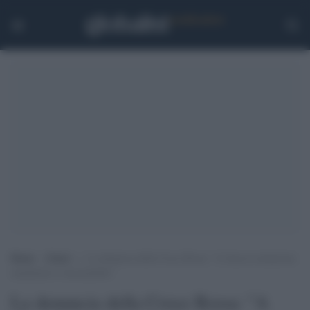
Home
>
Esteri
>
La denuncia della Croce Rossa: “A Gaza la situazione
umanitaria è insostenibile”
La denuncia della Croce Rossa: "A