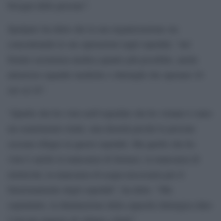
bisogni delle persone”.
Spoljaric ha detto che la sua organizzazione sta
concentrando le sue operazioni sugli ospedali, “nel
fornire assistenza medica quanto più possibile, anche
attraverso squadre mediche e chirurghi che operano 24
ore su 24”.
“Quello che ho visto nell’ospedale che ho visitato è stato
un esaurimento totale, una densità perché le persone
cercano rifugio in questi ospedali. Ma quello che ho
visto è anche la mancanza di farmaci, la mancanza di
elettricità, la mancanza di acqua necessaria per il
funzionamento degli ospedali”, ha detto. “Ma
soprattutto, la diminuzione della capacità chirurgica dato
l’elevato numero di vittime e feriti”.