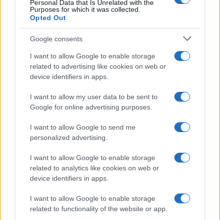
Personal Data that Is Unrelated with the
Purposes for which it was collected.
Opted Out
Syndication
Culture
Google consents
Salute
Globalist
I want to allow Google to enable storage
related to advertising like cookies on web or
Megachip
Globalscience
device identifiers in apps.
GiULia
Globalsport
I want to allow my user data to be sent to
Google for online advertising purposes.
Prima Pagina
I want to allow Google to send me
personalized advertising.
Giornale dello
Chi siamo
I want to allow Google to enable storage
Spettacolo
related to analytics like cookies on web or
Contributors
device identifiers in apps.
Wondernet
Facebook
I want to allow Google to enable storage
Giuliana Sgrena
related to functionality of the website or app.
Twitter