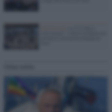
Guerra di Gaza /
La Croce Rossa
critica Israele: "L'attacco di Hamas non
giustifica la distruzione illimitata di
Gaza"
Ultime notizie