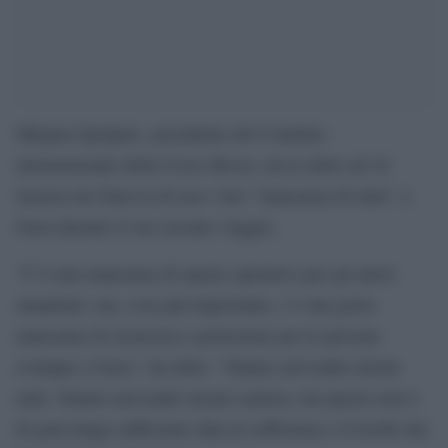
Mirjana Spoljaric, presidente del Comitato
internazionale della Croce Rossa, aveva detto ad Al
Jazeera da Ginevra di aver visto “mancanza di tutto” a
Gaza durante il suo recente viaggio.
“C’è una mancanza di spazio operativo per gli attori
umanitari, ma, cosa più importante, c’è una grave
mancanza di sicurezza e protezione per le persone
ovunque a Gaza”, ha detto. “Stanno arrivando alcuni
aiuti. Stanno arrivando alcuni camion, ma questo non è
di gran lunga sufficiente data la sofferenza e il livello dei