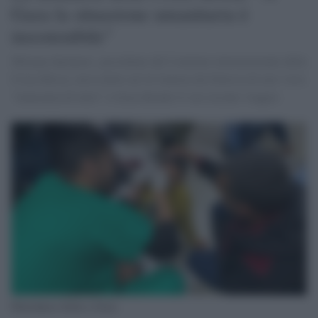
Gaza la situazione umanitaria è
insostenibile"
Mirjana Spoljaric, presidente del Comitato internazionale della
Croce Rossa, aveva detto ad Al Jazeera da Ginevra di aver visto
“mancanza di tutto” a Gaza durante il suo recente viaggio.
Palestinese ferito a Gaza