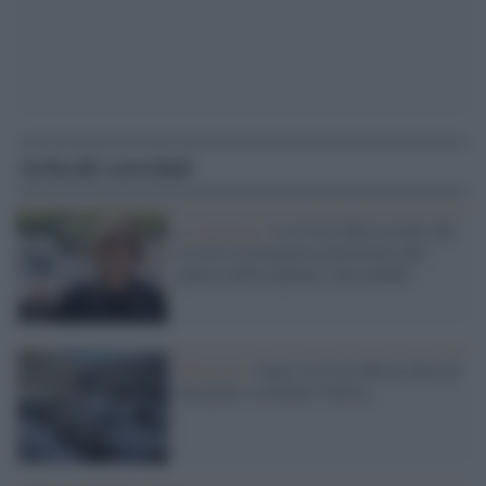
Articoli correlati
La denuncia /
La Croce Rossa teme che
la crisi in Iran possa provocare una
guerra nella regione e nel mondo
Palestina /
Gaza, la Croce Rossa dice di
non poter sostituire Unrwa