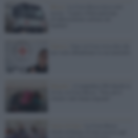
Mosca /
La Croce Rossa russa sotto
accusa: "Legata a Putin partecipa
all'addestramento militare dei
bambini"
Ginevra /
Gaza, la Croce rossa dice che
non vuole abbandonare la sua neutralità
Migranti /
A Lampedusa 500 sbarchi in
24 ore, la Croce Rossa: "Non cali il
silenzio sulle donne migranti"
Guerra di Gaza /
La Croce Rossa
chiede ad Hamas di avere accesso agli
ostaggi nella Striscia di Gaza