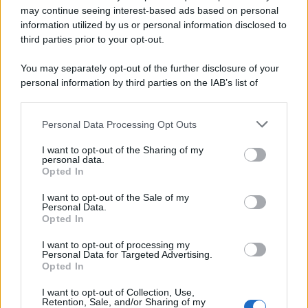
'narratore'
may continue seeing interest-based ads based on personal
information utilized by us or personal information disclosed to
third parties prior to your opt-out.
Lo studio /
Disinformazione russa e destra: anche la
You may separately opt-out of the further disclosure of your
macchina propagandistica di Putin dietro la crisi di Ceuta
personal information by third parties on the IAB’s list of
downstream participants.
Personal Data Processing Opt Outs
This information may also be disclosed by us to third parties
Tendenze /
Sale il numero degli acquisti online in Europa e
on the IAB’s List of Downstream Participants that may further
I want to opt-out of the Sharing of my
aumentano le vendite di articoli second hand
disclose it to other third parties.
personal data.
Opted In
Please note that this website/app uses one or more Google
services and may gather and store information including but
I want to opt-out of the Sale of my
Personal Data.
not limited to your visit or usage behaviour. You may click to
Opted In
grant or deny consent to Google and its third-party tags to
use your data for below specified purposes in below Google
I want to opt-out of processing my
consent section.
Personal Data for Targeted Advertising.
Opted In
I want to opt-out of Collection, Use,
Retention, Sale, and/or Sharing of my