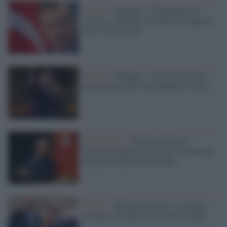
Turchia /
Erdogan: "Netanyahu è al
collasso, potrebbe arrendersi e pagherà
per i suoi crimini"
Turchia /
Erdogan: "Gaza non diventi
guerra regionale coinvolgendo la Siria"
Repressione /
Turchia, Erdogan
cancella il partito dei curdi: la denuncia
di quattro parlamentari dem
Turchia /
Erdogan chiede il 'sostegno'
di Putin e Iran per massacrare i curdi