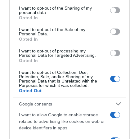
Tendenze /
Sale il numero degli acquisti online in Europa e
on the IAB’s List of Downstream Participants that may further
I want to opt-out of the Sharing of my
aumentano le vendite di articoli second hand
disclose it to other third parties.
personal data.
Opted In
Please note that this website/app uses one or more Google
services and may gather and store information including but
I want to opt-out of the Sale of my
Personal Data.
not limited to your visit or usage behaviour. You may click to
Opted In
grant or deny consent to Google and its third-party tags to
use your data for below specified purposes in below Google
I want to opt-out of processing my
consent section.
Personal Data for Targeted Advertising.
Opted In
I want to opt-out of Collection, Use,
Retention, Sale, and/or Sharing of my
Personal Data that Is Unrelated with the
Purposes for which it was collected.
Opted Out
Syndication
Culture
Google consents
Salute
Globalist
I want to allow Google to enable storage
related to advertising like cookies on web or
Megachip
Globalscience
device identifiers in apps.