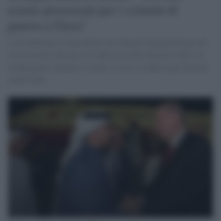
essere processati per i crimini di
guerra a Gaza"
Lo ha affermato il presidente turco Recep Tayyip Erdogan nel
suo intervento durante la Conferenza delle Nazioni Unite sui
cambiamenti climatici, Cop28, in corso a Dubai negli Emirati
Arabi Uniti.