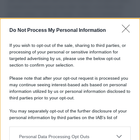
il tentativo di disumanizzazione delle vittime, il servilismo del
governo italiano e degli altri europei, il ritorno al colonialismo.
L'importanza dei movimenti.
Do Not Process My Personal Information
Musica /
Al maestro Francesco Guccini
If you wish to opt-out of the sale, sharing to third parties, or
processing of your personal or sensitive information for
targeted advertising by us, please use the below opt-out
section to confirm your selection.
Il ricordo /
Quando Guccini raccontava le "Cronache
epafaniche": l'intervista all'artista che si definiva un
Please note that after your opt-out request is processed you
'narratore'
may continue seeing interest-based ads based on personal
information utilized by us or personal information disclosed to
third parties prior to your opt-out.
Lo studio /
Disinformazione russa e destra: anche la
You may separately opt-out of the further disclosure of your
macchina propagandistica di Putin dietro la crisi di Ceuta
personal information by third parties on the IAB’s list of
downstream participants.
Personal Data Processing Opt Outs
This information may also be disclosed by us to third parties