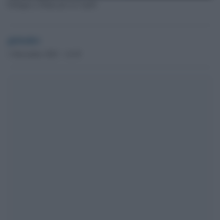
Erdogan a Dunai per la Cop28
globalist
1 Dicembre 2023 - 14.39