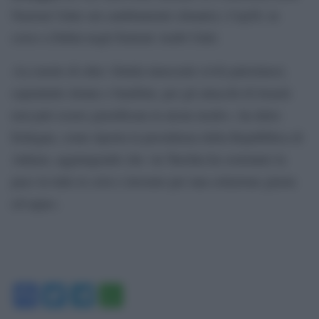
Nazioni Unite sui cambiamenti climatici, Cop28, in
corso a Dubai negli Emirati Arabi Uniti.
«La morte di oltre 16mila innocenti civili palestinesi,
soprattutto donne e bambini, per gli attacchi di Israele
non può essere giustificata in alcun modo», ha detto
Erdogan, come riporta la presidenza della Repubblica di
Ankara, aggiungendo che «la Turchia ha sostenuto la
pace in tutte le crisi e lavorato per una soluzione giusta
ed equa».
Facebook
Twitter
Telegram
WhatsApp