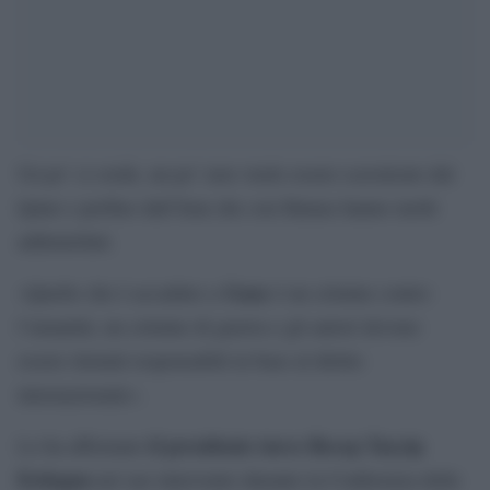
Un po’ ci crede, un po’ non vuole essere scavalcato dal
Qatar e perfino dall’Iran che con Hamas hanno molti
addentellati.
Gaza
«Quello che è accaduto a
è un crimine contro
l’umanità, un crimine di guerra e gli autori devono
essere ritenuti responsabili in base al diritto
internazionale».
il presidente turco Recep Tayyip
Lo ha affermato
Erdogan
nel suo intervento durante la Conferenza delle