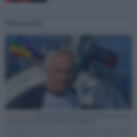
Ultime notizie
L'intervista /
Marco Croatti e la Flottilla per Gaza: le nostre
vele gonfie grazie alla sollevazione popolare
Il Senatore M5S racconta la sua esperienza sulle barche cariche di
aiuti umanitari assalite dall'esercito israeliano. Una guerra atroce,