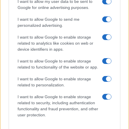
GiULia
Globalsport
I want to allow my user data to be sent to
Google for online advertising purposes.
Prima Pagina
I want to allow Google to send me
personalized advertising.
Giornale dello
Chi siamo
I want to allow Google to enable storage
Spettacolo
related to analytics like cookies on web or
Contributors
device identifiers in apps.
Wondernet
Facebook
I want to allow Google to enable storage
Giuliana Sgrena
related to functionality of the website or app.
Twitter
I want to allow Google to enable storage
Google News
related to personalization.
Mastodon
I want to allow Google to enable storage
related to security, including authentication
Cookie Policy
functionality and fraud prevention, and other
user protection.
Preferenze Privacy