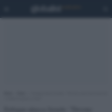
Home
>
Esteri
>
Erdogan attacca Israele: “Devono essere processati per
i crimini di guerra a Gaza”
Erdogan attacca Israele: "Devono