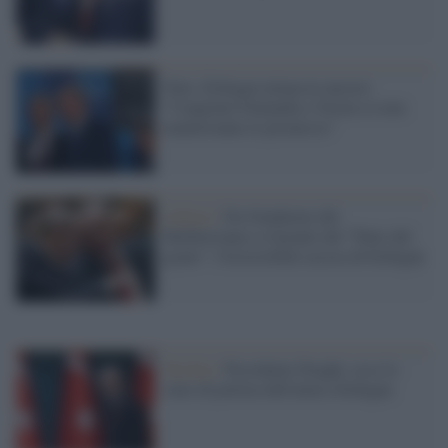
Nato, Erdogan minaccia ancora:
"Congelate Finlandia e Svezia se non
manterranno le promesse"
Ankara /
Da Gendarme del
Mediterraneo a Garante del "Patto del
grano": l'irresistibile ascesa di Erdogan
Turchia /
Presidente Draghi, ecco lo
stato di polizia dell'amico Erdogan