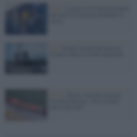
Fame /
La guerra in Ucraina provocherà
due anni di insicurezza alimentare in
Africa
Onu /
Perché l'accordo del grano tra
Ucraina e Russia è molto importante
Mosca /
Russia, l'accordo sul grano
non sarà rinnovato: "Non c'è alcun
motivo per farlo"