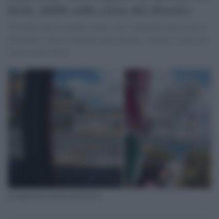
feriti, dubbi sulle cause del disastro
Un'esplosione ha travolto alcuni silos contenenti gran al porto
di Derince, zona occidentale della Turchia. Almeno 12 persone
sono rimaste ferite.
L'esplosione al porto di Derince