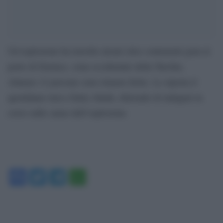
Un’esplosione ha travolto alcuni silos contenenti gran al
porto di Derince, zona occidentale della Turchia.
Almeno 12 persone sono rimaste ferite. Lo riporta il
quotidiano turco Daily Sabah, riferendo di indagini in
corso sulle cause dell’esplosione.
Facebook
Twitter
Telegram
WhatsApp