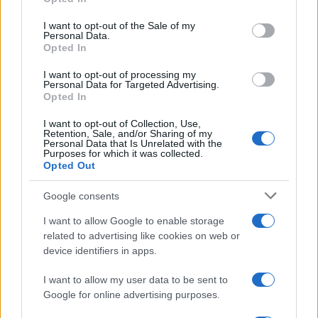
Please note that this website/app uses one or more Google
services and may gather and store information including but
I want to opt-out of the Sale of my
Personal Data.
not limited to your visit or usage behaviour. You may click to
Opted In
grant or deny consent to Google and its third-party tags to
use your data for below specified purposes in below Google
I want to opt-out of processing my
consent section.
Personal Data for Targeted Advertising.
Opted In
I want to opt-out of Collection, Use,
Retention, Sale, and/or Sharing of my
Personal Data that Is Unrelated with the
Purposes for which it was collected.
Opted Out
Syndication
Culture
Google consents
Salute
Globalist
I want to allow Google to enable storage
related to advertising like cookies on web or
Megachip
Globalscience
device identifiers in apps.
GiULia
Globalsport
I want to allow my user data to be sent to
Google for online advertising purposes.
Prima Pagina