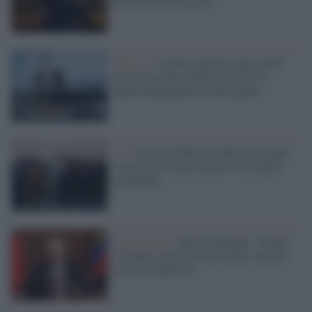
dell'accordo del grano
Guerra /
Ucraina, partito cargo civile
carico di grano: nella notte i russi
hanno danneggiato alcuni granai
Ue /
Perché l'offerta di Mosca di grano
sottocosto ai paesi poveri è un regalo
avvelenato
Diplomazia /
Putin a Erdogan: "Pronti
a tornare all'accordo del grano ma alle
nostre condizioni"