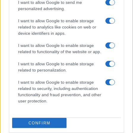
I want to allow Google to send me
personalized advertising.
Giornale dello
Chi siamo
I want to allow Google to enable storage
Spettacolo
related to analytics like cookies on web or
Contributors
device identifiers in apps.
Wondernet
Facebook
I want to allow Google to enable storage
Giuliana Sgrena
related to functionality of the website or app.
Twitter
I want to allow Google to enable storage
Google News
related to personalization.
Mastodon
I want to allow Google to enable storage
related to security, including authentication
Cookie Policy
functionality and fraud prevention, and other
user protection.
Preferenze Privacy
CONFIRM