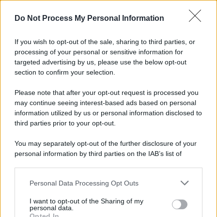
L'importanza dei movimenti.
Do Not Process My Personal Information
L'album /
"Timeless", il nuovo album postumo di Prince
racconta quattro decenni di creatività
If you wish to opt-out of the sale, sharing to third parties, or
processing of your personal or sensitive information for
targeted advertising by us, please use the below opt-out
section to confirm your selection.
Mondiale 2030: espansione, stadi del futuro e le sfide FIFA
Please note that after your opt-out request is processed you
may continue seeing interest-based ads based on personal
information utilized by us or personal information disclosed to
third parties prior to your opt-out.
L'inaugurazione /
Cuneo inaugura Esseci: il nuovo polo
You may separately opt-out of the further disclosure of your
culturale nell’ex ospedale di Santa Croce
personal information by third parties on the IAB’s list of
downstream participants.
Personal Data Processing Opt Outs
This information may also be disclosed by us to third parties
Musica /
Love Sensation, il primo duetto di Madonna e Kylie
on the IAB’s List of Downstream Participants that may further
I want to opt-out of the Sharing of my
Minogue
disclose it to other third parties.
personal data.
Opted In