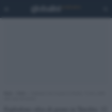
Home
>
Esteri
>
Esplodono silos di grano in Turchia: 12 feriti, dubbi
sulle cause del disastro
Esplodono silos di grano in Turchia: 12