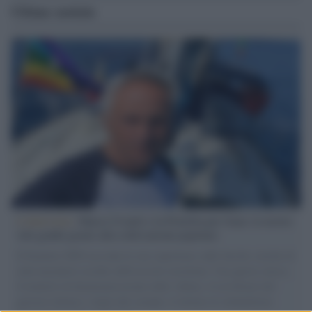
Ultime notizie
L'intervista /
Marco Croatti e la Flottilla per Gaza: le nostre
vele gonfie grazie alla sollevazione popolare
Il Senatore M5S racconta la sua esperienza sulle barche cariche di
aiuti umanitari assalite dall'esercito israeliano. Una guerra atroce,
il tentativo di disumanizzazione delle vittime, il servilismo del
governo italiano e degli altri europei, il ritorno al colonialismo.