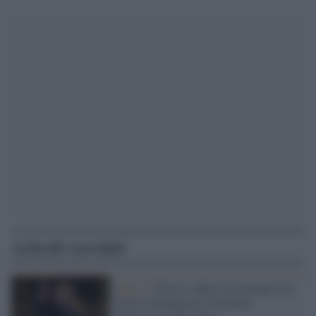
Articoli correlati
Mosca /
Presto a Shoci un incontro tra
Putin e Erdogan per discutere