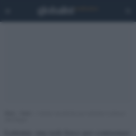
Home
>
Esteri
>
Lettonia: una task force per contrastare la minaccia
della Wagner
Lettonia: una task force per contrastare