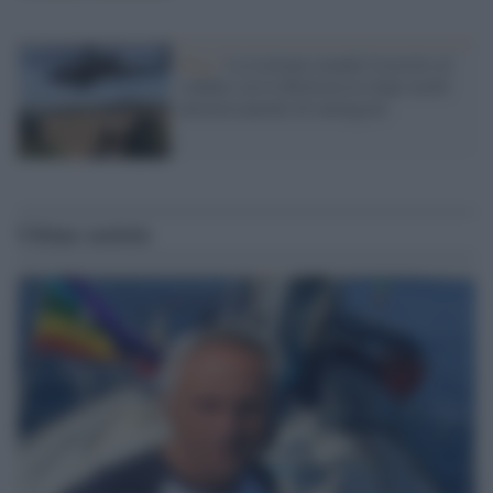
Riga /
La Lettonia manda l'esercito al
confine con la Bielorussia dopo molti
attraversamenti di immigrati
Ultime notizie