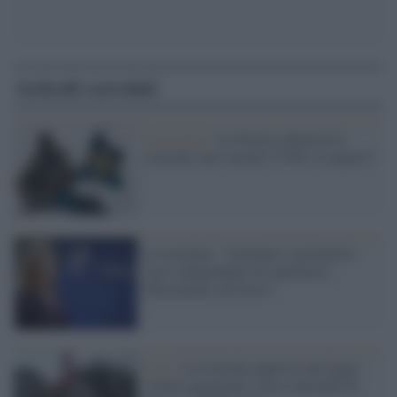
Articoli correlati
Stoccolma /
La Svezia schiererà in
Lettonia carri armati CV90 e Leopard 2
La Lettonia: "Aiutiamo i giornalisti
russi indipendenti di esprimersi
liberamente all'estero"
Riga /
La Lettonia approva una legge:
vietato gareggiare con le nazionali di