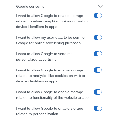
Syndication
Culture
Google consents
Salute
Globalist
I want to allow Google to enable storage
related to advertising like cookies on web or
Megachip
Globalscience
device identifiers in apps.
GiULia
Globalsport
I want to allow my user data to be sent to
Google for online advertising purposes.
Prima Pagina
I want to allow Google to send me
personalized advertising.
Giornale dello
Chi siamo
I want to allow Google to enable storage
Spettacolo
related to analytics like cookies on web or
Contributors
device identifiers in apps.
Wondernet
Facebook
I want to allow Google to enable storage
Giuliana Sgrena
related to functionality of the website or app.
Twitter
I want to allow Google to enable storage
Google News
related to personalization.