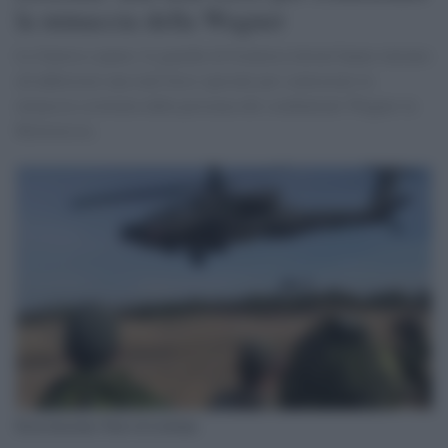
la minaccia della Wagner
Le Guerra e paura: le guardie di frontiera lettoni hanno iniziato
ad addestrare una task force speciale per contrastare la
minaccia costituita dalla presenza dei combattenti Wagner in
Bielorussia.
Esercitazione Nato in Lettonia