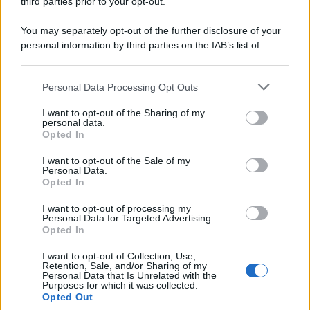
third parties prior to your opt-out.
Tel Aviv /
Netanyahu si smarca da Trump: "Israele farà tutto
You may separately opt-out of the further disclosure of your
quello che è necessario per la sua sicurezza"
personal information by third parties on the IAB’s list of
downstream participants.
Personal Data Processing Opt Outs
This information may also be disclosed by us to third parties
La riflessione /
Pace, disarmo e Ucraina: il centrosinistra
on the IAB’s List of Downstream Participants that may further
I want to opt-out of the Sharing of my
non trasformi il riarmo europeo in una battaglia interna per
disclose it to other third parties.
personal data.
le primarie
Opted In
Please note that this website/app uses one or more Google
services and may gather and store information including but
I want to opt-out of the Sale of my
Personal Data.
not limited to your visit or usage behaviour. You may click to
Opted In
grant or deny consent to Google and its third-party tags to
use your data for below specified purposes in below Google
I want to opt-out of processing my
consent section.
Personal Data for Targeted Advertising.
Opted In
I want to opt-out of Collection, Use,
Retention, Sale, and/or Sharing of my
Personal Data that Is Unrelated with the
Purposes for which it was collected.
Opted Out