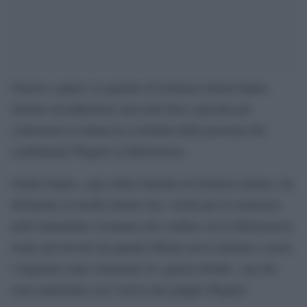
Guerra e paura: le guardie di frontiera lettoni hanno
iniziato ad addestrare una task force speciale per
contrastare la minaccia costituita dalla presenza dei
combattenti Wagner in Bielorussia.
Guntis Pujats, capo della Guardia di frontiera lettone, ha
dichiarato ai media lettoni che i rischi per la sicurezza
nelle immediate vicinanze del confine con la Bielorussia
erano già elevati da quando Minsk aveva iniziato a usare
i migranti come strumento di «guerra ibrida», ma che
sono aumentati con l’arrivo del gruppo Wagner.