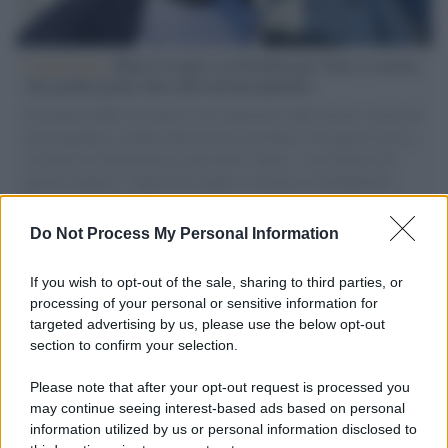
L'intervista /
Marco Croatti e la Flottilla per Gaza: le nostre
vele gonfie grazie alla sollevazione popolare
Il Senatore M5S racconta la sua esperienza sulle barche cariche di
aiuti umanitari assalite dall'esercito israeliano. Una guerra atroce,
il tentativo di disumanizzazione delle vittime, il servilismo del
governo italiano e degli altri europei, il ritorno al colonialismo.
L'importanza dei movimenti.
Do Not Process My Personal Information
Perché i centri di intrattenimento per famiglie investono in
attrazioni ad alta tecnologia
If you wish to opt-out of the sale, sharing to third parties, or
processing of your personal or sensitive information for
targeted advertising by us, please use the below opt-out
section to confirm your selection.
Il conflitto /
La mafia russa e l'arma del caos
Please note that after your opt-out request is processed you
may continue seeing interest-based ads based on personal
information utilized by us or personal information disclosed to