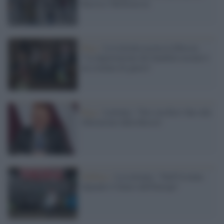
Russia e Bielorussia
Riga /
La Lettonia accusa la Russia:
"La deportazione dei bambini ucraini è
un crimine di guerra"
Riga /
Lettonia: "Noi con Kiev fino alla
liberazione dalla Russia´
Dublino /
La Lettonia: "Dall'Ucraina
dipende il futuro dell'Europa"