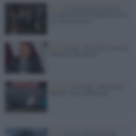
Riga /
La Lettonia accusa la Russia:
"La deportazione dei bambini ucraini è
un crimine di guerra"
Riga /
Lettonia: "Noi con Kiev fino alla
liberazione dalla Russia´
Dublino /
La Lettonia: "Dall'Ucraina
dipende il futuro dell'Europa"
Riga /
Lettonia: una task force per