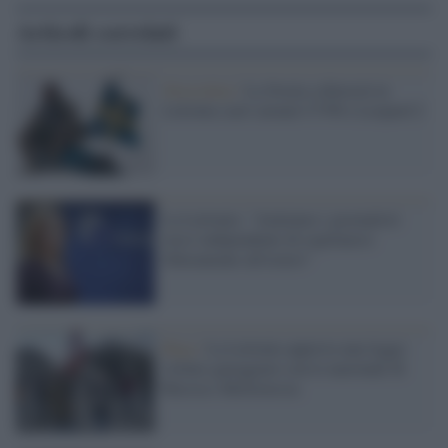
Articoli correlati
Stoccolma /
La Svezia schiererà in
Lettonia carri armati CV90 e Leopard 2
La Lettonia: "Aiutiamo i giornalisti
russi indipendenti di esprimersi
liberamente all'estero"
Riga /
La Lettonia approva una legge:
vietato gareggiare con le nazionali di
Russia e Bielorussia