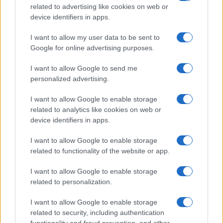
related to advertising like cookies on web or
Megachip
Globalscience
device identifiers in apps.
GiULia
Globalsport
I want to allow my user data to be sent to
Google for online advertising purposes.
Prima Pagina
I want to allow Google to send me
personalized advertising.
Giornale dello
Chi siamo
I want to allow Google to enable storage
Spettacolo
related to analytics like cookies on web or
Contributors
device identifiers in apps.
Wondernet
Facebook
I want to allow Google to enable storage
Giuliana Sgrena
related to functionality of the website or app.
Twitter
I want to allow Google to enable storage
Google News
related to personalization.
Mastodon
I want to allow Google to enable storage
related to security, including authentication
Cookie Policy