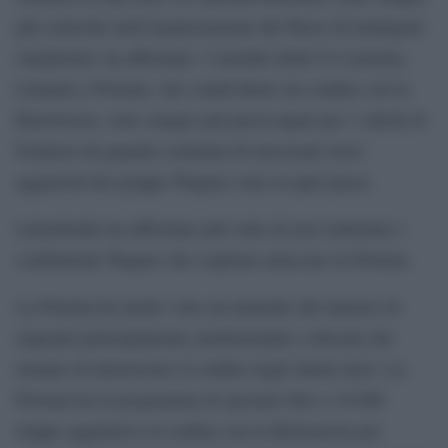
più coinvolte nell’organizzazione del flusso di immigrati
clandestini, ha affermato. I membri della Ue Lettonia,
Lituania e Polonia, che condividono un confine con la
Bielorussia, sono sempre più preoccupati per i valichi di
frontiera da quando centinaia di mercenari russi
agguerriti del gruppo Wagner sono in quel paese.
Lukashenko ha affermato più volte di aver trattenuto i
combattenti Wagner che vogliono attaccare la Polonia.
La Polonia ha anche visto un aumento del numero di
migranti principalmente mediorientali e africani che
tentano di attraversare il confine negli ultimi mesi. La
Polonia ha in programma di spostare fino a 10.000
truppe aggiuntive al confine con la Bielorussia per