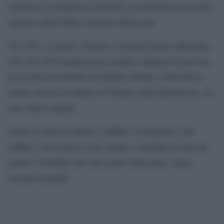
sostenere la Guardia di frontiera, ha dichiarato giovedì il
ministro della Difesa Mariusz Blaszczak.
Nel 2021, Lettonia, Polonia e Lituania hanno affrontato
una crisi dell’immigrazione quando migliaia di persone,
per lo più provenienti dal Medio Oriente e dall’Africa,
hanno cercato di entrare in Polonia dalla Bielorussia, ma
sono state respinte.
Come al solito in questo conflitto ci rimettono i più
indifesi, ossia poveri cristi, donne e bambini in fuga da
guerre e brutalità che sono usati come arma, senza
nessuna umanità.