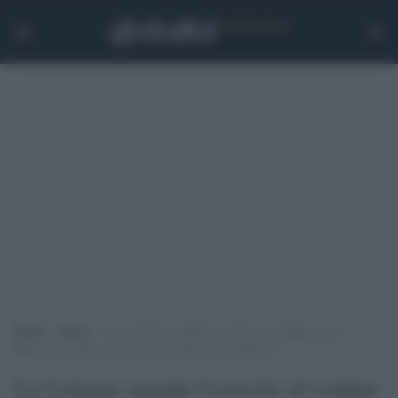
Home
>
Esteri
>
La Lettonia manda l’esercito al confine con la
Bielorussia dopo molti attraversamenti di immigrati
La Lettonia manda l'esercito al confine