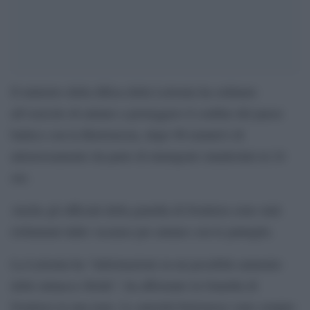
Il ministro della difesa della Lettonia ha ordinato
all’esercito di aiutare a proteggere il confine del paese
baltico con la Bielorussia, dopo 96 tentativi di
attraversamento da parte di immigrati clandestini in 24
ore.
Anche gli ufficiali della guardia di frontiera sono stati
richiamati dalle vacanze per aiutare con le pattuglie.
La Lettonia ha “informazioni su un possibile aumento
delle minacce ibride”, ha affermato la Guardia di
frontiera in una nota. Le autorità bielorusse sono sempre