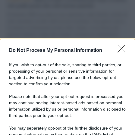
vele gonfie grazie alla sollevazione popolare
Il Senatore M5S racconta la sua esperienza sulle barche cariche di
aiuti umanitari assalite dall'esercito israeliano. Una guerra atroce,
il tentativo di disumanizzazione delle vittime, il servilismo del
governo italiano e degli altri europei, il ritorno al colonialismo.
L'importanza dei movimenti.
Do Not Process My Personal Information
Palestina /
Il Board of Peace di Trump assegna il primo
contratto per un rudimentale avamposto militare a Gaza
If you wish to opt-out of the sale, sharing to third parties, or
processing of your personal or sensitive information for
targeted advertising by us, please use the below opt-out
section to confirm your selection.
L'evento /
La Sila diventa un palcoscenico naturale: nasce “A
Farla Amare Comincia Tu – Opera Sila”
Please note that after your opt-out request is processed you
may continue seeing interest-based ads based on personal
information utilized by us or personal information disclosed to
third parties prior to your opt-out.
Il ricordo /
Le radici di Francesco Guccini
You may separately opt-out of the further disclosure of your
personal information by third parties on the IAB’s list of