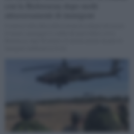
con la Bielorussia dopo molti
attraversamenti di immigrati
Il ministro della difesa della Lettonia ha ordinato all'esercito
di aiutare a proteggere il confine del paese baltico con la
Bielorussia, dopo 96 tentativi di attraversamento da parte di
immigrati clandestini in 24 ore.