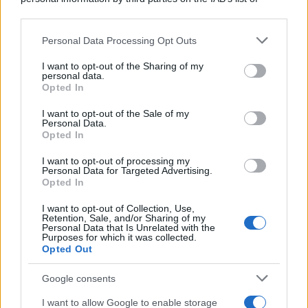
downstream participants.
Personal Data Processing Opt Outs
This information may also be disclosed by us to third parties
L'anniversario /
90 anni di Yves Saint Laurent, tra moda e
on the IAB’s List of Downstream Participants that may further
I want to opt-out of the Sharing of my
scandali
disclose it to other third parties.
personal data.
Opted In
Please note that this website/app uses one or more Google
services and may gather and store information including but
I want to opt-out of the Sale of my
Personal Data.
not limited to your visit or usage behaviour. You may click to
Opted In
grant or deny consent to Google and its third-party tags to
use your data for below specified purposes in below Google
I want to opt-out of processing my
consent section.
Personal Data for Targeted Advertising.
Opted In
I want to opt-out of Collection, Use,
Retention, Sale, and/or Sharing of my
Personal Data that Is Unrelated with the
Purposes for which it was collected.
Opted Out
Syndication
Culture
Google consents
Salute
Globalist
I want to allow Google to enable storage