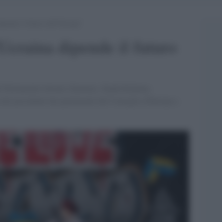
ipende il futuro dell’Europa”
Ucraina dipende il futuro
el Parlamento lettone (Saeima), Zanda Kalnina-
 dei presidenti dei parlamenti del Consiglio d'Europa a