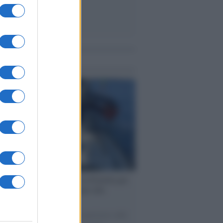
me notizie
ervista /
Marco Croatti e la Flottilla per
 le nostre vele gonfie grazie alla
vazione popolare
natore M5S racconta la sua esperienza sulle