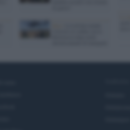
ia e
bambini ucraini è un crimine
di guerra"
Lo st
anche
on
Riga /
La Lettonia manda
dietr
ne
l'esercito al confine con la
Bielorussia dopo molti
attraversamenti di immigrati
Syndication
i siamo
ntributors
Globalist
cebook
Globalscie
itter
Globalsport