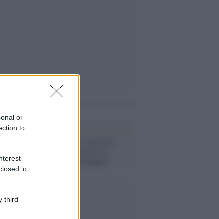
i anche
sonal or
ection to
Riga /
Lettonia: una task
force per contrastare la
nterest-
minaccia della Wagner
closed to
 third