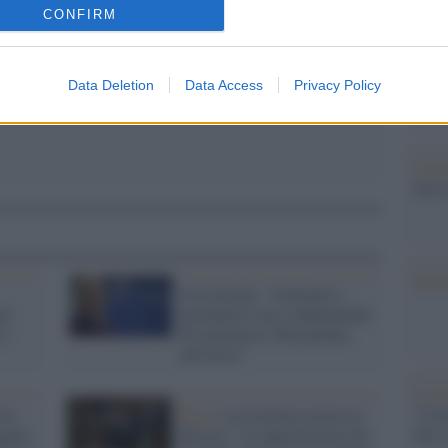
barch
CONFIRM
dall'e
tentat
servil
Data Deletion
Data Access
Privacy Policy
europ
dei m
L'att
Seri
Musi
La Lettonia: "Aiutiamo i
ri
giornalisti russi indipendenti
 2
di esprimersi liberamente
all'estero"
Il ri
"Cron
ova
Riga /
La Lettonia accusa la
che s
giare
Russia: "La deportazione dei