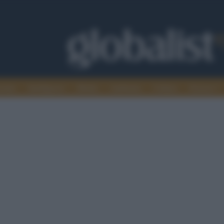
omia
Intelligence
Media
Ambiente
Cultura
Scienza