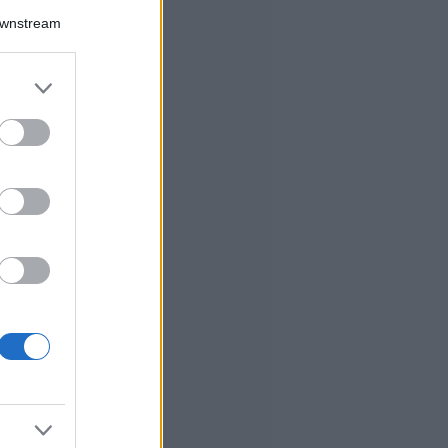
Downstream
er and store
to grant or
ed purposes