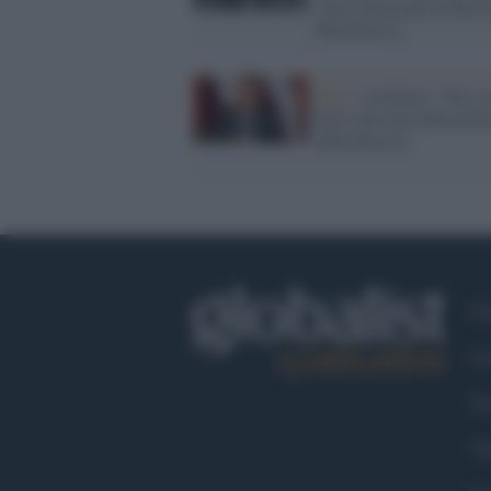
con le nazionali di Russ
Bielorussia
Riga /
Lettonia: "Noi c
Kiev fino alla liberazio
dalla Russia´
Ch
Co
Fa
Tw