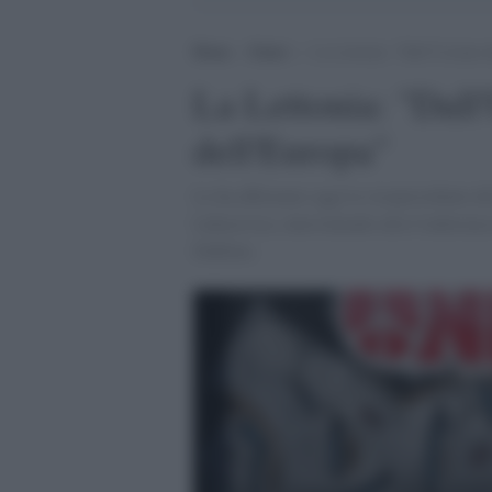
Home
>
Esteri
>
La Lettonia: “Dall’Ucraina d
La Lettonia: "Dall'
dell'Europa"
Lo ha affermato oggi la vicepresidente d
Lukasevica, intervenendo alla Conferenza
Dublino.