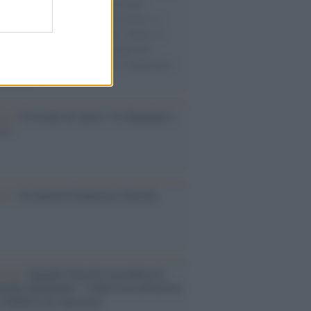
e cariche di aiuti umanitari assalite
sercito israeliano. Una guerra atroce, il
ivo di disumanizzazione delle vittime, il
ismo del governo italiano e degli altri
ei, il ritorno al colonialismo. L'importanza
ovimenti.
esa /
Un estate di calcio: tra Mondiali e
e A
ca /
Al maestro Francesco Guccini
cordo /
Quando Guccini raccontava le
ache epafaniche": l'intervista all'artista
i definiva un 'narratore'