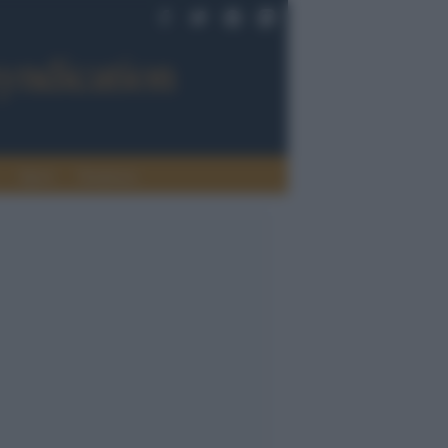
Sport
Tendenze