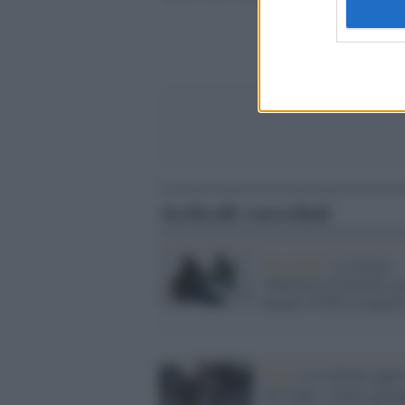
Articoli correlati
Stoccolma /
La Svezia
schiererà in Lettonia car
armati CV90 e Leopard
Riga /
La Lettonia appr
una legge: vietato gareg