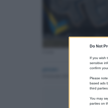
Do Not Pr
Ucraina
If you wish 
sensitive in
globalist
confirm your
29 Settembre 2023 - 00.51
Please note
based ads b
third parties
You may sepa
parties on t