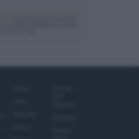
udio /
Disinformazione russa e destra:
 la macchina propagandistica di Putin
o la crisi di Ceuta
Culture
Giornale
dello
Salute
Spettacolo
Megachip
nce
Wondernet
GiULia
Giuliana
Sgrena