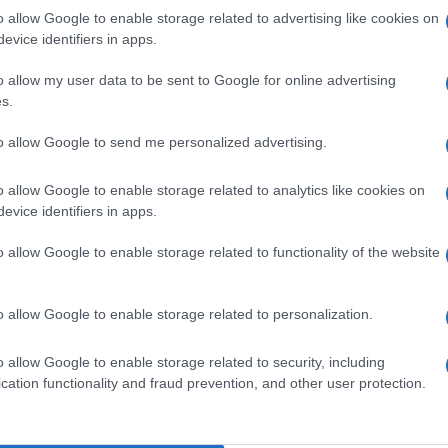
 che la risposta della comunità internazionale
o allow Google to enable storage related to advertising like cookies on
evice identifiers in apps.
ino per gli Stati e l’ordine internazionale basato
o allow my user data to be sent to Google for online advertising
troppo debole, permettendo alla Russia di
s.
Ulti
ressive e brutali per troppo tempo.
to allow Google to send me personalized advertising.
 Russia contro l’Ucraina», ha aggiunto ancora la
o allow Google to enable storage related to analytics like cookies on
 e le nostre azioni sono state chiare, ma il
evice identifiers in apps.
stra determinazione. Sta ancora aspettando la
o allow Google to enable storage related to functionality of the website
a è la continuazione del sostegno militare
ssario».
o allow Google to enable storage related to personalization.
L'int
o allow Google to enable storage related to security, including
Gaza:
cation functionality and fraud prevention, and other user protection.
solle
pp
Il Se