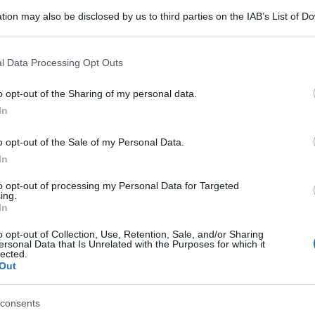
tion may also be disclosed by us to third parties on the IAB’s List of 
 that may further disclose it to other third parties.
 that this website/app uses one or more Google services and may gath
l Data Processing Opt Outs
including but not limited to your visit or usage behaviour. You may click 
 to Google and its third-party tags to use your data for below specifi
o opt-out of the Sharing of my personal data.
ogle consent section.
In
o opt-out of the Sale of my Personal Data.
a non può essere raggiunta senza una vittoria
In
mezzo, dobbiamo continuare a fornire sostegno a
to opt-out of processing my Personal Data for Targeted
ell’Ucraina determinerà il futuro dell’intero
ing.
In
o opt-out of Collection, Use, Retention, Sale, and/or Sharing
ersonal Data that Is Unrelated with the Purposes for which it
dente del Parlamento lettone (Saeima), Zanda
lected.
Out
alla Conferenza dei presidenti dei parlamenti
consents