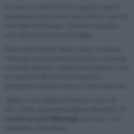
Va notato che l’istituto di fisica è soggetto a sanzioni
internazionali da parte di tutti i paesi dell’UE, degli Stati
Uniti, della Gran Bretagna e di numerosi altri paesi a
Ucraina
causa dell’invasione russa dell’
.
Il rettore dell’università, Dmitry Livanov, ha spiegato:
“Nonostante il grande interesse dei fisici nel comunicare
con Dmitry (Muratov), l’annuncio dell’imminente evento
ha causato una raffica di emozioni negative, e
principalmente da persone esterne al mondo della fisica”.
Muratov è stato insignito del Nobel per la pace nel
2021, assieme alla giornalista filippina Maria Ressa. “È
premio ad Anna Politkovskaja
il
, non il mio”, aveva
commentato a caldo Muratov.