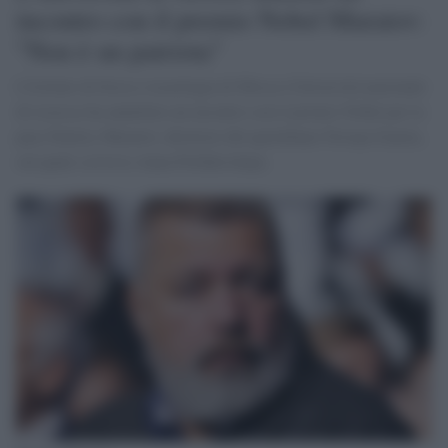
incontro con il premio Nobel Muratov:
"Non è un patriota"
L'Istituto di fisica e tecnologia di Mosca (Università nazionale
di ricerca) ha annullato un incontro con il premio Nobel per la
pace Dmitry Muratov, direttore del quotidiano Novaya Gazeta,
sul quale scriveva Anna Politkovskaya.