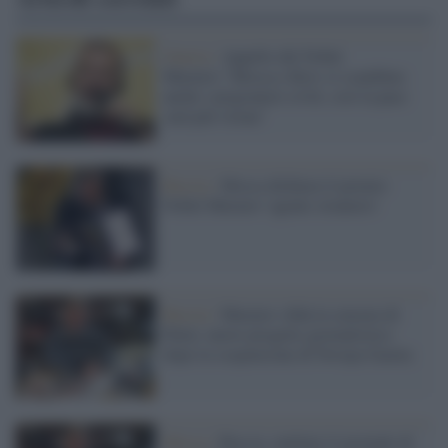
Guerra /
Appello del Nobel
Muratov:"Mosca e Kiev si scambino
anche i prigionieri civili, così la pace
sarà più vicina"
Russia /
Mosca dichiara il premio
Nobel Muratov 'agente straniero'
Russia /
Muratov sfida la censura di
Putin: nuovo progetto giornalistico
dopo la sospensione di Novaya Gazeta
Mosca /
Russia, multato il giornale di