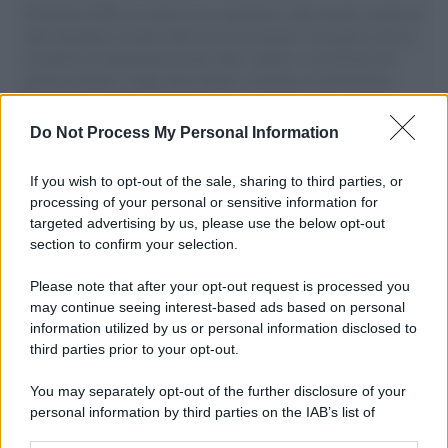
Il Senatore M5S racconta la sua esperienza sulle barche cariche di
aiuti umanitari assalite dall'esercito israeliano. Una guerra atroce,
il tentativo di disumanizzazione delle vittime, il servilismo del
governo italiano e degli altri europei, il ritorno al colonialismo.
L'importanza dei movimenti.
Do Not Process My Personal Information
L'album /
"Timeless", il nuovo album postumo di Prince
racconta quattro decenni di creatività
If you wish to opt-out of the sale, sharing to third parties, or
processing of your personal or sensitive information for
targeted advertising by us, please use the below opt-out
section to confirm your selection.
L'inaugurazione /
Cuneo inaugura Esseci: il nuovo polo
culturale nell’ex ospedale di Santa Croce
Please note that after your opt-out request is processed you
may continue seeing interest-based ads based on personal
information utilized by us or personal information disclosed to
third parties prior to your opt-out.
Musica /
Love Sensation, il primo duetto di Madonna e Kylie
You may separately opt-out of the further disclosure of your
Minogue
personal information by third parties on the IAB’s list of
downstream participants.