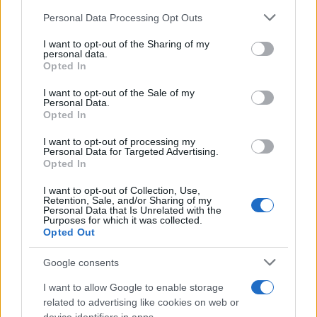
Personal Data Processing Opt Outs
This information may also be disclosed by us to third parties
L'evento /
La Sila diventa un palcoscenico naturale: nasce “A
on the IAB’s List of Downstream Participants that may further
I want to opt-out of the Sharing of my
Farla Amare Comincia Tu – Opera Sila”
disclose it to other third parties.
personal data.
Opted In
Please note that this website/app uses one or more Google
services and may gather and store information including but
I want to opt-out of the Sale of my
Personal Data.
not limited to your visit or usage behaviour. You may click to
Opted In
grant or deny consent to Google and its third-party tags to
use your data for below specified purposes in below Google
I want to opt-out of processing my
consent section.
Personal Data for Targeted Advertising.
Opted In
I want to opt-out of Collection, Use,
Retention, Sale, and/or Sharing of my
Personal Data that Is Unrelated with the
Purposes for which it was collected.
Opted Out
Syndication
Culture
Google consents
Salute
Globalist
I want to allow Google to enable storage
related to advertising like cookies on web or
Megachip
Globalscience