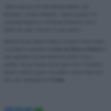
“Questo premio è di Yuri Shchekochikhin, Igor
Domnikov e di Stas Markelov. “Questo premio è di
Anastasija Baburova e di Natalia Estemirova. Ecco
quello che sento e davvero io sento questo”.
Muratov ha già subito in Russia un attacco fisico mentre
treno da Mosca a Samara:
si accingeva a prendere un
è
stato aggredito con una miscela di vernice rossa e
acetone, che gli causato ustioni agli occhi. L’assalitore,
mentre compiva il gesto, ha gridato a favore delle forze
Ucraina
russe che combattono in
.