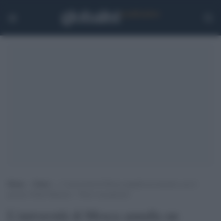
Home
>
Esteri
>
L’università di Mosca annulla un incontro con il
premio Nobel Muratov: “Non è un patriota”
L'università di Mosca annulla un