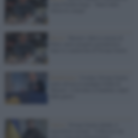
Anna Politkovskaya: "Abuso della
libertà di stampa"
Russia /
Muratov sfida la censura di
Putin: nuovo progetto giornalistico
dopo la sospensione di Novaya Gazeta
Beneficienza /
Ucraina, Novaya Gazeta
mette all'asta la medaglia Nobel di
Muratov: il devoluto ai bambini colpiti
dalla guerra
Guerra /
Novaya Gazeta chiude, il
negoziatore ucraino: "la Russia è un
paese senza più informazione"