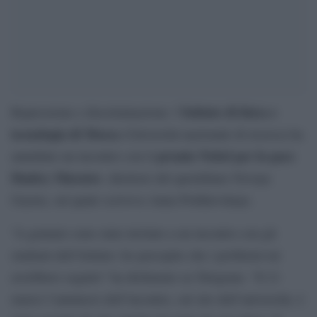
Istituto di fisica e
Repressione e discriminazione: l’
tecnologia di Mosca
(Università nazionale di ricerca) ha
premio Nobel per la pace
annullato un incontro con il
Dmitry Muratov
, direttore del quotidiano Novaya
Gazeta, sul quale scriveva Anna Politkovskaya.
“A gennaio sono stato invitato a un incontro con gli
studenti dell’Istituto: ho percepito che i problemi mi
avrebbero seguito” ha dichiarato su Telegram. “Il 21
marzo l’annuncio dell’incontro, sul sito dell’università, è