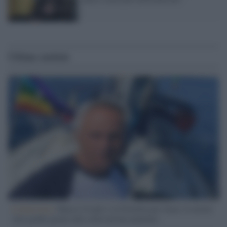
Ultime notizie
L'intervista /
Marco Croatti e la Flottilla per Gaza: le nostre
vele gonfie grazie alla sollevazione popolare