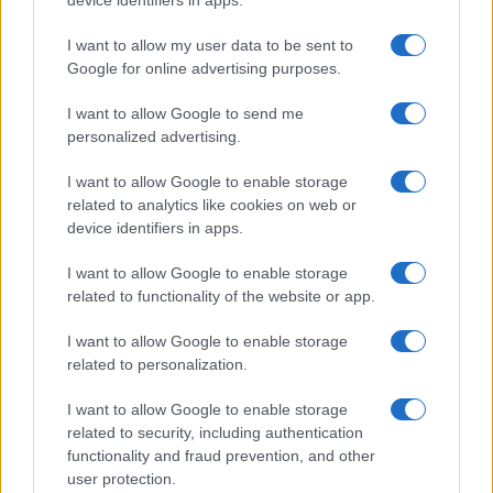
device identifiers in apps.
GiULia
Globalsport
I want to allow my user data to be sent to
Google for online advertising purposes.
Prima Pagina
I want to allow Google to send me
personalized advertising.
Giornale dello
Chi siamo
I want to allow Google to enable storage
Spettacolo
related to analytics like cookies on web or
Contributors
device identifiers in apps.
Wondernet
Facebook
I want to allow Google to enable storage
Giuliana Sgrena
related to functionality of the website or app.
Twitter
I want to allow Google to enable storage
Google News
related to personalization.
Mastodon
I want to allow Google to enable storage
related to security, including authentication
Cookie Policy
functionality and fraud prevention, and other
user protection.