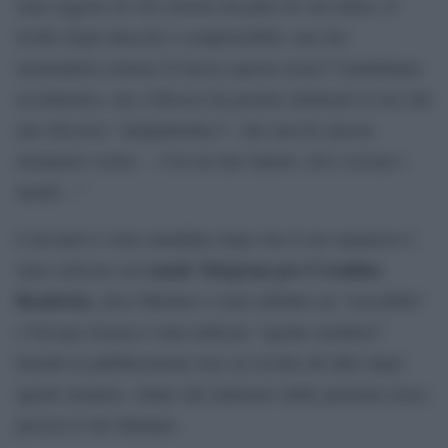
stato oggetto di vili critiche da parte di vari ultras. Il
livello degli attacchi è comprensibile: uno dei
nazionalisti estremi (Conosci questa razza? Camminano
in mimetica, ma a Mosca) ha persino delineato le tesi del
mio discorso “antipatriottico”, che non ho ancora
nemmeno scritto… Con un tale talento, devi cercare i
tartufi…”
L’incontro è stato annullato dopo che il suo annuncio è
canale Telegram pro-Cremlino
stato criticato sul
Readovka
, dove Muratov è stato definito un “russofobo”
e Novaya Gazeta è stata indicata “agente straniero”
benchè la pubblicazione non sia iscritta all’albo degli
agenti stranieri, stilato dal ministero della giustizia russo,
precisa il sito Meduza.