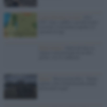
Israele-Palestina: la storia /
2014-
2025: Gaza, conflitti e accordi di pace
ricorrenti, la disumana tragedia e la
speranza di oggi
Medio Oriente /
Guerra di Gaza, la
tregua è stata prorogata di un altro
giorno: ecco le condizioni
Guerra /
Mosca accusa Kiev: "Hanno
sparato contro Donetsk pochi minuti
prima della tregua"