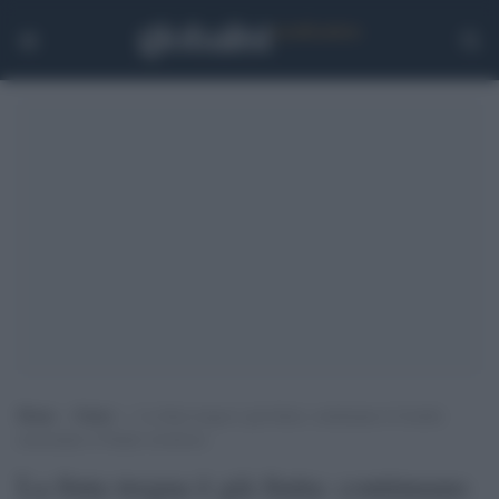
Home
>
Esteri
>
La finta tregua è già finita: continuano le bombe
nonostante il Natale ortodosso
La finta tregua è già finita: continuano