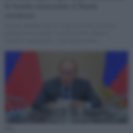
le bombe nonostante il Natale
ortodosso
Secondo Zelensky, però, la "tregua serve solo ai russi per
preparare nuovi attacchi". Il governo di Kiev definisce
l'iniziativa "propaganda" e "una trappola cinica".
Putin