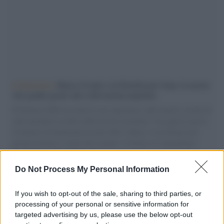
L'intervista /
Marco Croatti e la Flottilla per Gaza: le nostre
vele gonfie grazie alla sollevazione popolare
Il Senatore M5S racconta la sua esperienza sulle barche cariche di
aiuti umanitari assalite dall'esercito israeliano. Una guerra atroce,
il tentativo di disumanizzazione delle vittime, il servilismo del
governo italiano e degli altri europei, il ritorno al colonialismo.
L'importanza dei movimenti.
Do Not Process My Personal Information
Tendenze /
Sale il numero degli acquisti online in Europa e
aumentano le vendite di articoli second hand
If you wish to opt-out of the sale, sharing to third parties, or
processing of your personal or sensitive information for
targeted advertising by us, please use the below opt-out