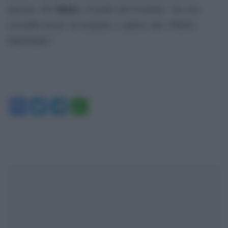
Biden
ipocrita. Per
, il leader del Cremlino “sta solo
cercando un po’ di ossigeno e capisce che i Patriot
funzionano”.
Facebook
Twitter
Telegram
WhatsApp