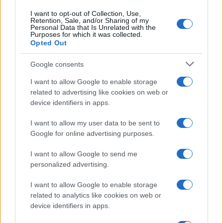
I want to opt-out of Collection, Use,
Retention, Sale, and/or Sharing of my
Personal Data that Is Unrelated with the
Purposes for which it was collected.
Opted Out
Syndication
Culture
Google consents
Salute
Globalist
I want to allow Google to enable storage
related to advertising like cookies on web or
Megachip
Globalscience
device identifiers in apps.
GiULia
Globalsport
I want to allow my user data to be sent to
Google for online advertising purposes.
Prima Pagina
I want to allow Google to send me
personalized advertising.
Giornale dello
Chi siamo
I want to allow Google to enable storage
Spettacolo
related to analytics like cookies on web or
Contributors
device identifiers in apps.
Wondernet
Facebook