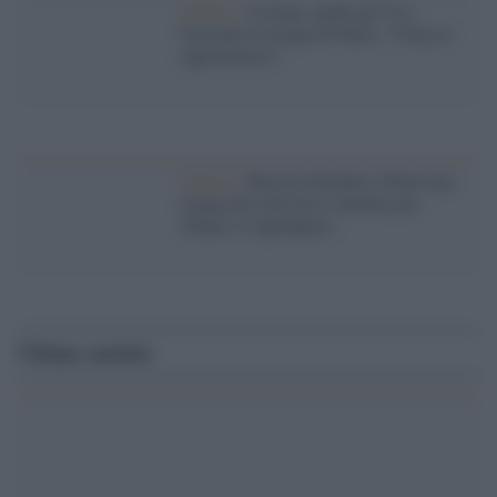
Guerra /
Ucraina, anche gli Usa
bocciano la tregua di Putin: "Cinica e
opportunista"
Guerra /
Macron chiederà a Putin una
tregua dei raid russi (almeno per
Natale o Capodanno)
Ultime notizie