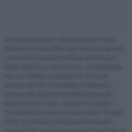
L’Ucraina ha attaccato a colpi di artiglieria l’area di
Donetsk per tre volte subito dopo l’entrata in vigore del
cessate il fuoco unilaterale dichiarato da Putin per il
Natale ortodosso. Lo riporta la Tass. I bombardamenti
sono stati effettuati con artiglieria da 155 mm in
dotazione alla Nato, ha specificato su Telegram la
missione della cosiddetta Repubblica Popolare del
Donetsk presso il Centro congiunto di Controllo e
Coordinamento sui crimini di guerra ucraini. “Il regime
di Kiev ha continuato a bombardare insediamenti e
postazioni delle truppe russe nonostante l’osservanza, da