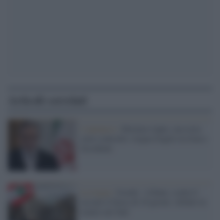
Articoli correlati
L'annuncio /
Hormuz riapre, ma resta
sotto controllo: tregua fragile tra Iran e
Occidente
La tregua /
Israele - Libano, scatta il
cessate il fuoco di 10 giorni: sfollati in
rientro nel Sud