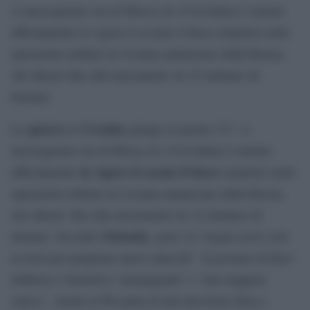
A mezzogiorno ora di Mosca (le 10 in Italia) è entrato
ufficialmente in vigore il cessate il fuoco natalizio nelle
operazioni militari in Ucraina annunciato dalla Russia,
che durerà fino alla mezzanotte (le 22 italiane) di
domani.
guerra
Ucraina
La
in
giunge al giorno 317. A
mezzogiorno ora di Mosca (le 10 in Italia) è entrato
in vigore il cessate il fuoco
ufficialmente
natalizio nelle
operazioni militari in Ucraina annunciato dalla Russia,
che durera’ fino alla mezzanotte (le 22 italiane) di
Zelensky
domani. Secondo
, però, la “tregua serve solo
ai russi per preparare nuovi attacchi”. Il governo di Kiev
definisce l’iniziativa “propaganda” e “una trappola
Ue
cinica”. Anche la
parla di una decisione falsa e