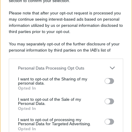
section to confirm your selection.
Pd /
Un partito progressista e di sinistra che si spacca sul
riarmo ha un serio problema
Please note that after your opt-out request is processed you
may continue seeing interest-based ads based on personal
information utilized by us or personal information disclosed to
third parties prior to your opt-out.
Il caso /
Trump ha quasi esaurito l'arsenale Usa, ma il
You may separately opt-out of the further disclosure of your
tycoon smentisce
personal information by third parties on the IAB’s list of
downstream participants.
Personal Data Processing Opt Outs
This information may also be disclosed by us to third parties
La banca /
Caso Mps: i pm milanesi ora vogliono vederci
on the IAB’s List of Downstream Participants that may further
I want to opt-out of the Sharing of my
chiaro sulle “chat” tra un dirigente del Mef e alcuni ministri
disclose it to other third parties.
personal data.
Opted In
Please note that this website/app uses one or more Google
services and may gather and store information including but
I want to opt-out of the Sale of my
Personal Data.
not limited to your visit or usage behaviour. You may click to
Opted In
grant or deny consent to Google and its third-party tags to
use your data for below specified purposes in below Google
I want to opt-out of processing my
consent section.
Personal Data for Targeted Advertising.
Opted In