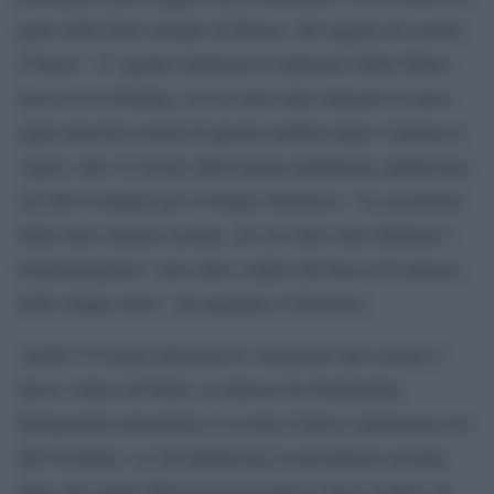
parte delle forze armate di Mosca, del regime di cessate
il fuoco”. E’ quanto denuncia il ministero della Difesa
russo in un briefing, in cui sono state elencate le aeree
degli attacchi ucraini di questa mattina dopo l’entrata in
vigore, alle 12 locali, della tregua unilaterale annunciata
ieri dal Cremlino per il Natale ortodosso. “Le posizione
delle forze armate ucraine, da cui sono stati effettuati i
bombardamenti, sono state colpite dal fuoco di risposta
delle truppe russe”, ha aggiunto il dicastero.
Anche l’Ucraina denuncia la violazione del cessate il
fuoco voluto da Putin. La Russia ha bombardato
Kramatorsk nonostante il cessate il fuoco annunciato ieri
dal Cremlino. Lo ha denunciato la presidenza ucraina,
dopo che anche Mosca ha accusato le forze di Kiev di