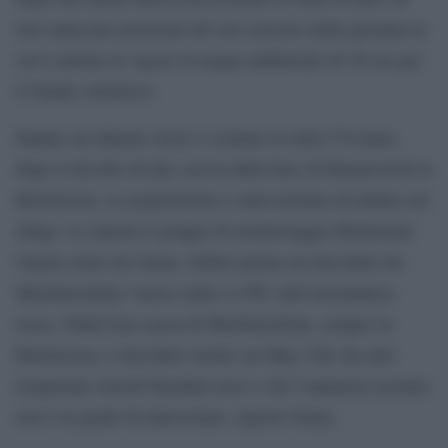
aver attaccato posizioni del suo esercito nella giornata in
cui è entrata in vigore la tregua unilaterale di 36 ore per
il Natale ortodosso.
Intanto un allarme aereo è scattato in tutta l’Ucraina
dopo il decollo di due caccia dalla base di Baranovichi in
Bielorussia. La popolazione è stata invitata ad andare nei
rifugi. Lo riporta il gruppo di monitoraggio Belarusian
Gayun citato da Unian. Subito prima era decollato da
Machulyshchy l’aereo radar A-50U dell’aeronautica
russa. Dalla base aerea di Machulyshchy, sempre in
Bielorussia, è decollato inoltre un Mig-31K che può
trasportare missili Kinzhal russi e che l’antiaerea ucraina
non è in grado di intercettare, riporta Unian.