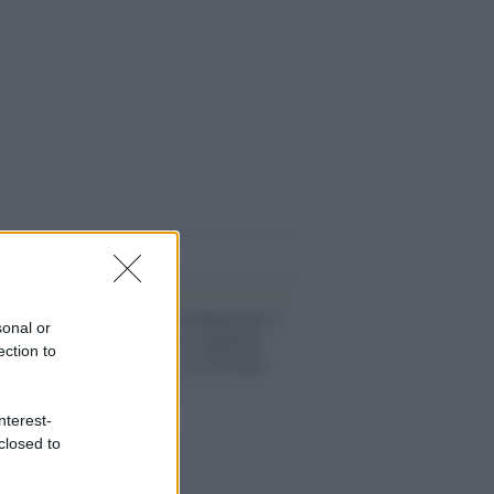
i anche
Il sondaggio di skuola.net: 2
sonal or
adolescenti su 3 vogliono
ection to
sposarsi, ma 1 su 5 ha già
tradito
nterest-
closed to