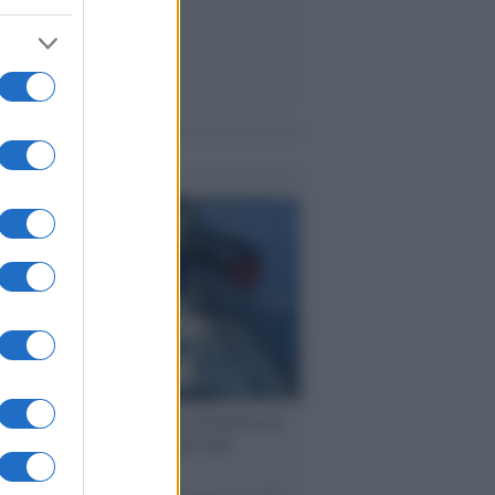
me notizie
ervista /
Marco Croatti e la Flottilla per
 le nostre vele gonfie grazie alla
vazione popolare