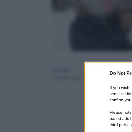
globalist
Do Not Pr
18 Ottobre 2022 - 11.56
If you wish 
sensitive in
confirm your
Please note
based ads b
third parties