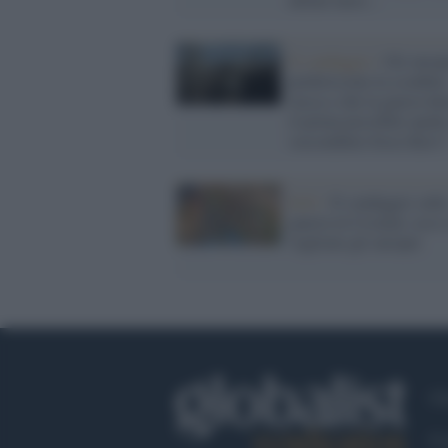
Il sondaggio /
Gli europ
preferiscono la sconfitta
russa o che la guerra fin
il prima possibile anche
soccombere fosse Kiev?
Ecfr /
Il sondaggio sull
guerra in Ucraina: ecco
vogliono gli europei
Ch
Co