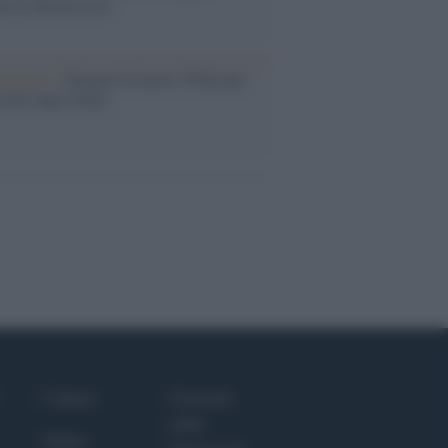
rose del previsto
dagliere /
Europei di nuoto: Pellecani
 una super Italia
Culture
Giornale
dello
Salute