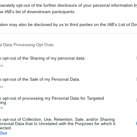
rately opt-out of the further disclosure of your personal information by
he IAB’s list of downstream participants.
tion may also be disclosed by us to third parties on the IAB’s List of 
 that may further disclose it to other third parties.
 that this website/app uses one or more Google services and may gath
l Data Processing Opt Outs
including but not limited to your visit or usage behaviour. You may click 
no che si continui a combattere fino a quando il
 to Google and its third-party tags to use your data for below specifi
o opt-out of the Sharing of my personal data.
ra contro la Russia, secondo un sondaggio
ogle consent section.
In
 Post. Tra questa amplissima maggioranza che
vittoria” la riconquista di tutti i territori
o opt-out of the Sale of my Personal Data.
In
 Russia dal 2014, inclusa la Crimea.
to opt-out of processing my Personal Data for Targeted
apitale Kiev è più forte che altrove il sostegno
ing.
In
 ma livelli simili sono registrati nell’Ucraina
o opt-out of Collection, Use, Retention, Sale, and/or Sharing
la guerra e dove gli umori nazionalisti sono
ersonal Data that Is Unrelated with the Purposes for which it
lected.
vece meno entusiasmo nell’est (56%) e nel sud
Out