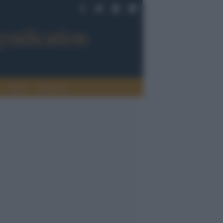
Sport
Tendenze