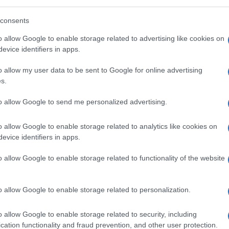
ee del fronte.
consents
ino dovrebbe negoziare la fine dei
o allow Google to enable storage related to advertising like cookies on
ossibile.
evice identifiers in apps.
Ulti
o allow my user data to be sent to Google for online advertising
l’inizio di settembre, al momento dell’apice della
s.
ll’est del paese. Il quotidiano americano
to allow Google to send me personalized advertising.
ue precedente alla nuova ondata di attacchi russi
e in tutta l’Ucraina e agli attacchi con droni che
o allow Google to enable storage related to analytics like cookies on
evice identifiers in apps.
ttro morti e molti feriti nella capitale.
o allow Google to enable storage related to functionality of the website
o allow Google to enable storage related to personalization.
L'int
pp
Gaza:
solle
o allow Google to enable storage related to security, including
cation functionality and fraud prevention, and other user protection.