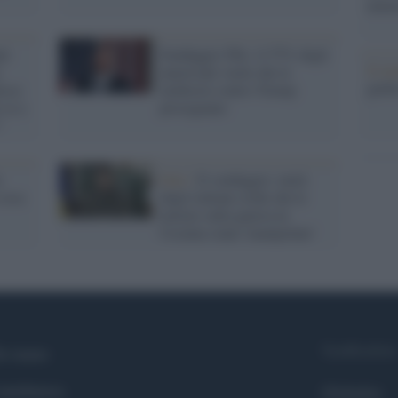
nume
ei
Sondaggio Nbc: il 57% degli
Il me
americani vuole che le
guida
isca
inchieste contro Trump
 se a
proseguano
a
Dati /
Il sondaggio: metà
 cosa
degli italiani crede che le
notizie sulla guerra in
Ucraina siano 'manipolate'
Syndication
i siamo
ntributors
Globalist