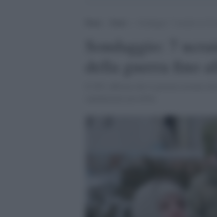
Home
>
Esteri
>
Sondaggio: 7 ucraini su 10 so
Sondaggio: 7 ucrai
della guerra fino al
Il 26% afferma che il governo ucraino dov
rapidamente possibile.