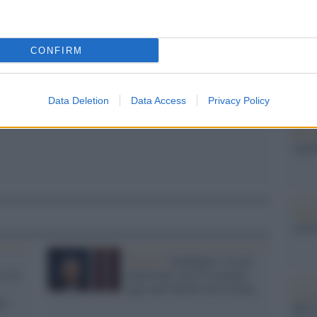
Il Se
barch
o l'arsenale Usa, ma il tycoon smentisce
dall'e
tentat
CONFIRM
servil
europ
dei m
Data Deletion
Data Access
Privacy Policy
Tel 
signi
Vang
come 
Guerra /
Sondaggio: tra gli
ci di
americani cala il sostegno
agli aiuti diretti all'Ucraina
La sc
li
dell’