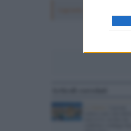
Leggi anche:
Trump ha quasi esaurit
Articoli correlati
La Valletta /
I giovani
maltesi sono i più infeli
tutta la Ue: un dato che
conferma i sondaggi deg
ultimi mesi...