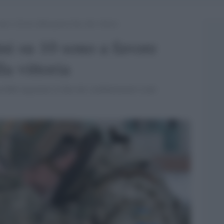
no a favore della guerra fino alla vittoria
ni su 10 sono a favore
la vittoria
rebbe negoziare la fine dei combattimenti il più