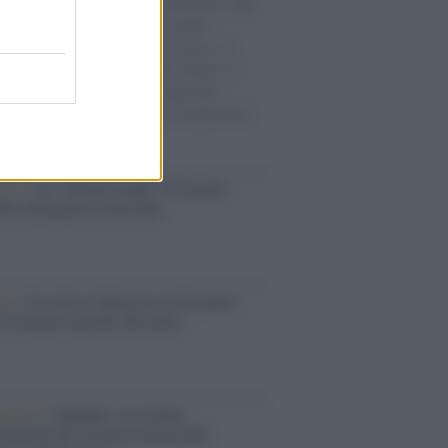
natore M5S racconta la sua esperienza sulle
e cariche di aiuti umanitari assalite
sercito israeliano. Una guerra atroce, il
ivo di disumanizzazione delle vittime, il
ismo del governo italiano e degli altri
ei, il ritorno al colonialismo. L'importanza
ovimenti.
Aviv /
La “vittoria totale” di Israele
fica una guerra senza fine
elo /
La vita si intreccia con le paure
il giorno succede alla notte
operta /
Oplontis, le vittime
eruzione del Vesuvio furono più