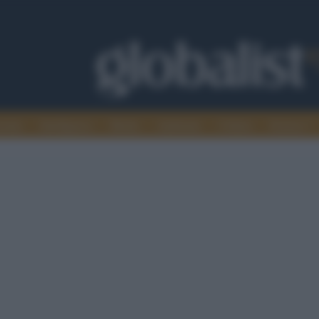
omia
Intelligence
Media
Ambiente
Cultura
Scienza