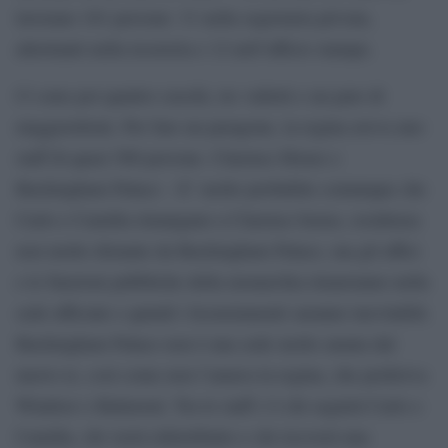
lavorano 101 persone: 31 nella segretaria privata,
altrettanti nella tesoreria e 12 nell’ufficio stampa.
Ci sono poi quattro cuochi, tre valletti e un paio di
maggiordomi. Per fare un paragone, la regina aveva uno
staff di quasi 500 persone. Clarence House e
Buckingham Palace – E’ molto probabile comunque che
Carlo e Camilla rimangano a Clarence house, residenza
non molto distante da Buckingham Palace, ma gli uffici
e le funzioni pubbliche della monarchia rimarranno nella
sede ufficiale e quindi i licenziamenti saranno inevitabili.
Buckingham Palace non è una sede molto amata dal
nuovo re, così come non l’amava la regina, che preferiva
Windsor o Balmoral. Tra lo staff c’è chi seguirà Carlo e
Camilla, chi verrà ridistribuito e chi riceverà una