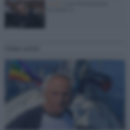
Londra /
Carlo III formalmente
proclamato re
Ultime notizie