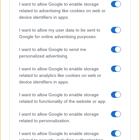
Salute
Globalist
I want to allow Google to enable storage
related to advertising like cookies on web or
Megachip
Globalscience
device identifiers in apps.
GiULia
Globalsport
I want to allow my user data to be sent to
Google for online advertising purposes.
Prima Pagina
I want to allow Google to send me
personalized advertising.
Giornale dello
Chi siamo
I want to allow Google to enable storage
Spettacolo
related to analytics like cookies on web or
Contributors
device identifiers in apps.
Wondernet
Facebook
I want to allow Google to enable storage
Giuliana Sgrena
related to functionality of the website or app.
Twitter
I want to allow Google to enable storage
Google News
related to personalization.
Mastodon
I want to allow Google to enable storage