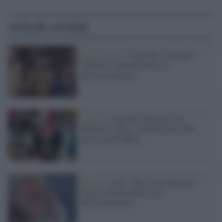
Articoli correlati
Regno Unito /
Carlo III: il popolo, i
simboli e l'anacronismo di
un'incoronazione
Londra /
Carlo III infuriato con
William e Kate: il labiale nel video
lascia pochi dubbi
Brasile /
Lula: "Re Carlo III mi ha
chiesto di prendermi cura
dell'Amazzonia"