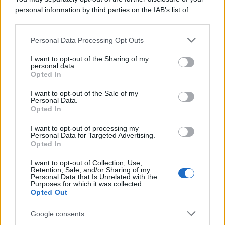
epafaniche": l'intervista all'artista che si definiva un
personal information by third parties on the IAB’s list of
'narratore'
downstream participants.
Personal Data Processing Opt Outs
This information may also be disclosed by us to third parties
Lo studio /
Disinformazione russa e destra: anche la
on the IAB’s List of Downstream Participants that may further
I want to opt-out of the Sharing of my
macchina propagandistica di Putin dietro la crisi di Ceuta
disclose it to other third parties.
personal data.
Opted In
Please note that this website/app uses one or more Google
services and may gather and store information including but
I want to opt-out of the Sale of my
Personal Data.
not limited to your visit or usage behaviour. You may click to
Opted In
grant or deny consent to Google and its third-party tags to
use your data for below specified purposes in below Google
I want to opt-out of processing my
consent section.
Personal Data for Targeted Advertising.
Opted In
I want to opt-out of Collection, Use,
Retention, Sale, and/or Sharing of my
Personal Data that Is Unrelated with the
Purposes for which it was collected.
Opted Out
Syndication
Culture
Google consents