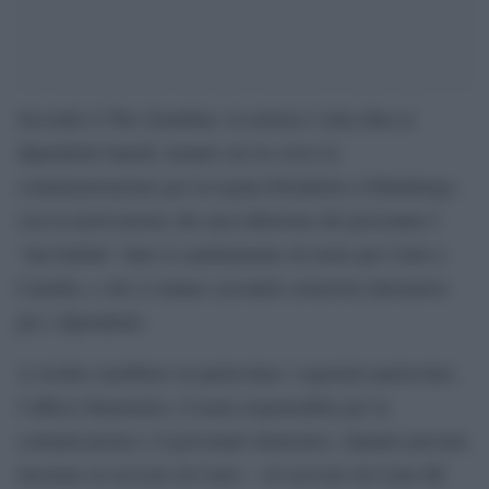
Secondo il The Guardian, la notizia è stata data ai
dipendenti lunedì, mentre era in corso la
commemorazione per la regina Elisabetta a Edimburgo,
con la motivazione che una riduzione del personale è
“inevitabile” dato il cambiamento di ruolo per Carlo e
Camilla, e che si stanno cercando soluzioni alternative
per i dipendenti.
A rischio sarebbero in particolare i segretari particolari,
l’ufficio finanziario, il team responsabile per la
comunicazione e il personale domestico. Quante persone
lavorano al servizio di Carlo – Al servizio di Carlo III