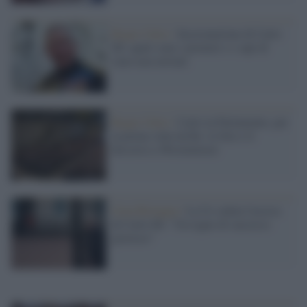
Regno Unito /
Incoronazione di Carlo
III: quali sono i premier e i capi di
stato non invitati
Regno Unito /
Carlo in Parlamento, per
la prima volta da Re: le foto e il
discorso a Westminster
Gran Bretagna /
La Ue saluta l'ascesa
di Carlo III: "Un regno di successo
glorioso"