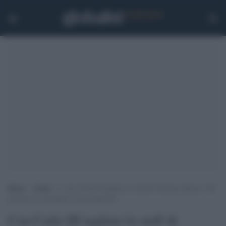
Home
>
Esteri
>
Con Carlo III tagliato lo staff di Clarence House: 100
persone ora rischiano il licenziamento
Con Carlo III tagliato lo staff di