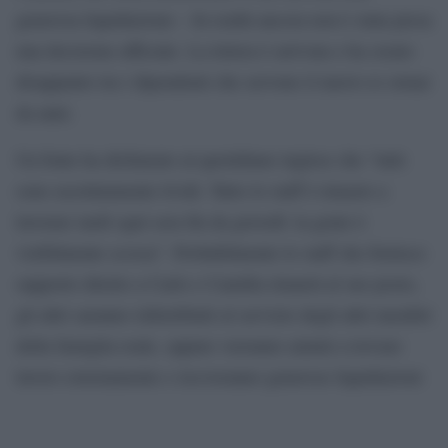
generosa liquidazione – In realtà ancora non è stata presa
una decisione ufficiale. La lettera è arrivata e ha creato
disappunto tra i dipendenti che servono il nuovo re ormai
da anni.
Un fonte ha dichiarato al quotidiano inglese che “tutti
sono assolutamente lividi. Tutto lo staff è rimasto a
lavorare tardi ogni sera fin da giovedì: la gente è
visibilmente scossa”. Probabilmente lo staff che fornisce
supporto diretto a Carlo e Camilla rimarrà al suo posto,
gli altri saranno ridistribuiti al servizio degli altri membri
della famiglia reale, oppure verranno aiutati a trovare
lavoro esternamente e riceveranno generose liquidazioni