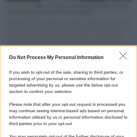
L'intervista /
Marco Croatti e la Flottilla per Gaza: le nostre
vele gonfie grazie alla sollevazione popolare
Il Senatore M5S racconta la sua esperienza sulle barche cariche di
aiuti umanitari assalite dall'esercito israeliano. Una guerra atroce,
il tentativo di disumanizzazione delle vittime, il servilismo del
governo italiano e degli altri europei, il ritorno al colonialismo.
L'importanza dei movimenti.
Do Not Process My Personal Information
L'attesa /
Un estate di calcio: tra Mondiali e Serie A
If you wish to opt-out of the sale, sharing to third parties, or
processing of your personal or sensitive information for
targeted advertising by us, please use the below opt-out
section to confirm your selection.
Musica /
Al maestro Francesco Guccini
Please note that after your opt-out request is processed you
may continue seeing interest-based ads based on personal
information utilized by us or personal information disclosed to
third parties prior to your opt-out.
Il ricordo /
Quando Guccini raccontava le "Cronache
You may separately opt-out of the further disclosure of your