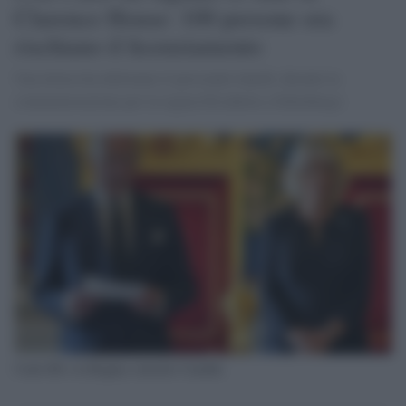
Clarence House: 100 persone ora
rischiano il licenziamento
Una lettera ha informato il personale lunedì, durante la
commemorazione per la regina Elisabetta a Edimburgo
Carlo III e la Regina consorte Camilla