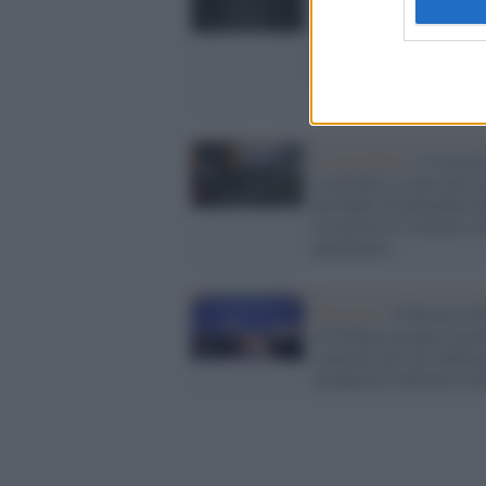
spaziale russa dice che
decenni di inattività ha
causato lo schianto del
lander Luna-25
Cisgiordania /
L’esercit
israeliano si ritira dal 
profughi di Qalandiya 
tre giorni di violenze co
palestinesi
Palestina /
Il Board of 
di Trump assegna il pr
contratto per un rudime
avamposto militare a G