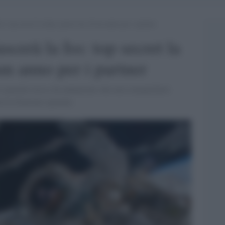
ss: top secret la data, preavviso di un anno per i partner
scerà la Iss: top secret la
un anno per i partner
 spaziale russa, ha annunciato che non comunicherà
à la Stazione spaziale.