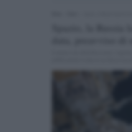
Home
>
Esteri
>
Spazio, la Russia lascerà la I
Spazio, la Russia la
data, preavviso di 
Il numero uno della Roscosmos, l'agenzia
pubblicamente la data in cui Mosca lascer