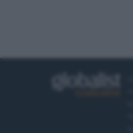
Ch
Co
Fa
Tw
Go