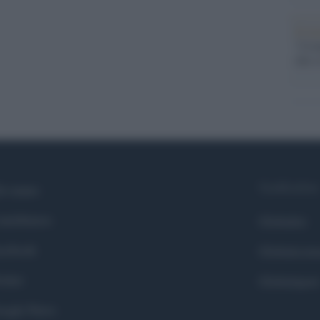
Il ri
"Cron
che s
Syndication
i siamo
ntributors
Globalist
cebook
Globalscie
itter
Globalsport
ogle News