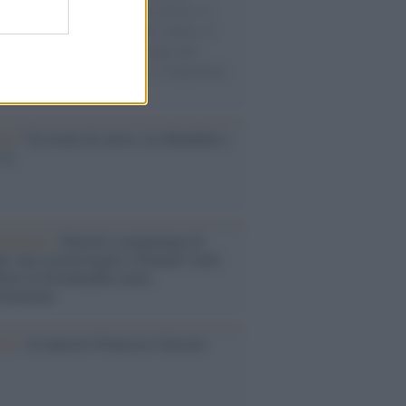
sercito israeliano. Una guerra atroce, il
ivo di disumanizzazione delle vittime, il
ismo del governo italiano e degli altri
ei, il ritorno al colonialismo. L'importanza
ovimenti.
esa /
Un estate di calcio: tra Mondiali e
e A
rialismo /
Petrolio e prepotenze di
: una società legata a 'Donald' vuole
rare la Groenlandia senza
izzazione
ca /
Al maestro Francesco Guccini