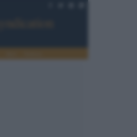
Sport
Tendenze