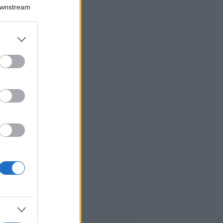
Downstream
er and store
to grant or
ed purposes