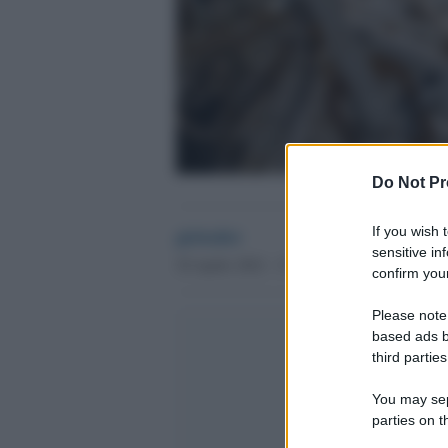
Do Not Pr
globalist
If you wish 
sensitive in
30 Aprile 2022 - 17.16
confirm your
Please note
based ads b
third parties
You may sepa
parties on t