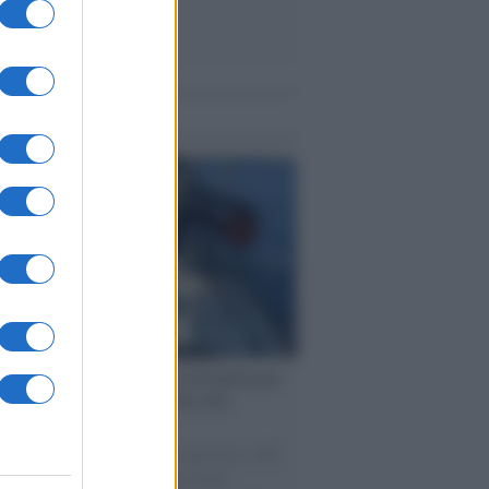
me notizie
ervista /
Marco Croatti e la Flottilla per
 le nostre vele gonfie grazie alla
vazione popolare
natore M5S racconta la sua esperienza sulle
e cariche di aiuti umanitari assalite