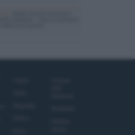
cordo /
Quando Guccini raccontava le
ache epafaniche": l'intervista all'artista
i definiva un 'narratore'
Culture
Giornale
dello
Salute
Spettacolo
Megachip
nce
Wondernet
GiULia
Giuliana
Sgrena
Prima