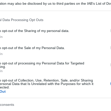
tion may also be disclosed by us to third parties on the IAB’s List of 
 that may further disclose it to other third parties.
 that this website/app uses one or more Google services and may gath
l Data Processing Opt Outs
including but not limited to your visit or usage behaviour. You may click 
 to Google and its third-party tags to use your data for below specifi
o opt-out of the Sharing of my personal data.
ogle consent section.
In
 Stazione spaziale internazionale. La decisione
 uscita non sarà resa pubblica, ma che i partner
o opt-out of the Sale of my Personal Data.
In
r potersi riorganizzare.
to opt-out of processing my Personal Data for Targeted
ing.
ll’Agenzia spaziale russa, Roscosmos, Dmitri
In
e proposte, come ho già detto, e sono state
o opt-out of Collection, Use, Retention, Sale, and/or Sharing
te. La decisione è già stata presa. Non dobbiamo
ersonal Data that Is Unrelated with the Purposes for which it
lected.
ire solo una cosa, in accordo con i nostri
Out
er della fine del nostro lavoro sulla Iss un anno
consents
 televisivo Rossiya-24