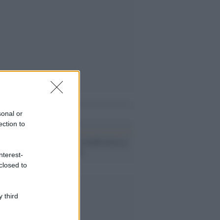
i anche
sonal or
ection to
Il conflitto /
La mafia russa e
l'arma del caos
nterest-
closed to
 third