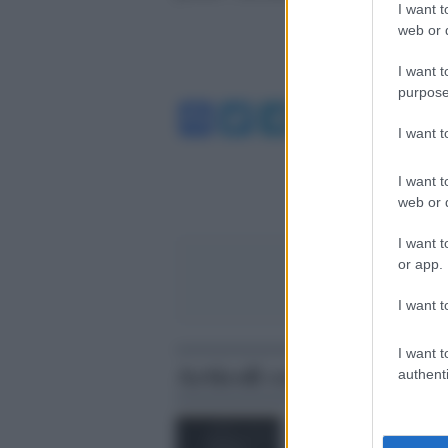
I want t
web or d
I want t
purpose
Facebook
Twitter
Telegram
WhatsA
I want 
I want t
web or d
I want t
or app.
I want t
I want t
Articoli correlati
authenti
Roscosmos /
L'agenzia