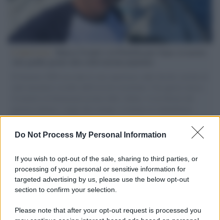
L'intervista /
Marco Croatti e la Flottilla per Gaza: le nostre
vele gonfie grazie alla sollevazione popolare
Il Senatore M5S racconta la sua esperienza sulle barche cariche di
aiuti umanitari assalite dall'esercito israeliano. Una guerra atroce,
il tentativo di disumanizzazione delle vittime, il servilismo del
governo italiano e degli altri europei, il ritorno al colonialismo.
L'importanza dei movimenti.
Do Not Process My Personal Information
Tel Aviv /
La “vittoria totale” di Israele significa una guerra
senza fine
If you wish to opt-out of the sale, sharing to third parties, or
processing of your personal or sensitive information for
targeted advertising by us, please use the below opt-out
section to confirm your selection.
Vangelo /
La vita si intreccia con le paure come il giorno
succede alla notte
Please note that after your opt-out request is processed you