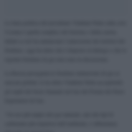
La linea politica del presidente Vladimir Putin sulla crisi
Ucraina è quella semplice del bastone e della carota.
Infatti se ieri ha annunciato l’annessione dei territori del
Donbass, oggi ha detto che è disposto al dialogo e che le
regolari forniture di gas non sono in discussione.
La Russia proseguirà le forniture ininterrotte di gas ai
mercati globali: lo ha detto Vladimir Putin accogliendo
gli ospiti del Sesto Summit sul Gas del Forum dei Paesi
Esportatori di Gas.
“Un uso più ampio del gas naturale, uno dei tipi di
carburante più rispettosi dell’ambiente, è abbastanza