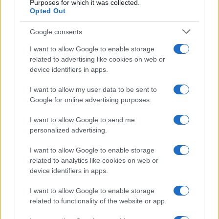
Purposes for which it was collected.
Opted Out
Syndication
Culture
Google consents
Salute
Globalist
I want to allow Google to enable storage
related to advertising like cookies on web or
Megachip
Globalscience
device identifiers in apps.
GiULia
Globalsport
I want to allow my user data to be sent to
Google for online advertising purposes.
Prima Pagina
I want to allow Google to send me
personalized advertising.
Giornale dello
Chi siamo
I want to allow Google to enable storage
Spettacolo
related to analytics like cookies on web or
Contributors
device identifiers in apps.
Wondernet
Facebook
I want to allow Google to enable storage
Giuliana Sgrena
related to functionality of the website or app.
Twitter