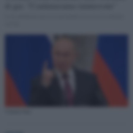
di gas: "Continueranno ininterrotte"
Lo ha annunciato poco fa il presidente russo al sesto Summit
sul Gas
Vladimir Putin
globalist