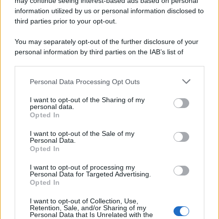
may continue seeing interest-based ads based on personal
information utilized by us or personal information disclosed to
third parties prior to your opt-out.
La scoperta /
Oplontis, le vittime dell’eruzione del Vesuvio
You may separately opt-out of the further disclosure of your
furono più numerose del previsto
personal information by third parties on the IAB’s list of
downstream participants.
Personal Data Processing Opt Outs
This information may also be disclosed by us to third parties
Il medagliere /
Europei di nuoto: Pellecani guida una super
on the IAB’s List of Downstream Participants that may further
I want to opt-out of the Sharing of my
Italia
disclose it to other third parties.
personal data.
Opted In
Please note that this website/app uses one or more Google
services and may gather and store information including but
I want to opt-out of the Sale of my
Personal Data.
not limited to your visit or usage behaviour. You may click to
Opted In
grant or deny consent to Google and its third-party tags to
use your data for below specified purposes in below Google
I want to opt-out of processing my
consent section.
Personal Data for Targeted Advertising.
Opted In
I want to opt-out of Collection, Use,
Retention, Sale, and/or Sharing of my
Personal Data that Is Unrelated with the