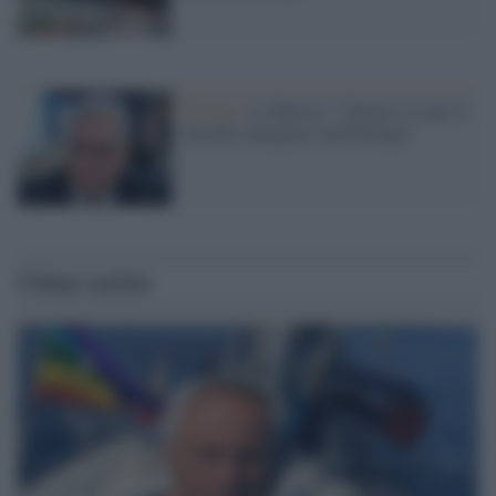
Energia /
La Russia: "Ormai è in atto il
suicidio energetico dell'Europa"
Ultime notizie