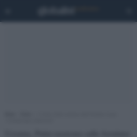
Home
>
Esteri
>
Ucraina, Putin rassicura sulle forniture di gas:
“Continueranno ininterrotte”
Ucraina, Putin rassicura sulle forniture