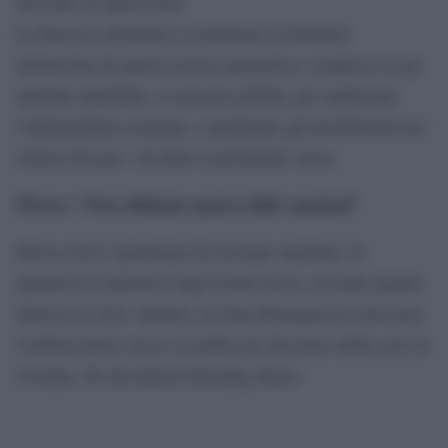
rilevante in questa fase.
La Russia è destinata a continuare la fornitura
ininterrotta di questa risorsa energetica, compreso il gas
naturale liquefatto, ai mercati globali, per migliorare
l’infrastruttura esistente e aumentare gli investimenti nel
settore del gas”, ha detto il presidente russo.
Mosca: “Non abbiamo paura delle sanzioni”
Mosca non è spaventata da nessuna sanzione: lo
annuncia il ministero degli Esteri russo, secondo quanto
riferisce la Tass. Intanto, la Gran Bretagna ha convocato
l’ambasciatore russo a Londra per discutere della crisi in
Ucraina. Ne dà notizia Downing Street.