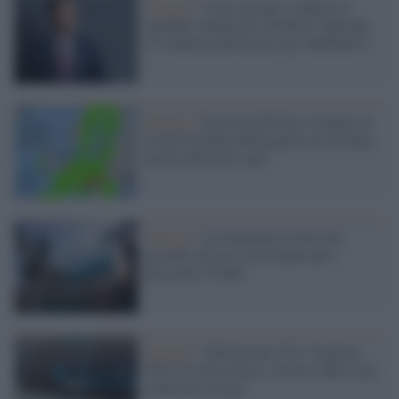
Energia /
I russi pronti a riaprire il
gasdotto Yamal per rifornire l’Europa:
c'è richiesta del nostro gas (bluffano?)
Energia /
Il prezzo del Gas è tornato ai
livelli di prima della guerra in Ucraina:
merito del price cap?
Energia /
La Germania va da sola:
accordo sul gas con il Qatar per i
prossimi 15 anni
Energia /
Allarme per l'Ue: l'inverno
2023-24 sarà critico: trovare subito una
soluzione sul gas