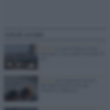
Articoli correlati
Energia /
Il ricatto di Mosca non ha
funzionato: il gas scende sotto quota 50
euro
Energia /
Ecco quanto gas arriverà
dall'Algeria nei prossimi anni,
l'obiettivo è ambizioso...