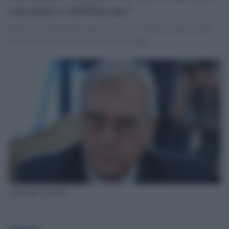
energetico dell'Europa"
Questa la convinzione espressa dal vice ministro degli Esteri
russo nel suo intervento al Forum di Baku
Alexander Grushko
globalist