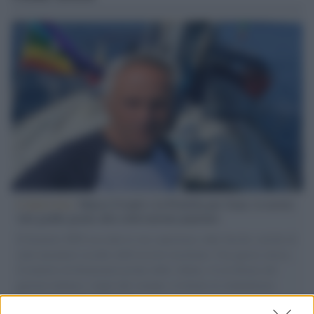
L'intervista /
Marco Croatti e la Flottilla per Gaza: le nostre
vele gonfie grazie alla sollevazione popolare
Il Senatore M5S racconta la sua esperienza sulle barche cariche di
aiuti umanitari assalite dall'esercito israeliano. Una guerra atroce,
il tentativo di disumanizzazione delle vittime, il servilismo del
governo italiano e degli altri europei, il ritorno al colonialismo.
L'importanza dei movimenti.