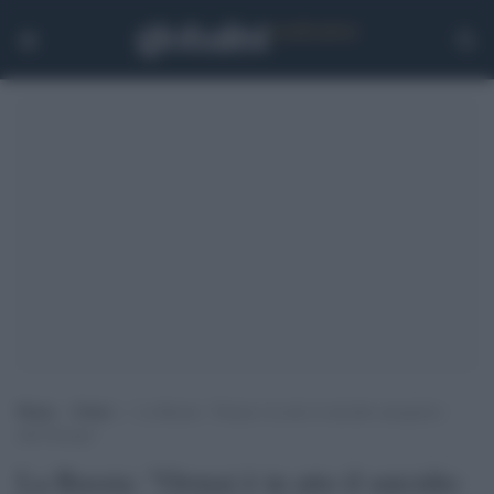
Home
>
Esteri
>
La Russia: “Ormai è in atto il suicidio energetico
dell’Europa”
La Russia: "Ormai è in atto il suicidio