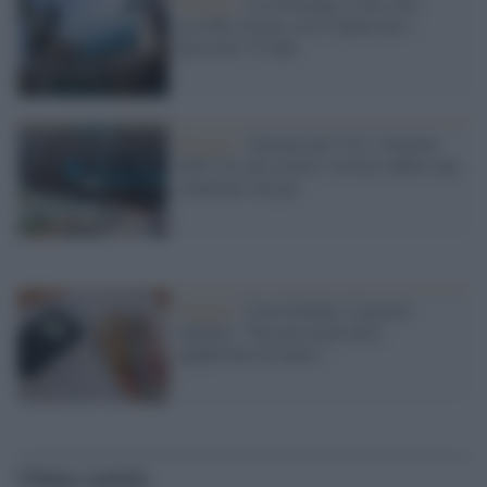
Energia /
La Germania va da sola:
accordo sul gas con il Qatar per i
prossimi 15 anni
Energia /
Allarme per l'Ue: l'inverno
2023-24 sarà critico: trovare subito una
soluzione sul gas
Energia /
Caro bollette, il prezzo
rallenta: "Nei prossimi mesi
pagheremo di meno "
Ultime notizie