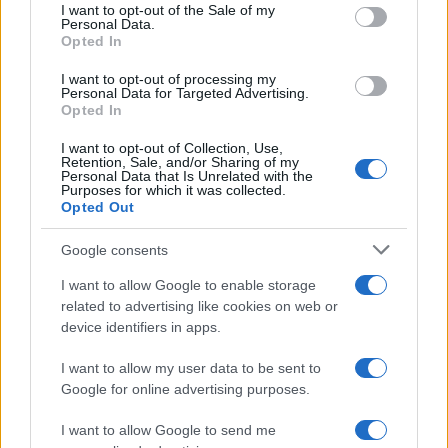
services and may gather and store information including but
I want to opt-out of the Sale of my
Personal Data.
not limited to your visit or usage behaviour. You may click to
Opted In
grant or deny consent to Google and its third-party tags to
use your data for below specified purposes in below Google
I want to opt-out of processing my
consent section.
Personal Data for Targeted Advertising.
Opted In
I want to opt-out of Collection, Use,
Retention, Sale, and/or Sharing of my
Personal Data that Is Unrelated with the
Purposes for which it was collected.
Opted Out
Syndication
Culture
Google consents
Salute
Globalist
I want to allow Google to enable storage
related to advertising like cookies on web or
Megachip
Globalscience
device identifiers in apps.
GiULia
Globalsport
I want to allow my user data to be sent to
Google for online advertising purposes.
Prima Pagina
I want to allow Google to send me