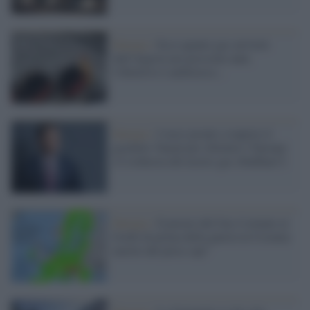
Energia /
Ecco quanto gas arriverà
dall'Algeria nei prossimi anni,
l'obiettivo è ambizioso...
Energia /
I russi pronti a riaprire il
gasdotto Yamal per rifornire l’Europa:
c'è richiesta del nostro gas (bluffano?)
Energia /
Il prezzo del Gas è tornato ai
livelli di prima della guerra in Ucraina:
merito del price cap?