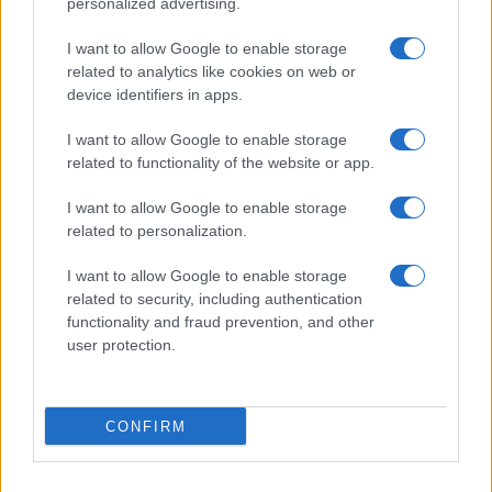
personalized advertising.
Giornale dello
Chi siamo
I want to allow Google to enable storage
Spettacolo
related to analytics like cookies on web or
Contributors
device identifiers in apps.
Wondernet
Facebook
I want to allow Google to enable storage
Giuliana Sgrena
related to functionality of the website or app.
Twitter
I want to allow Google to enable storage
Google News
related to personalization.
Mastodon
I want to allow Google to enable storage
related to security, including authentication
Cookie Policy
functionality and fraud prevention, and other
user protection.
Preferenze Privacy
CONFIRM
©2021 Globalist.it • All right reserved.