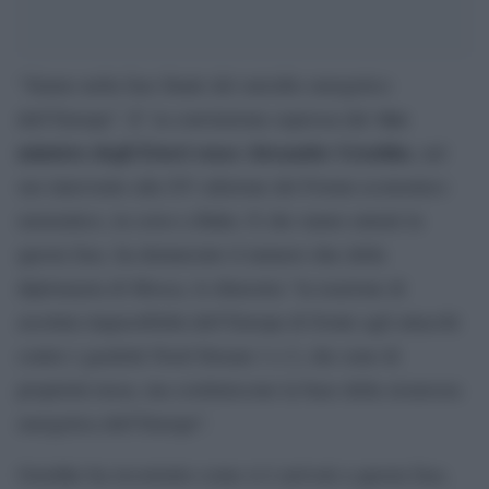
“Siamo nella fase finale del suicidio energetico
vice
dell’Europa”. E’ la convinzione espressa dal
ministro degli Esteri russo Alexander Grushko
, nel
suo intervento alla XV edizione del Forum economico
eurasiatico, in corso a Baku. E che siamo entrati in
questa fase, ha denunciato il numero due della
diplomazia di Mosca, lo dimostra “la reazione di
assoluta impassibilità dell’Europa di fronte agli attacchi
contro i gasdotti Nord Stream 1 e 2, che sono di
proprietà russa, ma costituiscono la base della sicurezza
energetica dell’Europa”.
Grushko ha ricostruito come si è arrivati a questa fase,