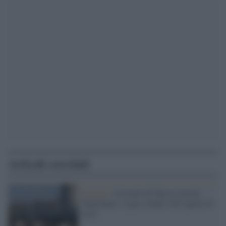
Articoli correlati
Energia /
Il ricatto di Mosca non ha
funzionato: il gas scende sotto quota 50
euro