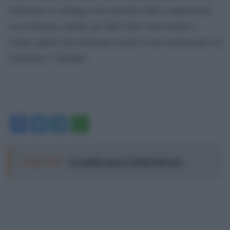
rinunciare ai vantaggi che venivano dalla cooperazione
con la Russia, mentre gli Stati Uniti sono riusciti a
evitare quello che temevano di più: il riavvicinamento tra
la Russia e l’Europa”.
Facebook
Twitter
Telegram
WhatsApp
Leggi anche:
La mafia russa e l'arma del caos