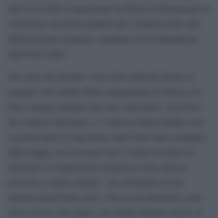
dall’avvio della cooperazione tra Russia ed Europa per la
costruzione dei primi gasdotti alla “rinuncia totale alla
libertà da parte europea, scambiata con la dipendenza
dagli Stati Uniti”.
Nel corso dei decenni “sono stati realizzati decine di
progetti” nell’ambito della cooperazione tra Mosca ed i
Paesi europei, progetti che sono stati tenuti “al di fuori
del contesto ideologico, c’è stata la Guerra fredda e poi
la guerra nella ex Jugoslavia, interi Stati sono scomparsi
dalla mappa, ma a nessuno mai è venuto in mente di
utilizzare la cooperazione energetica come arma di
pressione e anche militare”, ha sottolineato il vice
ministro degli Esteri russo. Che poi ha lamentato come
invece ad un certo punto “gli europei abbiano deciso di