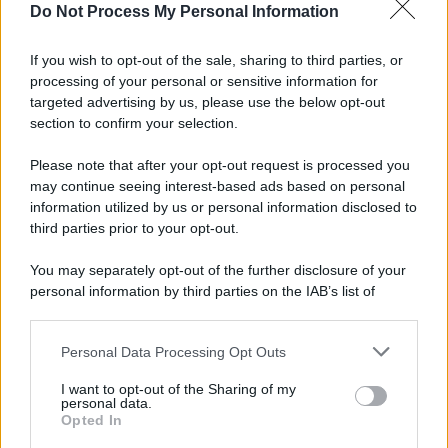
Do Not Process My Personal Information
Palestina /
Il Board of Peace di Trump assegna il primo
contratto per un rudimentale avamposto militare a Gaza
If you wish to opt-out of the sale, sharing to third parties, or
processing of your personal or sensitive information for
targeted advertising by us, please use the below opt-out
section to confirm your selection.
L'evento /
La Sila diventa un palcoscenico naturale: nasce “A
Farla Amare Comincia Tu – Opera Sila”
Please note that after your opt-out request is processed you
may continue seeing interest-based ads based on personal
information utilized by us or personal information disclosed to
third parties prior to your opt-out.
Il ricordo /
Le radici di Francesco Guccini
You may separately opt-out of the further disclosure of your
personal information by third parties on the IAB’s list of
downstream participants.
Personal Data Processing Opt Outs
This information may also be disclosed by us to third parties
L'anniversario /
90 anni di Yves Saint Laurent, tra moda e
on the IAB’s List of Downstream Participants that may further
I want to opt-out of the Sharing of my
scandali
disclose it to other third parties.
personal data.
Opted In
Please note that this website/app uses one or more Google