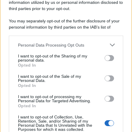
information utilized by us or personal information disclosed to
third parties prior to your opt-out.
Il centenario /
A L'Aquila arriva la mostra "Tito, 100 anni
You may separately opt-out of the further disclosure of your
attraverso la forma"
personal information by third parties on the IAB’s list of
downstream participants.
Personal Data Processing Opt Outs
This information may also be disclosed by us to third parties
Il medagliere /
Europei di nuoto: Pellecani guida una super
on the IAB’s List of Downstream Participants that may further
I want to opt-out of the Sharing of my
Italia
disclose it to other third parties.
personal data.
Opted In
Please note that this website/app uses one or more Google
services and may gather and store information including but
I want to opt-out of the Sale of my
Personal Data.
not limited to your visit or usage behaviour. You may click to
Opted In
grant or deny consent to Google and its third-party tags to
use your data for below specified purposes in below Google
I want to opt-out of processing my
consent section.
Personal Data for Targeted Advertising.
Opted In
I want to opt-out of Collection, Use,
Retention, Sale, and/or Sharing of my
Personal Data that Is Unrelated with the
Purposes for which it was collected.