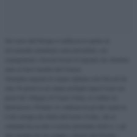
Nel cuore dell’Europa si riaffaccia lo spettro di
un’ecatombe umanitaria senza precedenti, con
respingimenti e blocchi forzati di migranti che chiedono
aiuto ai Paesi membri dell’Unione.
Trentadue migranti di origine afghana sono bloccati da
oltre 50 giorni in un campo profughi improvvisato nei
pressi del villaggio di Usnarz Górny, al confine tra
Bielorussia e Polonia: lo conferma tra gli altri anche la
Corte europea dei diritti dell’uomo (Cedu), che in
settimana ha accolto il ricorso presentato da R.A. e gli
altri membri del suo gruppo e chiesto alla Polonia –