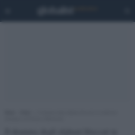
Home
>
Esteri
>
Il dramma degli afghani bloccati in condizioni
disumane tra Polonia e Bielorussia
Il dramma degli afghani bloccati in