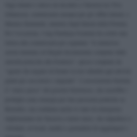
Oggi intanto è atteso un incontro a Varsavia tra Ylva
Johansson, commissaria europea per gli Affari interni, e
Mariusz Kaminski, ministro degli Interni della Polonia.
Per l’occasione, l’ong Fundacja Ocalenie ha scritto una
lettera alla commissaria per segnalare “le numerose
azioni inumane ed illegali documentate compiute dalle
autorità polacche alla frontiera”, spesso compiute da
“agenti che negano di fornire la loro identità agli attivisti
giunti per soccorrere i migranti”. L’associazione biasima
il “cinico gioco” del governo bielorusso, che userebbe i
profughi come strategia per fare pressioni politiche su
Bruxelles, ma condanna anche lo stato di emergenza
implementato da Varsavia a inizio mese, che impedisce a
volontari, avvocati, medici e giornalisti di raggiungere i