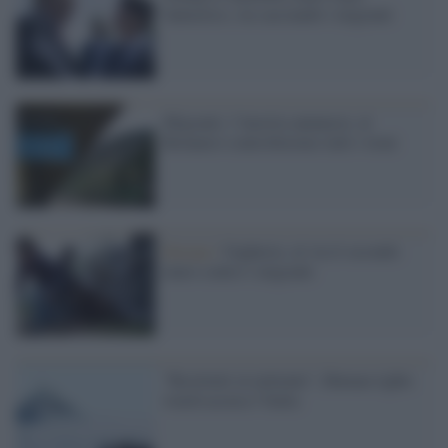
fantastico, sta cacciando i migranti
Migranti, l’Austria annuncia: al
Brennero controlleremo tutti i treni
Europa /
Ungheria: al via il secondo
muro contro i migranti
"Restituiti al mittente", Human rights
watch accusa l’Italia