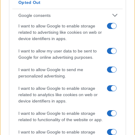
Opted Out
Syndication
Culture
Google consents
Salute
Globalist
I want to allow Google to enable storage
related to advertising like cookies on web or
Megachip
Globalscience
device identifiers in apps.
GiULia
Globalsport
I want to allow my user data to be sent to
Google for online advertising purposes.
Prima Pagina
I want to allow Google to send me
personalized advertising.
Giornale dello
Chi siamo
I want to allow Google to enable storage
Spettacolo
related to analytics like cookies on web or
Contributors
device identifiers in apps.
Wondernet
Facebook
I want to allow Google to enable storage
Giuliana Sgrena
related to functionality of the website or app.
Twitter
I want to allow Google to enable storage