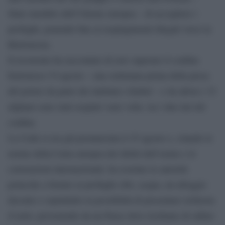
Stato membro dell’Unione europea – di accogliere i
profughi, ponendo fine ai respingimenti illegali verso la
Bielorussia.
Il ricorrente ha raccontato di aver superato il confine
bielorusso l’8 agosto – una settimana prima della presa
del potere da parte dei talebani a Kabul – e da allora i 32
afghani sono stati respinti varie volte, tra i due lati del
confine.
La Cedu si era già pronunciata il 25 agosto e, citando le
norme della Carta europea dei diritti dell’uomo e le
convenzioni internazionali, ha esortato le autorità
polacche a fornire ai profughi cibo, acqua, un alloggio
decente e soprattutto la possibilità di presentare richiesta
d’asilo, provenendo da un Paese dove rischiano di subire