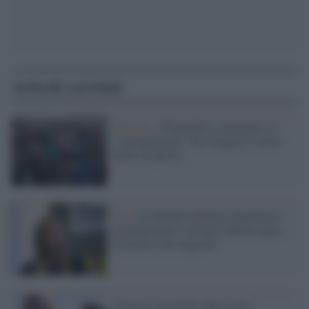
Articoli correlati
Migranti /
Pregiudizi e stereotipi. Il
"respingimento" dei rifugiati si nutre
anche di questo
FdI /
Il tribunale dichiara illegittimi i
respingimenti e Giorgia Meloni parte
all'attacco dei migranti
Trump lo xenofobo loda Conte: