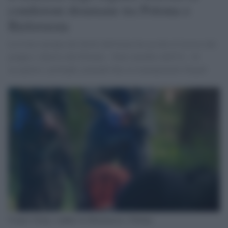
condizioni disumane tra Polonia e
Bielorussia
La Corte europea dei diritti dell'uomo ha accolto il ricorso dal
gruppo e chiesto alla Polonia - Stato membro dell'Ue - di
accogliere i profughi, ponendo fine ai respingimenti illegali
Usnarz Górny, confine tra Bielorussia e Polonia