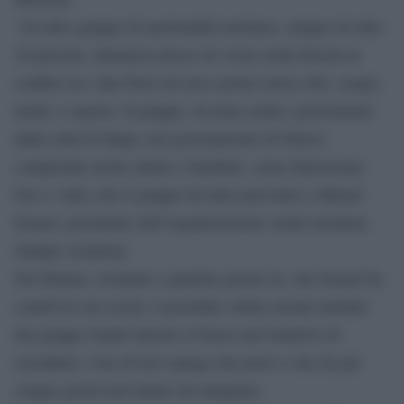
Un altro gruppo di nazionalità irachena, sempre di oltre
30 persone, denuncia invece di vivere nella foresta al
confine tra i due Paesi da nove giorni senza cibo, acqua,
tende o coperte. Il gruppo, di etnia curda e proveniente
dalla città di Sinjar, nel governatorato di Ninive,
comprende anche donne e bambini, come dimostrano
foto e video che il gruppo ha fatto pervenire a Murad
Ismael, presidente dell’organizzazione curdo-irachena
Sinnjar Academy.
Nel filmato, risalente a qualche giorno fa, che Ismael ha
condiviso sui social, è possibile vedere alcuni membri
del gruppo riuniti intorno al fuoco nel tentativo di
riscaldarsi. Uno di loro spiega che piove e che da già
cinque giorni non hanno da mangiare.