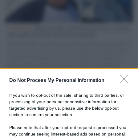
L'intervista /
Marco Croatti e la Flottilla per Gaza: le nostre
vele gonfie grazie alla sollevazione popolare
Il Senatore M5S racconta la sua esperienza sulle barche cariche di
aiuti umanitari assalite dall'esercito israeliano. Una guerra atroce,
il tentativo di disumanizzazione delle vittime, il servilismo del
governo italiano e degli altri europei, il ritorno al colonialismo.
L'importanza dei movimenti.
Do Not Process My Personal Information
Il caso /
Trump ha quasi esaurito l'arsenale Usa, ma il
tycoon smentisce
If you wish to opt-out of the sale, sharing to third parties, or
processing of your personal or sensitive information for
targeted advertising by us, please use the below opt-out
section to confirm your selection.
Chiesa /
Papa Leone XIV denuncia le violenze in Ucraina e
Russia e chiede il rispetto del diritto umanitario e della
Please note that after your opt-out request is processed you
diplomazia
may continue seeing interest-based ads based on personal