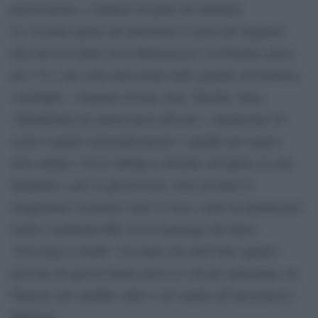
persecuzioni e violenze da parte dei talebani.
La vicenda riporta all’attenzione il tema dei migranti
bloccati nel limbo tra la Bielorussia e la Polonia, porta
per l’Ue: una volta intercettati dalle guardie di frontiera,
i profughi – originari di Iraq, Iran, Turchia, Siria,
Afghanistan ma anche paesi africani – denunciano di
essere respinti sistematicamente e quindi non sapere
dove andare. Ciò li obbliga a dormire all’aperto in aree
disabitate e per lo più boscose, dove di notte le
temperature scendono sotto lo zero, come ha denunciato
anche l’emittente Bbc in un reportage dal titolo
“Freezing to death”. Secondo enti dell’Onu, quattro
persone da agosto hanno perso la vita per ipotermia, un
bilancio che sarebbe salito a sei stando all’ong polacca
MiGreat.