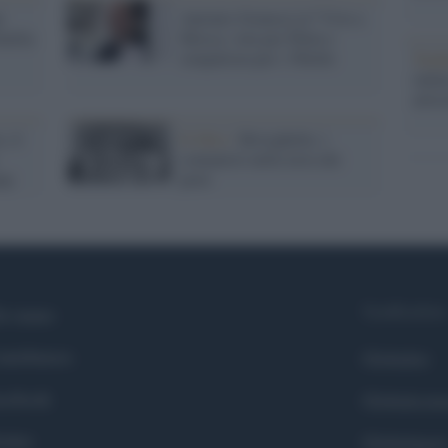
i
Antonio Gramsci jr? Vive a
Emilia
Mosca, vota per Putin e
simpatizza per i 5Stelle
Tend
onlin
artic
, il
Il libro /
Brisighella: i
comunisti nella terra dei
uay
preti
Syndication
i siamo
ntributors
Globalist
cebook
Globalscie
itter
Globalsport