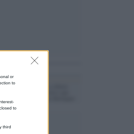
i anche
sonal or
ection to
Roma /
Addio a Alberto
Menichelli, storico capo
scorta di Enrico Berlinguer
nterest-
closed to
 third