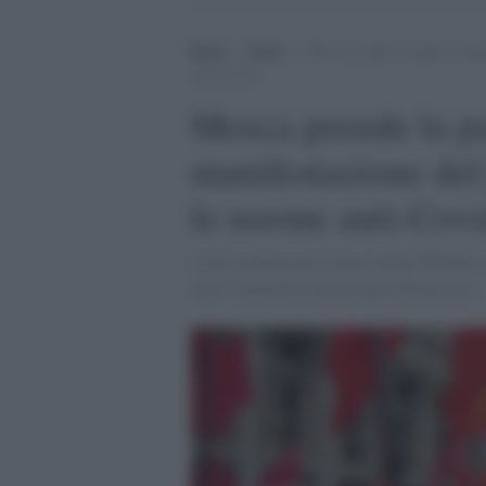
Home
>
Esteri
>
Mosca prende la palla al bal
anti-Covid”
Mosca prende la pal
manifestazione del
le norme anti-Covi
Lo ha riportato la testata online Meduza, 
non è consentito partecipare all'incontro