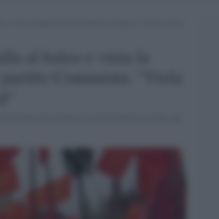
zo e vieta la manifestazione del partito Comunista: “Viola le norme
la al balzo e vieta la
 partito Comunista: "Viola
d"
precisando che la polizia e la procura hanno avvertito che