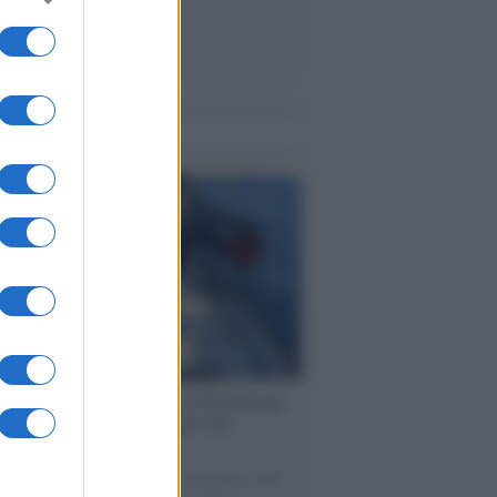
me notizie
ervista /
Marco Croatti e la Flottilla per
 le nostre vele gonfie grazie alla
vazione popolare
natore M5S racconta la sua esperienza sulle