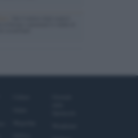
enze /
Sale il numero degli acquisti
e in Europa e aumentano le vendite di
oli second hand
Culture
Giornale
dello
Salute
Spettacolo
Megachip
nce
Wondernet
GiULia