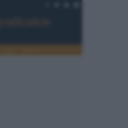
Sport
Tendenze