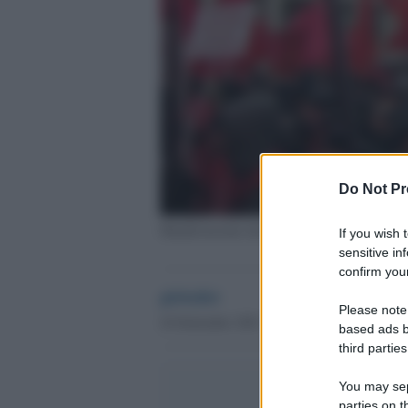
Do Not Pr
Manifestazione del partito comunista in Russ
If you wish 
sensitive in
confirm your
globalist
Please note
24 Settembre 2021 - 19.45
based ads b
third parties
You may sepa
parties on t