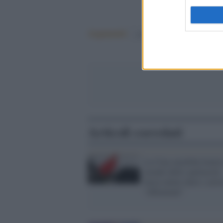
Argomenti:
covid-19
Articoli correlati
La Cina omofoba limita 
mondo dello spettacolo:
basta talent show e artis
"effeminati"