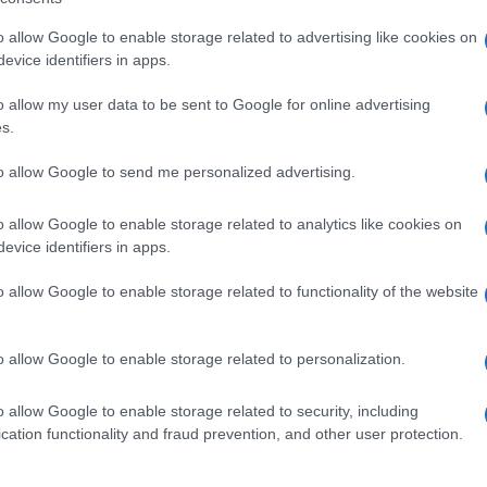
elettronico a Mosca alle scorse elezioni
o allow Google to enable storage related to advertising like cookies on
evice identifiers in apps.
tesso Partito Comunista hanno sottolineato che
o allow my user data to be sent to Google for online advertising
Ulti
s.
 hanno mandato al Comune anche una notifica su
o tra deputati ed elettori, che non richiede
to allow Google to send me personalized advertising.
o allow Google to enable storage related to analytics like cookies on
evice identifiers in apps.
o allow Google to enable storage related to functionality of the website
pp
o allow Google to enable storage related to personalization.
L'int
Gaza:
o allow Google to enable storage related to security, including
a del caos
solle
cation functionality and fraud prevention, and other user protection.
Il Se