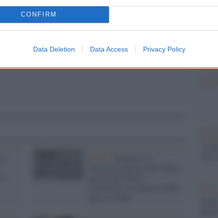
barch
dall'e
CONFIRM
tentat
servil
europ
Data Deletion
Data Access
Privacy Policy
dei m
Musi
Il ri
"Cron
che s
il
Storia /
Domani è il
centesimo anniversario della
ti
nascita del Partito
Comunista: un sogno troppo
Lo st
spesso tradito
anche
dietr