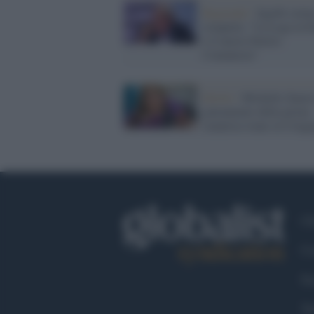
Regionali /
Sgarbi orma
straparla: "La Lega in 
è il nuovo Partito
Comunista"
Diritti /
Michelle Suarez
giuramento della prima
senatrice trans in Urug
Ch
Co
Fa
Tw