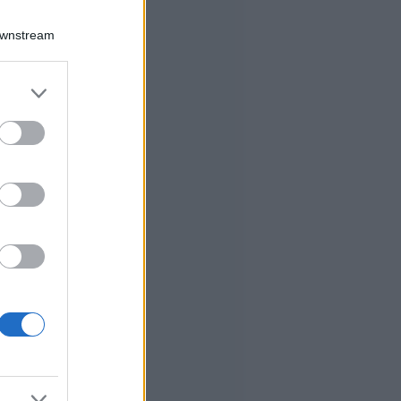
Downstream
er and store
to grant or
ed purposes