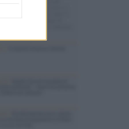
e cariche di aiuti umanitari assalite
sercito israeliano. Una guerra atroce, il
ivo di disumanizzazione delle vittime, il
ismo del governo italiano e degli altri
ei, il ritorno al colonialismo. L'importanza
ovimenti.
ca /
Al maestro Francesco Guccini
cordo /
Quando Guccini raccontava le
ache epafaniche": l'intervista all'artista
i definiva un 'narratore'
udio /
Disinformazione russa e destra:
 la macchina propagandistica di Putin
o la crisi di Ceuta