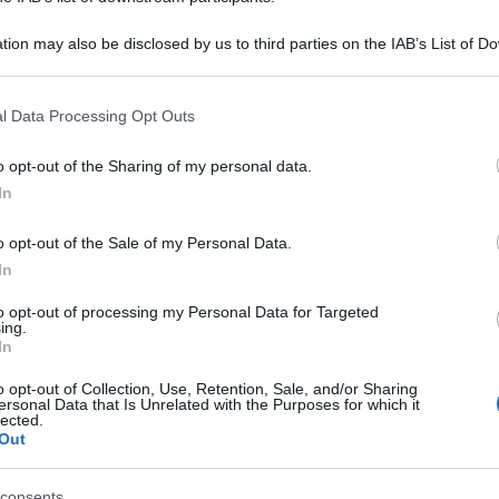
tion may also be disclosed by us to third parties on the IAB’s List of 
 that may further disclose it to other third parties.
 that this website/app uses one or more Google services and may gath
l Data Processing Opt Outs
including but not limited to your visit or usage behaviour. You may click 
 to Google and its third-party tags to use your data for below specifi
o opt-out of the Sharing of my personal data.
ogle consent section.
In
o opt-out of the Sale of my Personal Data.
In
niziativa del Partito Comunista della
to opt-out of processing my Personal Data for Targeted
a manifestazione domani in Piazza Pushkin
ing.
In
e anti-Covid.
eduza, precisando che la polizia e la procura
o opt-out of Collection, Use, Retention, Sale, and/or Sharing
ersonal Data that Is Unrelated with the Purposes for which it
o partecipare all’incontro.
lected.
Out
e del Comitato centrale del Partito comunista,
il Partito Comunista della Federazione Russa
consents