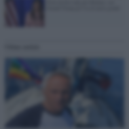
Prove da first lady per Melania: con
Donald Trump gli Usa di nuovo grandi
Ultime notizie