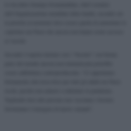
Lo ha detto Soumya Swaminathan, chief scientist
dell’Organizzazione mondiale della Sanità, secondo cui
la priorità al momento deve essere quella di aumentare le
coperture nei Paesi che ancora non hanno avuto accesso
ai vaccini.
Secondo l’esperta iniziare con i “booster” con buona
parte del mondo ancora non immunizzata potrebbe
essere addirittura controproducente: “Ci opponiamo
fermamente alla terza dose per tutti gli adulti nei Paesi
ricchi, perché non aiuterà a rallentare la pandemia.
Togliendo dosi alle persone non vaccinate i booster
favoriranno l’emergere di nuove varianti”.