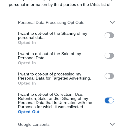
riarmo ha un serio problema
personal information by third parties on the IAB’s list of
downstream participants.
Personal Data Processing Opt Outs
This information may also be disclosed by us to third parties
Il caso /
Trump ha quasi esaurito l'arsenale Usa, ma il
on the IAB’s List of Downstream Participants that may further
I want to opt-out of the Sharing of my
tycoon smentisce
disclose it to other third parties.
personal data.
Opted In
Please note that this website/app uses one or more Google
services and may gather and store information including but
I want to opt-out of the Sale of my
Personal Data.
not limited to your visit or usage behaviour. You may click to
Opted In
grant or deny consent to Google and its third-party tags to
use your data for below specified purposes in below Google
I want to opt-out of processing my
consent section.
Personal Data for Targeted Advertising.
Opted In
I want to opt-out of Collection, Use,
Retention, Sale, and/or Sharing of my
Personal Data that Is Unrelated with the
Purposes for which it was collected.
Opted Out
Syndication
Culture
Google consents