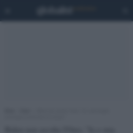
Home
>
Esteri
>
Biden non ascolta l’Oms: “Io e mia moglie
riceveremo la terza dose di vaccino”
Biden non ascolta l'Oms: "Io e mia