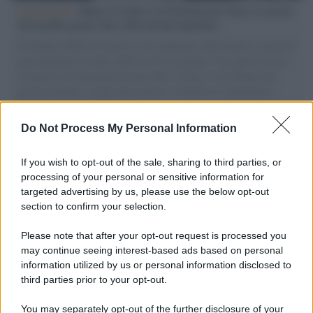
L'intervista /
Marco Croatti e la Flottilla per Gaza: le nostre
vele gonfie grazie alla sollevazione popolare
Il Senatore M5S racconta la sua esperienza sulle barche cariche di
aiuti umanitari assalite dall'esercito israeliano. Una guerra atroce,
il tentativo di disumanizzazione delle vittime, il servilismo del
governo italiano e degli altri europei, il ritorno al colonialismo.
L'importanza dei movimenti.
Do Not Process My Personal Information
Lo studio /
Disinformazione russa e destra: anche la
macchina propagandistica di Putin dietro la crisi di Ceuta
If you wish to opt-out of the sale, sharing to third parties, or
processing of your personal or sensitive information for
targeted advertising by us, please use the below opt-out
section to confirm your selection.
Tendenze /
Sale il numero degli acquisti online in Europa e
aumentano le vendite di articoli second hand
Please note that after your opt-out request is processed you
may continue seeing interest-based ads based on personal
information utilized by us or personal information disclosed to
third parties prior to your opt-out.
Pd /
Un partito progressista e di sinistra che si spacca sul
You may separately opt-out of the further disclosure of your