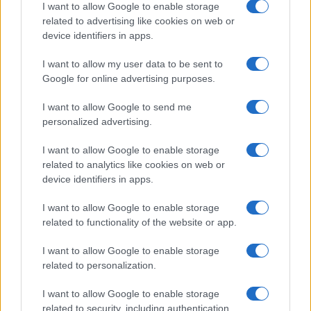
Salute
Globalist
I want to allow Google to enable storage
related to advertising like cookies on web or
Megachip
Globalscience
device identifiers in apps.
GiULia
Globalsport
I want to allow my user data to be sent to
Google for online advertising purposes.
Prima Pagina
I want to allow Google to send me
personalized advertising.
Giornale dello
Chi siamo
I want to allow Google to enable storage
Spettacolo
related to analytics like cookies on web or
Contributors
device identifiers in apps.
Wondernet
Facebook
I want to allow Google to enable storage
Giuliana Sgrena
related to functionality of the website or app.
Twitter
I want to allow Google to enable storage
Google News
related to personalization.
Mastodon
I want to allow Google to enable storage
related to security, including authentication