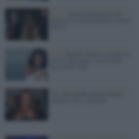
Il caso /
Melania indignata per una
battuta di un costituzionalista sul figlio
Barron
Libri /
Michelle Obama si racconta: in
libreria "Becoming - La mia storia".
Ecco alcuni stralci
Che colpo sarebbe Melania Trump a
Sanremo! Tutti i retroscena