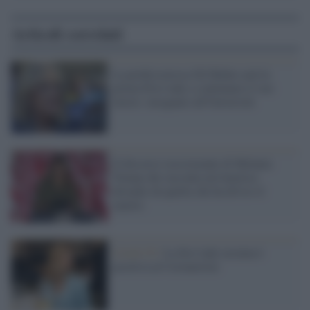
Articoli correlati
La professoressa Jill Biden sarà la
prima First lady a continuare il suo
lavoro: insegnare all'Università
Il discorso rassicurante di Melania
Trump che racconta un'America
distante da quella che ha diviso il
marito
Covid-19 /
La first lady ucraina è
positiva al Coronavirus