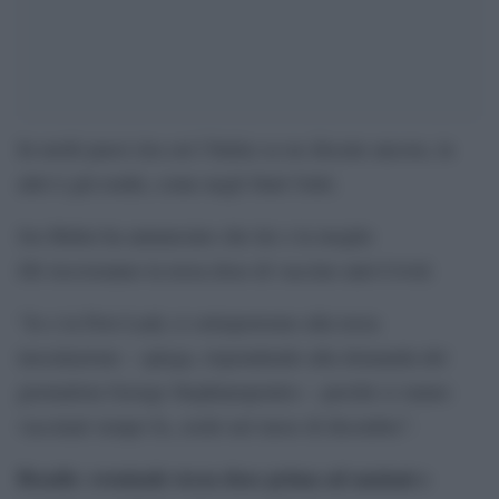
In molti paesi (tra cui l’Italia) se ne discute ancora, in
altri è già realtà, come negli Stati Uniti.
Joe Biden ha annunciato che lui e la moglie
Jill riceveranno la terza dose di vaccino anti-Covid.
“Io e la First Lady ci sottoporremo alla terza
inoculazione – spiega, rispondendo alla domanda del
giornalista George Stephanopoulos – perché ci siamo
vaccinati tempo fa, credo nel mese di dicembre”.
Brasile: eventuale terza dose prima ad anziani e