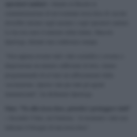
operatori sanitari –
Intanto in Brasile la
somministrazione di un’eventuale terza dose di vaccini
dovrebbe iniziare sugli anziani e sugli operatori sanitari.
Lo ha reso noto il ministro della Salute, Marcelo
Queiroga, durante una conferenza stampa.
“Non appena avremo tutti i dati scientifici e avremo a
disposizione un numero sufficiente di dosi, stiamo
programmando di avviare un rafforzamento della
vaccinazione. Questo vale per tutti gli agenti
immunizzanti”, ha dichiarato Queiroga.
Oms: “No alla terza dose, priorità è proteggere tutti”
–
Secondo l’Oms, nel frattemo, “al momento i dati non
indicano il bisogno di una terza dose”.