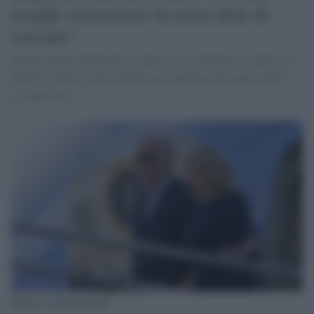
moglie riceveremo la terza dose di
vaccino"
Intanto anche dal Brasile si parte con il richiamo a sanitari ed
anziani, mentre l'Oms chiede una copertura più ampia della
seconda dose
Biden e la first lady Jill