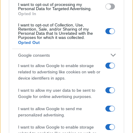
use your data for below specified purposes in below Google
I want to opt-out of processing my
consent section.
Personal Data for Targeted Advertising.
Opted In
I want to opt-out of Collection, Use,
Retention, Sale, and/or Sharing of my
Personal Data that Is Unrelated with the
Purposes for which it was collected.
Opted Out
Syndication
Culture
Google consents
Salute
Globalist
I want to allow Google to enable storage
related to advertising like cookies on web or
Megachip
Globalscience
device identifiers in apps.
GiULia
Globalsport
I want to allow my user data to be sent to
Google for online advertising purposes.
Prima Pagina
I want to allow Google to send me
personalized advertising.
Giornale dello
Chi siamo
I want to allow Google to enable storage
Spettacolo