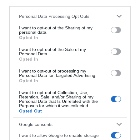
downstream participants.
Personal Data Processing Opt Outs
This information may also be disclosed by us to third parties
Tendenze /
Sale il numero degli acquisti online in Europa e
on the IAB’s List of Downstream Participants that may further
I want to opt-out of the Sharing of my
aumentano le vendite di articoli second hand
disclose it to other third parties.
personal data.
Opted In
Please note that this website/app uses one or more Google
services and may gather and store information including but
I want to opt-out of the Sale of my
Personal Data.
not limited to your visit or usage behaviour. You may click to
Opted In
grant or deny consent to Google and its third-party tags to
use your data for below specified purposes in below Google
I want to opt-out of processing my
consent section.
Personal Data for Targeted Advertising.
Opted In
I want to opt-out of Collection, Use,
Retention, Sale, and/or Sharing of my
Personal Data that Is Unrelated with the
Purposes for which it was collected.
Opted Out
Syndication
Culture
Google consents
Salute
Globalist
I want to allow Google to enable storage