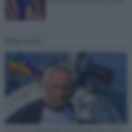
Donald Trump gli Usa di nuovo grandi
Ultime notizie
L'intervista /
Marco Croatti e la Flottilla per Gaza: le nostre