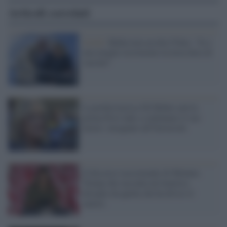
Articoli correlati
Covid /
Biden non ascolta l'Oms: "Io e
mia moglie riceveremo la terza dose di
vaccino"
La professoressa Jill Biden sarà la
prima First lady a continuare il suo
lavoro: insegnare all'Università
Il discorso rassicurante di Melania
Trump che racconta un'America
distante da quella che ha diviso il
marito