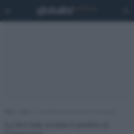
Home
>
Esteri
>
La first lady ucraina è positiva al Coronavirus
La first lady ucraina è positiva al
Coronavirus