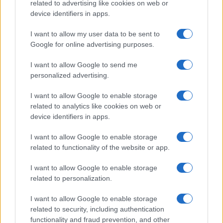
related to advertising like cookies on web or
Megachip
Globalscience
device identifiers in apps.
GiULia
Globalsport
I want to allow my user data to be sent to
Google for online advertising purposes.
Prima Pagina
I want to allow Google to send me
personalized advertising.
Giornale dello
Chi siamo
I want to allow Google to enable storage
Spettacolo
related to analytics like cookies on web or
Contributors
device identifiers in apps.
Wondernet
Facebook
I want to allow Google to enable storage
Giuliana Sgrena
related to functionality of the website or app.
Twitter
I want to allow Google to enable storage
Google News
related to personalization.
Mastodon
I want to allow Google to enable storage
related to security, including authentication
Cookie Policy
functionality and fraud prevention, and other