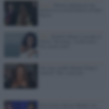
Il caso /
Melania indignata per una
battuta di un costituzionalista sul figlio
Barron
Libri /
Michelle Obama si racconta: in
libreria "Becoming - La mia storia".
Ecco alcuni stralci
Che colpo sarebbe Melania Trump a
Sanremo! Tutti i retroscena
Prove da first lady per Melania: con