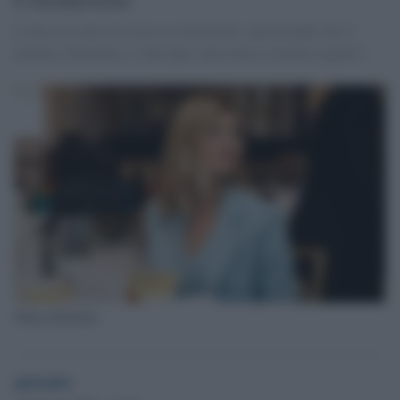
Lo ha reso noto lei stessa su Facebook, specificando che il
premier Zelenskiy e i due figli sono invece risultati negativi.
Olena Zelenska
globalist