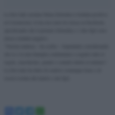
La first lady ucraina Olena Zelenska è risultata positiva
al Coronavirus: lo ha reso noto lei stessa su Facebook,
specificando che il premier Zelenskiy e i due figli sono
invece risultati negativi.
“Notizia inattesa – ha scritto – Soprattutto considerando
che io e la mia famiglia continuiamo a seguire tutte le
regole, mascherine, guanti e contatti ridotti al minimo”.
La first lady ha detto di sentirsi comunque bene e di
essersi isolata dal marito e dai figli.
Facebook
Twitter
Telegram
WhatsApp