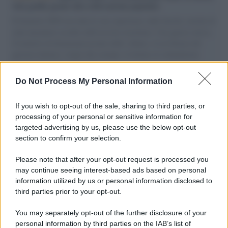
vele gonfie grazie alla sollevazione popolare
Il Senatore M5S racconta la sua esperienza sulle barche cariche di
aiuti umanitari assalite dall'esercito israeliano. Una guerra atroce,
il tentativo di disumanizzazione delle vittime, il servilismo del
governo italiano e degli altri europei, il ritorno al colonialismo.
L'importanza dei movimenti.
Do Not Process My Personal Information
Musica /
Al maestro Francesco Guccini
If you wish to opt-out of the sale, sharing to third parties, or
processing of your personal or sensitive information for
targeted advertising by us, please use the below opt-out
section to confirm your selection.
Il ricordo /
Quando Guccini raccontava le "Cronache
epafaniche": l'intervista all'artista che si definiva un
Please note that after your opt-out request is processed you
'narratore'
may continue seeing interest-based ads based on personal
information utilized by us or personal information disclosed to
third parties prior to your opt-out.
Lo studio /
Disinformazione russa e destra: anche la
You may separately opt-out of the further disclosure of your
macchina propagandistica di Putin dietro la crisi di Ceuta
personal information by third parties on the IAB’s list of