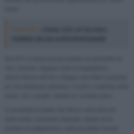
umani.
Leggi anche:
A Parma “LEI”: da Van Gogh a
Modigliani, oltre due secoli di ritratti femminili
Dal 2019, le donne possono guidare un’automobile da
sole e possono viaggiare senza accompagnatore,
tuttavia diverse attiviste e blogger sono finite in prigione
per aver denunciato attraverso i social la condizione delle
donne, vere e proprie cittadine di ‘seconda classe’.
La possibilità di andare alla Mecca senza tutore ha
spinto molte a presentare domanda, ispirate da un
desiderio di indipendenza e dalla possibilità di poter