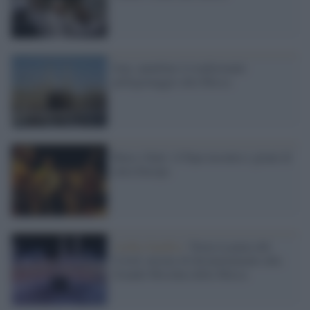
Iran, annullato il tradizionale
pellegrinaggio alla Mecca
Rom e Sinti: il Papa incontra i gitani di
tutta Europa
Arabia Saudita /
Torna la paura del
Covid: misure di distanziamento alla
Grande Moschea della Mecca