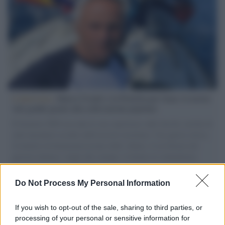
L'intervista /
Marco Croatti e la Flottilla per Gaza: le nostre
vele gonfie grazie alla sollevazione popolare
Il Senatore M5S racconta la sua esperienza sulle barche cariche di
aiuti umanitari assalite dall'esercito israeliano. Una guerra atroce,
il tentativo di disumanizzazione delle vittime, il servilismo del
governo italiano e degli altri europei, il ritorno al colonialismo.
L'importanza dei movimenti.
Do Not Process My Personal Information
L'attesa /
Un estate di calcio: tra Mondiali e Serie A
If you wish to opt-out of the sale, sharing to third parties, or
processing of your personal or sensitive information for