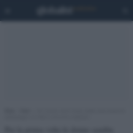
Home
>
Esteri
>
Per la prima volta le donne saudite senza uomini nel
pellegrinaggio a La Mecca: ma la loro condizione…
Per la prima volta le donne saudite