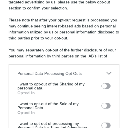
targeted advertising by us, please use the below opt-out
section to confirm your selection.
Musica /
Al maestro Francesco Guccini
Please note that after your opt-out request is processed you
may continue seeing interest-based ads based on personal
information utilized by us or personal information disclosed to
third parties prior to your opt-out.
Il ricordo /
Quando Guccini raccontava le "Cronache
You may separately opt-out of the further disclosure of your
epafaniche": l'intervista all'artista che si definiva un
personal information by third parties on the IAB’s list of
'narratore'
downstream participants.
Personal Data Processing Opt Outs
This information may also be disclosed by us to third parties
Lo studio /
Disinformazione russa e destra: anche la
on the IAB’s List of Downstream Participants that may further
I want to opt-out of the Sharing of my
macchina propagandistica di Putin dietro la crisi di Ceuta
disclose it to other third parties.
personal data.
Opted In
Please note that this website/app uses one or more Google
services and may gather and store information including but
I want to opt-out of the Sale of my
Personal Data.
not limited to your visit or usage behaviour. You may click to
Opted In
grant or deny consent to Google and its third-party tags to
use your data for below specified purposes in below Google
I want to opt-out of processing my
consent section.
Personal Data for Targeted Advertising.