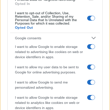
Opted In
I want to opt-out of Collection, Use,
Retention, Sale, and/or Sharing of my
Personal Data that Is Unrelated with the
Purposes for which it was collected.
Opted Out
Syndication
Culture
Google consents
Salute
Globalist
I want to allow Google to enable storage
related to advertising like cookies on web or
Megachip
Globalscience
device identifiers in apps.
GiULia
Globalsport
I want to allow my user data to be sent to
Google for online advertising purposes.
Prima Pagina
I want to allow Google to send me
personalized advertising.
Giornale dello
Chi siamo
I want to allow Google to enable storage
Spettacolo
related to analytics like cookies on web or
Contributors
device identifiers in apps.