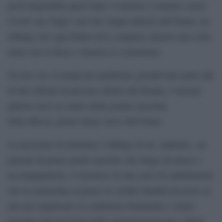
posti disponibili quest’anno: il numero è limitato causa
Covid, ma l’hajj è uno dei cinque pilastri dell’Islam, un
obbligo che ogni fedele deve compiere almeno una volta
nella vita se fisico e finanze lo consentono.
Un rito cui, in tempi pre pandemia, prendevano parte più
di due milioni di persone dirette alla Kaaba, l’enorme
pilastro nero al centro della grande moschea
della Mecca, primo luogo sacro dell’Islam.
La decisione di eliminare l’obbligo di un ‘mahram’, un
parente di primo grado maschio che funge da tutore e
accompagnatore, si inserisce in una serie di cambiamenti
che la monarchia al potere in Arabia Saudita ha posto in
atto per migliorare la condizione femminile e venire
incontro alle pressioni delle organizzazioni per i diritti