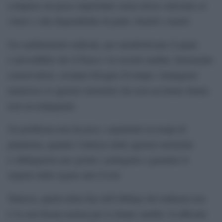
compiere un passo importante senza dover sottostare al
volere o alla disponibilità di padri, fratelli e mariti.
Un cambiamento radicale, per metabolizzare il quale
è prevedibile che il Paese e la società saudita, fortemente
conservatrice, avranno bisogno di tempo: rimangono
numerose le agenzie turistiche che non accettano donne
non accompagnate.
Un problema non da poco, soprattutto in tempi di
pandemia, quando l’utilizzo delle agenzie turistiche
è obbligatorio per gestire i pellegrini e garantire il
rispetto delle regole anti Covid.
Tuttavia, quella della fine dell’obbligo del mahram non
è la sola buona notizia per le donne saudite: la ufficiale