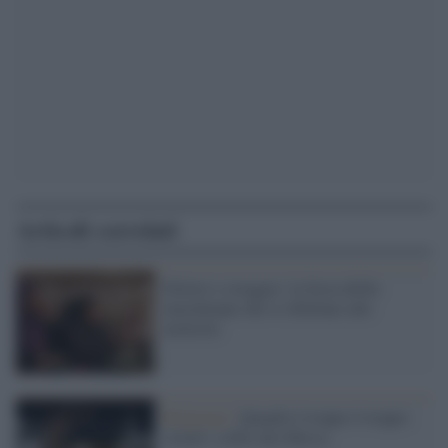
Articoli correlati
Dolore e coraggio: la forza dellle
musulmane che si ribellano alle
molestie
Religione /
Quando è troppo è troppo:
vietati i selfie alla Mecca