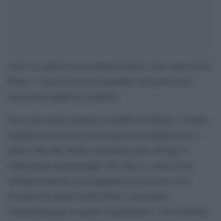
Non è la culla di un neo-Rinascimento come detto da tal
Renzi, e i passi avanti per garantire una parità sono
ancora ben lunghi da compiere.
Tra le piccolezze adottate in ambito di riforme, l’Arabia
Saudita ha reso nota la decisione di permettere per la
prima volta alle donne di prendere parte all’hajj, il
tradizionale pellegrinaggio alla Mecca, senza essere
obbligatoriamente accompagnate da un uomo. E la
decisione ha spinto molte donne a presentare
immediatamente la propria domanda per i circa 60 mila