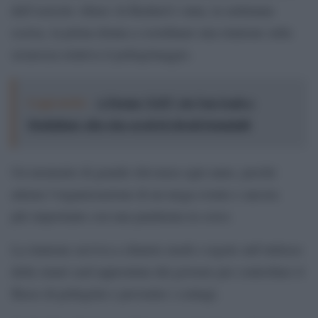
dell’esercito Abeer Al-Rashed è stata, la settimana
scorsa, la prima donna a coordinare una riunione sulla
sicurezza relativa il pellegrinaggio.
Leggi anche:
A Parma “LEI”: da Van Gogh a
Modigliani, oltre due secoli di ritratti femminili
Un momento di grande rilevanza ogni anno, perché
attiene l’organizzazione di un mega evento e ancora
più importante con una pandemia in corso.
La riunione serviva a chiarire modi e regole sull’utilizzo
della smart card approntata dal governo per controllare il
flusso di pellegrini e prevenire i contagi.