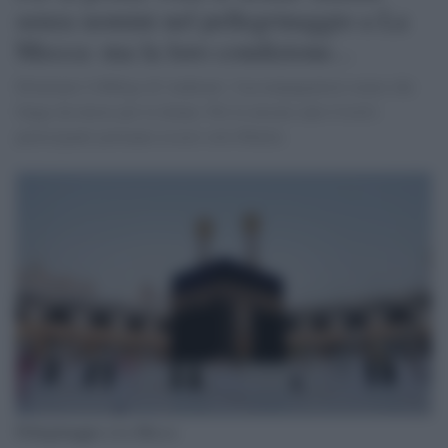
senza uomini nel pellegrinaggio a La
Mecca: ma la loro condizione...
Eliminato l'obbligo di 'mahram', l'accompagnatore uomo che
funge da tutore per le donne: Per le misure anti-Covid i
partecipanti potranno essere solo 60mila
Pellegrinaggio a La Mecca