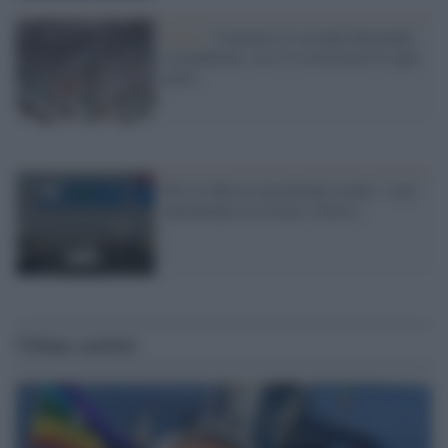
Islam /
Comincia il secondo Ramadan
in pandemia: ecco le restrizioni in ogni
paese
Per La Mecca musulmani avanti: i non
musulmani accostino a destra
Ultime notizie