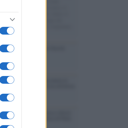
e cariche di aiuti umanitari assalite
sercito israeliano. Una guerra atroce, il
ivo di disumanizzazione delle vittime, il
ismo del governo italiano e degli altri
ei, il ritorno al colonialismo. L'importanza
ovimenti.
ca /
Al maestro Francesco Guccini
cordo /
Quando Guccini raccontava le
ache epafaniche": l'intervista all'artista
i definiva un 'narratore'
udio /
Disinformazione russa e destra:
 la macchina propagandistica di Putin
o la crisi di Ceuta