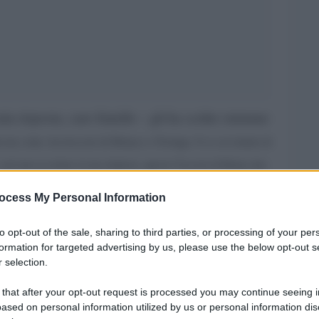
ia risposta, caro fratello – gli ha scritto stamane
 ma come Arcivescovo di Monaco e Frisinga. E se sei tentato di
 nel non accettare la tua rinuncia, questo Vescovo di Roma (tuo
llo che ha provato Pietro davanti al Signore quando, a suo modo,
ocess My Personal Information
che sono un peccatore’, e ascolta la risposta: ‘Pasci le mie
to opt-out of the sale, sharing to third parties, or processing of your per
formation for targeted advertising by us, please use the below opt-out s
 selection.
il Papa ringrazia dapprima Marx per il suo
aversando un momento di crisi – afferma poi -, e
 that after your opt-out request is processed you may continue seeing i
ased on personal information utilized by us or personal information dis
Germania lo sta vivendo. Tutta la Chiesa è in