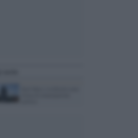
i anche
Karl Marx e la felicità come
forma di emancipazione
politica