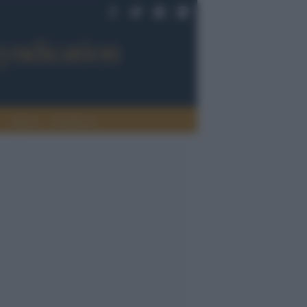
Sport
Tendenze