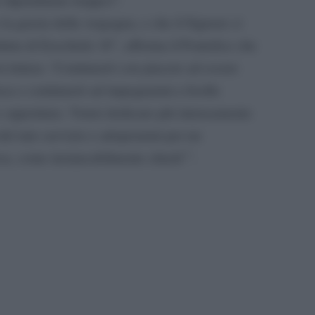
 grazia della vergogna, e che il Signore ci
tituta di Ezechiele 16”, afferma il Pontefice che
a lettera: ‘Continuerò con piacere ad essere
esa e continuerò ad impegnarmi a livello
o e opportuno. Vorrei dedicare più intensamente
 del mio servizio e adoperarmi per un
esa, come instancabilmente chiedi’”.
pp