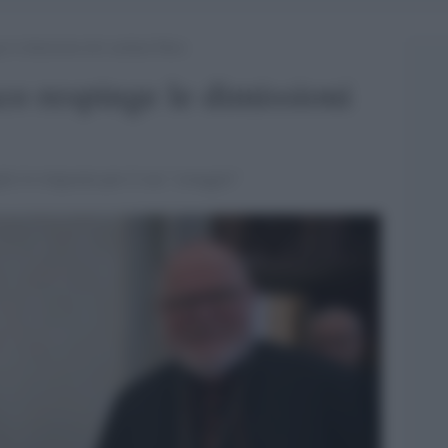
ge le dimissioni del cardinal Marx
co respinge le dimissioni
lio lo ringrazia per il suo "coraggio"