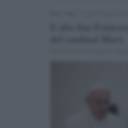
Home
>
Esteri
>
E alla fine Francesco respin
E alla fine Frances
del cardinal Marx
In una lettera, scritta in spagnolo, Bergog