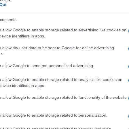
ci carico della storia, sia personalmente che
barch
Out
dall'e
indifferenti di fronte a questo crimine –
tentat
tersi in crisi. Non tutti vogliono accettare
servil
consents
europ
erché fare ‘risoluzioni’ di cambiare vita senza
o allow Google to enable storage related to advertising like cookies on
dei m
evice identifiers in apps.
rta a nulla”.
Musi
o allow my user data to be sent to Google for online advertising
l Papa -, ogni Vescovo della Chiesa deve
s.
are davanti a questa catastrofe?’. Il ‘mea culpa’
to allow Google to send me personalized advertising.
passato lo abbiamo fatto più di una volta di fronte
onalmente non abbiamo partecipato a quel
o allow Google to enable storage related to analytics like cookies on
Il ri
evice identifiers in apps.
"Cron
 atteggiamento è quello che ci viene chiesto
che s
, cosa che – in questo caso – non consiste di
o allow Google to enable storage related to functionality of the website
ano il coraggio di mettersi in crisi, di assumere
Lo st
eguenza”.
o allow Google to enable storage related to personalization.
anche
dietr
o allow Google to enable storage related to security, including