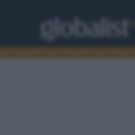
omia
Intelligence
Media
Ambiente
Cultura
Scienza