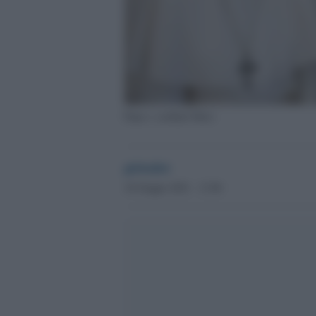
Papa e cardinal Marx
globalist
10 Giugno 2021 - 13.06