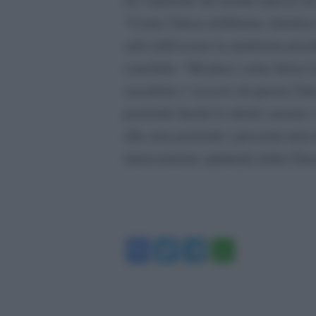
“Come Chiesa dobbiamo chiedere la
salvi dall’essere la spudorata pros
conclude: “Mi piace come finisci l
sacerdote e vescovo di questa Chi
pastorale finché lo riterrò sensat
alla cura pastorale i prossimi anni
rinnovamento spirituale della Chi
Facebook
Twitter
Telegram
WhatsA