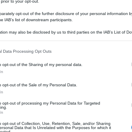
 prior to your opt-out.
di più ancora, la Chiesa oggi non può fare un
rately opt-out of the further disclosure of your personal information by
uesta crisi”. Secondo il Pontefice, “la politica
he IAB’s list of downstream participants.
 e la crisi va assunta dalla nostra fede
tion may also be disclosed by us to third parties on the IAB’s List of 
icologismi sono inutili – prosegue -. Assumere
Ulti
 that may further disclose it to other third parties.
e comunità, sia l’unico modo fruttuoso perché da
 that this website/app uses one or more Google services and may gath
l Data Processing Opt Outs
comunità e dobbiamo anche tenere conto che da
including but not limited to your visit or usage behaviour. You may click 
 to Google and its third-party tags to use your data for below specifi
ri, ma mai uguali”.
o opt-out of the Sharing of my personal data.
ogle consent section.
In
n una frase contro il comunismo mai pronunciata:
o opt-out of the Sale of my Personal Data.
In
Costituzione
to opt-out of processing my Personal Data for Targeted
L'int
ing.
Gaza:
In
 una catastrofe la triste storia degli abusi
solle
he la Chiesa ha preso fino a poco tempo fa”,
o opt-out of Collection, Use, Retention, Sale, and/or Sharing
Il Se
ersonal Data that Is Unrelated with the Purposes for which it
lected.