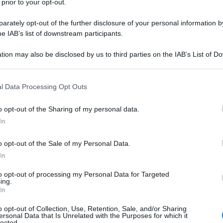
 prior to your opt-out.
ro avviso non rispetta la dottrina (ad esempio
rately opt-out of the further disclosure of your personal information by
la legge che rende possibile l’aborto)
ma nulla
he IAB’s list of downstream participants.
o comportamenti quando c’è stato il terribile
Ulti
tion may also be disclosed by us to third parties on the IAB’s List of 
imare il papa per assolvere se stessi!
 that may further disclose it to other third parties.
cana, ma anche di tante altre Chiese locali, alle
 that this website/app uses one or more Google services and may gath
l Data Processing Opt Outs
including but not limited to your visit or usage behaviour. You may click 
ma anche con la sua irruenza, ha cercato di porre
 to Google and its third-party tags to use your data for below specifi
o opt-out of the Sharing of my personal data.
 partire dell’esame accorto e profondo di cosa
ogle consent section.
In
chie, nelle diocesi, nei collegi, nei seminari nei
o opt-out of the Sale of my Personal Data.
In
 il testo della lettera inviata dal cardinale Marx,
L'int
to opt-out of processing my Personal Data for Targeted
Gaza:
ing.
co per capire: non sappiamo se Francesco
In
solle
però che il cardinale Marx non ha detto che la
Il Se
o opt-out of Collection, Use, Retention, Sale, and/or Sharing
ersonal Data that Is Unrelated with the Purposes for which it
he lo sarebbe se non si cambiasse paradigma.
barch
lected.