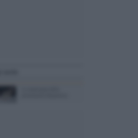
i anche
La menzogna della
preminenza finanziaria