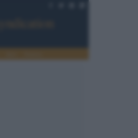
Sport
Tendenze