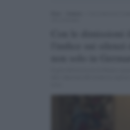
Home
>
Tendenze
>
Con le dimissioni il card
solo in Germania
Con le dimissioni 
l'indice sui silenzi
non solo in Germa
Il gesto dell'arcivescovo di Monaco rigua
dove i depositari dell’ortodossia vogliono
resto...