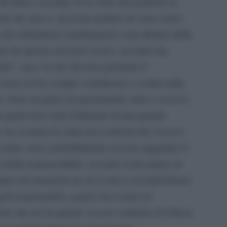
all
’
abuso sessuale. Io la vedo decisamente in
i che non si possono perdere di vista: errori
le che richiedono cambiamenti e una riforma della
ire da questa crisi può essere, secondo me,
ale”, una via che davvero permette il
 come Lei ha sempre sottolineato e scritto nella
ia. Sono un prete da quarantadue anni e vescovo
ei quali sono stato Ordinario di una grande
 sia scemata la stima nei confronti dei vescovi
colare, anzi, probabilmente essa ha raggiunto il
 della responsabilità, secondo il mio punto di
ltanto nel momento in cui si riesce ad individuare,
goli responsabili e quali i loro errori ed
iarire che noi in quanto vescovi vediamo la Chiesa