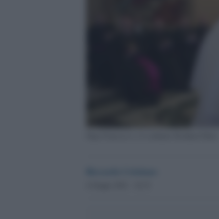
Papa Francesco e il cardinale Reinhard Marx
Riccardo Cristiano
4 Giugno 2021 - 16.33