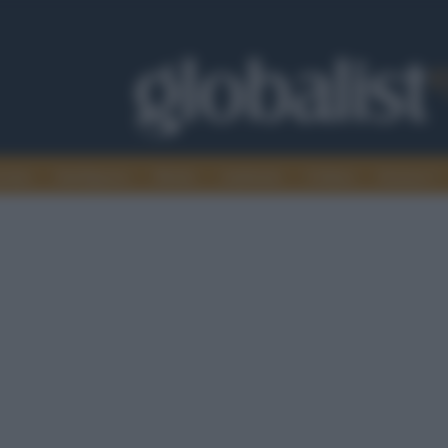
omia
Intelligence
Media
Ambiente
Cultura
Scienza