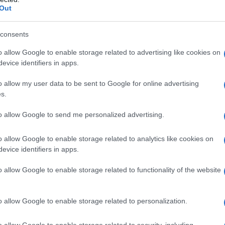
dall'e
Out
re si potrebbe alzare l’asticella, per tutti. Ecco
tentat
servil
consents
europ
dei m
o allow Google to enable storage related to advertising like cookies on
n una frase contro il comunismo mai pronunciata:
evice identifiers in apps.
Pales
Costituzione
o allow my user data to be sent to Google for online advertising
asseg
s.
rudi
iesa in Germania sta attraversando dei momenti
to allow Google to send me personalized advertising.
otivi – anche oltre la Germania, in tutto il
L'eve
o allow Google to enable storage related to analytics like cookies on
natu
elencare dettagliatamente. Tuttavia, la crisi
evice identifiers in apps.
– Ope
sonale fallimento, per colpa nostra. Questo mi
o allow Google to enable storage related to functionality of the website
lgendo lo sguardo sulla Chiesa cattolica in
Il ri
ma anche in riferimento ai decenni passati. Mi
o allow Google to enable storage related to personalization.
ne – di essere giunti ad un
“
punto morto” che,
o allow Google to enable storage related to security, including