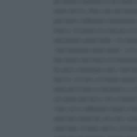
per quanto riguarda la crisi legata 
modo diverso. Due sono gli element
personali e fallimento istituziona
Chiesa. Un punto di svolta per usc
unicamente quella della
“
via sinod
“
discernimento degli spiriti”, così
Sua lettera alla Chiesa in German
da quasi venticinque anni, venti d
diocesi. Avverto con dolore quanto
nella percezione ecclesiastica e se
suo punto più basso. Per assumersi
vista, non è sufficiente reagire so
sulla base degli atti, chi sono i sin
omissioni. Si tratta, invece, di ch