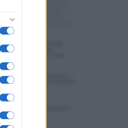
sercito israeliano. Una guerra atroce, il
ivo di disumanizzazione delle vittime, il
ismo del governo italiano e degli altri
ei, il ritorno al colonialismo. L'importanza
ovimenti.
tina /
Il Board of Peace di Trump
na il primo contratto per un
mentale avamposto militare a Gaza
nto /
La Sila diventa un palcoscenico
rale: nasce “A Farla Amare Comincia Tu
ra Sila”
cordo /
Le radici di Francesco Guccini