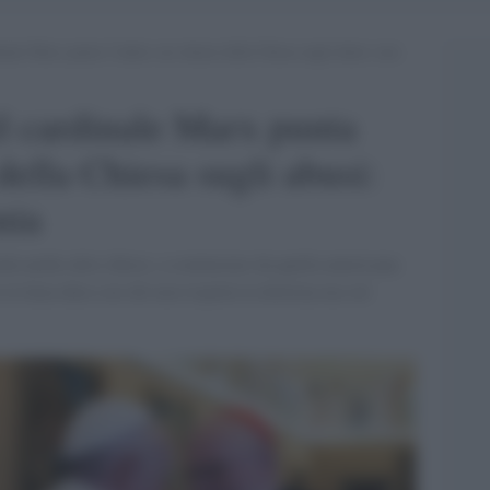
inale Marx punta l’indice sui silenzi della Chiesa sugli abusi: non
il cardinale Marx punta
 della Chiesa sugli abusi:
nia
rda anche altre chiese, a cominciare da quella americana
 la linea dura con chi non rispetta la dottrina ma sul