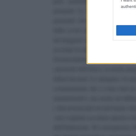
però, potrebbe diventare anche un
authenti
pasquale. La
“
fede pasquale” vale
pastorale: Chi vuole vincere la sua 
dallo scorso anno sto riflettendo 
incoraggiato dal periodo pasquale 
accettare la mia rinuncia all
’
uffici
Sostanzialmente per me si tratta di
catastrofe dell
’
abuso sessuale perpe
ultimi decenni. Le indagini e le pe
costantemente che ci sono stati sia 
amministrativi, ma anche un fallim
e discussioni più recenti hanno di
non vogliono accettare questa corr
dell
’
Istituzione. Di conseguenza ri