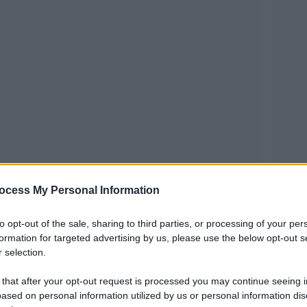
co Reinhard Marx potrebbero cambiare il corso
ocess My Personal Information
o non c’è solo la storia della Chiesa tedesca,
to opt-out of the sale, sharing to third parties, or processing of your per
ile e che intende affrontare i problemi di
formation for targeted advertising by us, please use the below opt-out s
 selection.
andalo degli abusi senza affrontare lo scandalo
 In ballo c’è il destino anche di altre Chiese, a
 that after your opt-out request is processed you may continue seeing i
ased on personal information utilized by us or personal information dis
ve i tetragoni depositari dell’ortodossia