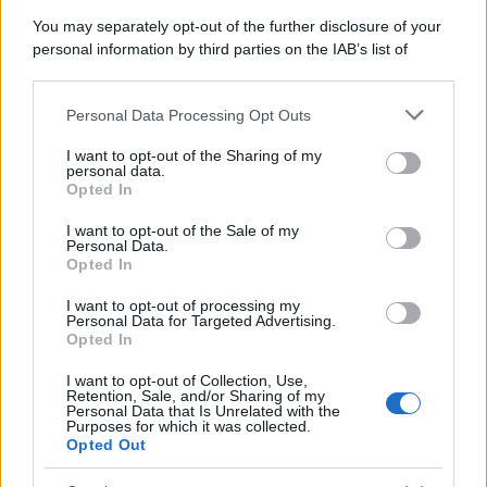
Il caso /
Trump ha quasi esaurito l'arsenale Usa, ma il
You may separately opt-out of the further disclosure of your
tycoon smentisce
personal information by third parties on the IAB’s list of
downstream participants.
Personal Data Processing Opt Outs
This information may also be disclosed by us to third parties
La banca /
Caso Mps: i pm milanesi ora vogliono vederci
on the IAB’s List of Downstream Participants that may further
I want to opt-out of the Sharing of my
chiaro sulle “chat” tra un dirigente del Mef e alcuni ministri
disclose it to other third parties.
personal data.
Opted In
Please note that this website/app uses one or more Google
services and may gather and store information including but
I want to opt-out of the Sale of my
Personal Data.
not limited to your visit or usage behaviour. You may click to
Opted In
grant or deny consent to Google and its third-party tags to
use your data for below specified purposes in below Google
I want to opt-out of processing my
consent section.
Personal Data for Targeted Advertising.
Opted In
I want to opt-out of Collection, Use,
Retention, Sale, and/or Sharing of my
Personal Data that Is Unrelated with the
Purposes for which it was collected.
Opted Out
Syndication
Culture