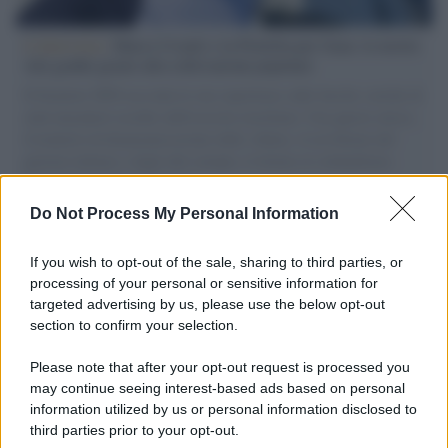
L'intervista /
Marco Croatti e la Flottilla per Gaza: le nostre
vele gonfie grazie alla sollevazione popolare
Il Senatore M5S racconta la sua esperienza sulle barche cariche di
aiuti umanitari assalite dall'esercito israeliano. Una guerra atroce,
il tentativo di disumanizzazione delle vittime, il servilismo del
governo italiano e degli altri europei, il ritorno al colonialismo.
L'importanza dei movimenti.
Do Not Process My Personal Information
Tendenze /
Sale il numero degli acquisti online in Europa e
aumentano le vendite di articoli second hand
If you wish to opt-out of the sale, sharing to third parties, or
processing of your personal or sensitive information for
targeted advertising by us, please use the below opt-out
section to confirm your selection.
Pd /
Un partito progressista e di sinistra che si spacca sul
riarmo ha un serio problema
Please note that after your opt-out request is processed you
may continue seeing interest-based ads based on personal
information utilized by us or personal information disclosed to
third parties prior to your opt-out.