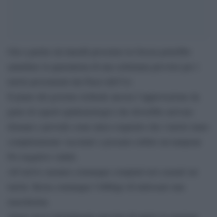
Già a partire da lunediì prossimo la Grecia potrebbe
annullare la quarantena di una settimana previsto per i
turisti provenienti dai Paesi dell’Ue
Il piano del governo richiede ancora l’approvazione da
parte di esperti epidemiologici che dovrebbe arrivare
domani e prevede come unico requisito che i turisti siano
completamente vaccinati o possano esibire un tampone
Pcr negativo valido.
All’arrivo saranno comunque compiuti test casuali sui
turisti. Resta comunque l’obbligo di indossare una
mascherina.
Atene aveva inizialmente previsto di aprire la stagione