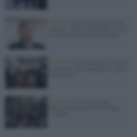
Covid19 /
Burioni, shock per la scelta
di BoJo: “Accetta cinicamente la morte
di centinaia di migliaia di persone”
Pandemia /
Confermata per il 31 marzo
la fine dello stato emergenza: il parere
degli esperti
Pandemia /
Cosa accadrà dopo
Omicron? Ecco le previsioni degli
scienziati