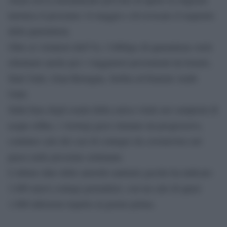
turistica il prossimo 14 maggio e di revocare il requisito
della quarantena.
Oltre ai visitatori dell’Ue, l’obbligo di quarantena verrà
eliminato anche per i viaggiatori provenienti da Israele,
Stati Uniti, Gran Bretagna, Serbia ed Emirati Arabi
Uniti.
Sulla base degli esami della carica virale nei campioni di
acque reflue, i virologi greci stimano un progressivo,
continuo calo dei casi di contagio da coronavirus nel
paese nelle prossime settimane.
L’ultimo dato delle autorità sanitarie greche ha indicato
3.089 nuovi contagi giornalieri, con un calo di quasi
1.000 infezioni rispetto al giorno prima.