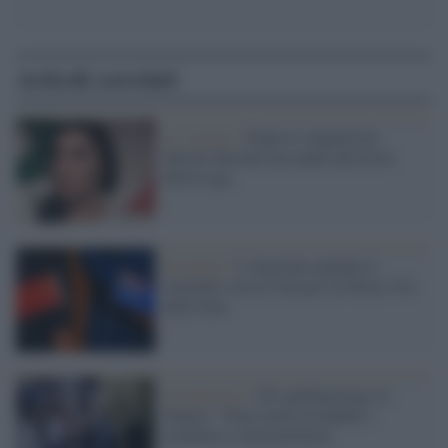
Articoli correlati
Lo scontro /
Dopo le volgarità di
Salvini Morani non andrà alla festa
della Lega
Economy /
L'Australia annulla il
contratto con la Cina per la Nuova Via
della Seta
Coronavirus /
Gli epidemiologi su
Nature: "Sono molto probabili i
lockdown a intermittenza"