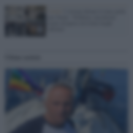
Covid /
I virologi dettano le linee guida
per Natale: "Prudenza, mascherine
anche all'aperto ed evitate luoghi
affollati"
Ultime notizie