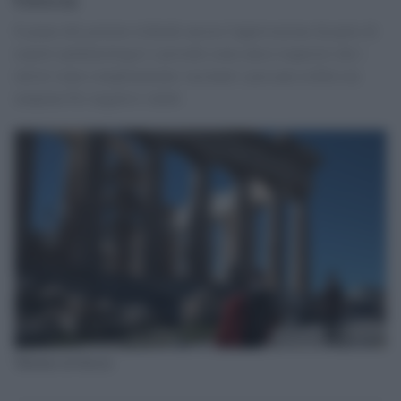
Il piano del governo richiede ancora l'approvazione da parte di
esperti epidemiologici e prevede come unico requisito che i
turisti siano completamente vaccinati o possano esibire un
tampone Pcr negativo valido
Turismo in Grecia