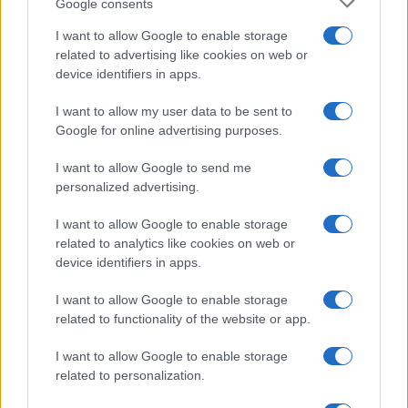
Google consents
Salute
Globalist
I want to allow Google to enable storage
related to advertising like cookies on web or
Megachip
Globalscience
device identifiers in apps.
GiULia
Globalsport
I want to allow my user data to be sent to
Google for online advertising purposes.
Prima Pagina
I want to allow Google to send me
personalized advertising.
Giornale dello
Chi siamo
I want to allow Google to enable storage
Spettacolo
related to analytics like cookies on web or
Contributors
device identifiers in apps.
Wondernet
Facebook
I want to allow Google to enable storage
Giuliana Sgrena
related to functionality of the website or app.
Twitter
I want to allow Google to enable storage
Google News
related to personalization.
Mastodon